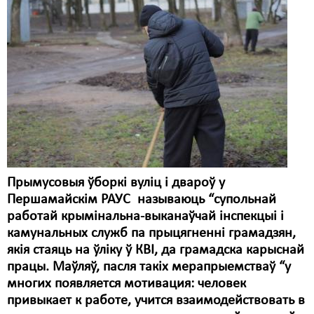
Карная псыхіятрыя
КПЧ ААН
Культурныя правы
ЛПП
Мігранты
Мірныя сходы
Палітвязьні
Прымусовыя ўборкі вуліц і двароў у
Праваабаронцы
Першамайскім РАУС называюць “супольнай
работай крымінальна-выканаўчай інспекцыі і
Правы дзіцяці
камунальных служб па прыцягненні грамадзян,
якія стаяць на ўліку ў КВІ, да грамадска карыснай
Пэнітэнцыярная сыстэма
працы. Маўляў, пасля такіх мерапрыемстваў “у
Распальваньне варожасьці
многих появляется мотивация: человек
привыкает к работе, учится взаимодействовать в
Рознае