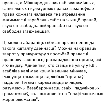
працы», а Міжнародны пакт аб эканамічных,
сацыяльных і культурных правах замацоўвае
права кожнага чалавека «на атрыманне
магчымасці зарабляць сабе на жыццё працай,
якую ён свабодна выбірае або на якую ён
свабодна згаджаецца».
Ці можна абараніць сябе ад прыцягнення да
такога кшталту дзейнасці? Можна накіраваць
зварот у пракуратуру з просьбай правесці
праверку законнасці распараджэння органа, які
яго выдаў. Аднак тыя, хто стаіць на ўліку ў КВІ,
асабліва калі мае крымінальнае мінулае,
імкнуцца трымацца ад любых "органаў"
падалей. Гэтым і карыстаецца міліцыя,
разумеючы безабароннасць сваіх "падуліковых"
грамадзянаў, калі выганяе іх на "прафілактычныя
мерапрыемствы".