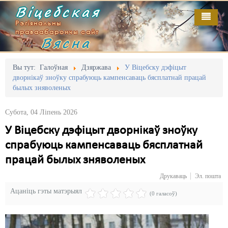
Віцебская
Рэгіянальны
праваабарончы сайт
Вясна
Галоўная
Выданьні
Адміністрацыйны перасьлед
Вы тут:
Галоўная
Дзяржава
У Віцебску дэфіцыт
дворнікаў зноўку спрабуюць кампенсаваць бясплатнай працай
Відэа
Акцыі
былых зняволеных
Кантакт
Безбар'ернае асяродзьдзе
Субота, 04 Ліпень 2026
Пра нас
Выбары
У Віцебску дэфіцыт дворнікаў зноўку
спрабуюць кампенсаваць бясплатнай
RSS
Грамадзянскія ініцыятывы
працай былых зняволеных
Дзяржава
Друкаваць
Эл. пошта
Дыскрымінацыя
Ацаніць гэты матэрыял
(0 галасоў)
Затрыманьні