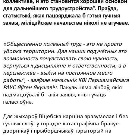
коллективе, и это становится хорошей основой
для дальнейшего трудоустройства”. Праўда,
Свабода слова
статыстыкі, якая пацвярджала б гэтыя гучныя
Свабода сумленьня
заявы, міліцэйскае начальства ніколі не агучвае.
Суд
«Общественно полезный труд - это не просто
Сьмяротнае пакараньне
уборка территории. Для наших подучётных это
возможность почувствовать свою нужность,
Экалёгія
вернуться к дисциплине и ответственности, а в
Правы працоўных
перспективе - выйти на постоянное место
работы”, - заяўляе начальнік КВІ Першамайскага
Сацыяльныя правы
РАУС Яўген Якушэвіч.
Пакуль няма лічбаў, якія
падмацоўвалі б такія заявы, яны гучаць
галаслоўна.
Для жыхароў Віцебска карціна зразумелая і без
гучных слоў: у горадзе катастрафічна бракуе
дворнікаў і прыборшчыкаў тэрыторый на