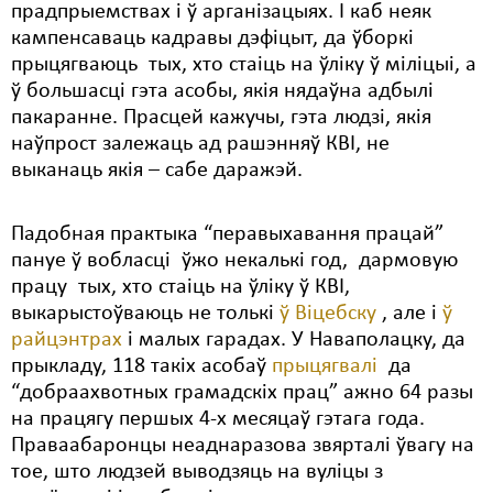
прадпрыемствах і ў арганізацыях. І каб неяк
кампенсаваць кадравы дэфіцыт, да ўборкі
прыцягваюць тых, хто стаіць на ўліку ў міліцыі, а
ў большасці гэта асобы, якія нядаўна адбылі
пакаранне. Прасцей кажучы, гэта людзі, якія
наўпрост залежаць ад рашэнняў КВІ, не
выканаць якія – сабе даражэй.
Падобная практыка “перавыхавання працай”
пануе ў вобласці ўжо некалькі год, дармовую
працу тых, хто стаіць на ўліку ў КВІ,
выкарыстоўваюць не толькі
ў Віцебску
, але і
ў
райцэнтрах
і малых гарадах. У Наваполацку, да
прыкладу, 118 такіх асобаў
прыцягвалі
да
“добраахвотных грамадскіх прац” ажно 64 разы
на працягу першых 4-х месяцаў гэтага года.
Праваабаронцы неаднаразова звярталі ўвагу на
тое, што людзей выводзяць на вуліцы з