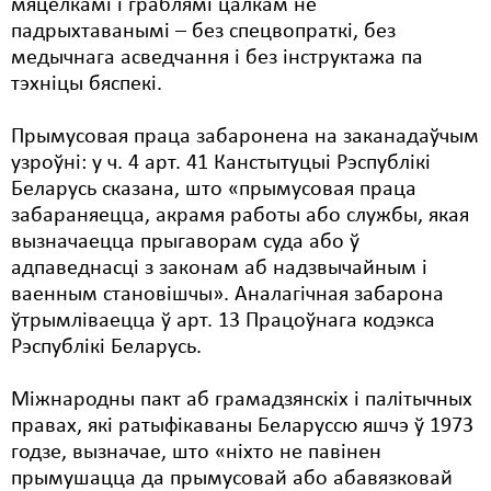
мяцёлкамі і граблямі цалкам не
падрыхтаванымі – без спецвопраткі, без
медычнага асведчання і без інструктажа па
тэхніцы бяспекі.
Прымусовая праца забаронена на заканадаўчым
узроўні: у ч. 4 арт. 41 Канстытуцыі Рэспублікі
Беларусь сказана, што «прымусовая праца
забараняецца, акрамя работы або службы, якая
вызначаецца прыгаворам суда або ў
адпаведнасці з законам аб надзвычайным і
ваенным становішчы». Аналагічная забарона
ўтрымліваецца ў арт. 13 Працоўнага кодэкса
Рэспублікі Беларусь.
Міжнародны пакт аб грамадзянскіх і палітычных
правах, які ратыфікаваны Беларуссю яшчэ ў 1973
годзе, вызначае, што «ніхто не павінен
прымушацца да прымусовай або абавязковай