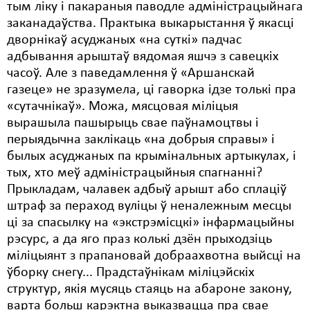
тым ліку і пакараныя паводле адміністрацыйнага
заканадаўства. Практыка выкарыстання ў якасці
дворнікаў асуджаных «на суткі» падчас
адбывання арыштаў вядомая яшчэ з савецкіх
часоў. Але з паведамлення ў «Аршанскай
газеце» не зразумела, ці гаворка ідзе толькі пра
«сутачнікаў». Можа, мясцовая міліцыя
вырашыла пашырыць свае паўнамоцтвы і
перыядычна заклікаць «на добрыя справы» і
былых асуджаных па крымінальных артыкулах, і
тых, хто меў адміністрацыйныя спагнанні?
Прыкладам, чалавек адбыў арышт або сплаціў
штраф за пераход вуліцы ў неналежным месцы
ці за спасылку на «экстрэмісцкі» інфармацыйны
рэсурс, а да яго праз колькі дзён прыходзіць
міліцыянт з прапановай добраахвотна выйсці на
ўборку снегу... Прадстаўнікам міліцэйскіх
структур, якія мусяць стаяць на абароне закону,
варта больш карэктна выказвацца пра свае