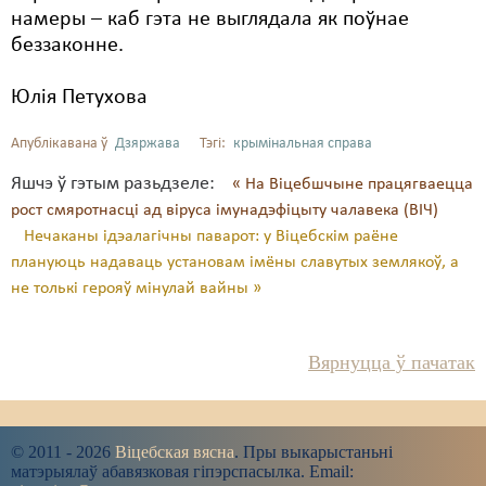
намеры – каб гэта не выглядала як поўнае
беззаконне.
Юлія Петухова
Апублікавана ў
Дзяржава
Тэгі:
крымінальная справа
Яшчэ ў гэтым разьдзеле:
« На Віцебшчыне працягваецца
рост смяротнасці ад віруса імунадэфіцыту чалавека (ВІЧ)
Нечаканы ідэалагічны паварот: у Віцебскім раёне
плануюць надаваць установам імёны славутых землякоў, а
не толькі герояў мінулай вайны »
Вярнуцца ў пачатак
© 2011 - 2026
Віцебская вясна
. Пры выкарыстаньні
матэрыялаў абавязковая гіпэрспасылка. Email: