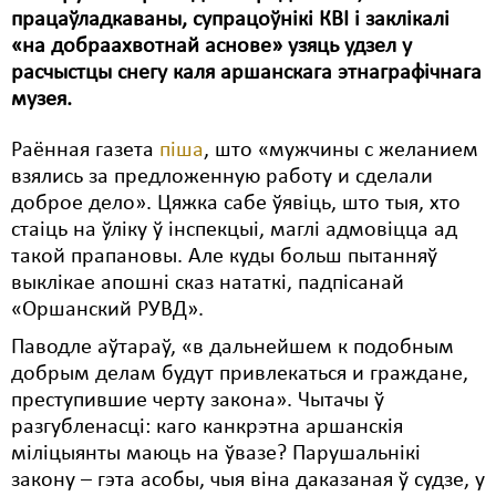
працаўладкаваны, супрацоўнікі КВІ і заклікалі
Свабода слова
«на добраахвотнай аснове» узяць удзел у
расчыстцы снегу каля аршанскага этнаграфічнага
Свабода сумленьня
музея.
Суд
Раённая газета
піша
, што «мужчины с желанием
Сьмяротнае пакараньне
взялись за предложенную работу и сделали
доброе дело». Цяжка сабе ўявіць, што тыя, хто
Экалёгія
стаіць на ўліку ў інспекцыі, маглі адмовіцца ад
такой прапановы. Але куды больш пытанняў
Правы працоўных
выклікае апошні сказ нататкі, падпісанай
Сацыяльныя правы
«Оршанский РУВД».
Паводле аўтараў, «в дальнейшем к подобным
добрым делам будут привлекаться и граждане,
преступившие черту закона». Чытачы ў
разгубленасці: каго канкрэтна аршанскія
міліцыянты маюць на ўвазе? Парушальнікі
закону – гэта асобы, чыя віна даказаная ў судзе, у