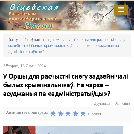
Віцебская
Рэгіянальны
праваабарончы сайт
Вясна
Галоўная
Выданьні
Адміністрацыйны перасьлед
Вы тут:
Галоўная
Дзяржава
У Оршы для расчысткі снегу
задзейнічалі былых крымінальнікаў. На чарзе – асуджаныя па
Відэа
Акцыі
«адміністратыўцы»?
Кантакт
Безбар'ернае асяродзьдзе
Аўторак, 13 Люты 2024
Пра нас
Выбары
У Оршы для расчысткі снегу задзейнічалі
былых крымінальнікаў. На чарзе –
RSS
Грамадзянскія ініцыятывы
асуджаныя па «адміністратыўцы»?
Дзяржава
Друкаваць
Эл. пошта
Дыскрымінацыя
Ацаніць гэты матэрыял
(1 голас)
Затрыманьні