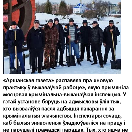
Карная псыхіятрыя
КПЧ ААН
Культурныя правы
ЛПП
Мігранты
Мірныя сходы
Палітвязьні
«Аршанская газета» распавяла пра «новую
Праваабаронцы
практыку ў выхаваўчай рабоце», якую прымяніла
мясцовая крымінальна-выканаўчая інспекцыя. У
Правы дзіцяці
гэтай установе бяруць на адмысловы ўлік тых,
Пэнітэнцыярная сыстэма
хто вызваліўся пасля адбыцця пакарання за
крымінальныя злачынствы. Інспектары сочаць,
Распальваньне варожасьці
каб былыя зняволеныя ўладкоўваліся на працу і
не парушалі грамадскі парадак. Тых, хто яшчэ не
Рознае