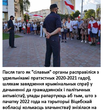
Карная псыхіятрыя
КПЧ ААН
Культурныя правы
ЛПП
Мігранты
Мірныя сходы
Палітвязьні
Праваабаронцы
Пасля таго як "сілавыя" органы расправіліся з
удзельнікамі пратэстных 2020-2021 гадоў,
Правы дзіцяці
шляхам завядзення крымінальных спраў у
Пэнітэнцыярная сыстэма
дачыненні да грамадзянскіх і палітычных
актывістаў, улады рапартуюць аб тым, што з
Распальваньне варожасьці
пачатку 2022 года на тэрыторыі Віцебскай
вобласці колькасць злачынстваў знізілася на
Рознае