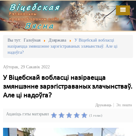
Віцебская
Рэгіянальны
праваабарончы сайт
Вясна
Галоўная
Выданьні
Адміністрацыйны перасьлед
Вы тут:
Галоўная
Дзяржава
У Віцебскай вобласці
назіраецца змяншэнне зарэгістраваных злачынстваў. Але ці
Відэа
Акцыі
надоўга?
Кантакт
Безбар'ернае асяродзьдзе
Аўторак, 29 Сакавік 2022
Пра нас
Выбары
У Віцебскай вобласці назіраецца
змяншэнне зарэгістраваных злачынстваў.
RSS
Грамадзянскія ініцыятывы
Але ці надоўга?
Дзяржава
Друкаваць
Эл. пошта
Дыскрымінацыя
Ацаніць гэты матэрыял
(1 голас)
Затрыманьні