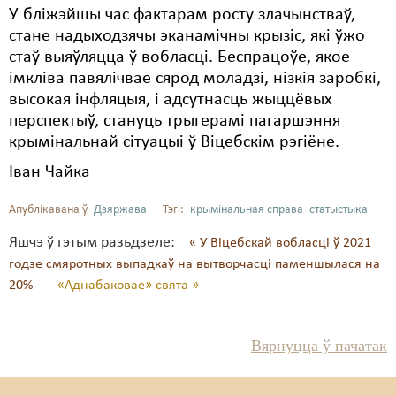
У бліжэйшы час фактарам росту злачынстваў,
стане надыходзячы эканамічны крызіс, які ўжо
стаў выяўляцца ў вобласці. Беспрацоўе, якое
імкліва павялічвае сярод моладзі, нізкія заробкі,
высокая інфляцыя, і адсутнасць жыццёвых
перспектыў, стануць трыгерамі пагаршэння
крымінальнай сітуацыі ў Віцебскім рэгіёне.
Іван Чайка
Апублікавана ў
Дзяржава
Тэгі:
крымінальная справа
статыстыка
Яшчэ ў гэтым разьдзеле:
« У Віцебскай вобласці ў 2021
годзе смяротных выпадкаў на вытворчасці паменшылася на
20%
«Аднабаковае» свята »
Вярнуцца ў пачатак