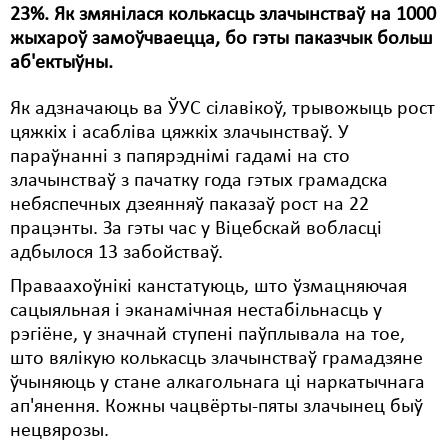
23%. Як змянілася колькасць злачынстваў на 1000
Свабода слова
жыхароў замоўчваецца, бо гэты паказчык больш
аб'ектыўны.
Свабода сумленьня
Як адзначаюць ва ЎУС сілавікоў, трывожыць рост
Суд
цяжкіх і асабліва цяжкіх злачынстваў. У
Сьмяротнае пакараньне
параўнанні з папярэднімі гадамі на сто
злачынстваў з пачатку года гэтых грамадска
Экалёгія
небяспечных дзеянняў паказаў рост на 22
працэнты. За гэты час у Віцебскай вобласці
Правы працоўных
адбылося 13 забойстваў.
Сацыяльныя правы
Праваахоўнікі канстатуюць, што ўзмацняючая
сацыяльная і эканамічная нестабільнасць у
рэгіёне, у значнай ступені паўплывала на тое,
што вялікую колькасць злачынстваў грамадзяне
ўчыняюць у стане алкагольнага ці наркатычнага
ап'янення. Кожны чацвёрты-пяты злачынец быў
нецвярозы.