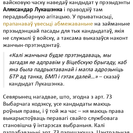
вайсковую часку наведаў кандыдат у прэзыдэнты
Аляксандар Лукашэнка
і праводзіў там
Свабода слова
перадвыбарную агітацыю. У прыватнасьці,
Свабода сумленьня
прапанаваў увесьці абмежаваньне
на займаньне
прэзыдэнцкай пасады для тых кандыдатаў, якія
Суд
не служылі ў войску, а таксама выказаўся наконт
жанчын-прэтэндэнтаў.
Сьмяротнае пакараньне
«Калі жанчына будзе прэтэндаваць, мы
Экалёгія
загадзя яе адправім у Віцебскую брыгаду, каб
яна была падрыхтаванай і магла адрозьніць
Правы працоўных
БТР ад танка, БМП і гэтак далей…»
– сказаў
Сацыяльныя правы
кандыдат Лукашэнка.
Севярынец нагадвае, што, згодна з арт. 73
Выбарчага кодэксу, усе кандыдаты маюць
роўныя правы, і ў той жа час – ня маюць права
выкарыстоўваць перавагі свайго службовага
становішча ў інтарэсах выбраньня. Калі
патрабаваньні арт. 73 парушаюцца, Цэнтральная