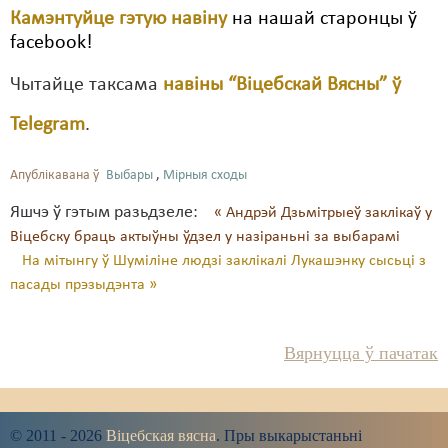
Камэнтуйце гэтую навіну
на нашай старонцы ў
facebook!
Чытайце таксама
навіны “Віцебскай Вясны” ў
Telegram
.
Апублікавана ў
Выбары
,
Мірныя сходы
Яшчэ ў гэтым разьдзеле:
« Андрэй Дзьмітрыеў заклікаў у
Віцебску браць актыўны ўдзел у назіраньні за выбарамі
На мітынгу ў Шуміліне людзі заклікалі Лукашэнку сысьці з
пасады прэзыдэнта »
Вярнуцца ў пачатак
© 2011 - 2026
Віцебская вясна
. Пры выкарыстаньні