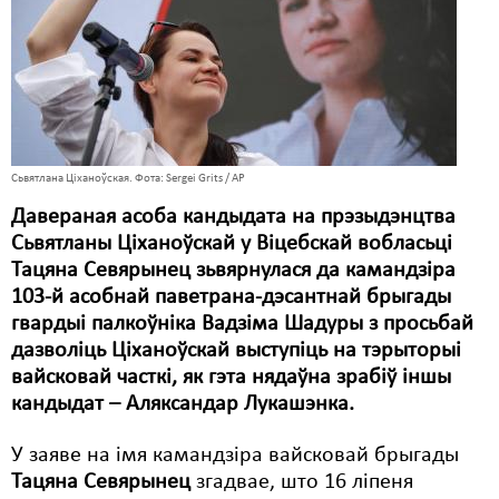
Карная псыхіятрыя
КПЧ ААН
Культурныя правы
ЛПП
Мігранты
Сьвятлана Ціханоўская. Фота: Sergei Grits / AP
Давераная асоба кандыдата на прэзыдэнцтва
Мірныя сходы
Сьвятланы Ціханоўскай у Віцебскай вобласьці
Тацяна Севярынец зьвярнулася да камандзіра
Палітвязьні
103-й асобнай паветрана-дэсантнай брыгады
Праваабаронцы
гвардыі палкоўніка Вадзіма Шадуры з просьбай
дазволіць Ціханоўскай выступіць на тэрыторыі
Правы дзіцяці
вайсковай часткі, як гэта нядаўна зрабіў іншы
кандыдат – Аляксандар Лукашэнка.
Пэнітэнцыярная сыстэма
Распальваньне варожасьці
У заяве на імя камандзіра вайсковай брыгады
Тацяна Севярынец
згадвае, што 16 ліпеня
Рознае