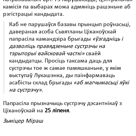
камісія па выбарах можа адмяніць рашэньне аб
рэгістрацыі кандыдата.
Каб не парушаўся базавы прынцып роўнасьці,
давераная асоба Сьвятланы Ціханоўскай
папрасіла камандзіра брыгады
«ўзгадніць і
дазволіць правядзеньне сустрэчы на
тэрыторыі вайсковай часткі»
сваёй
кандыдатцы. Просіць таксама даць для
сустрэчы тое ж самае памяшканьне, у якім
выступаў Лукашэнка, ды паінфармаваць
асабісты склад брыгады
«аб магчымасьці яўкі
на сустрэчу»
.
Папрасіла прызначыць сустрэчу дэсантнікаў з
Ціханоўскай на
25 ліпеня
.
Зьміцер Міраш