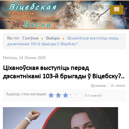
Віцебская
Рэгіянальны
праваабарончы сайт
Вясна
Галоўная
Выданьні
Адміністрацыйны перасьлед
Вы тут:
Галоўная
Выбары
Ціханоўская выступіць перад
дэсантнікамі 103-й брыгады ў Віцебску?..
Відэа
Акцыі
Пятніца, 24 Ліпень 2020
Кантакт
Безбар'ернае асяродзьдзе
Ціханоўская выступіць перад
Пра нас
Выбары
дэсантнікамі 103-й брыгады ў Віцебску?..
RSS
Грамадзянскія ініцыятывы
Друкаваць
Эл. пошта
Ацаніць гэты матэрыял
Дзяржава
(11 галасоў)
Дыскрымінацыя
Затрыманьні