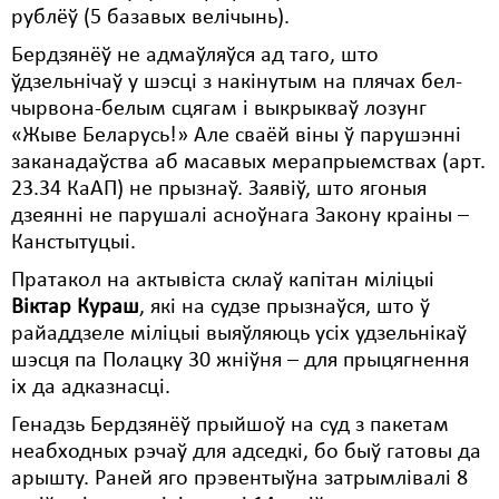
рублёў (5 базавых велічынь).
Свабода слова
Бердзянёў не адмаўляўся ад таго, што
ўдзельнічаў у шэсці з накінутым на плячах бел-
Свабода сумленьня
чырвона-белым сцягам і выкрыкваў лозунг
Суд
«Жыве Беларусь!» Але сваёй віны ў парушэнні
заканадаўства аб масавых мерапрыемствах (арт.
Сьмяротнае пакараньне
23.34 КаАП) не прызнаў. Заявіў, што ягоныя
дзеянні не парушалі асноўнага Закону краіны –
Экалёгія
Канстытуцыі.
Правы працоўных
Пратакол на актывіста склаў капітан міліцыі
Віктар Кураш
Сацыяльныя правы
, які на судзе прызнаўся, што ў
райаддзеле міліцыі выяўляюць усіх удзельнікаў
шэсця па Полацку 30 жніўня – для прыцягнення
іх да адказнасці.
Генадзь Бердзянёў прыйшоў на суд з пакетам
неабходных рэчаў для адседкі, бо быў гатовы да
арышту. Раней яго прэвентыўна затрымлівалі 8