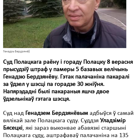
Карная псыхіятрыя
КПЧ ААН
Культурныя правы
ЛПП
Мігранты
Генадзь Бердзянёў
Суд Полацкага раёну і гораду Полацку 8 верасня
Мірныя сходы
прысудзіў штраф у памеры 5 базавых велічынь
Палітвязьні
Генадзю Бердзянёву. Гэтак палачаніна пакаралі
за ўдзел у шэсці па горадзе 30 жніўня.
Праваабаронцы
Напярэдадні былі пакараныя яшчэ двое
ўдзельнікаў гэтага шэсця.
Правы дзіцяці
Пэнітэнцыярная сыстэма
Суд над
Генадзем Бердзянёвым
адбыўся ў самай
вялікай зале Полацкага суду. Суддзя
Уладзімір
Распальваньне варожасьці
Бясецкі
, які зараз выконвае абавязкі старшыні
Полацкага суду, аштрафаваў палачаніна на 135
Рознае