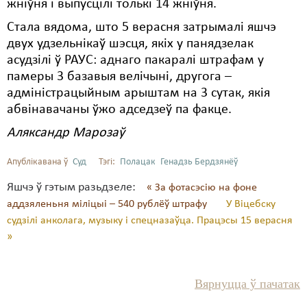
жніўня і выпусцілі толькі 14 жніўня.
Стала вядома, што 5 верасня затрымалі яшчэ
двух удзельнікаў шэсця, якіх у панядзелак
асудзілі ў РАУС: аднаго пакаралі штрафам у
памеры 3 базавыя велічыні, другога –
адміністрацыйным арыштам на 3 сутак, якія
абвінавачаны ўжо адседзеў па факце.
Аляксандр Марозаў
Апублікавана ў
Суд
Тэгі:
Полацак
Генадзь Бердзянёў
Яшчэ ў гэтым разьдзеле:
« За фотасэсію на фоне
аддзяленьня міліцыі – 540 рублёў штрафу
У Віцебску
судзілі анколага, музыку і спецназаўца. Працэсы 15 верасня
»
Вярнуцца ў пачатак