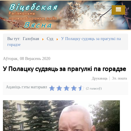
Віцебская
Рэгіянальны
праваабарончы сайт
Вясна
Галоўная
Выданьні
Адміністрацыйны перасьлед
Вы тут:
Галоўная
Суд
У Полацку судзяць за прагулкі па
горадзе
Відэа
Акцыі
Аўторак, 08 Верасень 2020
Кантакт
Безбар'ернае асяродзьдзе
У Полацку судзяць за прагулкі па горадзе
Пра нас
Выбары
Друкаваць
Эл. пошта
RSS
Грамадзянскія ініцыятывы
Ацаніць гэты матэрыял
(2 галасоў)
Дзяржава
Дыскрымінацыя
Затрыманьні