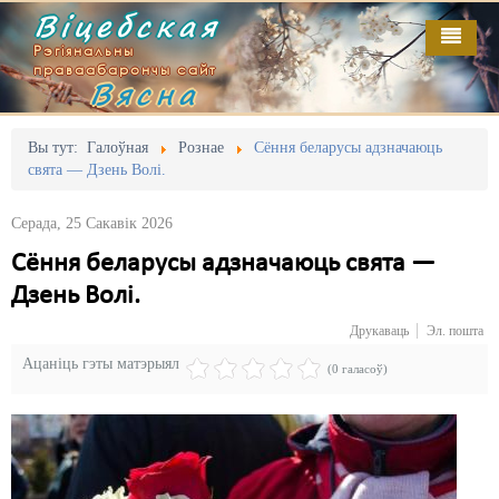
Віцебская
Рэгіянальны
праваабарончы сайт
Вясна
Галоўная
Выданьні
Адміністрацыйны перасьлед
Вы тут:
Галоўная
Рознае
Сёння беларусы адзначаюць
свята — Дзень Волі.
Відэа
Акцыі
Серада, 25 Сакавік 2026
Кантакт
Безбар'ернае асяродзьдзе
Сёння беларусы адзначаюць свята —
Пра нас
Выбары
Дзень Волі.
RSS
Грамадзянскія ініцыятывы
Друкаваць
Эл. пошта
Ацаніць гэты матэрыял
Дзяржава
(0 галасоў)
Дыскрымінацыя
Затрыманьні