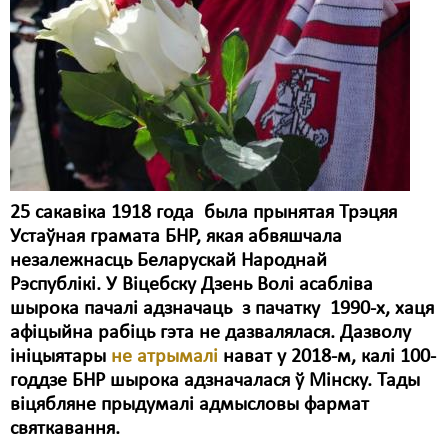
Карная псыхіятрыя
КПЧ ААН
Культурныя правы
ЛПП
Мігранты
Мірныя сходы
25 сакавіка 1918 года была прынятая Трэцяя
Устаўная грамата БНР, якая абвяшчала
Палітвязьні
незалежнасць Беларускай Народнай
Праваабаронцы
Рэспублікі. У Віцебску Дзень Волі асабліва
шырока пачалі адзначаць з пачатку 1990-х, хаця
Правы дзіцяці
афіцыйна рабіць гэта не дазвалялася. Дазволу
ініцыятары
не атрымалі
нават у 2018-м, калі 100-
Пэнітэнцыярная сыстэма
годдзе БНР шырока адзначалася ў Мінску. Тады
Распальваньне варожасьці
віцябляне прыдумалі адмысловы фармат
святкавання.
Рознае