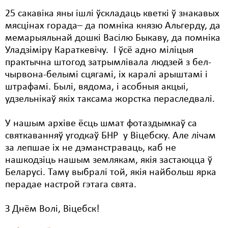
25 сакавіка яны ішлі ўскладаць кветкі ў знакавых
Свабода слова
мясцінах горада– да помніка князю Альгерду, да
мемарыяльнай дошкі Васілю Быкаву, да помніка
Свабода сумленьня
Уладзіміру Караткевічу. І ўсё адно міліцыя
Суд
практычна штогод затрымлівала людзей з бел-
чырвона-белымі сцягамі, іх каралі арыштамі і
Сьмяротнае пакараньне
штрафамі. Былі, вядома, і асобныя акцыі,
удзельнікаў якіх таксама жорстка пераследвалі.
Экалёгія
Правы працоўных
У нашым архіве ёсць шмат фотаздымкаў са
святкаванняў угодкаў БНР у Віцебску. Але лічам
Сацыяльныя правы
за лепшае іх не дэманстраваць, каб не
нашкодзіць нашым землякам, якія застаюцца ў
Беларусі. Таму выбралі той, якія найбольш ярка
перадае настрой гэтага свята.
З Днём Волі, Віцебск!