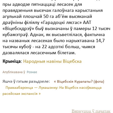
пры адводзе пятнаццаці лесасек для
Свабода слова
правядзеньня высечак галоўнага карыстаньня
агульнай плошчай 50 га аб’ём высяканай
Свабода сумленьня
драўніны філіялу «Гарадоцкі лясгас» ААТ
«Віцебскдрэў» быў вызначаны ў памеры 12 тысяч
Суд
кубамэтраў. Аднак, як высьветлілася, фактычна
Сьмяротнае пакараньне
на названых лесасеках было нарыхтавана 14,7
тысячы кубоў - на 22 адсоткі больш, чымся
Экалёгія
дазвалялася лесасечным білетам.
Правы працоўных
Крыніца
:
Народныя навіны Віцебска
Сацыяльныя правы
Апублікавана ў
Рознае
Яшчэ ў гэтым разьдзеле:
« Віцебскія Курапаты? (фота)
Праваабаронца — Лукашэнку: На Віцебск насоўваецца
расейская экспансія »
Вярнуцца ў пачатак