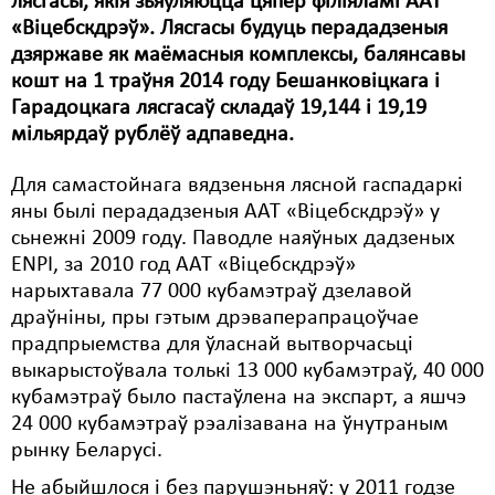
лясгасы, якія зьяўляюцца цяпер філіяламі ААТ
Карная псыхіятрыя
«Віцебскдрэў». Лясгасы будуць перададзеныя
КПЧ ААН
дзяржаве як маёмасныя комплексы, балянсавы
кошт на 1 траўня 2014 году Бешанковіцкага і
Культурныя правы
Гарадоцкага лясгасаў складаў 19,144 і 19,19
мільярдаў рублёў адпаведна.
ЛПП
Мігранты
Для самастойнага вядзеньня лясной гаспадаркі
яны былі перададзеныя ААТ «Віцебскдрэў» у
Мірныя сходы
сьнежні 2009 году. Паводле наяўных дадзеных
ENPI, за 2010 год ААТ «Віцебскдрэў»
Палітвязьні
нарыхтавала 77 000 кубамэтраў дзелавой
Праваабаронцы
драўніны, пры гэтым дрэваперапрацоўчае
прадпрыемства для ўласнай вытворчасьці
Правы дзіцяці
выкарыстоўвала толькі 13 000 кубамэтраў, 40 000
кубамэтраў было пастаўлена на экспарт, а яшчэ
Пэнітэнцыярная сыстэма
24 000 кубамэтраў рэалізавана на ўнутраным
Распальваньне варожасьці
рынку Беларусі.
Не абыйшлося і без парушэньняў: у 2011 годзе
Рознае