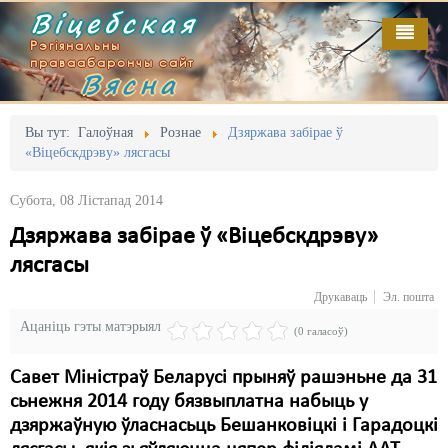
Віцебская
Рэгіянальны
праваабарончы сайт
Вясна
Галоўная
Выданьні
Адміністрацыйны перасьлед
Вы тут:
Галоўная
Рознае
Дзяржава забірае ў
«Віцебскдрэву» лясгасы
Відэа
Акцыі
Субота, 08 Лістапад 2014
Кантакт
Безбар'ернае асяродзьдзе
Дзяржава забірае ў «Віцебскдрэву»
Пра нас
Выбары
лясгасы
RSS
Грамадзянскія ініцыятывы
Друкаваць
Эл. пошта
Ацаніць гэты матэрыял
Дзяржава
(0 галасоў)
Дыскрымінацыя
Савет Міністраў Беларусі прыняў рашэньне да 31
сьнежня 2014 году бязвыплатна набыць у
Затрыманьні
дзяржаўную ўласнасьць Бешанковіцкі і Гарадоцкі