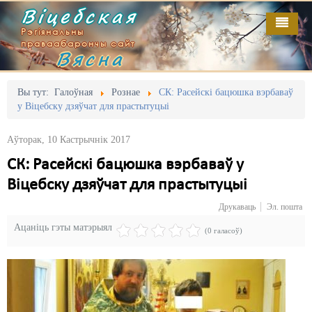
Віцебская
Рэгіянальны
праваабарончы сайт
Вясна
Галоўная
Выданьні
Адміністрацыйны перасьлед
Вы тут:
Галоўная
Рознае
СК: Расейскі бацюшка вэрбаваў
у Віцебску дзяўчат для прастытуцыі
Відэа
Акцыі
Аўторак, 10 Кастрычнік 2017
Кантакт
Безбар'ернае асяродзьдзе
СК: Расейскі бацюшка вэрбаваў у
Пра нас
Выбары
Віцебску дзяўчат для прастытуцыі
RSS
Грамадзянскія ініцыятывы
Друкаваць
Эл. пошта
Ацаніць гэты матэрыял
Дзяржава
(0 галасоў)
Дыскрымінацыя
Затрыманьні