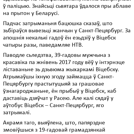
ў паліцыю. Знайсьці сьвятара ўдалося пры аблаве
на прытон у Беларусі.
Падчас затрыманьня бацюшка сказаў, што
зьбіраўся вывезьці жанчын у Санкт-Пецярбург. За
апошнія некалькі гадоў ён езьдзіў у Віцебск
чатыры разы, паведамляе НТВ.
Паводле сьледзтва, 39-гадовы мужчына з
красавіка па жнівень 2017 году вёў у інтэрнэце
ліставаньне зь дзьвюма жыхаркамі Віцебску.
Атрымаўшы іхную згоду займацца ў Санкт-
Пецярбургу прастытуцыяй за грашовае
ўзнагароджаньне, ён прыбыў у Віцебск, каб
даставіць дзяўчат у Расею. Але калі сядаў у
аўтобус Віцебск – Санкт-Пецярбург, яго
затрымалі.
Акрамя таго, выяўлена, што, папярэдне
змовіўшыся з 19-гадовай грамадзянкай