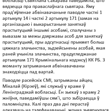
вобласьці Сьвятлана Сахарава паведаміла, што
вядзецца пра праваслаўнага сьвятара. Яму
Свабода слова
прад’яўленае абвінавачаньне паводле часткі 1
артыкулу 14 і часткі 2 артыкулу 171 (замах на
Свабода сумленьня
арганізацыю і выкарыстаньне заняткаў
Суд
прастытуцыяй іншымі асобамі, спалучаны з
вывазам за межы дзяржавы асоб для заняткаў
Сьмяротнае пакараньне
прастытуцыяй, пры адсутнасьці прыкмет больш
цяжкага злачынства, зьдзейсьнены асобай, якая
Экалёгія
раней учыніла злачынства, прадугледжанае
Правы працоўных
артыкулам 171 Крымінальнага кодэксу) КК РБ. З
моманту затрыманьня абвінавачваны
Сацыяльныя правы
знаходзіцца пад вартай.
Паводле расейскіх СМІ, затрыманы айцец
Мікалай (Кірэеў), які служыў у храме ў
Ленінградзкай вобласьці. Ён зьехаў з храму 2
жніўня, паведаміўшы сям’і, што зьбіраецца ў
паломніцтва. Калі праз два дні перастаў
адказваць на тэлефанаваньні, жонка зьвярнулася