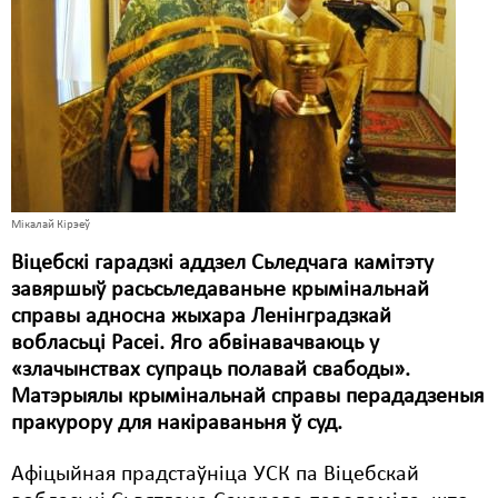
Карная псыхіятрыя
КПЧ ААН
Культурныя правы
ЛПП
Мігранты
Мірныя сходы
Мікалай Кірэеў
Віцебскі гарадзкі аддзел Сьледчага камітэту
Палітвязьні
завяршыў расьсьледаваньне крымінальнай
Праваабаронцы
справы адносна жыхара Ленінградзкай
вобласьці Расеі. Яго абвінавачваюць у
Правы дзіцяці
«злачынствах супраць полавай свабоды».
Матэрыялы крымінальнай справы перададзеныя
Пэнітэнцыярная сыстэма
пракурору для накіраваньня ў суд.
Распальваньне варожасьці
Афіцыйная прадстаўніца УСК па Віцебскай
Рознае