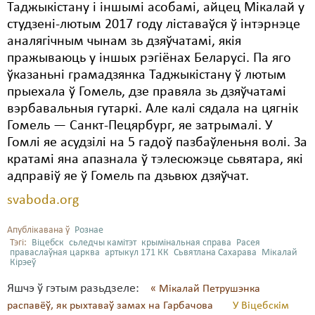
Таджыкістану і іншымі асобамі, айцец Мікалай у
студзені-лютым 2017 году ліставаўся ў інтэрнэце
аналягічным чынам зь дзяўчатамі, якія
пражываюць у іншых рэгіёнах Беларусі. Па яго
ўказаньні грамадзянка Таджыкістану ў лютым
прыехала ў Гомель, дзе правяла зь дзяўчатамі
вэрбавальныя гутаркі. Але калі сядала на цягнік
Гомель — Санкт-Пецярбург, яе затрымалі. У
Гомлі яе асудзілі на 5 гадоў пазбаўленьня волі. За
кратамі яна апазнала ў тэлесюжэце сьвятара, які
адправіў яе ў Гомель па дзьвюх дзяўчат.
svaboda.org
Апублікавана ў
Рознае
Тэгі:
Віцебск
сьледчы камітэт
крымінальная справа
Расея
праваслаўная царква
артыкул 171 КК
Сьвятлана Сахарава
Мікалай
Кірэеў
Яшчэ ў гэтым разьдзеле:
« Мікалай Петрушэнка
распавёў, як рыхтаваў замах на Гарбачова
У Віцебскім