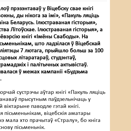
лоў прэзэнтаваў у Віцебску свае кнігі
окны, ды нікога за імі», «Пакуль ляціць
аіна Беларусь. Ілюстраваная гісторыя»,
тва Літоўскае. Ілюстраваная гісторыя», а
ёвэрсію кнігі «Імёны Свабоды». На
ісьменьнікам, што ладзілася ў Віцебскай
ліятэцы 7 лютага, прыйшло больш за 100
сцовых літаратараў, студэнтаў,
грамадзкіх і палітычных актывістаў.
валася ў межах кампаніі «Будзьма
.
орчай сустрэчы аўтар кнігі «Пакуль ляціць
анаваў прысутным паўдзельнічаць у
й віктарыне паводле гэтай кнігі.
 пісьменьнікам, віцебскія аматары
чэ мала хто прачытаў «Стралу», бо кніга
снову пісьменьнік.