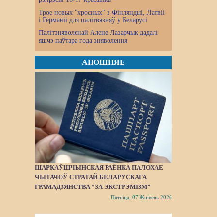
Трое новых "хросных" з Фінляндыі, Латвіі
і Германіі для палітвязняў у Беларусі
Палітзняволенай Алене Лазарчык дадалі
яшчэ паўтара года зняволення
АПОШНЯЕ
ШАРКАЎШЧЫНСКАЯ РАЁНКА ПАЛОХАЕ
ЧЫТАЧОЎ СТРАТАЙ БЕЛАРУСКАГА
ГРАМАДЗЯНСТВА “ЗА ЭКСТРЭМІЗМ”
Пятніца, 07 Жнівень 2026