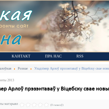
ская
на
рончы сайт
КАНТАКТ
ПРА НАС
RSS
алоўная
Рознае
Уладзімер Арлоў прэзэнтаваў у Віцебску свае новы
Люты 2013
ер Арлоў прэзэнтаваў у Віцебску свае новыя
эты матэрыял
(0 галасоў)