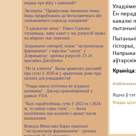
ведаць пра яўку з павіннай?
Уладзіме
Эксперты: "Прымусовае лекаванне можа
Ён перад
быць прыраўнавана да бесчалавечнага або
зневажаючага годнасць пакарання"
кавалкі 
пытаньні
"З адвакатам лепш": Павел Сапелка
тлумачыць, чаму нават у час рэпрэсій права
на абарону мае значэнне
Пытаньні
гісторыі
Затрыманні святароў, новае "экстрэмісцкае
фармаванне" і чарговы "хапун" у
Напрыкан
Дзяржынску: хроніка рэпрэсій 23-24
аўтарскі
красавіка Дапоўнена
"Не іх кліенты". Былы арыштант распавёў
Крыніца
пра суткі ў 2020-м у арыштным доме пры
калоніі для рэцыдывістаў
Апублікавана
"Улады ніколі публічна не асуджалі
катаванні". Даклад праваабаронцаў у
Яшчэ ў гэ
рамках УПА
Улады цісн
"Калі параўноўваць суткі ў 2022-м і 2024-
м, то цяпер горш стала", — былы
палітвязень пра калонію і арышт пасля
вызвалення
Ксяндза Вячаслава Барка прызналі
"экстрэмісцкім фармаваннем": хроніка
рэпрэсій 16-17 красавіка