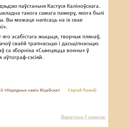
дзьдзю паўстаньня Кастуся Каліноўскага.
ыкладна такога самага памеру, якога былі
цы. Вы можаце напісаць на іх свае
і».
 яго асабістага жыцьця, творчых плянаў,
хачоў сваёй трапнасьцю і дасьціпнасьцю.
аў са зборніка «Сьвецяцца вокны» ў
 аўтограф-сэсіяй.
сіі «Народных навін Віцебска»
Сяргей Рыжоў:
Вярнуцца ў пачатак