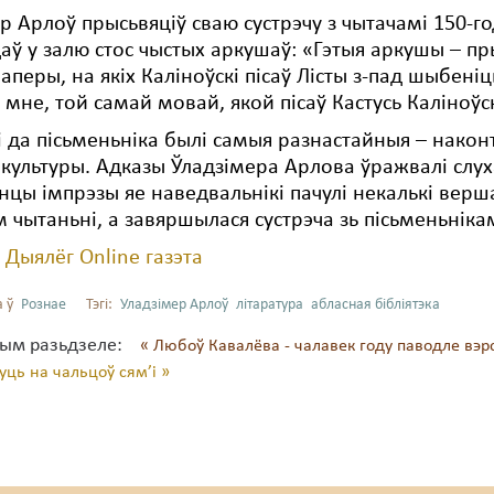
р Арлоў прысьвяціў сваю сустрэчу з чытачамі 150-го
аў у залю стос чыстых аркушаў: «Гэтыя аркушы – пр
паперы, на якіх Каліноўскі пісаў Лісты з-пад шыбені
 мне, той самай мовай, якой пісаў Кастусь Каліноўск
 да пісьменьніка былі самыя разнастайныя – наконт
, культуры. Адказы Ўладзімера Арлова ўражвалі слу
цы імпрэзы яе наведвальнікі пачулі некалькі верш
м чытаньні, а завяршылася сустрэча зь пісьменьнікам
:
Дыялёг Online газэта
 ў
Рознае
Тэгі:
Уладзімер Арлоў
літаратура
абласная бібліятэка
тым разьдзеле:
« Любоў Кавалёва - чалавек году паводле вэр
уць на чальцоў сям’і »