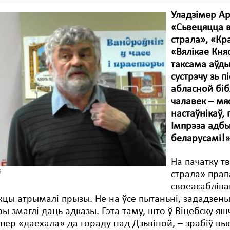
Уладзімер Ар
«Сьвецяцца в
страла», «Кр
«Вялікае Княс
таксама аўды
сустрэчу зь п
абласной біб
чалавек – мя
настаўнікаў, 
Імпрэза адбы
беларусамі!»
На пачатку тв
страла» прап
ў
своеасабліва
ы атрымалі прызы. Не на ўсе пытаньні, зададзеныя
ры змаглі даць адказы. Гэта таму, што ў Віцебску яш
япер «даехала» да гораду над Дзьвіной, – зрабіў вы