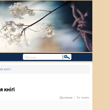
я кнігі
 кнігі
Друкаваць
Эл. пошта