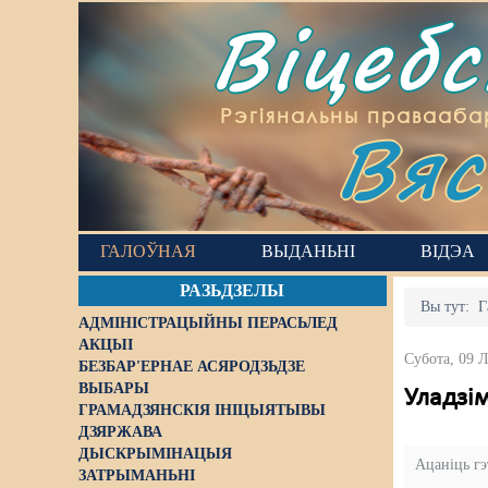
Віцеб
Вяс
Рэгіянальны правааба
ГАЛОЎНАЯ
ВЫДАНЬНІ
ВІДЭА
РАЗЬДЗЕЛЫ
Вы тут:
Г
АДМІНІСТРАЦЫЙНЫ ПЕРАСЬЛЕД
АКЦЫІ
Субота, 09 
БЕЗБАР'ЕРНАЕ АСЯРОДЗЬДЗЕ
ВЫБАРЫ
Уладзім
ГРАМАДЗЯНСКІЯ ІНІЦЫЯТЫВЫ
ДЗЯРЖАВА
ДЫСКРЫМІНАЦЫЯ
Ацаніць г
ЗАТРЫМАНЬНІ