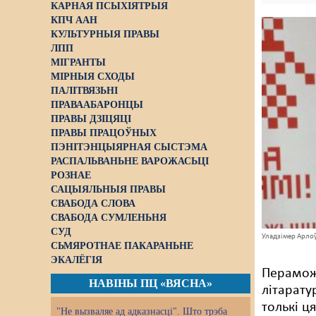
КАРНАЯ ПСЫХІЯТРЫЯ
КПЧ ААН
КУЛЬТУРНЫЯ ПРАВЫ
ЛПП
МІГРАНТЫ
МІРНЫЯ СХОДЫ
ПАЛІТВЯЗЬНІ
ПРАВААБАРОНЦЫ
ПРАВЫ ДЗІЦЯЦІ
ПРАВЫ ПРАЦОЎНЫХ
ПЭНІТЭНЦЫЯРНАЯ СЫСТЭМА
РАСПАЛЬВАНЬНЕ ВАРОЖАСЬЦІ
РОЗНАЕ
САЦЫЯЛЬНЫЯ ПРАВЫ
СВАБОДА СЛОВА
СВАБОДА СУМЛЕНЬНЯ
СУД
Уладзімер Арло
СЬМЯРОТНАЕ ПАКАРАНЬНЕ
ЭКАЛЁГІЯ
Пераможц
НАВІНЫ ПЦ «ВЯСНА»
літарату
толькі ц
"Не вызваляе ад адказнасці". Што трэба