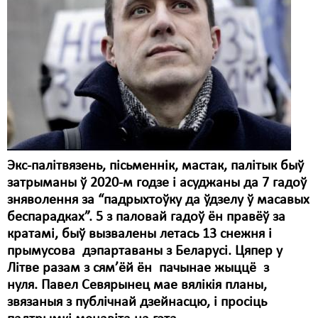
Карная псыхіятрыя
КПЧ ААН
Культурныя правы
ЛПП
Мігранты
Мірныя сходы
Экс-палітвязень, пісьменнік, мастак, палітык быў
Палітвязьні
затрыманы ў 2020-м годзе і асуджаны да 7 гадоў
зняволення за “падрыхтоўку да ўдзелу ў масавых
Праваабаронцы
беспарадках”. 5 з паловай гадоў ён правёў за
Правы дзіцяці
кратамі, быў вызвалены летась 13 снежня і
прымусова дэпартаваны з Беларусі. Цяпер у
Пэнітэнцыярная сыстэма
Літве разам з сям’ёй ён пачынае жыццё з
нуля.
Павел Севярынец мае вялікія планы,
Распальваньне варожасьці
звязаныя з публічнай дзейнасцю, і просіць
Рознае