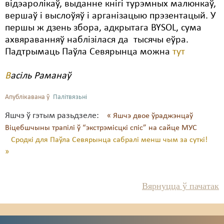
відэаролікаў, выданне кнігі турэмных малюнкаў,
вершаў і выслоўяў і арганізацыю прэзентацый. У
першы ж дзень збора, адкрытага BYSOL, сума
ахвяраванняў наблізілася да тысячы еўра.
Падтрымаць Паўла Севярынца можна
тут
В
асіль Раманаў
Апублікавана ў
Палітвязьні
Яшчэ ў гэтым разьдзеле:
« Яшчэ двое ўраджэнцаў
Віцебшчыны трапілі ў “экстрэмісцкі спіс” на сайце МУС
Сродкі для Паўла Севярынца сабралі менш чым за суткі!
»
Вярнуцца ў пачатак