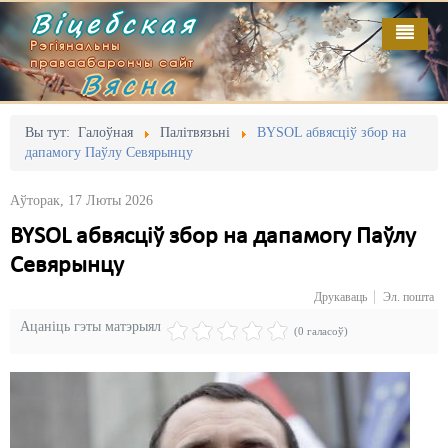
Віцебская
Рэгіянальны
праваабарончы сайт
Вясна
Галоўная
Выданьні
Адміністрацыйны перасьлед
Вы тут:
Галоўная
Палітвязьні
BYSOL абвясціў збор на
дапамогу Паўлу Севярынцу
Відэа
Акцыі
Аўторак, 17 Люты 2026
Кантакт
Безбар'ернае асяродзьдзе
BYSOL абвясціў збор на дапамогу Паўлу
Пра нас
Выбары
Севярынцу
RSS
Грамадзянскія ініцыятывы
Друкаваць
Эл. пошта
Ацаніць гэты матэрыял
Дзяржава
(0 галасоў)
Дыскрымінацыя
Затрыманьні