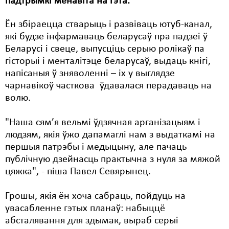
падтрымкі менавіта на гэта.
Свабода слова
Ён збіраецца стварыць і развіваць ютуб-канал,
які будзе інфармаваць беларусаў пра падзеі ў
Свабода сумленьня
Беларусі і свеце, выпусціць серыю ролікаў па
Суд
гісторыі і менталітэце беларусаў, выдаць кнігі,
напісаныя ў зняволенні – іх у выглядзе
Сьмяротнае пакараньне
чарнавікоў часткова ўдавалася перадаваць на
волю.
Экалёгія
Правы працоўных
"Наша сям’я вельмі ўдзячная арганізацыям і
людзям, якія ўжо дапамаглі нам з выдаткамі на
Сацыяльныя правы
першыя патрэбы і медыцыну, але пачаць
публічную дзейнасць практычна з нуля за мяжой
цяжка", - піша Павел Севярынец.
Грошы, якія ён хоча сабраць, пойдуць на
увасабленне гэтых планаў: набыццё
абсталявання для здымак, выраб серыі