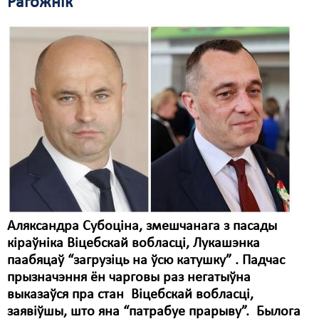
Рагожнік
Аляксандра Субоціна, змешчанага з пасады
кіраўніка Віцебскай вобласці, Лукашэнка
паабяцаў “загрузіць на ўсю катушку” . Падчас
прызначэння ён чарговы раз негатыўна
выказаўся пра стан Віцебскай вобласці,
заявіўшы, што яна “патрабуе прарыву”. Былога