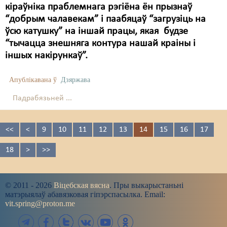
кіраўніка праблемнага рэгіёна ён прызнаў
“добрым чалавекам” і паабяцаў “загрузіць на
ўсю катушку” на іншай працы, якая будзе
“тычацца знешняга контура нашай краіны і
іншых накірункаў”.
Апублікавана ў
Дзяржава
Падрабязьней ...
<<
<
9
10
11
12
13
14
15
16
17
18
>
>>
© 2011 - 2026
Віцебская вясна
. Пры выкарыстаньні
матэрыялаў абавязковая гіпэрспасылка. Email:
vit.spring@proton.me