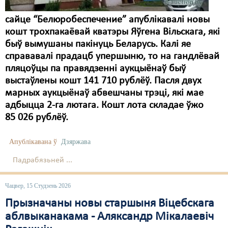
сайце “Белюробеспечение” апублікавалі новы
кошт трохпакаёвай кватэры Яўгена Вільскага, які
быў вымушаны пакінуць Беларусь. Калі яе
справавалі прадацб упершыню, то на гандлёвай
пляцоўцы па правядзенні аукцыёнаў быў
выстаўлены кошт 141 710 рублёў. Пасля двух
марных аукцыёнаў абвешчаны трэці, які мае
адбыцца 2-га лютага. Кошт лота складае ўжо
85 026 рублёў.
Апублікавана ў
Дзяржава
Падрабязьней ...
Чацвер, 15 Студзень 2026
Прызначаны новы старшыня Віцебскага
аблвыканакама - Аляксандр Мікалаевіч