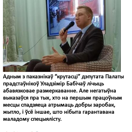
Адным з паказнікаў “крутасці” дэпутата Палаты
прадстаўнікоў Уладзімір Бабічаў лічыць
абавязковае размеркаванне. Але негатыўна
выказаўся пра тых, хто на першым працоўным
месцы спадзяеца атрымаць добры заробак,
жытло, і ўсё іншае, што нібыта гарантавана
маладому спецыялісту.