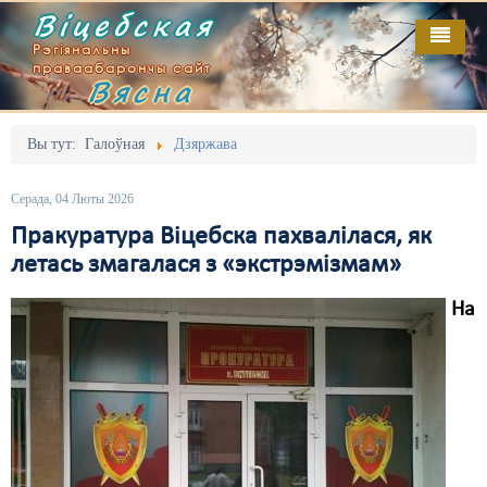
Віцебская
Рэгіянальны
праваабарончы сайт
Вясна
Галоўная
Выданьні
Адміністрацыйны перасьлед
Вы тут:
Галоўная
Дзяржава
Відэа
Акцыі
Серада, 04 Люты 2026
Кантакт
Безбар'ернае асяродзьдзе
Пракуратура Віцебска пахвалілася, як
летась змагалася з «экстрэмізмам»
Пра нас
Выбары
На
RSS
Грамадзянскія ініцыятывы
Дзяржава
Дыскрымінацыя
Затрыманьні