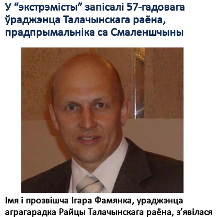
У “экстрэмісты” запісалі 57-гадовага
Свабода слова
ўраджэнца Талачынскага раёна,
прадпрымальніка са Смаленшчыны
Свабода сумленьня
Суд
Сьмяротнае пакараньне
Экалёгія
Правы працоўных
Сацыяльныя правы
Імя і прозвішча Ігара Фамянка, ураджэнца
аграгарадка Райцы Талачынскага раёна, з’явілася