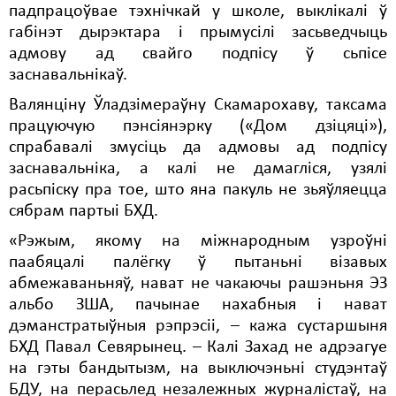
падпрацоўвае тэхнічкай у школе, выклікалі ў
Свабода слова
габінэт дырэктара і прымусілі засьведчыць
адмову ад свайго подпісу ў сьпісе
Свабода сумленьня
заснавальнікаў.
Суд
Валянціну Ўладзімераўну Скамарохаву, таксама
працуючую пэнсіянэрку («Дом дзіцяці»),
Сьмяротнае пакараньне
спрабавалі змусіць да адмовы ад подпісу
заснавальніка, а калі не дамагліся, узялі
Экалёгія
расьпіску пра тое, што яна пакуль не зьяўляецца
Правы працоўных
сябрам партыі БХД.
«Рэжым, якому на міжнародным узроўні
Сацыяльныя правы
паабяцалі палёгку ў пытаньні візавых
абмежаваньняў, нават не чакаючы рашэньня ЭЗ
альбо ЗША, пачынае нахабныя і нават
дэманстратыўныя рэпрэсіі, – кажа сустаршыня
БХД Павал Севярынец. – Калі Захад не адрэагуе
на гэты бандытызм, на выключэньні студэнтаў
БДУ, на перасьлед незалежных журналістаў, на