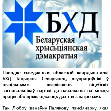
Карная псыхіятрыя
КПЧ ААН
Культурныя правы
ЛПП
Мігранты
Мірныя сходы
Палітвязьні
Праваабаронцы
Паводле сьведчаньня абласной каардынатаркі
БХД Тацьцяны Севярынец, «супрацоўнікі ў
Правы дзіцяці
цывільным» выклікаюць віцебскіх
Пэнітэнцыярная сыстэма
заснавальнікаў партыі да начальства па месцы
працы або прыяжджаюць дахаты з пагрозамі.
Распальваньне варожасьці
Так, Любоў Іванаўну Палякову, пэнсіянэрку, якая
Рознае