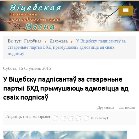
Віцебская
Рэгіянальны
праваабарончы сайт
Вясна
Галоўная
Выданьні
Адміністрацыйны перасьлед
Вы тут:
Галоўная
Дзяржава
У Віцебску падпісантаў за
стварэньне партыі БХД прымушаюць адмовіцца ад сваіх
Відэа
Акцыі
подпісаў
Кантакт
Безбар'ернае асяродзьдзе
Субота, 16 Студзень 2016
Пра нас
Выбары
У Віцебску падпісантаў за стварэньне
партыі БХД прымушаюць адмовіцца ад
RSS
Грамадзянскія ініцыятывы
сваіх подпісаў
Дзяржава
Друкаваць
Эл. пошта
Дыскрымінацыя
Ацаніць гэты матэрыял
(0 галасоў)
Затрыманьні