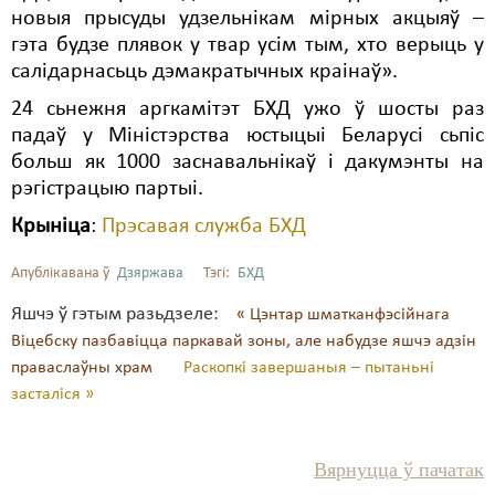
новыя прысуды удзельнікам мірных акцыяў –
гэта будзе плявок у твар усім тым, хто верыць у
салідарнасьць дэмакратычных краінаў».
24 сьнежня аргкамітэт БХД ужо ў шосты раз
падаў у Міністэрства юстыцыі Беларусі сьпіс
больш як 1000 заснавальнікаў і дакумэнты на
рэгістрацыю партыі.
Крыніца
:
Прэсавая служба БХД
Апублікавана ў
Дзяржава
Тэгі:
БХД
Яшчэ ў гэтым разьдзеле:
« Цэнтар шматканфэсійнага
Віцебску пазбавіцца паркавай зоны, але набудзе яшчэ адзін
праваслаўны храм
Раскопкі завершаныя – пытаньні
засталіся »
Вярнуцца ў пачатак