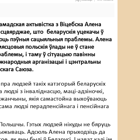
рамадская актывістка з Віцебска Алена
сцвярджае, што беларускія уцекачы ў
ць пэўныя сацыяльныя праблемы. Алена
мясцовыя польскія ўлады не ў стане
блемы, і таму ў сітуацыю павінны
жнародныя арганізацыі і цэнтральны
скага Саюза.
 пра людзей такіх катэгорый беларускіх
а людзі з інваліднасцю, маці-адзіночкі,
 жанчыны, якія самастойна выхоўваюць
ксама людзі перадпенсійнага і пенсійнага
ольшчы. Гэтых людзей нікуды не бяруць
 выжываць. Адсюль Алена прыходзіць да
, як яны былі ў Беларусі. І нават калі ім