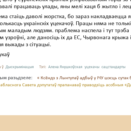
авалі працаваць улады, яны мелі хаця б жытло і ле
ема стаіць даволі жорстка, бо зараз накладваецца 
колькасць украінскіх уцекачоў. Працы няма не толь
ым маладым людзям. праблема наспела і тут трэба
 узроўні, але даносіць іх да ЕС, Чырвонага крыжа 
 выхады з сітуацыі.
укаў
 ў
Дыскрымінацыя
Тэгі:
Алена Янушкоўская
уцекачы
сацстандарты
тым разьдзеле:
« Ксёндз з Лынтупаў адбыў у ІЧУ шэсць сутак б
 абласнога Савета дэпутатаў прапанаваў праводзіць асобныя «Д