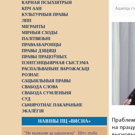
КАРНАЯ ПСЫХІЯТРЫЯ
Ацаніць г
КПЧ ААН
КУЛЬТУРНЫЯ ПРАВЫ
ЛПП
МІГРАНТЫ
МІРНЫЯ СХОДЫ
ПАЛІТВЯЗЬНІ
ПРАВААБАРОНЦЫ
ПРАВЫ ДЗІЦЯЦІ
ПРАВЫ ПРАЦОЎНЫХ
ПЭНІТЭНЦЫЯРНАЯ СЫСТЭМА
РАСПАЛЬВАНЬНЕ ВАРОЖАСЬЦІ
РОЗНАЕ
САЦЫЯЛЬНЫЯ ПРАВЫ
СВАБОДА СЛОВА
СВАБОДА СУМЛЕНЬНЯ
СУД
СЬМЯРОТНАЕ ПАКАРАНЬНЕ
ЭКАЛЁГІЯ
Праблем
НАВІНЫ ПЦ «ВЯСНА»
на працу
"Не вызваляе ад адказнасці". Што трэба
высновы,