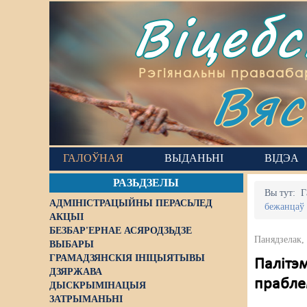
Віцеб
Вяс
Рэгіянальны правааба
ГАЛОЎНАЯ
ВЫДАНЬНІ
ВІДЭА
РАЗЬДЗЕЛЫ
Вы тут:
Г
АДМІНІСТРАЦЫЙНЫ ПЕРАСЬЛЕД
бежанцаў 
АКЦЫІ
БЕЗБАР'ЕРНАЕ АСЯРОДЗЬДЗЕ
Панядзелак,
ВЫБАРЫ
ГРАМАДЗЯНСКІЯ ІНІЦЫЯТЫВЫ
Палітэ
ДЗЯРЖАВА
прабле
ДЫСКРЫМІНАЦЫЯ
ЗАТРЫМАНЬНІ