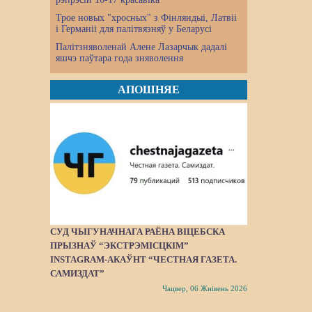
Трое новых "хросных" з Фінляндыі, Латвіі
і Германіі для палітвязняў у Беларусі
Палітзняволенай Алене Лазарчык дадалі
яшчэ паўтара года зняволення
АПОШНЯЕ
СУД ЧЫГУНАЧНАГА РАЁНА ВІЦЕБСКА
ПРЫЗНАЎ “ЭКСТРЭМІСЦКІМ”
INSTAGRAM-АКАЎНТ “ЧЕСТНАЯ ГАЗЕТА.
САМИЗДАТ”
Чацвер, 06 Жнівень 2026