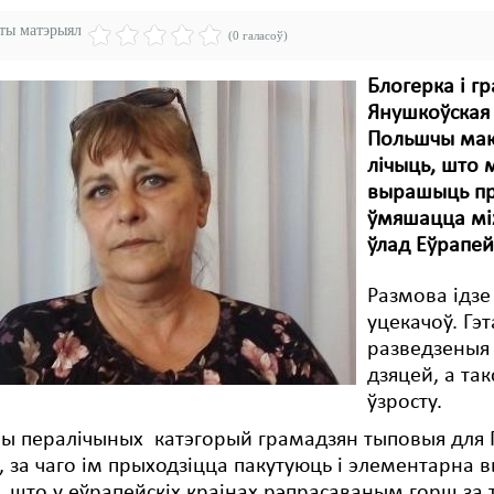
эты матэрыял
(0 галасоў)
Блогерка і г
Янушкоўская 
Польшчы маю
лічыць, што 
вырашыць пра
ўмяшацца мі
ўлад Еўрапей
Размова ідзе
уцекачоў. Гэт
разведзеныя
дзяцей, а та
ўзросту.
ы пералічыных катэгорый грамадзян тыповыя для П
, за чаго ім прыходзіцца пакутуюць і элементарна
 што у еўрапейскіх краінах рэпрасаваным горш за тое