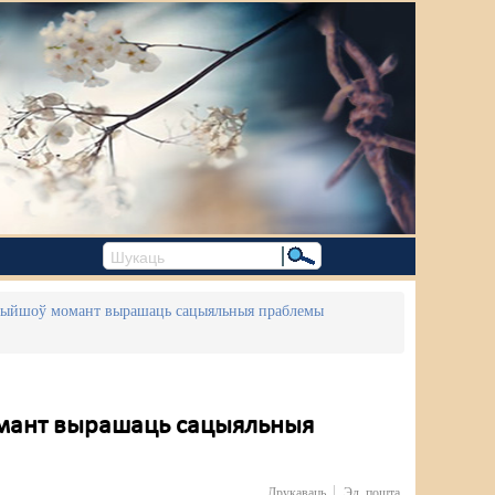
прыйшоў момант вырашаць сацыяльныя праблемы
омант вырашаць сацыяльныя
Друкаваць
Эл. пошта