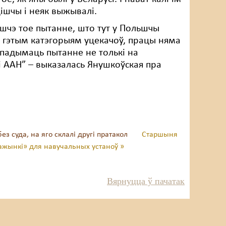
цішчы і неяк выжывалі.
яшчэ тое пытанне, што тут у Польшчы
кі гэтым катэгорыям уцекачоў, працы няма
 падымаць пытанне не толькі на
і ААН” – выказалась Янушкоўская пра
ез суда, на яго склалі другі пратакол
Старшыня
ажынкі» для навучальных устаноў »
Вярнуцца ў пачатак