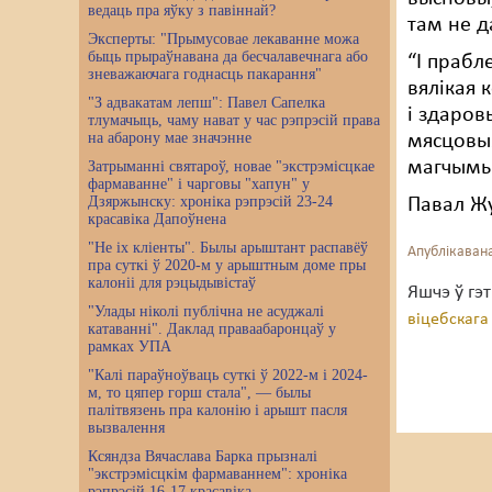
ведаць пра яўку з павіннай?
там не д
Эксперты: "Прымусовае лекаванне можа
быць прыраўнавана да бесчалавечнага або
“І прабл
зневажаючага годнасць пакарання"
вялікая 
"З адвакатам лепш": Павел Сапелка
і здаров
тлумачыць, чаму нават у час рэпрэсій права
на абарону мае значэнне
мясцовым
магчымыя
Затрыманні святароў, новае "экстрэмісцкае
фармаванне" і чарговы "хапун" у
Дзяржынску: хроніка рэпрэсій 23-24
Павал Ж
красавіка Дапоўнена
"Не іх кліенты". Былы арыштант распавёў
Апублікавана
пра суткі ў 2020-м у арыштным доме пры
калоніі для рэцыдывістаў
Яшчэ ў гэ
"Улады ніколі публічна не асуджалі
віцебскага
катаванні". Даклад праваабаронцаў у
рамках УПА
"Калі параўноўваць суткі ў 2022-м і 2024-
м, то цяпер горш стала", — былы
палітвязень пра калонію і арышт пасля
вызвалення
Ксяндза Вячаслава Барка прызналі
"экстрэмісцкім фармаваннем": хроніка
рэпрэсій 16-17 красавіка