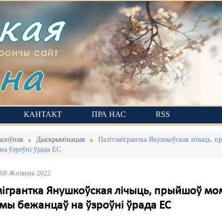
ская
на
рончы сайт
КАНТАКТ
ПРА НАС
RSS
алоўная
Дыскрымінацыя
Палітэмігрантка Янушкоўская лічыць, 
на ўзроўні ўрада ЕС
 08 Жнівень 2022
мігрантка Янушкоўская лічыць, прыйшоў м
мы бежанцаў на ўзроўні ўрада ЕС