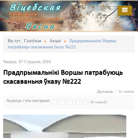
Віцебская
Рэгіянальны
праваабарончы сайт
Вясна
Галоўная
Выданьні
Адміністрацыйны перасьлед
Вы тут:
Галоўная
Акцыі
Прадпрымальнікі Воршы
патрабуюць скасаваньня ўказу №222
Відэа
Акцыі
Чацвер, 07 Студзень 2016
Кантакт
Безбар'ернае асяродзьдзе
Прадпрымальнікі Воршы патрабуюць
Пра нас
Выбары
скасаваньня ўказу №222
RSS
Грамадзянскія ініцыятывы
Друкаваць
Эл. пошта
Ацаніць гэты матэрыял
Дзяржава
(0 галасоў)
Дыскрымінацыя
Затрыманьні