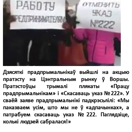
Карная псыхіятрыя
КПЧ ААН
Культурныя правы
ЛПП
Мігранты
Мірныя сходы
Палітвязьні
Дзясяткі прадпрымальнікаў выйшлі на акцыю
пратэсту на Цэнтральным рынку ў Воршы.
Праваабаронцы
Пратэстоўцы трымалі плякаты «Працу
прадпрымальнікам» і «Скасаваць указ №222». У
Правы дзіцяці
сваёй заяве прадпрымальнікі падкрэсьлілі: «Мы
Пэнітэнцыярная сыстэма
паказваем усім, што мы не ў «адпачынках», а
патрабуем скасаваць указ №222. Паглядзіце,
Распальваньне варожасьці
колькі людзей сабралася!»
Рознае