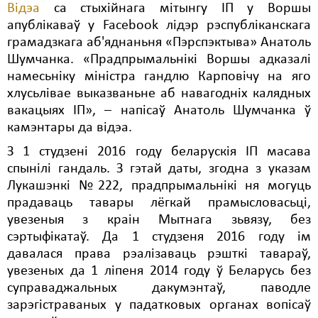
Відэа
са стыхійнага мітынгу ІП у Воршы
Свабода слова
апублікаваў у Facebook лідэр рэспубліканскага
грамадзкага аб'яднаньня «Пэрспэктыва» Анатоль
Свабода сумленьня
Шумчанка. «Прадпрымальнікі Воршы адказалі
намесьніку міністра гандлю Карповічу на яго
Суд
хлусьлівае выказваньне аб навагодніх калядных
Сьмяротнае пакараньне
вакацыях ІП», – напісаў Анатоль Шумчанка ў
камэнтары да відэа.
Экалёгія
З 1 студзені 2016 году беларускія ІП масава
Правы працоўных
спынілі гандаль. З гэтай даты, згодна з указам
Лукашэнкі №222, прадпрымальнікі ня могуць
Сацыяльныя правы
прадаваць тавары лёгкай прамысловасьці,
увезеныя з краін Мытнага зьвязу, без
сэртыфікатаў. Да 1 студзеня 2016 году ім
давалася права рэалізаваць рэшткі тавараў,
увезеных да 1 ліпеня 2014 году ў Беларусь без
суправаджальных дакумэнтаў, паводле
зарэгістраваных у падатковых органах вопісаў