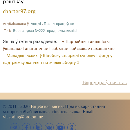
рэшткаў.
charter97.org
Апублікавана ў
Акцыі
,
Правы працоўных
Тэгі:
Ворша
указ №222
прадпрымальнікі
Яшчэ ў гэтым разьдзеле:
« Партыйныя актывісты
ўшанавалі апаганенае і забытае вайсковае пахаваньне
Маладыя мамы ў Віцебску стварылі суполку і фонд у
падтрымку жанчын на мяжы аборту »
Вярнуцца ў пачатак
© 2011 - 2026
Віцебская вясна
. Пры выкарыстаньні
матэрыялаў абавязковая гіпэрспасылка. Email:
vit.spring@proton.me