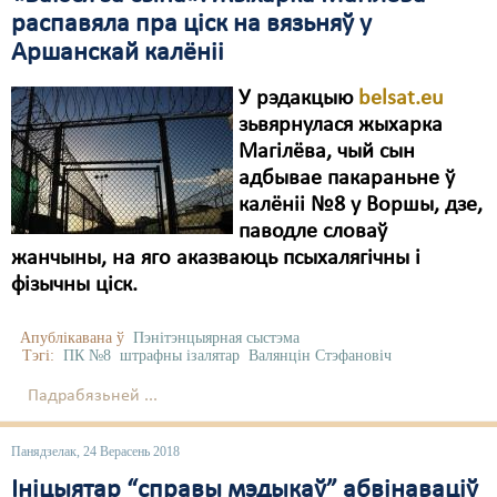
распавяла пра ціск на вязьняў у
Аршанскай калёніі
У рэдакцыю
belsat.eu
зьвярнулася жыхарка
Магілёва, чый cын
адбывае пакараньне ў
калёніі №8 у Воршы, дзе,
паводле словаў
жанчыны, на яго аказваюць псыхалягічны і
фізычны ціск.
Апублікавана ў
Пэнітэнцыярная сыстэма
Тэгі:
ПК №8
штрафны ізалятар
Валянцін Стэфановіч
Падрабязьней ...
Панядзелак, 24 Верасень 2018
Ініцыятар “справы мэдыкаў” абвінаваціў