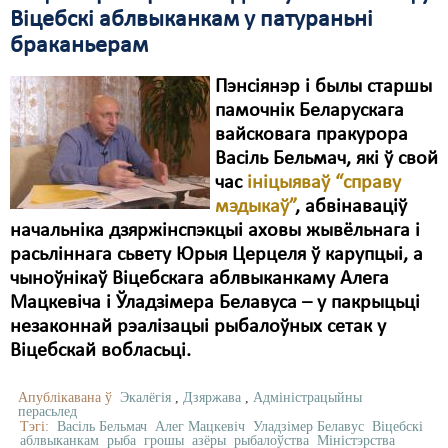
Віцебскі аблвыканкам у патураньні
браканьерам
Пэнсіянэр і былы старшы
памочнік Беларускага
вайсковага пракурора
Васіль Бельмач, які ў свой
час
ініцыяваў “справу
мэдыкаў”
, абвінаваціў
начальніка дзяржінспэкцыі аховы жывёльнага і
расьліннага сьвету Юрыя Церцеля ў карупцыі, а
чыноўнікаў Віцебскага аблвыканкаму Алега
Мацкевіча і Ўладзімера Белавуса – у пакрыцьці
незаконнай рэалізацыі рыбалоўных сетак у
Віцебскай вобласьці.
Апублікавана ў
Экалёгія
,
Дзяржава
,
Адміністрацыйны
перасьлед
Тэгі:
Васіль Бельмач
Алег Мацкевіч
Уладзімер Белавус
Віцебскі
аблвыканкам
рыба
грошы
азёры
рыбалоўства
Міністэрства