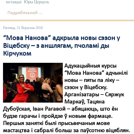
юстыцыі
Юры Церцель
Падрабязьней ...
Пятніца, 21 Верасень 2018
“Мова Нанова” адкрыла новы сэзон у
Віцебску – з аншлягам, пчоламі ды
Кірчуком
Адукацыйныя курсы
“Мова Нанова” адчынілі
новы – пяты па ліку –
сэзон у Віцебску.
Арганізатары – Сяржук
Маркаў, Тацяна
Дубоўская, Іван Рагавой – абяцаюць, што ён
будзе гарачы і пройдзе ў новым фармаце.
Першыя заняткі былі прысьвечаныя мове
мастацтва і сабралі больш за паўсотню віцяблян.