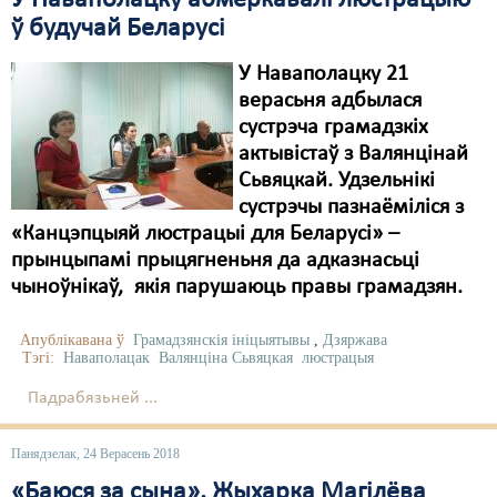
У Наваполацку абмеркавалі люстрацыю
ў будучай Беларусі
У Наваполацку 21
верасьня адбылася
сустрэча грамадзкіх
актывістаў з Валянцінай
Сьвяцкай. Удзельнікі
сустрэчы пазнаёміліся з
«Канцэпцыяй люстрацыі для Беларусі» –
прынцыпамі прыцягненьня да адказнасьці
чыноўнікаў, якія парушаюць правы грамадзян.
Апублікавана ў
Грамадзянскія ініцыятывы
,
Дзяржава
Тэгі:
Наваполацак
Валянціна Сьвяцкая
люстрацыя
Падрабязьней ...
Панядзелак, 24 Верасень 2018
«Баюся за сына». Жыхарка Магілёва