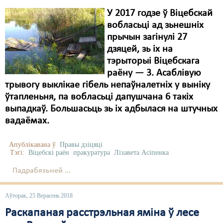
У 2017 годзе ў Віцебскай
вобласьці ад зьнешніх
прычын загінулі 27
дзяцей, зь іх на
тэрыторыі Віцебскага
раёну — 3. Асаблівую
трывогу выклікае гібель непаўналетніх у выніку
ўтапленьня, па вобласьці дапушчана 6 такіх
выпадкаў. Большасьць зь іх адбылася на штучных
вадаёмах.
Апублікавана ў
Правы дзіцяці
Тэгі:
Віцебскі раён
пракуратура
Лізавета Асіпенка
Падрабязьней ...
Аўторак, 25 Верасень 2018
Раскапаная расстрэльная яміна ў лесе