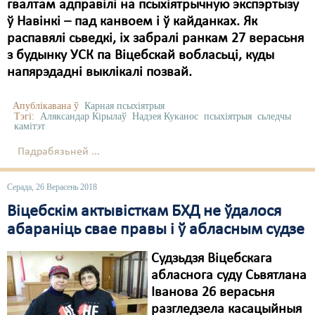
Карная псыхіятрыя
гвалтам адправілі на псыхіятрычную экспэртызу
ў Навінкі – пад канвоем і ў кайданках. Як
КПЧ ААН
распавялі сьведкі, іх забралі ранкам 27 верасьня
з будынку УСК па Віцебскай вобласьці, куды
Культурныя правы
напярэдадні выклікалі позвай.
ЛПП
Апублікавана ў
Карная псыхіятрыя
Мігранты
Тэгі:
Аляксандар Кірылаў
Надзея Куканос
псыхіятрыя
сьледчы
камітэт
Мірныя сходы
Падрабязьней ...
Палітвязьні
Серада, 26 Верасень 2018
Праваабаронцы
Віцебскім актывісткам БХД не ўдалося
Правы дзіцяці
абараніць свае правы і ў абласным судзе
Пэнітэнцыярная сыстэма
Судзьдзя Віцебскага
абласнога суду Сьвятлана
Распальваньне варожасьці
Іванова 26 верасьня
разгледзела касацыйныя
Рознае