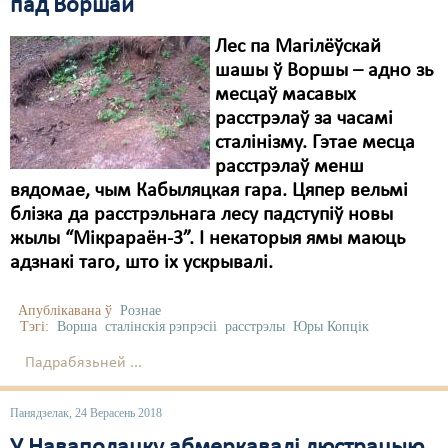
пад Воршай
Лес па Магілёўскай
шашы ў Воршы – адно зь
месцаў масавых
расстрэлаў за часамі
сталінізму. Гэтае месца
расстрэлаў менш
вядомае, чым Кабыляцкая гара. Цяпер вельмі
блізка да расстрэльнага лесу падступіў новы
жылы “Мікрараён-3”. І некаторыя ямы маюць
адзнакі таго, што іх ускрывалі.
Апублікавана ў
Рознае
Тэгі:
Ворша
сталінскія рэпрэсіі
расстрэлы
Юры Копцік
Падрабязьней ...
Панядзелак, 24 Верасень 2018