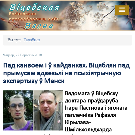
Віцебская
Рэгіянальны
праваабарончы сайт
Вясна
Галоўная
Выданьні
Адміністрацыйны перасьлед
Вы тут:
Галоўная
Відэа
Акцыі
Чацвер, 27 Верасень 2018
Кантакт
Безбар'ернае асяродзьдзе
Пад канвоем і ў кайданках. Віцяблян пад
прымусам адвезьлі на псыхіятрычную
Пра нас
Выбары
экспэртызу ў Менск
RSS
Грамадзянскія ініцыятывы
Вядомага ў Віцебску
Дзяржава
доктара-праўдаруба
Ігара Пастнова і ягонага
Дыскрымінацыя
паплечніка Рафаэля
Кірылава-
Затрыманьні
Шмільхольдхарда