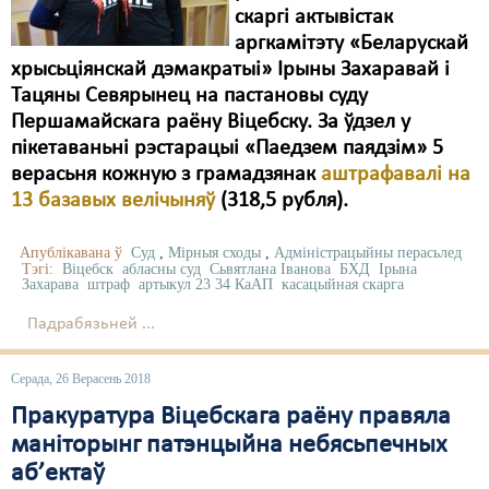
скаргі актывістак
Свабода слова
аргкамітэту «Беларускай
хрысьціянскай дэмакратыі» Ірыны Захаравай і
Свабода сумленьня
Тацяны Севярынец на пастановы суду
Першамайскага раёну Віцебску. За ўдзел у
Суд
пікетаваньні рэстарацыі «Паедзем паядзім» 5
Сьмяротнае пакараньне
верасьня кожную з грамадзянак
аштрафавалі на
13 базавых велічыняў
(318,5 рубля).
Экалёгія
Апублікавана ў
Суд
,
Мірныя сходы
,
Адміністрацыйны перасьлед
Правы працоўных
Тэгі:
Віцебск
абласны суд
Сьвятлана Іванова
БХД
Ірына
Захарава
штраф
артыкул 23 34 КаАП
касацыйная скарга
Сацыяльныя правы
Падрабязьней ...
Серада, 26 Верасень 2018
Пракуратура Віцебскага раёну правяла
маніторынг патэнцыйна небясьпечных
аб’ектаў