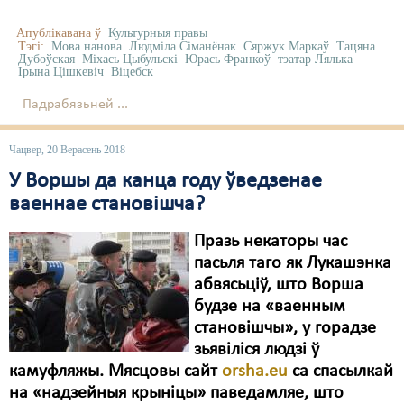
Апублікавана ў
Культурныя правы
Тэгі:
Мова нанова
Людміла Сіманёнак
Сяржук Маркаў
Тацяна
Дубоўская
Міхась Цыбульскі
Юрась Франкоў
тэатар Лялька
Ірына Цішкевіч
Віцебск
Падрабязьней ...
Чацвер, 20 Верасень 2018
У Воршы да канца году ўведзенае
ваеннае становішча?
Празь некаторы час
пасьля таго як Лукашэнка
абвясьціў, што Ворша
будзе на «ваенным
становішчы», у горадзе
зьявіліся людзі ў
камуфляжы. Мясцовы сайт
orsha.eu
са спасылкай
на «надзейныя крыніцы» паведамляе, што