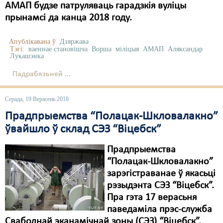
АМАП будзе патруляваць гарадзкія вуліцы
прынамсі да канца 2018 году.
Апублікавана ў
Дзяржава
Тэгі:
ваеннае становішча
Ворша
міліцыя
АМАП
Аляксандар
Лукашэнка
Падрабязьней ...
Серада, 19 Верасень 2018
Прадпрыемства “Полацак-Шкловалакно”
ўвайшло ў склад СЭЗ “Віцебск”
Прадпрыемства
“Полацак-Шкловалакно”
зарэгістраванае ў якасьці
рэзыдэнта СЭЗ “Віцебск”.
Пра гэта 17 верасьня
паведаміла прэс-служба
Свабоднай эканамічнай зоны (СЭЗ) “Віцебск”.