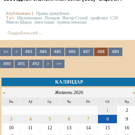
Апублікавана ў
Правы працоўных
Тэгі:
Шкловалакно
Полацак
Віктар Стукаў
прафсаюз
СЭЗ
Мікола Шарах
інвэстыцыі
прамысловасьць
Падрабязьней ...
<<
<
483
484
485
486
487
488
489
490
491
492
>
>>
КАЛЯНДАР
«
Жнівень 2026
Пн
Аў
Ср
Чц
Пт
Сб
Нд
1
2
3
4
5
6
7
8
9
10
11
12
13
14
15
16