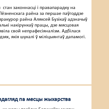
 стан законнасці і правапарадку на
Лёзненскага раёна за першае паўгоддзе
 пракурор раёна Аляксей Бузікаў адзначыў
алькі накірункаў працы, дзе мясцовая
явіла свой непрафесіяналізм. Адбілася
юдзях, якія шукалі ў міліцыянтаў дапамогі.
едагляд па месцы жыхарства