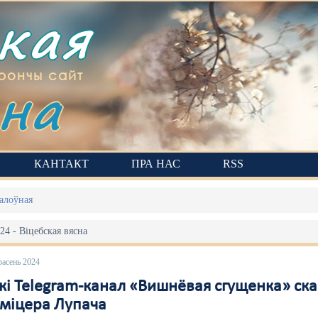
ская
на
рончы сайт
КАНТАКТ
ПРА НАС
RSS
алоўная
24 - Віцебская вясна
расень 2024
і Telegram-канал «Вишнёвая сгущенка» скац
Зміцера Лупача