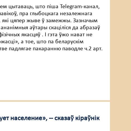
ем цытаваць, што піша Telegram-канал,
ілавікоў, пра глыбоцкага незалежнага
, які цяпер жыве ў замежжы. Зазначым
о ананімныя аўтары скаціліся да абразаў
фізічных якасцяў . І гэта ўжо нават не
жасці», а тое, што па беларускім
тве падлягае пакаранню паводле ч.2 арт.
ет население», -- сказаў кіраўнік