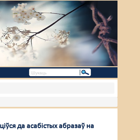
іўся да асабістых абразаў на