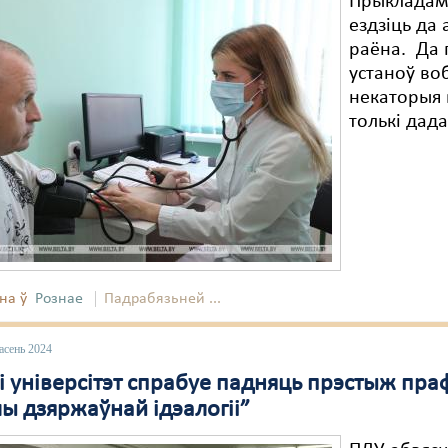
Прыкладам,
ездзіць да
раёна. Да 
устаноў воб
некаторыя 
толькі дад
на ў
Рознае
Падрабязьней ...
асень 2024
 універсітэт спрабуе падняць прэстыж праф
ы дзяржаўнай ідэалогіі”