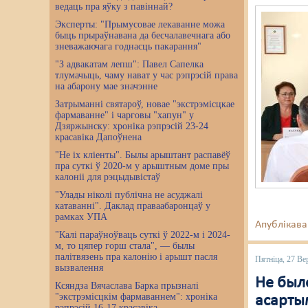
ведаць пра яўку з павіннай?
Эксперты: "Прымусовае лекаванне можа
быць прыраўнавана да бесчалавечнага або
зневажаючага годнасць пакарання"
"З адвакатам лепш": Павел Сапелка
тлумачыць, чаму нават у час рэпрэсій права
на абарону мае значэнне
Затрыманні святароў, новае "экстрэмісцкае
фармаванне" і чарговы "хапун" у
Дзяржынску: хроніка рэпрэсій 23-24
красавіка Дапоўнена
"Не іх кліенты". Былы арыштант распавёў
пра суткі ў 2020-м у арыштным доме пры
калоніі для рэцыдывістаў
"Улады ніколі публічна не асуджалі
катаванні". Даклад праваабаронцаў у
рамках УПА
Апублікава
"Калі параўноўваць суткі ў 2022-м і 2024-
м, то цяпер горш стала", — былы
палітвязень пра калонію і арышт пасля
Пятніца, 27 Ве
вызвалення
Не было
Ксяндза Вячаслава Барка прызналі
"экстрэмісцкім фармаваннем": хроніка
асарты
рэпрэсій 16-17 красавіка