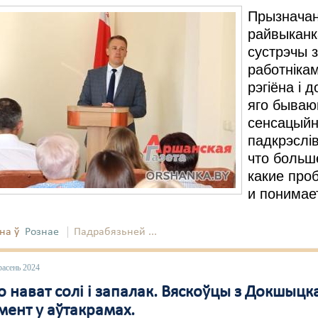
Прызначан
райвыканк
сустрэчы з
работнікам
рэгіёна і
яго бываю
сенсацыйн
падкрэслі
что больш
какие про
и понимает
на ў
Рознае
Падрабязьней ...
расень 2024
 нават солі і запалак. Вяскоўцы з Докшыцк
мент у аўтакрамах.