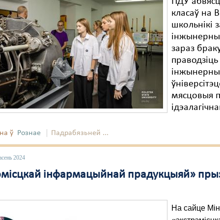
ПДУ абвясц
класаў на В
школьнікі з
інжынерныя
зараз брак
праводзіць
інжынерных
ўніверсітэц
мясцовыя п
ідэалагічн
на ў
Рознае
Падрабязьней ...
асень 2024
эмісцкай інфармацыйнай прадукцыяй» прызна
На сайце Мін