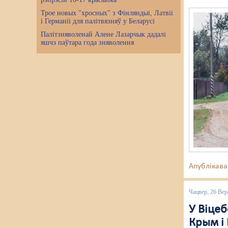
Трое новых "хросных" з Фінляндыі, Латвіі
і Германіі для палітвязняў у Беларусі
Палітзняволенай Алене Лазарчык дадалі
яшчэ паўтара года зняволення
Апублікава
Чацвер, 26 Вер
У Віцеб
Крым і 