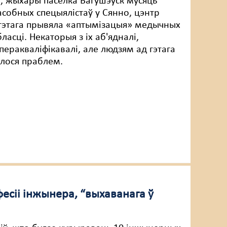
 жыхары пасёлка Багушэўск мусяць
 асобных спецыялістаў у Сянно, цэнтр
гэтага прывяла «аптымізацыя» медычных
ласці. Некаторыя з іх аб'ядналі,
перакваліфікавалі, але людзям ад гэтага
алося праблем.
есіі інжынера, “выхаванага ў