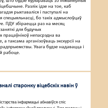
іў, што будзе курыраваць 10 інжынерных
іцебшчыне. Разлік ідзе на тое, каб
агадзя рыхтаваліся і паступалі на
 спецыяльнасці, бо такіх адмыслоўцаў
уе. ПДУ збіраецца раз на месяц
 заняткі для будучых
 працаўнікоў непасрэдна ва
е, а таксама арганізоўваць экскурсіі на
радпрыемствы. Увага будзе надавацца і
ай рабоце.
лі старонку віцебскіх навін ў
істэрства інфармацыі абнавіўся спіс