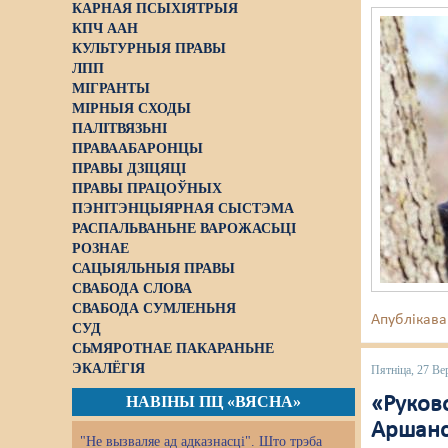
КАРНАЯ ПСЫХІЯТРЫЯ
КПЧ ААН
КУЛЬТУРНЫЯ ПРАВЫ
ЛПП
МІГРАНТЫ
МІРНЫЯ СХОДЫ
ПАЛІТВЯЗЬНІ
ПРАВААБАРОНЦЫ
ПРАВЫ ДЗІЦЯЦІ
ПРАВЫ ПРАЦОЎНЫХ
ПЭНІТЭНЦЫЯРНАЯ СЫСТЭМА
РАСПАЛЬВАНЬНЕ ВАРОЖАСЬЦІ
РОЗНАЕ
САЦЫЯЛЬНЫЯ ПРАВЫ
СВАБОДА СЛОВА
СВАБОДА СУМЛЕНЬНЯ
Апублікава
СУД
СЬМЯРОТНАЕ ПАКАРАНЬНЕ
ЭКАЛЁГІЯ
Пятніца, 27 Ве
НАВІНЫ ПЦ «ВЯСНА»
«Руково
Аршанс
"Не вызваляе ад адказнасці". Што трэба