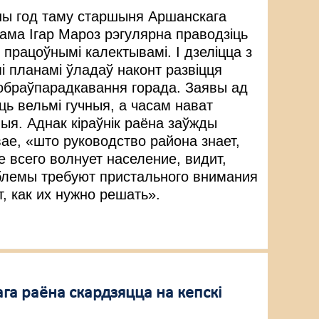
ы год таму старшыня Аршанскага
ама Ігар Мароз рэгулярна праводзіць
 працоўнымі калектывамі. І дзеліцца з
і планамі ўладаў наконт развіцця
 добраўпарадкавання горада. Заявы ад
ць вельмі гучныя, а часам нават
ыя. Аднак кіраўнік раёна заўжды
вае, «што
руководство района знает,
е всего волнует население, видит,
блемы требуют пристального внимания
, как их нужно решать».
ага раёна скардзяцца на кепскі