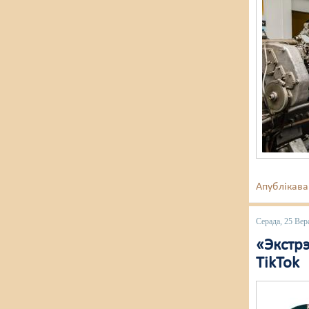
Апублікава
Серада, 25 Вер
«Экстр
TikTok