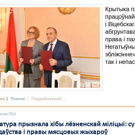
Крытыка п
працоўнай
і Віцебск
абгрунтав
права і па
Негатыўны
збліжэнне»
так і непа
на ў
Рознае
Падрабязьней ...
асень 2024
атура прызнала хібы лёзненскай міліцыі: с
даўства і правы мясцовых жыхароў