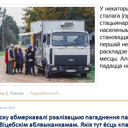
У некатор
сталага ўз
стацыянар
населеным
становіцц
першай не
раскладзе
месцы. Але
падацца н
на ў
Рознае
Падрабязьней ...
асень 2024
ску абмеркавалі рэалізацыю пагаднення па
Віцебскім аблвыканкамам. Якія тут ёсць «