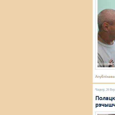
Апублікава
Чацвер, 26 Вер
Полацкі
рэчышч