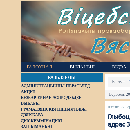
Віцеб
Вяс
Рэгіянальны правааба
ГАЛОЎНАЯ
ВЫДАНЬНІ
ВІДЭА
РАЗЬДЗЕЛЫ
Вы тут:
Г
АДМІНІСТРАЦЫЙНЫ ПЕРАСЬЛЕД
АКЦЫІ
Верасень 20
БЕЗБАР'ЕРНАЕ АСЯРОДЗЬДЗЕ
ВЫБАРЫ
Пятніца, 27 Ве
ГРАМАДЗЯНСКІЯ ІНІЦЫЯТЫВЫ
ДЗЯРЖАВА
Глыбоцк
ДЫСКРЫМІНАЦЫЯ
адрас 
ЗАТРЫМАНЬНІ