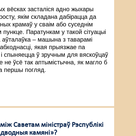
ых вёсках засталіся адно жыхары
росту, якім складана дабірацца да
ных крамаў у сваім або суседнім
 пункце. Паратункам у такой сітуацыі
а аўталаўка – машына з таварамі
абходнасці, якая прыязжае па
 і спыняецца ў зручным для вяскоўцаў
 не ўсё так аптымістычна, як магло б
а першы погляд.
між Саветам міністраў Рэспублікі
падводныя камяні»?