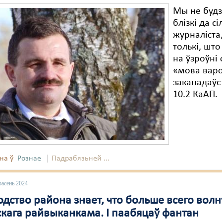
Мы не будз
блізкі да с
журналіста
толькі, шт
на ўзроўні 
«мова варо
заканадаўс
10.2 КаАП.
на ў
Рознае
Падрабязьней ...
расень 2024
дство района знает, что больше всего волну
кага райвыканкама. І паабяцаў фантан