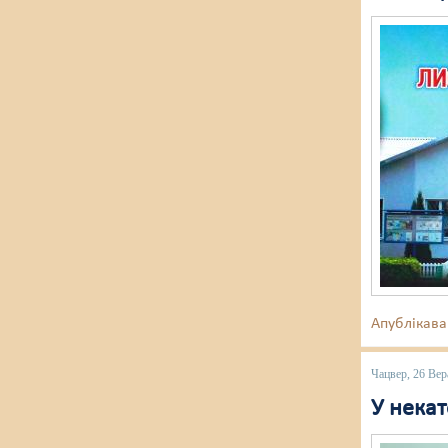
Апублікава
Чацвер, 26 Вер
У нека