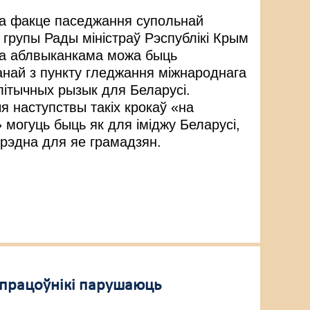
а факце паседжання супольнай
 групы Рады міністраў Рэспублікі Крым
ага аблвыканкама можа быць
анай з пункту гледжання міжнароднага
літычных рызык для Беларусі.
я наступствы такіх крокаў «на
 могуць быць як для іміджу Беларусі,
срэдна для яе грамадзян.
упрацоўнікі парушаюць