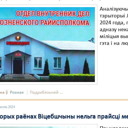
Аналізуючы
тэрыторыі 
2024 года,
адназу нек
міліцыя вы
гэта і на л
на ў
Рознае
Падрабязьней ...
асень 2024
торых раёнах Віцебшчыны нельга прайсці м