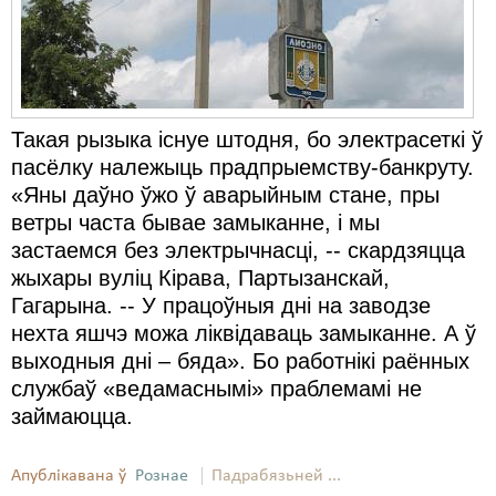
Такая рызыка існуе штодня, бо электрасеткі ў
пасёлку належыць прадпрыемству-банкруту.
«Яны даўно ўжо ў аварыйным стане, пры
ветры часта бывае замыканне, і мы
застаемся без электрычнасці, -- скардзяцца
жыхары вуліц Кірава, Партызанскай,
Гагарына. -- У працоўныя дні на заводзе
нехта яшчэ можа ліквідаваць замыканне. А ў
выходныя дні – бяда». Бо работнікі раённых
службаў «ведамаснымі» праблемамі не
займаюцца.
Апублікавана ў
Рознае
Падрабязьней ...