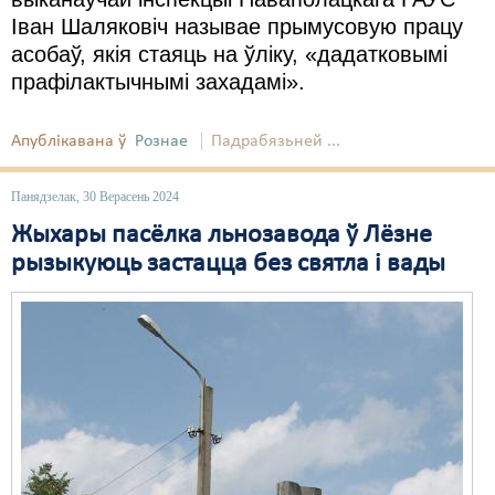
Іван Шаляковіч называе прымусовую працу
Свабода слова
асобаў, якія стаяць на ўліку, «дадатковымі
прафілактычнымі захадамі».
Свабода сумленьня
Суд
Апублікавана ў
Рознае
Падрабязьней ...
Сьмяротнае пакараньне
Панядзелак, 30 Верасень 2024
Экалёгія
Жыхары пасёлка льнозавода ў Лёзне
Правы працоўных
рызыкуюць застацца без святла і вады
Сацыяльныя правы