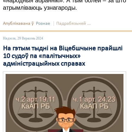
«народныя абраннікі». А тым болей – за што
атрымліваюць узнагароды.
Апублікавана ў
Рознае
Падрабязьней ...
Нядзеля, 29 Верасень 2024
На гэтым тыдні на Віцебшчыне прайшлі
10 судоў па «палітычных»
адміністрацыйных справах