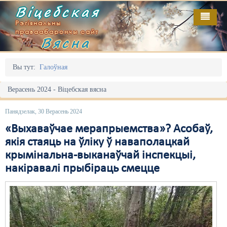
Віцебская
Рэгіянальны
праваабарончы сайт
Вясна
Галоўная
Выданьні
Адміністрацыйны перасьлед
Вы тут:
Галоўная
Відэа
Акцыі
Верасень 2024 - Віцебская вясна
Кантакт
Безбар'ернае асяродзьдзе
Панядзелак, 30 Верасень 2024
Пра нас
Выбары
«Выхаваўчае мерапрыемства»? Асобаў,
якія стаяць на ўліку ў наваполацкай
RSS
Грамадзянскія ініцыятывы
крымінальна-выканаўчай інспекцыі,
накіравалі прыбіраць смецце
Дзяржава
Дыскрымінацыя
Затрыманьні