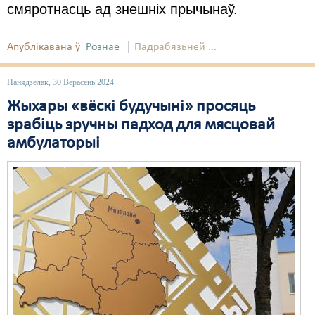
смяротнасць ад знешніх прычынаў.
Апублікавана ў
Рознае
Падрабязьней ...
Панядзелак, 30 Верасень 2024
Жыхары «вёскі будучыні» просяць
зрабіць зручны падход для мясцовай
амбулаторыі