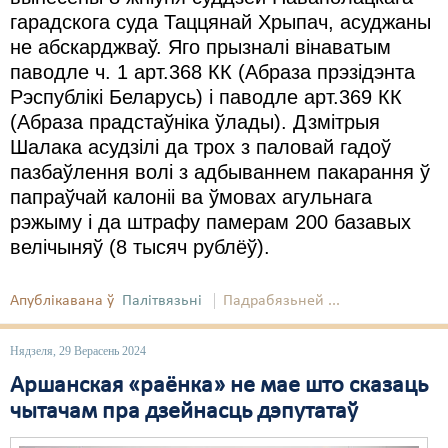
гарадскога суда Таццянай Хрыпач
, асуджаны
не абскарджваў. Яго прызналі вінаватым
паводле ч. 1 арт.368 КК (Абраза прэзідэнта
Рэспублікі Беларусь) і паводле арт.369 КК
(Абраза прадстаўніка ўлады). Дзмітрыя
Шалака асудзілі да трох з паловай гадоў
пазбаўлення волі з адбываннем пакарання ў
папраўчай калоніі ва ўмовах агульнага
рэжыму і да штрафу памерам 200 базавых
велічыняў (8 тысяч рублёў).
Апублікавана ў
Палітвязьні
Падрабязьней ...
Нядзеля, 29 Верасень 2024
Аршанская «раёнка» не мае што сказаць
чытачам пра дзейнасць дэпутатаў