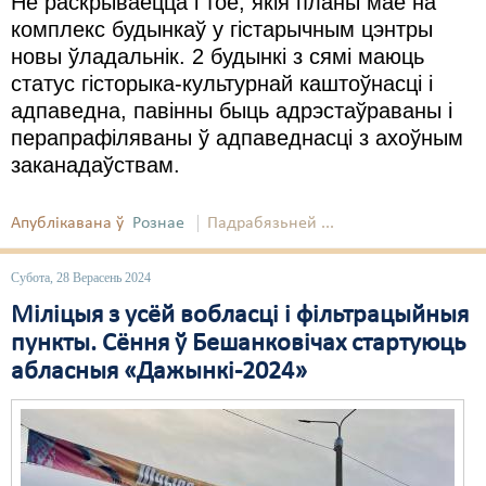
Не раскрываецца і тое, якія планы мае на
комплекс будынкаў у гістарычным цэнтры
новы ўладальнік. 2 будынкі з сямі маюць
статус гісторыка-культурнай каштоўнасці і
адпаведна, павінны быць адрэстаўраваны і
перапрафіляваны ў адпаведнасці з ахоўным
заканадаўствам.
Апублікавана ў
Рознае
Падрабязьней ...
Субота, 28 Верасень 2024
Міліцыя з усёй вобласці і фільтрацыйныя
пункты. Сёння ў Бешанковічах стартуюць
абласныя «Дажынкі-2024»