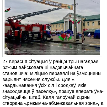
27 верасня сітуацыя ў райцэнтры нагадвае
рэжым вайсковага ці надзвычайнага
становішча: міліцыю перавялі на ўзмоцнены
варыянт нясення службы. Для «
каардынавання ўсіх сіл і сродкаў, якія
знаходзяцца ў пасёлку», працуе аператыўна-
сітуацыйны штаб. Каля галоўнай сцэны
створана «рэжымна-абмежавальная зона», а