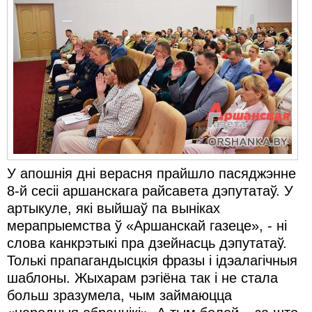
У апошнія дні верасня прайшло пасяджэнне
8-й сесіі аршанскага райсавета дэпутатаў. У
артыкуле, які выйшаў па выніках
мерапрыемства ў «Аршанскай газеце», - ні
слова канкрэтыкі пра дзейнасць дэпутатаў.
Толькі прапагандысцкія фразы і ідэалагічныя
шаблоны. Жыхарам рэгіёна так і не стала
больш зразумела, чым займаюцца