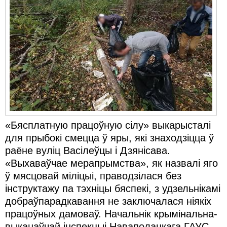
Карная псыхіятрыя
КПЧ ААН
Культурныя правы
ЛПП
Мігранты
Мірныя сходы
Палітвязьні
«Бясплатную працоўную сілу» выкарысталі
для прыбокі смецца ў яры, які знаходзіцца ў
Праваабаронцы
раёне вуліц Васілеўцы і Дзянісава.
«Выхаваўчае мерапрымства», як назвалі яго
Правы дзіцяці
ў мясцовай міліцыі, праводзілася без
Пэнітэнцыярная сыстэма
інструктажу па тэхніцы бяспекі, з удзельнікамі
добраўпарадкавання не заключалася ніякіх
Распальваньне варожасьці
працоўных дамоваў. Начальнік крымінальна-
Рознае
выканаўчай інспекцыі Наваполацкага ГАУС