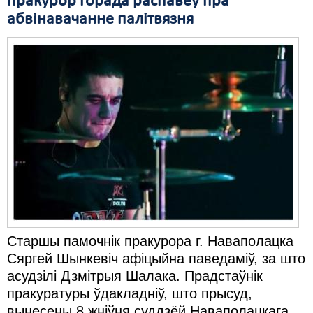
пракурор горада распавёў пра
абвінавачанне палітвязня
Старшы памочнік пракурора г. Наваполацка
Сяргей Шынкевіч афіцыйна паведаміў, за што
асудзілі Дзмітрыя Шалака. Прадстаўнік
пракуратуры ўдакладніў, што прысуд,
вынесены
8 жніўня суддзёй Наваполацкага