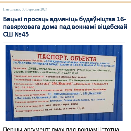
Панядзелак, 30 Верасень 2024
Бацькі просяць адмяніць будаўніцтва 16-
павярховага дома пад вокнамі віцебскай
СШ №45
Першы аргумент: гмах пад вокнамі істотна