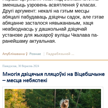
зменшыць узровень асвятлення ў класах.
Другі аргумент: некалі на гэтым месцы
абяцалі пабудаваць дзіцячы садок, але гэтае
абяцанне засталося нявыкананым, хаця
неабходнасць у дашкольнай дзіцячай
установе для жыхароў вуліцы Чкалава па-
ранейшаму актуальная.
Апублікавана ў
Рознае
Падрабязьней ...
Панядзелак, 30 Верасень 2024
Многія дзіцячыя пляцоўкі на Віцебшчыне
– месца небяспекі