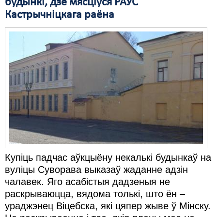
будынкі, дзе мясціўся РАУС
Кастрычніцкага раёна
Купіць падчас аўкцыёну некалькі будынкаў на
вуліцы Суворава выказаў жаданне адзін
чалавек. Яго асабістыя дадзеныя не
раскрываюцца, вядома толькі, што ён –
ураджэнец Віцебска, які цяпер жыве ў Мінску.