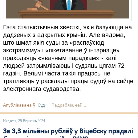
Гэта статыстычныя звесткі, якія базуюцца на
дадзеных з адкрытых крыніц. Але вядома,
што шмат якія суды за «распаўсюд
экстрэмізму» і «пікетаванне ў інтэрнэце»
праходзяць «явачным парадкам» - калі
людзей затрымліваюць і судзяць цягам 72
гадзін. Вельмі часта такія працэсы не
трапляюць у расклады працы судоў на сайце
электроннага судаводства.
Апублікавана ў
Суд
Падрабязьней ...
Нядзеля, 29 Верасень 2024
За 3,3 мільёны рублёў у Віцебску прадалі