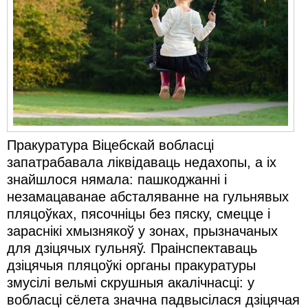
Пракуратура Віцебскай вобласці
запатрабавала ліквідаваць недахопы, а іх
знайшлося нямала: пашкоджанні і
незамацаванае абсталяванне на гульнявых
пляцоўках, пясочніцы без пяску, смецце і
зараснікі хмызнякоў у зонах, прызначаных
для дзіцячых гульняў. Праінспектаваць
дзіцячыя пляцоўкі органы пракуратуры
змусілі вельмі скрушныя акалічнасці: у
вобласці сёлета значна падвысілася дзіцячая