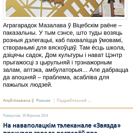
Аграгарадок Мазалава ў Віцебскім раёне –
паказальны. У тым сэнсе, што туды возяць
розныя дэлегацыі, каб пахваліцца ўмовамі,
створанымі для вяскоўцаў. Там ёсць школа,
дзіцячы садок, Дом культуры і нават Цэнтр
прыгажосці з цырульняй і трэнажорным
залам, аптэка, амбулаторыя... Але дабрацца
да апошняй – праблема, асабліва для
пажылых людзей.
Апублікавана ў
Рознае
Падрабязьней ...
Панядзелак, 30 Верасень 2024
На наваполацкім тэлеканале «Звязда»