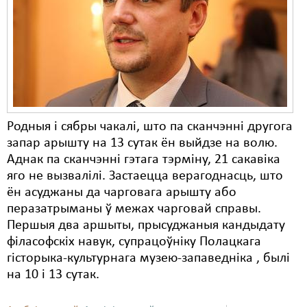
Родныя і сябры чакалі, што па сканчэнні другога
запар арышту на 13 сутак ён выйдзе на волю.
Аднак па сканчэнні гэтага тэрміну, 21 сакавіка
яго не вызвалілі. Застаецца верагоднасць, што
ён асуджаны да чарговага арышту або
перазатрыманы ў межах чарговай справы.
Першыя два аршыты, прысуджаныя кандыдату
філасофскіх навук, супрацоўніку Полацкага
гісторыка-культурнага музею-запаведніка , былі
на 10 і 13 сутак.