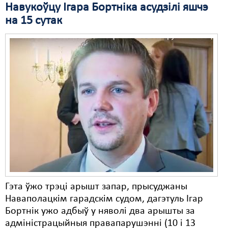
Навукоўцу Ігара Бортніка асудзілі яшчэ
Свабода слова
на 15 сутак
Свабода сумленьня
Суд
Сьмяротнае пакараньне
Экалёгія
Правы працоўных
Сацыяльныя правы
Гэта ўжо трэці арышт запар, прысуджаны
Наваполацкім гарадскім судом, дагэтуль Ігар
Бортнік ужо адбыў у няволі два арышты за
адміністрацыйныя правапарушэнні (10 і 13