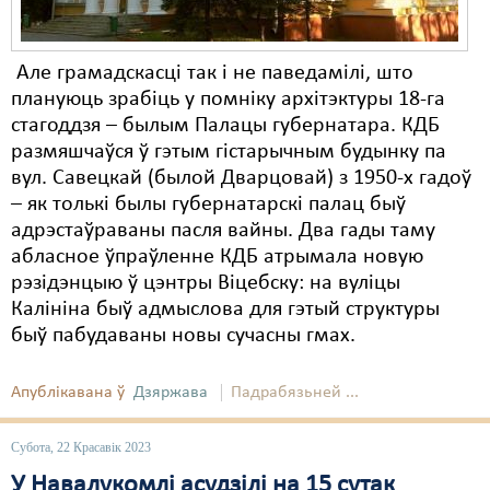
Але грамадскасці так і не паведамілі, што
плануюць зрабіць у помніку архітэктуры 18-га
стагоддзя – былым Палацы губернатара. КДБ
размяшчаўся ў гэтым гістарычным будынку па
вул. Савецкай (былой Дварцовай) з 1950-х гадоў
– як толькі былы губернатарскі палац быў
адрэстаўраваны пасля вайны. Два гады таму
абласное ўпраўленне КДБ атрымала новую
рэзідэнцыю ў цэнтры Віцебску: на вуліцы
Калініна быў адмыслова для гэтый структуры
быў пабудаваны новы сучасны гмах.
Апублікавана ў
Дзяржава
Падрабязьней ...
Субота, 22 Красавік 2023
У Навалукомлі асудзілі на 15 сутак