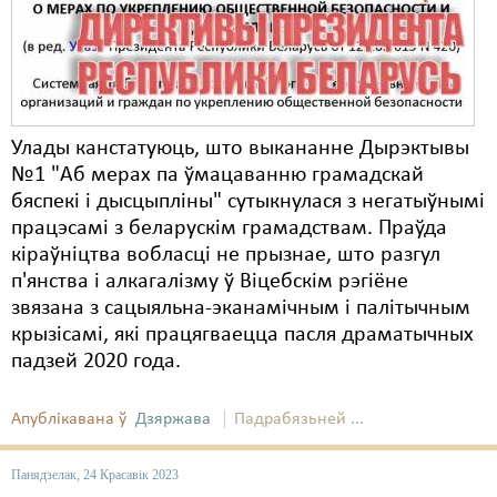
Карная псыхіятрыя
КПЧ ААН
Культурныя правы
ЛПП
Улады канстатуюць, што выкананне Дырэктывы
№1 "Аб мерах па ўмацаванню грамадскай
Мігранты
бяспекі і дысцыпліны" сутыкнулася з негатыўнымі
Мірныя сходы
працэсамі з беларускім грамадствам. Праўда
кіраўніцтва вобласці не прызнае, што разгул
Палітвязьні
п'янства і алкагалізму ў Віцебскім рэгіёне
звязана з сацыяльна-эканамічным і палітычным
Праваабаронцы
крызісамі, які працягваецца пасля драматычных
Правы дзіцяці
падзей 2020 года.
Пэнітэнцыярная сыстэма
Апублікавана ў
Дзяржава
Падрабязьней ...
Распальваньне варожасьці
Панядзелак, 24 Красавік 2023
Рознае