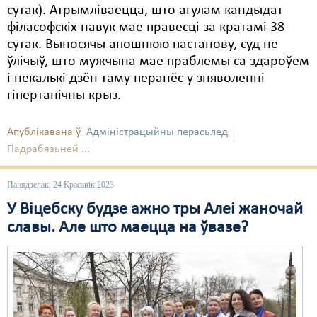
сутак). Атрымліваецца, што агулам кандыдат
філасофскіх навук мае правесці за кратамі 38
сутак. Выносячы апошнюю пастанову, суд не
ўлічыў, што мужчына мае праблемы са здароўем
і некалькі дзён таму перанёс у зняволенні
гіпертанічны крыз.
Апублікавана ў
Адміністрацыйны перасьлед
Падрабязьней ...
Панядзелак, 24 Красавік 2023
У Віцебску будзе ажно тры Алеі жаночай
славы. Але што маецца на ўвазе?