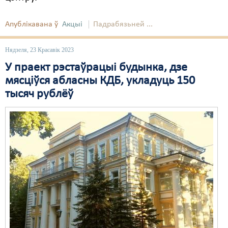
Апублікавана ў
Акцыі
Падрабязьней ...
Нядзеля, 23 Красавік 2023
У праект рэстаўрацыі будынка, дзе
мясціўся абласны КДБ, укладуць 150
тысяч рублёў