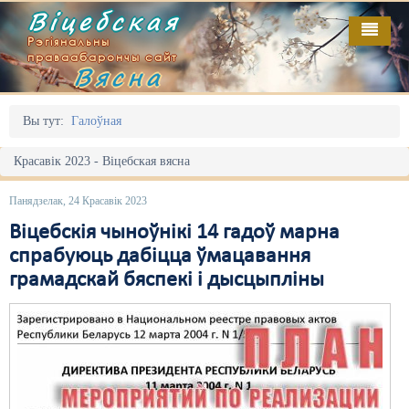
Віцебская
Рэгіянальны
праваабарончы сайт
Вясна
Галоўная
Выданьні
Адміністрацыйны перасьлед
Вы тут:
Галоўная
Відэа
Акцыі
Красавік 2023 - Віцебская вясна
Кантакт
Безбар'ернае асяродзьдзе
Панядзелак, 24 Красавік 2023
Пра нас
Выбары
Віцебскія чыноўнікі 14 гадоў марна
спрабуюць дабіцца ўмацавання
RSS
Грамадзянскія ініцыятывы
грамадскай бяспекі і дысцыпліны
Дзяржава
Дыскрымінацыя
Затрыманьні