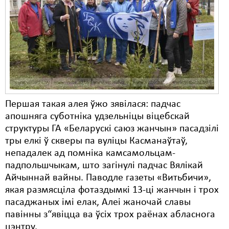
Першая такая алея ўжо зявілася: падчас
апошняга суботніка удзельніцы віцебскай
структуры ГА «Беларускі саюз жанчын» пасадзілі
тры елкі ў скверы па вуліцы Касманаўтаў,
непадалек ад помніка камсамольцам-
падпольшчыкам, што загінулі падчас Вялікай
Айчыннай вайны. Паводле газеты «Витьбичи»,
якая размясціла фотаздымкі 13-ці жанчын і трох
пасаджаных імі елак, Алеі жаночай славы
павінны з“явіцца ва ўсіх трох раёнах абласнога
цэнтру.