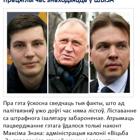
працяглы час знаходзяцца ў ШЫЗА
Пра гэта ўскосна сведчаць тыя факты, што ад
палітвязняў ужо доўгі час няма лістоў. Ліставанне
са штрафнога ізалятару забароненае. Атрымаць
пацверджанне гэтага ўдалося толькі наконт
Максіма Знака: адміністрацыя калоніі «Віцьба