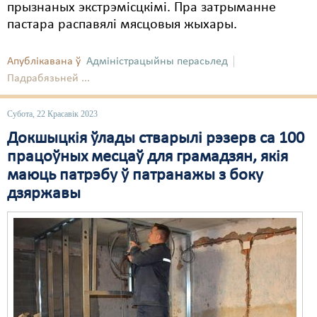
прызнаных экстрэмісцкімі. Пра затрыманне
пастара распавялі мясцовыя жыхары.
Апублікавана ў
Адміністрацыйны перасьлед
Падрабязьней ...
Субота, 22 Красавік 2023
Докшыцкія ўлады стварылі рэзерв са 100
працоўных месцаў для грамадзян, якія
маюць патрэбу ў патранажы з боку
дзяржавы