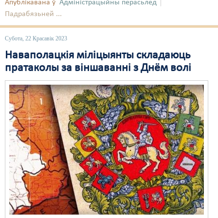
Апублікавана ў
Адміністрацыйны перасьлед
Падрабязьней ...
Субота, 22 Красавік 2023
Наваполацкія міліцыянты складаюць
пратаколы за віншаванні з Днём волі