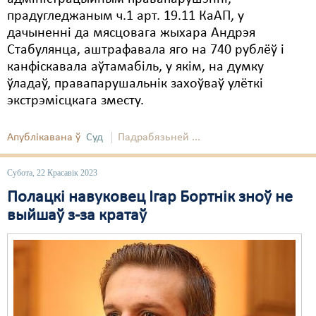
прадугледжаным ч.1 арт. 19.11 КаАП, у
дачыненні да мясцовага жыхара Андрэя
Стабулянца, аштрафавала яго на 740 рублёў і
канфіскавала аўтамабіль, у якім, на думку
ўладаў, правапарушальнік захоўваў улёткі
экстрэмісцкага зместу.
Апублікавана ў
Суд
Падрабязьней ...
Субота, 22 Красавік 2023
Полацкі навуковец Ігар Бортнік зноў не
выйшаў з-за кратаў