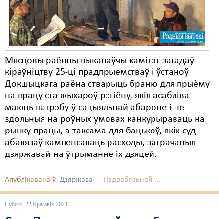
Мясцовы раённы выканаўчы камітэт загадаў
кіраўніцтву 25-ці прадпрыемстваў і ўстаноў
Докшыцкага раёна стварыць браню для прыёму
на працу ста жыхароў рэгіёну, якія асабліва
маюць патрэбу ў сацыяльнай абароне і не
здольныя на роўных умовах канкурыраваць на
рынку працы, а таксама для бацькоў, якіх суд
абавязаў кампенсаваць расходы, затрачаныя
дзяржавай на ўтрыманне іх дзяцей.
Апублікавана ў
Дзяржава
Падрабязьней ...
Субота, 22 Красавік 2023