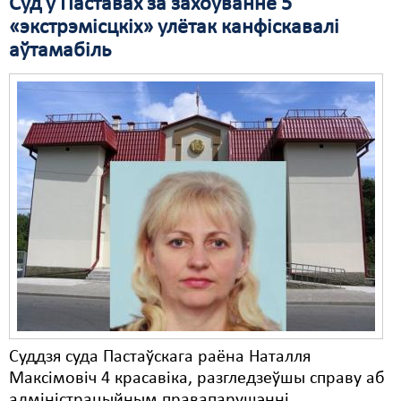
Суд у Паставах за захоўванне 5
«экстрэмісцкіх» улётак канфіскавалі
аўтамабіль
Суддзя суда Пастаўскага раёна Наталля
Максімовіч 4 красавіка, разгледзеўшы справу аб
адміністрацыйным правапарушэнні,