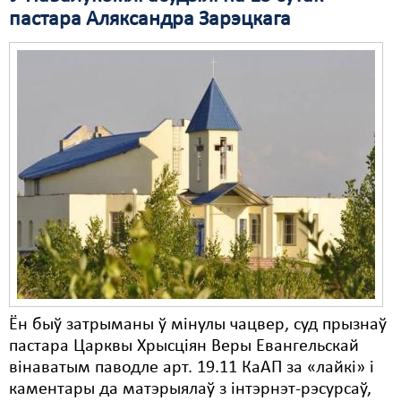
пастара Аляксандра Зарэцкага
Ён быў затрыманы ў мінулы чацвер, суд прызнаў
пастара Царквы Хрысціян Веры Евангельскай
вінаватым паводле арт. 19.11 КаАП за «лайкі» і
каментары да матэрыялаў з інтэрнэт-рэсурсаў,