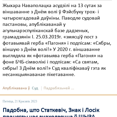
Жыхара Наваполацка асудзілі на 13 сутак за
віншаванне з Днём волі ў Фэйсбуку трох- і
чатырохгадовай даўніны. Паводле судовай
пастановы, апублікаванай у
агульнарэспуліканскай базе дадзеных,
грамадзянін І. 25.03.2019г. «змясціў пост з
фотавыявай герба «Пагоня» і подпісам: «Сябры,
віншую з Днём волі!» У 2020 г. віншаванне
выглядяла як «фотавыява герба «Пагоня» на
фоне БЧБ-сімволікі і подпісам: «Са святам,
сябры! З Днём волі!» Суд кваліфікаваў гэта як
несанкцыянаванае пікетаванне.
Апублікавана ў
Суд
Падрабязьней ...
Пятніца, 21 Красавік 2023
Падобна, што Статкевіч, Знак і Лосік