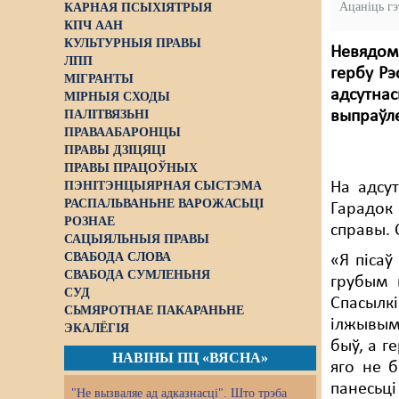
Ацаніць г
КАРНАЯ ПСЫХІЯТРЫЯ
КПЧ ААН
КУЛЬТУРНЫЯ ПРАВЫ
Невядома
ЛПП
гербу Рэ
МІГРАНТЫ
адсутнас
МІРНЫЯ СХОДЫ
ПАЛІТВЯЗЬНІ
выпраўле
ПРАВААБАРОНЦЫ
ПРАВЫ ДЗІЦЯЦІ
ПРАВЫ ПРАЦОЎНЫХ
ПЭНІТЭНЦЫЯРНАЯ СЫСТЭМА
На адсут
РАСПАЛЬВАНЬНЕ ВАРОЖАСЬЦІ
Гарадок 
РОЗНАЕ
справы. 
САЦЫЯЛЬНЫЯ ПРАВЫ
СВАБОДА СЛОВА
«Я пісаў
СВАБОДА СУМЛЕНЬНЯ
грубым 
СУД
Спасылк
СЬМЯРОТНАЕ ПАКАРАНЬНЕ
ілжывымі
ЭКАЛЁГІЯ
быў, а г
НАВІНЫ ПЦ «ВЯСНА»
яго не б
панесьці
"Не вызваляе ад адказнасці". Што трэба