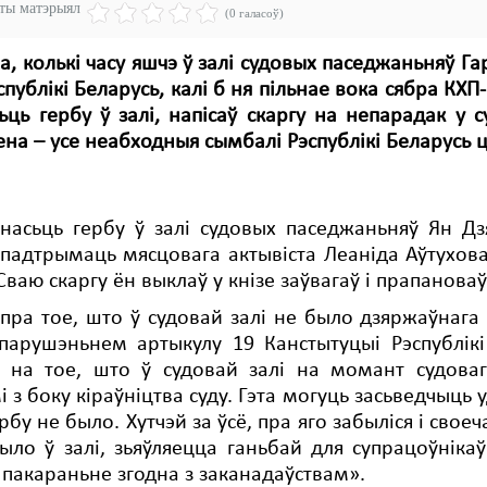
эты матэрыял
(0 галасоў)
, колькі часу яшчэ ў залі судовых паседжаньняў Г
спублікі Беларусь, калі б ня пільнае вока сябра К
ьць гербу ў залі, напісаў скаргу на непарадак у 
на – усе неабходныя сымбалі Рэспублікі Беларусь 
насьць гербу ў залі судовых паседжаньняў Ян Дз
падтрымаць мясцовага актывіста Леаніда Аўтухова
Сваю скаргу ён выклаў у кнізе заўвагаў і прапановаў
 пра тое, што ў судовай залі не было дзяржаўнага 
парушэньнем артыкулу 19 Канстытуцыі Рэспублікі
і на тое, што ў судовай залі на момант судова
 з боку кіраўніцтва суду. Гэта могуць засьведчыць уд
ербу не было. Хутчэй за ўсё, пра яго забыліся і сво
ыло ў залі, зьяўляецца ганьбай для супрацоўнікаў
 пакараньне згодна з заканадаўствам».