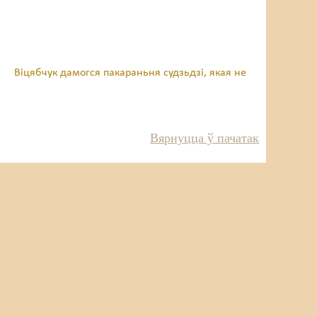
Віцябчук дамогся пакараньня судзьдзі, якая не
Вярнуцца ў пачатак