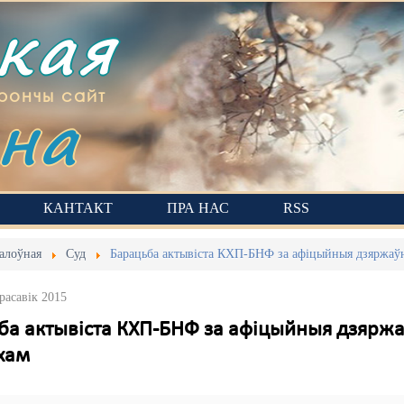
ская
на
рончы сайт
КАНТАКТ
ПРА НАС
RSS
алоўная
Суд
Барацьба актывіста КХП-БНФ за афіцыйныя дзяржаўн
расавік 2015
ба актывіста КХП-БНФ за афіцыйныя дзяржа
хам