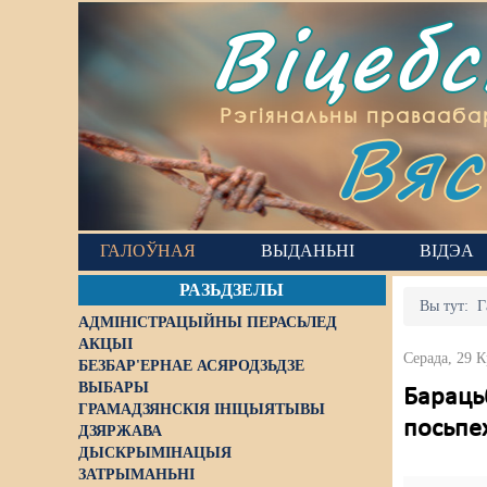
Віцеб
Вяс
Рэгіянальны правааба
ГАЛОЎНАЯ
ВЫДАНЬНІ
ВІДЭА
РАЗЬДЗЕЛЫ
Вы тут:
Г
АДМІНІСТРАЦЫЙНЫ ПЕРАСЬЛЕД
АКЦЫІ
Серада, 29 К
БЕЗБАР'ЕРНАЕ АСЯРОДЗЬДЗЕ
ВЫБАРЫ
Бараць
ГРАМАДЗЯНСКІЯ ІНІЦЫЯТЫВЫ
посьпе
ДЗЯРЖАВА
ДЫСКРЫМІНАЦЫЯ
ЗАТРЫМАНЬНІ