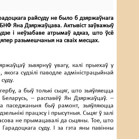
арадоцкага райсуду не было б дзяржаўнага
ХП-БНФ Яна Дзяржаўцава. Актывіст заўважыў
судзе і неўзабаве атрымаў адказ, што ўсё
цяпер разьмешчаныя на сваіх месцах.
яржаўцаў зьвярнуў увагу, калі прыехаў у
, якога судзілі паводле адміністрацыйнай
 суду.
гербу, а быў толькі сьцяг, што зьяўляецца
 Беларусь, – распавёў Ян Дзяржаўцаў. –
га паседжаньня быў рамонт, зьяўляюцца
зельнікі працэсу і прысутныя. Сьцяг ў залі
ечасова не прымацавалі да сьцяны. Тое, што
 Гарадоцкага суду. І за гэта яны павінны