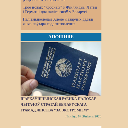
Трое новых "хросных" з Фінляндыі, Латвіі
і Германіі для палітвязняў у Беларусі
Палітзняволенай Алене Лазарчык дадалі
яшчэ паўтара года зняволення
АПОШНЯЕ
ШАРКАЎШЧЫНСКАЯ РАЁНКА ПАЛОХАЕ
ЧЫТАЧОЎ СТРАТАЙ БЕЛАРУСКАГА
ГРАМАДЗЯНСТВА “ЗА ЭКСТРЭМІЗМ”
Пятніца, 07 Жнівень 2026