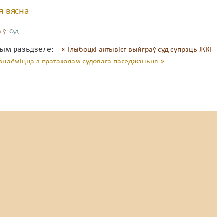
я вясна
 ў
Суд
тым разьдзеле:
« Глыбоцкі актывіст выйграў суд супраць ЖКГ
знаёміцца з пратаколам судовага паседжаньня »