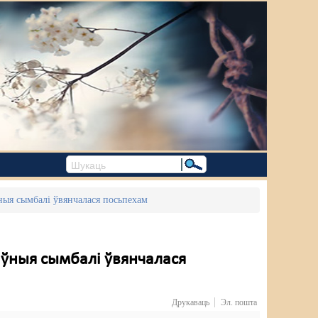
ыя сымбалі ўвянчалася посьпехам
ўныя сымбалі ўвянчалася
Друкаваць
Эл. пошта