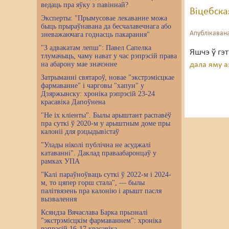
ведаць пра яўку з павіннай?
Віцебска
Эксперты: "Прымусовае лекаванне можа
быць прыраўнавана да бесчалавечнага або
Апублікавана
зневажаючага годнасць пакарання"
"З адвакатам лепш": Павел Сапелка
Яшчэ ў гэ
тлумачыць, чаму нават у час рэпрэсій права
на абарону мае значэнне
дала яму а
Затрыманні святароў, новае "экстрэмісцкае
фармаванне" і чарговы "хапун" у
Дзяржынску: хроніка рэпрэсій 23-24
красавіка Дапоўнена
"Не іх кліенты". Былы арыштант распавёў
пра суткі ў 2020-м у арыштным доме пры
калоніі для рэцыдывістаў
"Улады ніколі публічна не асуджалі
катаванні". Даклад праваабаронцаў у
рамках УПА
"Калі параўноўваць суткі ў 2022-м і 2024-
м, то цяпер горш стала", — былы
палітвязень пра калонію і арышт пасля
вызвалення
Ксяндза Вячаслава Барка прызналі
"экстрэмісцкім фармаваннем": хроніка
рэпрэсій 16-17 красавіка