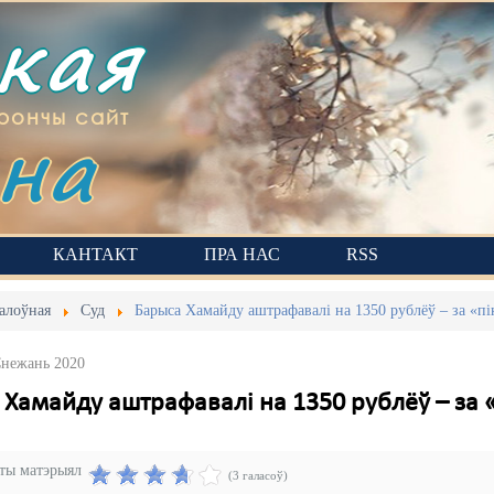
ская
на
рончы сайт
КАНТАКТ
ПРА НАС
RSS
алоўная
Суд
Барыса Хамайду аштрафавалі на 1350 рублёў – за «пі
Снежань 2020
Хамайду аштрафавалі на 1350 рублёў – за «
эты матэрыял
(3 галасоў)