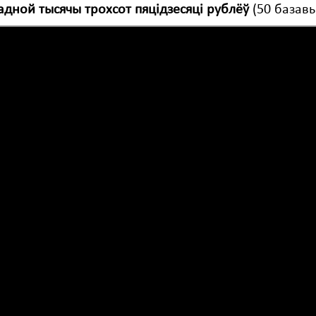
адной тысячы трохсот пяцідзесяці рублёў
(50 базавы