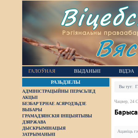
Віцеб
Вяс
Рэгіянальны правааба
ГАЛОЎНАЯ
ВЫДАНЬНІ
ВІДЭА
РАЗЬДЗЕЛЫ
Вы тут:
Г
АДМІНІСТРАЦЫЙНЫ ПЕРАСЬЛЕД
АКЦЫІ
Чацвер, 24 
БЕЗБАР'ЕРНАЕ АСЯРОДЗЬДЗЕ
ВЫБАРЫ
Барыса 
ГРАМАДЗЯНСКІЯ ІНІЦЫЯТЫВЫ
ДЗЯРЖАВА
ДЫСКРЫМІНАЦЫЯ
Ацаніць г
ЗАТРЫМАНЬНІ