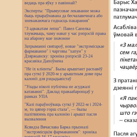
Барыс Ха
ведаць пра яўку з павіннай?
пазначан
Эксперты: "Прымусовае лекаванне можа
быць прыраўнавана да бесчалавечнага або
патлума
зневажаючага годнасць пакарання"
Асабліва
"З адвакатам лепш": Павел Сапелка
тлумачыць, чаму нават у час рэпрэсій права
ўмовай в
на абарону мае значэнне
«З мал
Затрыманні святароў, новае "экстрэмісцкае
фармаванне" і чарговы "хапун" у
сем га
Дзяржынску: хроніка рэпрэсій 23-24
пікета
красавіка Дапоўнена
чацвёр
"Не іх кліенты". Былы арыштант распавёў
пра суткі ў 2020-м у арыштным доме пры
калоніі для рэцыдывістаў
З пратак
"Улады ніколі публічна не асуджалі
дзеянні 
катаванні". Даклад праваабаронцаў у
рамках УПА
«Я пак
"Калі параўноўваць суткі ў 2022-м і 2024-
чырвон
м, то цяпер горш стала", — былы
што гэ
палітвязень пра калонію і арышт пасля
вызвалення
– сказ
Ксяндза Вячаслава Барка прызналі
"экстрэмісцкім фармаваннем": хроніка
Пасля а
рэпрэсій 16-17 красавіка