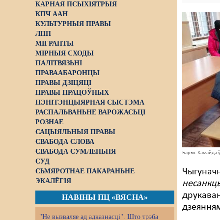
КАРНАЯ ПСЫХІЯТРЫЯ
КПЧ ААН
КУЛЬТУРНЫЯ ПРАВЫ
ЛПП
МІГРАНТЫ
МІРНЫЯ СХОДЫ
ПАЛІТВЯЗЬНІ
ПРАВААБАРОНЦЫ
ПРАВЫ ДЗІЦЯЦІ
ПРАВЫ ПРАЦОЎНЫХ
ПЭНІТЭНЦЫЯРНАЯ СЫСТЭМА
РАСПАЛЬВАНЬНЕ ВАРОЖАСЬЦІ
РОЗНАЕ
САЦЫЯЛЬНЫЯ ПРАВЫ
СВАБОДА СЛОВА
СВАБОДА СУМЛЕНЬНЯ
Барыс Хамайда ў
СУД
Чыгуначн
СЬМЯРОТНАЕ ПАКАРАНЬНЕ
ЭКАЛЁГІЯ
несанкц
друкава
НАВІНЫ ПЦ «ВЯСНА»
дзеянням
"Не вызваляе ад адказнасці". Што трэба