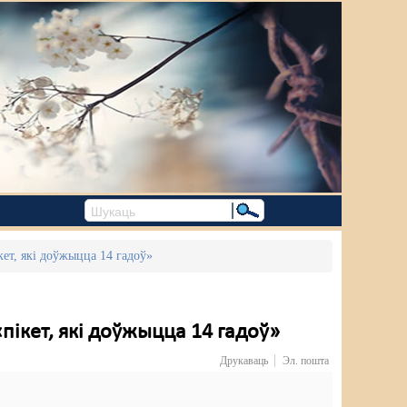
кет, які доўжыцца 14 гадоў»
пікет, які доўжыцца 14 гадоў»
Друкаваць
Эл. пошта