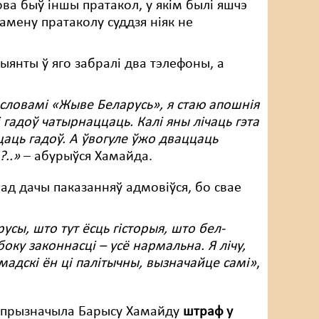
ва быў іншы пратакол, у якім былі яшчэ
мену пратаколу суддзя ніяк не
цыянты ў яго забралі два тэлефоны, а
словамі «Жыве Беларусь», я стаю апошнія
 гадоў чатырнаццаць. Калі яны лічаць гэта
цаць гадоў. А ўвогуле ўжо дваццаць
?..»
– абурыўся Хамайда.
, ад дачы паказанняў адмовіўся, бо свае
усы, што тут ёсць гісторыя, што бел-
боку законнасці – усё нармальна. Я лічу,
мадскі ён ці палітычны, вызначайце самі»
,
л прызначыла Барысу Хамайду
штраф у