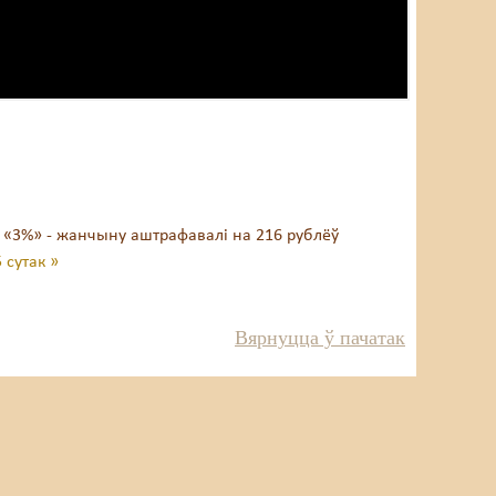
а «3%» - жанчыну аштрафавалі на 216 рублёў
 сутак »
Вярнуцца ў пачатак