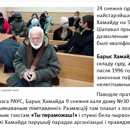
24 снежня cу
найстарэйшаг
Хамайду на 5
Шапавал прыз
дазволеным у
былі кваліфі
Барыс Хамай
складу суду,
пасля 1996 г
законных па
нелегітымны
 судовай зале
Паводле прат
ага РАУС, Барыс Хамайда 9 снежня каля дому №30 
ыянаваным пікетаванні»
. Размясціў там плакат з л
ным тэкстам
«Ты пераможаш!»
і стужкі бела-чырвон
і Хамайда парушыў парадак арганізацыі і правяд