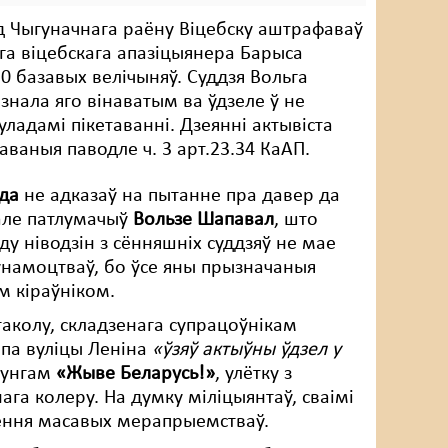
д Чыгуначнага раёну Віцебску аштрафаваў
а віцебскага апазіцыянера Барыса
0 базавых велічыняў. Суддзя Вольга
нала яго вінаватым ва ўдзеле ў не
ладамі пікетаванні. Дзеянні актывіста
каваныя паводле ч. 3 арт.23.34 КаАП.
да
не адказаў на пытанне пра давер да
 але патлумачыў
Вользе Шапавал
, што
оду ніводзін з сённяшніх суддзяў не мае
ўнамоцтваў, бо ўсе яны прызначаныя
м кіраўніком.
аколу, складзенага супрацоўнікам
па вуліцы Леніна
«ўзяў актыўны ўдзел у
озунгам
«Жыве Беларусь!»
, улётку з
ага колеру. На думку міліцыянтаў, сваімі
зення масавых мерапрыемстваў.