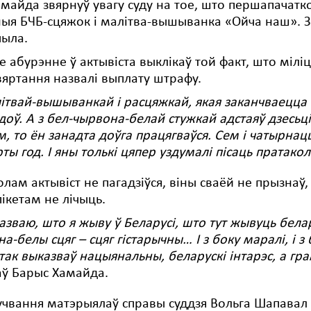
майда звярнуў увагу суду на тое, што першапачатко
ыя БЧБ-сцяжок і малітва-вышыванка «Ойча наш». За
чыла.
е абурэнне ў актывіста выклікаў той факт, што мілі
яртання назвалі выплату штрафу.
ітвай-вышыванкай і расцяжкай, якая заканчваецца 
доў. А з бел-чырвона-белай стужкай адстаяў дзесьці
м, то ён занадта доўга працягваўся. Сем і чатырнац
ты год. І яны толькі цяпер уздумалі пісаць пратакол
олам актывіст не пагадзіўся, віны сваёй не прызнаў
пікетам не лічыць.
азваю, што я жыву ў Беларусі, што тут жывуць белар
а-белы сцяг – сцяг гістарычны… І з боку маралі, і з 
так выказваў нацыянальны, беларускі інтарэс, а гра
аў Барыс Хамайда.
гучвання матэрыялаў справы суддзя Вольга Шапава