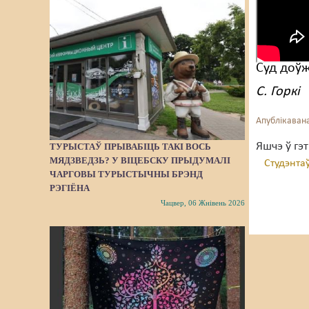
Суд доўж
С. Горкі
Апублікавана
Яшчэ ў гэ
ТУРЫСТАЎ ПРЫВАБІЦЬ ТАКІ ВОСЬ
МЯДЗВЕДЗЬ? У ВІЦЕБСКУ ПРЫДУМАЛІ
Студэнтаў
ЧАРГОВЫ ТУРЫСТЫЧНЫ БРЭНД
РЭГІЁНА
Чацвер, 06 Жнівень 2026