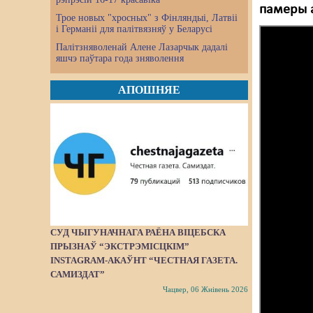
памеры
Трое новых "хросных" з Фінляндыі, Латвіі
і Германіі для палітвязняў у Беларусі
Палітзняволенай Алене Лазарчык дадалі
яшчэ паўтара года зняволення
АПОШНЯЕ
СУД ЧЫГУНАЧНАГА РАЁНА ВІЦЕБСКА
ПРЫЗНАЎ “ЭКСТРЭМІСЦКІМ”
INSTAGRAM-АКАЎНТ “ЧЕСТНАЯ ГАЗЕТА.
САМИЗДАТ”
Чацвер, 06 Жнівень 2026