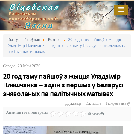
Віцебская
Рэгіянальны
праваабарончы сайт
Вясна
Галоўная
Выданьні
Адміністрацыйны перасьлед
Вы тут:
Галоўная
Рознае
20 год таму пайшоў з жыцця
Уладзімір Плешчанка – адзін з першых у Беларусі зняволеных па
Відэа
Акцыі
палітычных матывах
Кантакт
Безбар'ернае асяродзьдзе
Серада, 20 Май 2026
Пра нас
Выбары
20 год таму пайшоў з жыцця Уладзімір
Плешчанка – адзін з першых у Беларусі
RSS
Грамадзянскія ініцыятывы
зняволеных па палітычных матывах
Дзяржава
Друкаваць
Эл. пошта
Галерэя выяваў
Дыскрымінацыя
Ацаніць гэты матэрыял
(0 галасоў)
Затрыманьні