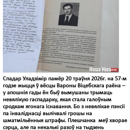
Карная псыхіятрыя
КПЧ ААН
Культурныя правы
ЛПП
Мігранты
Мірныя сходы
Палітвязьні
Спадар Уладзімір памёр 20 траўня 2026г. на 57-м
Праваабаронцы
годзе жыцця ў вёсцы Вароны Віцебскага раёна –
у апошнія гады ён быў вымушаны трымаць
Правы дзіцяці
невялікую гаспадарку, якая стала галоўным
Пэнітэнцыярная сыстэма
сродкам ягонага існавання. Бо з невялікае пэнсіі
па інваліднасці вылічвалі грошы на
Распальваньне варожасьці
шматмільённыя штрафы. Плешчанка меў хворае
сэрца, але па некалькі разоў на тыдзень
Рознае