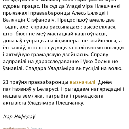
судовы працэс. На суд да Уладзіміра Плешчанкі
прыязжалі праваабаронцы Алесь Бяляцкі і
Валянцін Стэфановіч. Працэс ішоў амаль два
тыдні, але справа рассыпадася: высветлілася,
што бюст не меў мастацкай каштоўнасці,
доказаў супраць апазіцыянера не знайшлося, а
ён заявіў, што яго судзяць за палітычныя погляды
і актыўную грамадскую дзейнасць. Справу
адправілі на дарасследаванне і ўжо больш не
ўзнавілі. Спадара Уладзіміра выпусцілі на волю.
21 траўня праваабаронцы
вызначылі
Днём
палітвязняў у Беларусі. Прыгадаем напярэдадні і
нашага земляка, патрыёта і грамадскага
актывіста Уладзіміра Плешчанку.
Ігар Няфёдаў