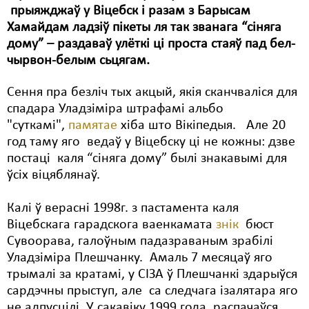
прыяжджаў у Віцебск і разам з Барысам
Свабода слова
Хамайдам ладзіў пікеты ля так званага “сіняга
дому” – раздаваў улёткі ці проста стаяў пад бел-
Свабода сумленьня
чырвон-белым сьцягам.
Суд
Сення пра безліч тых акцый, якія сканчваліся для
Сьмяротнае пакараньне
спадара Уладзіміра штрафамі альбо
"суткамі",
памятае
хіба што Вікіпедыя. Але 20
Экалёгія
год таму яго ведаў у Віцебску ці не кожны: дзве
постаці каля “сіняга дому” былі знакавымі для
Правы працоўных
ўсіх віцяблянаў.
Сацыяльныя правы
Калі ў верасні 1998г. з пастамента каля
Віцебскага гарадскога ваенкамата
знік
бюст
Сувоорава, галоўным падазраваным зрабілі
Уладзіміра Плешчанку. Амаль 7 месяцаў яго
трымалі за кратамі, у СІЗА ў Плешчанкі здарыўся
сардэчны прыступ, але са следчага ізалятара яго
не адпусцілі. У сакавіку 1999 года распачаўся