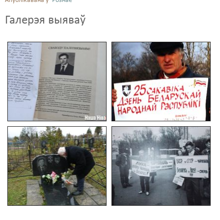
Апублікавана ў
Рознае
Галерэя выяваў