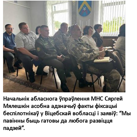
Карная псыхіятрыя
КПЧ ААН
Культурныя правы
ЛПП
Мігранты
Мірныя сходы
Палітвязьні
Праваабаронцы
Начальнік абласнога ўпраўлення МНС Сяргей
Правы дзіцяці
Мялешкін асобна адзначыў факты фіксацыі
Пэнітэнцыярная сыстэма
беспілотнікаў у Віцебскай вобласці і заявіў: “Мы
павінны быць гатовы да любога развіцця
Распальваньне варожасьці
падзей”.
Рознае