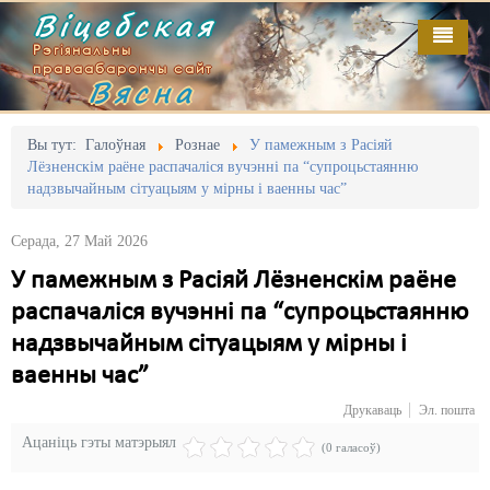
Віцебская
Рэгіянальны
праваабарончы сайт
Вясна
Галоўная
Выданьні
Адміністрацыйны перасьлед
Вы тут:
Галоўная
Рознае
У памежным з Расіяй
Лёзненскім раёне распачаліся вучэнні па “супроцьстаянню
Відэа
Акцыі
надзвычайным сітуацыям у мірны і ваенны час”
Кантакт
Безбар'ернае асяродзьдзе
Серада, 27 Май 2026
Пра нас
Выбары
У памежным з Расіяй Лёзненскім раёне
распачаліся вучэнні па “супроцьстаянню
RSS
Грамадзянскія ініцыятывы
надзвычайным сітуацыям у мірны і
Дзяржава
ваенны час”
Дыскрымінацыя
Друкаваць
Эл. пошта
Ацаніць гэты матэрыял
Затрыманьні
(0 галасоў)