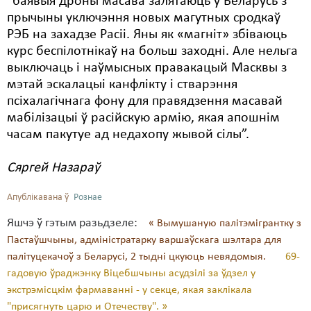
“баявыя дроны масава залятаюць у Беларусь з
прычыны уключэння новых магутных сродкаў
РЭБ на захадзе Расіі. Яны як «магніт» збіваюць
курс беспілотнікаў на больш заходні. Але нельга
выключаць і наўмысных правакацый Масквы з
мэтай эскалацыі канфлікту і стварэння
псіхалагічнага фону для правядзення масавай
мабілізацыі ў расійскую армію, якая апошнім
часам пакутуе ад недахопу жывой сілы”.
Сяргей Назараў
Апублікавана ў
Рознае
Яшчэ ў гэтым разьдзеле:
« Вымушаную палітэмігрантку з
Пастаўшчыны, адміністратарку варшаўскага шэлтара для
палітуцекачоў з Беларусі, 2 тыдні цкуюць невядомыя.
69-
гадовую ўраджэнку Віцебшчыны асудзілі за ўдзел у
экстрэмісцкім фармаванні - у секце, якая заклікала
"присягнуть царю и Отечеству". »