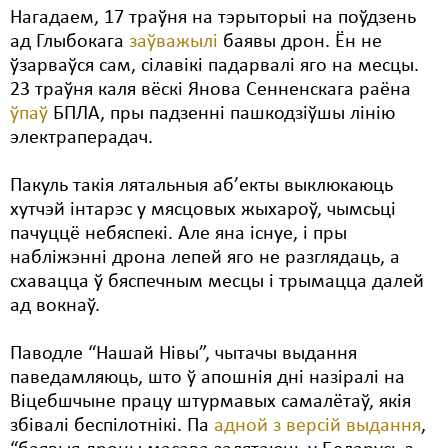
Нагадаем, 17 траўня на тэрыторыі на поўдзень
Свабода слова
ад Глыбокага
заўважылі
баявы дрон. Ён не
ўзарваўся сам, сілавікі падарвалі яго на месцы.
Свабода сумленьня
23 траўня каля вёскі Янова Сенненскага раёна
ўпаў
БПЛА, пры падзенні пашкодзіўшы лінію
Суд
электраперадач.
Сьмяротнае пакараньне
Пакуль такія лятальныя аб’екты выклюкаюць
Экалёгія
хутчэй інтарэс у мясцовых жыхароў, чымсьці
пачуццё небяспекі. Але яна існуе, і пры
Правы працоўных
набліжэнні дрона лепей яго не разглядаць, а
Сацыяльныя правы
схавацца ў бяспечным месцы і трымацца далей
ад вокнаў.
Паводле “Нашай Нівы”, чытачы выдання
паведамляюць, што ў апошнія дні назіралі на
Віцебшчыне працу штурмавых самалётаў, якія
збівалі беспілотнікі. Па
адной з версій выдання
,