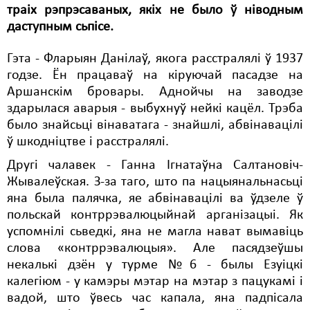
траіх рэпрэсаваных, якіх не было ў ніводным
Свабода слова
даступным сьпісе.
Свабода сумленьня
Гэта - Фларыян Данілаў, якога расстралялі ў 1937
годзе. Ён працаваў на кіруючай пасадзе на
Суд
Аршанскім бровары. Аднойчы на ​​заводзе
Сьмяротнае пакараньне
здарылася аварыя - выбухнуў нейкі кацёл. Трэба
было знайсьці вінаватага - знайшлі, абвінавацілі
Экалёгія
ў шкодніцтве і расстралялі.
Правы працоўных
Другі чалавек - Ганна Ігнатаўна Салтановіч-
Жывалеўская. З-за таго, што па нацыянальнасьці
Сацыяльныя правы
яна была палячка, яе абвінавацілі ва ўдзеле ў
польскай контррэвалюцыйнай арганізацыі. Як
успомнілі сьведкі, яна не магла нават вымавіць
слова «контррэвалюцыя». Але пасядзеўшы
некалькі дзён у турме №6 - былы Езуіцкі
калегіюм - у камэры мэтар на мэтар з пацукамі і
вадой, што ўвесь час капала, яна падпісала