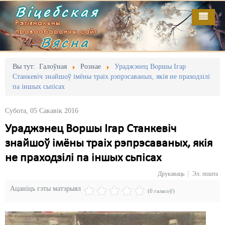
Віцебская
Рэгіянальны
праваабарончы сайт
Вясна
Галоўная
Выданьні
Адміністрацыйны перасьлед
Вы тут:
Галоўная
Рознае
Ураджэнец Воршы Ігар
Станкевіч знайшоў імёны траіх рэпрэсаваных, якія не праходзілі
Відэа
Акцыі
па іншых сьпісах
Кантакт
Безбар'ернае асяродзьдзе
Субота, 05 Сакавік 2016
Пра нас
Выбары
Ураджэнец Воршы Ігар Станкевіч
знайшоў імёны траіх рэпрэсаваных, якія
RSS
Грамадзянскія ініцыятывы
не праходзілі па іншых сьпісах
Дзяржава
Друкаваць
Эл. пошта
Дыскрымінацыя
Ацаніць гэты матэрыял
(0 галасоў)
Затрыманьні