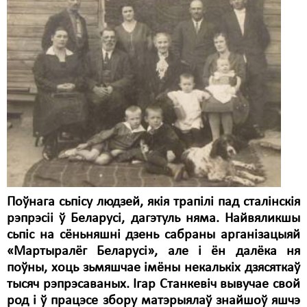
Карная псыхіятрыя
КПЧ ААН
Культурныя правы
ЛПП
Мігранты
Мірныя сходы
Палітвязьні
Праваабаронцы
Поўнага сьпісу людзей, якія трапілі пад сталінскія
рэпрэсіі ў Беларусі, дагэтуль няма. Найвяликшы
Правы дзіцяці
сьпіс на сёньняшні дзень сабраны арганізацыяй
Пэнітэнцыярная сыстэма
«Мартыралёг Беларусі», але і ён далёка ня
поўны, хоць зьмяшчае імёны некалькіх дзясяткаў
Распальваньне варожасьці
тысяч рэпрэсаваных. Ігар Станкевіч вывучае свой
род і ў працэсе збору матэрыялаў знайшоў яшчэ
Рознае