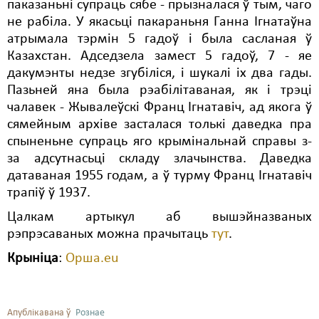
паказаньні супраць сябе - прызналася ў тым, чаго
не рабіла. У якасьці пакараньня Ганна Ігнатаўна
атрымала тэрмін 5 гадоў і была сасланая ў
Казахстан. Адседзела замест 5 гадоў, 7 - яе
дакумэнты недзе згубіліся, і шукалі іх два гады.
Пазьней яна была рэабілітаваная, як і трэці
чалавек - Жывалеўскі Франц Ігнатавіч, ад якога ў
сямейным архіве засталася толькі даведка пра
спыненьне супраць яго крымінальнай справы з-
за адсутнасьці складу злачынства. Даведка
датаваная 1955 годам, а ў турму Франц Ігнатавіч
трапіў ў 1937.
Цалкам артыкул аб вышэйназваных
рэпрэсаваных можна прачытаць
тут
.
Крыніца
:
Орша.eu
Апублікавана ў
Рознае