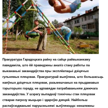
Карная псыхіятрыя
КПЧ ААН
Культурныя правы
ЛПП
Мігранты
Мірныя сходы
Палітвязьні
Пракуратура Гарадоцкага раёну на сайце райвыканкаму
паведаміла, што ёй праведзены аналіз стану работы па
Праваабаронцы
выкананьні заканадаўства пры эксплёатацыі дзіцячых
гульнявых пляцовак. Пракуратурай выяўлена, што большасьць
Правы дзіцяці
наяўных дзіцячых пляцовак, разьмешчаных на прыдамавых
Пэнітэнцыярная сыстэма
тэрыторыях гораду, не адпавядае патрабаваньням дзеючага
заканадаўства. У шэрагу выпадкаў тэхнічны стан пляцовак
Распальваньне варожасьці
стварае пагрозу жыцьцю і здароўю дзяцей. Найбольш
распаўсюджанымі парушэньнямі зьяўляюцца: неналежны
Рознае