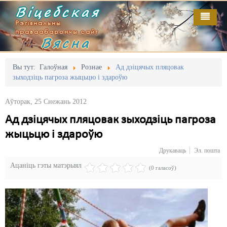
Віцебская
Рэгіянальны
праваабарончы сайт
Вясна
Галоўная
Выданьні
Адміністрацыйны перасьлед
Вы тут:
Галоўная
Рознае
Ад дзіцячых пляцовак
зыходзіць пагроза жыцьцю і здароўю
Відэа
Акцыі
Аўторак, 25 Снежань 2012
Кантакт
Безбар'ернае асяродзьдзе
Ад дзіцячых пляцовак зыходзіць пагроза
Пра нас
Выбары
жыцьцю і здароўю
RSS
Грамадзянскія ініцыятывы
Друкаваць
Эл. пошта
Ацаніць гэты матэрыял
Дзяржава
(0 галасоў)
Дыскрымінацыя
Затрыманьні