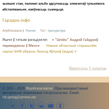
зьнешні стан, паломкі альбо адсутнасьць элемэнтаў гульнявога
Свабода слова
абсталяваньня, наяўнасьць сьмецьця.
Свабода сумленьня
Гарадок.інфо
Суд
Апублікавана ў
Рознае
Тэгі:
пракуратура
Сьмяротнае пакараньне
Яшчэ ў гэтым разьдзеле:
« “Шпіён” Андрэй Гайдукоў
пераведзены ў Менск
Новым абласным старшынём
Экалёгія
партыі БНФ абраны Леанід Аўтухоў (відэа) »
Правы працоўных
Сацыяльныя правы
Вярнуцца ў пачатак
© 2011 - 2026
Віцебская вясна
. Пры выкарыстаньні
матэрыялаў абавязковая гіпэрспасылка. Email:
vit.spring@proton.me