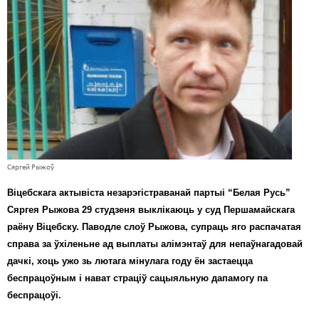
Карная псыхіятрыя
КПЧ ААН
Культурныя правы
ЛПП
Мігранты
Мірныя сходы
Сяргей Рыжоў
Палітвязьні
Віцебскага актывіста незарэгістраванай партыі “Белая Русь”
Праваабаронцы
Сяргея Рыжова 29 студзеня выклікаюць у суд Першамайскага
раёну Віцебску. Паводле слоў Рыжова, супраць яго распачатая
Правы дзіцяці
справа за ўхіленьне ад выплаты алімэнтаў для непаўнагадовай
Пэнітэнцыярная сыстэма
дачкі, хоць ужо зь лютага мінулага году ён застаецца
беспрацоўным і нават страціў сацыяльную дапамогу па
Распальваньне варожасьці
беспрацоўі.
Рознае