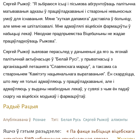
Сяргей Рыжоў: “Я зьбіраюся ісьці і пісьмова абгрунтоўваць палітычна
Свабода слова
матываваныя адказы ў працаўладкаваньні і стварэньні невыносных
умоў для існаваньня. Мяне “хуткая дапамога” даставіла ў больніцу,
Свабода сумленьня
але мяне не шпіталізавалі. Мне адмаўлялі віцебскія фармацэўты ў
набыцьці лекаў. Ніводнае прадпрыемства Віцебшчыны не жадае
Суд
працаўладкоўваць Рыжова”.
Сьмяротнае пакараньне
Сяргей Рыжоў зьвязвае перасьлед у дачыненьні да яго зь ягонай
палітычнай актыўнасьцю ў “Белай Русі”, у прыватнасьці з
Экалёгія
арганізацыяй леташняга “Славянскага маршу”, а таксама са
Правы працоўных
стварэньнем “Камітэту нацыянальнага выратаваньня”. Ён скардзіцца,
што яму ня толькі адмаўляюць у працаўладкаваньні, але і
Сацыяльныя правы
адмаўляюць у выдачы неабходных лекаў, у сувязі з чым ён падаў
скаргу на віцебскіх мэдыкаў і фармацэўтаў.
Радыё Рацыя
Апублікавана ў
Рознае
Тэгі:
Белая Русь
Сяргей Рыжоў
алімэнты
Яшчэ ў гэтым разьдзеле:
« Па факце зьбіцьця віцебскага