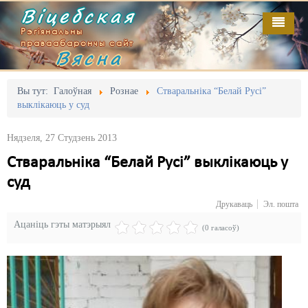
Віцебская
Рэгіянальны
праваабарончы сайт
Вясна
Галоўная
Выданьні
Адміністрацыйны перасьлед
Вы тут:
Галоўная
Рознае
Стваральніка “Белай Русі”
выклікаюць у суд
Відэа
Акцыі
Нядзеля, 27 Студзень 2013
Кантакт
Безбар'ернае асяродзьдзе
Стваральніка “Белай Русі” выклікаюць у
Пра нас
Выбары
суд
RSS
Грамадзянскія ініцыятывы
Друкаваць
Эл. пошта
Ацаніць гэты матэрыял
Дзяржава
(0 галасоў)
Дыскрымінацыя
Затрыманьні