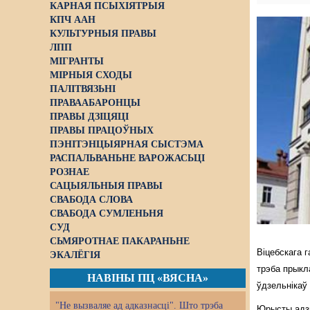
КАРНАЯ ПСЫХІЯТРЫЯ
КПЧ ААН
КУЛЬТУРНЫЯ ПРАВЫ
ЛПП
МІГРАНТЫ
МІРНЫЯ СХОДЫ
ПАЛІТВЯЗЬНІ
ПРАВААБАРОНЦЫ
ПРАВЫ ДЗІЦЯЦІ
ПРАВЫ ПРАЦОЎНЫХ
ПЭНІТЭНЦЫЯРНАЯ СЫСТЭМА
РАСПАЛЬВАНЬНЕ ВАРОЖАСЬЦІ
РОЗНАЕ
САЦЫЯЛЬНЫЯ ПРАВЫ
СВАБОДА СЛОВА
СВАБОДА СУМЛЕНЬНЯ
СУД
СЬМЯРОТНАЕ ПАКАРАНЬНЕ
Віцебскага 
ЭКАЛЁГІЯ
трэба прыкл
НАВІНЫ ПЦ «ВЯСНА»
ўдзельнікаў
"Не вызваляе ад адказнасці". Што трэба
Юрысты адзн