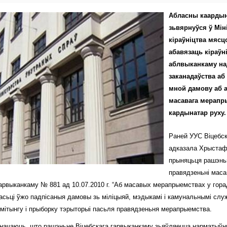
Абласны каардын
зьвярнуўся ў Мін
кіраўніцтва мясц
абавязаць кіраўн
аблвыканкаму на
заканадаўства аб
мной дамову аб а
масавага мерапры
кардынатар руху.
Раней УУС Віцебск
адказала Хрыстаф
прыняцьця рашэньн
правядзеньні маса
гарвыканкаму № 881 ад 10.07.2010 г. “Аб масавых мерапрыемствах у горад
асьці ўжо падпісаныя дамовы зь міліцыяй, мэдыкамі і камунальнымі слу
 мітынгу і прыборку тэрыторыі пасьля правядзеньня мерапрыемства.
ачаюць, што рашэньне Віцебскага гарвыканкаму зьяўляецца нарматыўн