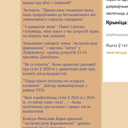
ведаць пра яўку з павіннай?
дзяржаўнымі
Эксперты: "Прымусовае лекаванне можа
заключыць д
быць прыраўнавана да бесчалавечнага або
зневажаючага годнасць пакарання"
Крыніца
"З адвакатам лепш": Павел Сапелка
тлумачыць, чаму нават у час рэпрэсій права
Апублікавана
на абарону мае значэнне
Затрыманні святароў, новае "экстрэмісцкае
Яшчэ ў гэ
фармаванне" і чарговы "хапун" у
Дзяржынску: хроніка рэпрэсій 23-24
змагаецца 
красавіка Дапоўнена
"Не іх кліенты". Былы арыштант распавёў
пра суткі ў 2020-м у арыштным доме пры
калоніі для рэцыдывістаў
"Улады ніколі публічна не асуджалі
катаванні". Даклад праваабаронцаў у
рамках УПА
"Калі параўноўваць суткі ў 2022-м і 2024-
м, то цяпер горш стала", — былы
палітвязень пра калонію і арышт пасля
вызвалення
Ксяндза Вячаслава Барка прызналі
"экстрэмісцкім фармаваннем": хроніка
рэпрэсій 16-17 красавіка