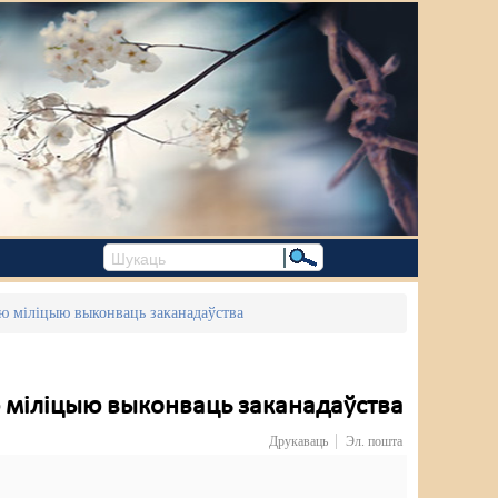
ую міліцыю выконваць заканадаўства
ю міліцыю выконваць заканадаўства
Друкаваць
Эл. пошта