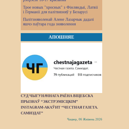
Трое новых "хросных" з Фінляндыі, Латвіі
і Германіі для палітвязняў у Беларусі
Палітзняволенай Алене Лазарчык дадалі
яшчэ паўтара года зняволення
АПОШНЯЕ
СУД ЧЫГУНАЧНАГА РАЁНА ВІЦЕБСКА
ПРЫЗНАЎ “ЭКСТРЭМІСЦКІМ”
INSTAGRAM-АКАЎНТ “ЧЕСТНАЯ ГАЗЕТА.
САМИЗДАТ”
Чацвер, 06 Жнівень 2026