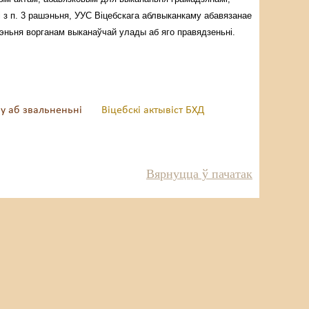
і з п. 3 рашэньня, УУС Віцебскага аблвыканкаму абавязанае
эньня ворганам выканаўчай улады аб яго правядзеньні.
ву аб звальненьні
Віцебскі актывіст БХД
Вярнуцца ў пачатак