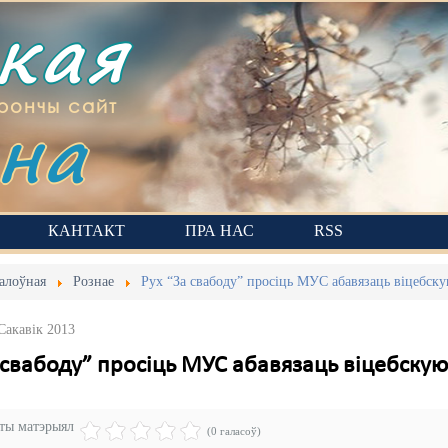
ская
на
рончы сайт
КАНТАКТ
ПРА НАС
RSS
алоўная
Рознае
Рух “За свабоду” просіць МУС абавязаць віцебск
Сакавік 2013
а свабоду” просіць МУС абавязаць віцебску
эты матэрыял
(0 галасоў)