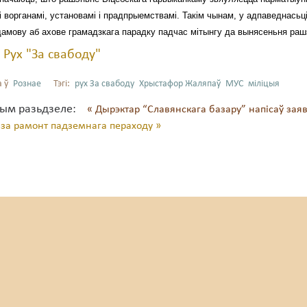
 ворганамі, установамі і прадпрыемствамі. Такім чынам, у адпаведнасьц
амову аб ахове грамадзкага парадку падчас мітынгу да вынясеньня раш
:
Рух "За свабоду"
 ў
Рознае
Тэгі:
рух За свабоду
Хрыстафор Жаляпаў
МУС
міліцыя
тым разьдзеле:
« Дырэктар “Славянскага базару” напісаў зая
за рамонт падземнага пераходу »