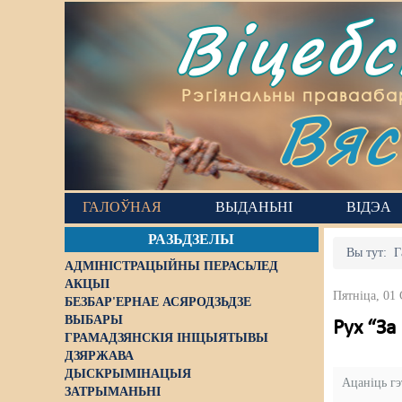
Віцеб
Вяс
Рэгіянальны правааба
ГАЛОЎНАЯ
ВЫДАНЬНІ
ВІДЭА
РАЗЬДЗЕЛЫ
Вы тут:
Г
АДМІНІСТРАЦЫЙНЫ ПЕРАСЬЛЕД
АКЦЫІ
Пятніца, 01 
БЕЗБАР'ЕРНАЕ АСЯРОДЗЬДЗЕ
ВЫБАРЫ
Рух “З
ГРАМАДЗЯНСКІЯ ІНІЦЫЯТЫВЫ
ДЗЯРЖАВА
ДЫСКРЫМІНАЦЫЯ
Ацаніць г
ЗАТРЫМАНЬНІ