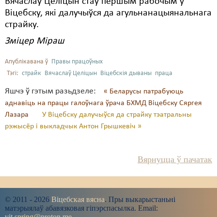
Вячаслаў Целіцын стаў першым рабочым у
Віцебску, які далучыўся да агульнанацыянальнага
страйку.
Зміцер Міраш
Апублікавана ў
Правы працоўных
Тэгі:
страйк
Вячаслаў Целіцын
Віцебскія дываны
праца
Яшчэ ў гэтым разьдзеле:
« Беларусы патрабуюць
аднавіць на працы галоўнага ўрача БХМД Віцебску Сяргея
Лазара
У Віцебску далучыўся да страйку тэатральны
рэжысёр і выкладчык Антон Грышкевіч »
Вярнуцца ў пачатак
© 2011 - 2026
Віцебская вясна
. Пры выкарыстаньні
матэрыялаў абавязковая гіпэрспасылка. Email:
vit.spring@proton.me