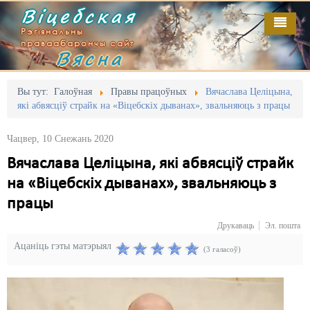
Віцебская
Рэгіянальны
праваабарончы сайт
Вясна
Галоўная
Выданьні
Адміністрацыйны перасьлед
Вы тут:
Галоўная
Правы працоўных
Вячаслава Целіцына,
які абвясціў страйк на «Віцебскіх дыванах», звальняюць з працы
Відэа
Акцыі
Чацвер, 10 Снежань 2020
Кантакт
Безбар'ернае асяродзьдзе
Вячаслава Целіцына, які абвясціў страйк
Пра нас
Выбары
на «Віцебскіх дыванах», звальняюць з
RSS
Грамадзянскія ініцыятывы
працы
Друкаваць
Эл. пошта
Дзяржава
Ацаніць гэты матэрыял
(3 галасоў)
Дыскрымінацыя
Затрыманьні