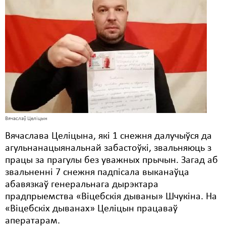
Карная псыхіятрыя
КПЧ ААН
Культурныя правы
ЛПП
Мігранты
Мірныя сходы
Вячаслаў Целіцын
Палітвязьні
Вячаслава Целіцына, які 1 снежня далучыўся да
Праваабаронцы
агульнанацыянальнай забастоўкі, звальняюць з
працы за прагулы без уважных прычын. Загад аб
Правы дзіцяці
звальненні 7 снежня падпісала выканаўца
Пэнітэнцыярная сыстэма
абавязкаў генеральнага дырэктара
прадпрыемства «Віцебскія дываны» Шчукіна. На
Распальваньне варожасьці
«Віцебскіх дыванах» Целіцын працаваў
аператарам.
Рознае