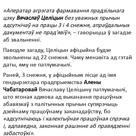
«Аператар агрэгата фармавання прадзільнага
Свабода слова
цэху
Вячаслаў Целіцын
без уважных прычын
Свабода сумленьня
адсутнічаў на працы 3 і 4 снежня, апраўдальных
дакументаў не прад'явіў»
, – гаворыцца ў загадзе
Суд
аб звальненні.
Сьмяротнае пакараньне
Паводле загаду, Целіцын афіцыйна будзе
звольнены ад 22 снежня. Чаму менавіта ад гэтай
Экалёгія
даты, яму не патлумачылі.
Правы працоўных
Раней, 3 снежня, у афіцыйным лісце ад імя
гендырэктара прадпрыемства
Алены
Сацыяльныя правы
Чабатаровай
Вячаславу Целіцыну патлумачылі,
што ягоная адмова ад выканання працоўных
абавязкаў з палітычных прычын супярэчыць
дзейнаму працоўнаму заканадаўству, бо
«адсутнічаюць і калектыўная працоўная спрэчка
і, адпаведна, законнае рашэнне аб правядзенні
забастоўкі»
.