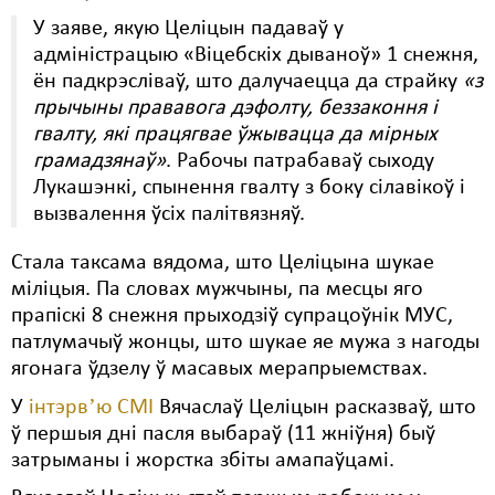
У заяве, якую Целіцын падаваў у
адміністрацыю «Віцебскіх дываноў» 1 снежня,
ён падкрэсліваў, што далучаецца да страйку
«з
прычыны прававога дэфолту, беззаконня і
гвалту, які працягвае ўжывацца да мірных
грамадзянаў»
. Рабочы патрабаваў сыходу
Лукашэнкі, спынення гвалту з боку сілавікоў і
вызвалення ўсіх палітвязняў.
Стала таксама вядома, што Целіцына шукае
міліцыя. Па словах мужчыны, па месцы яго
прапіскі 8 снежня прыходзіў супрацоўнік МУС,
патлумачыў жонцы, што шукае яе мужа з нагоды
ягонага ўдзелу ў масавых мерапрыемствах.
У
інтэрвʼю СМІ
Вячаслаў Целіцын расказваў, што
ў першыя дні пасля выбараў (11 жніўня) быў
затрыманы і жорстка збіты амапаўцамі.