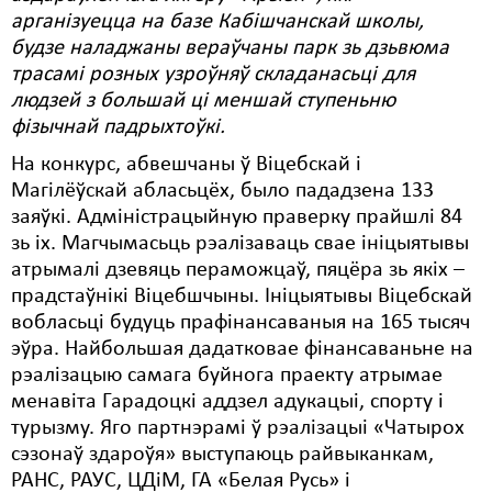
арганізуецца на базе Кабішчанскай школы,
будзе наладжаны вераўчаны парк зь дзьвюма
трасамі розных узроўняў складанасьці для
людзей з большай ці меншай ступеньню
фізычнай падрыхтоўкі.
На конкурс, абвешчаны ў Віцебскай і
Магілёўскай абласьцёх, было пададзена 133
заяўкі. Адміністрацыйную праверку прайшлі 84
зь іх. Магчымасьць рэалізаваць свае ініцыятывы
атрымалі дзевяць пераможцаў, пяцёра зь якіх –
прадстаўнікі Віцебшчыны. Ініцыятывы Віцебскай
вобласьці будуць прафінансаваныя на 165 тысяч
эўра. Найбольшая дадатковае фінансаваньне на
рэалізацыю самага буйнога праекту атрымае
менавіта Гарадоцкі аддзел адукацыі, спорту і
турызму. Яго партнэрамі ў рэалізацыі «Чатырох
сэзонаў здароўя» выступаюць райвыканкам,
РАНС, РАУС, ЦДіМ, ГА «Белая Русь» і