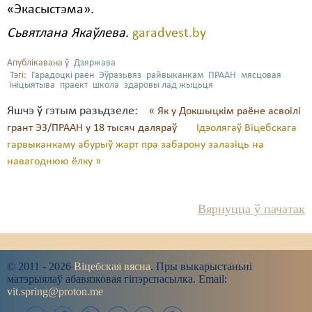
«Экасыстэма».
Сьвятлана Якаўлева
.
garadvest.by
Апублікавана ў
Дзяржава
Тэгі:
Гарадоцкі раён
Эўразьвяз
райвыканкам
ПРААН
мясцовая
ініцыятыва
праект
школа
здаровы лад жыцьця
Яшчэ ў гэтым разьдзеле:
« Як у Докшыцкім раёне асвоілі
грант ЭЗ/ПРААН у 18 тысяч даляраў
Ідэолягаў Віцебскага
гарвыканкаму абурыў жарт пра забарону залазіць на
навагоднюю ёлку »
Вярнуцца ў пачатак
© 2011 - 2026
Віцебская вясна
. Пры выкарыстаньні
матэрыялаў абавязковая гіпэрспасылка. Email:
vit.spring@proton.me