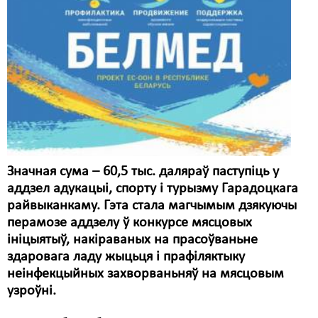
Карная псыхіятрыя
КПЧ ААН
Культурныя правы
ЛПП
Мігранты
Мірныя сходы
Значная сума – 60,5 тыс. даляраў паступіць у
Палітвязьні
аддзел адукацыі, спорту і турызму Гарадоцкага
Праваабаронцы
райвыканкаму. Гэта стала магчымым дзякуючы
перамозе аддзелу ў конкурсе мясцовых
Правы дзіцяці
ініцыятыў, накіраваных на прасоўваньне
здаровага ладу жыцьця і прафіляктыку
Пэнітэнцыярная сыстэма
неінфекцыйных захворваньняў на мясцовым
Распальваньне варожасьці
узроўні.
Рознае