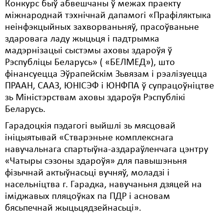
Конкурс быў абвешчаны ў межах праекту
міжнароднай тэхнічнай дапамогі «Прафіляктыка
Свабода слова
неінфэкцыйных захворваньняў, прасоўваньне
Свабода сумленьня
здаровага ладу жыцьця і падтрымка
мадэрнізацыі сыстэмы аховы здароўя ў
Суд
Рэспубліцы Беларусь» ( «БЕЛМЕД»), што
фінансуецца Эўрапейскім Зьвязам і рэалізуецца
Сьмяротнае пакараньне
ПРААН, СААЗ, ЮНІСЭФ і ЮНФПА ў супрацоўніцтве
Экалёгія
зь Міністэрствам аховы здароўя Рэспублікі
Беларусь.
Правы працоўных
Гарадоцкія пэдагогі выйшлі зь мясцовай
Сацыяльныя правы
ініцыятывай «Стварэньне комплекснага
навучальнага спартыўна-аздараўленчага цэнтру
«Чатыры сэзоны здароўя» для павышэньня
фізычнай актыўнасьці вучняў, моладзі і
насельніцтва г. Гарадка, навучаньня дзяцей на
іміджавых пляцоўках па ПДР і асновам
бясьпечнай жыцьцядзейнасьці».