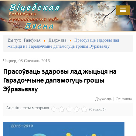
Віцебская
Рэгіянальны
праваабарончы сайт
Вясна
Галоўная
Выданьні
Адміністрацыйны перасьлед
Вы тут:
Галоўная
Дзяржава
Прасоўваць здаровы лад
жыцьця на Гарадоччыне дапамогуць грошы Эўразьвязу
Відэа
Акцыі
Чацвер, 08 Снежань 2016
Кантакт
Безбар'ернае асяродзьдзе
Прасоўваць здаровы лад жыцьця на
Пра нас
Выбары
Гарадоччыне дапамогуць грошы
RSS
Грамадзянскія ініцыятывы
Эўразьвязу
Друкаваць
Эл. пошта
Дзяржава
Ацаніць гэты матэрыял
(0 галасоў)
Дыскрымінацыя
Затрыманьні