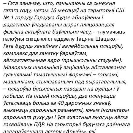
– Гэта азначае, што, пачынаючы са сьнежня
гэтага году, цягам 16 месяцаў на тэрыторыі СШ
№ 1 гораду Гарадка будзе абноўлены і
дадаткова ўладкаваны шэраг пляцовак для
фізычна актыўнага баўленьня часу,
– тлумачыць
галоўны спэцыяліст аддзелу Тацяна Шацько. –
Гэта будуць хакейная і валейбольная пляцоўкі,
комплекс для занятку ўаркаўтам,
лёгкаатлетычнае ядро (прышкольны стадыён).
Малодшых школьнікаў зацікавіць абсталяваная
гульнявымі тэматычнымі формамі – горкамі,
машынкамі, стылізаванымі пад выратавальныя,
– пляцоўка бясьпечных паводзін на вуліцы і ў
побыце. На іншай пляцоўцы, дзе плянуецца
ўсталяваць больш за 40 дарожных знакаў,
выканаць дарожныя разьметкі, юныя інспэктары
дарожнага руху ды і ўсе ахвотныя змогуць лёгка
засвойваць ПДР. На тэрыторыі будучага раённага
аздараўленчага лягеру «Арыён», які