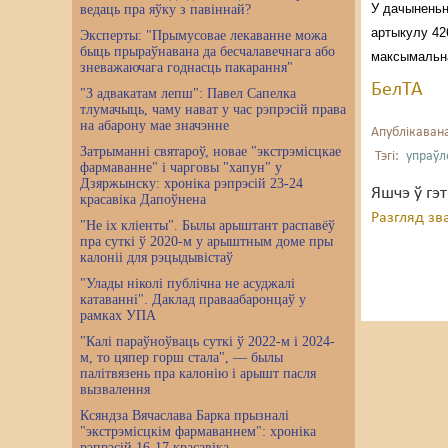
У дачыненьн
ведаць пра яўку з павіннай?
артыкулу 42
Эксперты: "Прымусовае лекаванне можа
быць прыраўнавана да бесчалавечнага або
максымальна
зневажаючага годнасць пакарання"
БелТА
"З адвакатам лепш": Павел Сапелка
тлумачыць, чаму нават у час рэпрэсій права
на абарону мае значэнне
Апублікавана
Затрыманні святароў, новае "экстрэмісцкае
Тэгі:
упраўл
фармаванне" і чарговы "хапун" у
Дзяржынску: хроніка рэпрэсій 23-24
Яшчэ ў гэ
красавіка Дапоўнена
Разгляд зв
"Не іх кліенты". Былы арыштант распавёў
пра суткі ў 2020-м у арыштным доме пры
калоніі для рэцыдывістаў
"Улады ніколі публічна не асуджалі
катаванні". Даклад праваабаронцаў у
рамках УПА
"Калі параўноўваць суткі ў 2022-м і 2024-
м, то цяпер горш стала", — былы
палітвязень пра калонію і арышт пасля
вызвалення
Ксяндза Вячаслава Барка прызналі
"экстрэмісцкім фармаваннем": хроніка
рэпрэсій 16-17 красавіка