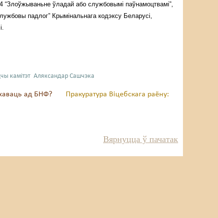
4 “Злоўжываньне ўладай або службовымі паўнамоцтвамі”,
лужбовы падлог” Крымінальнага кодэксу Беларусі,
і.
чы камітэт
Аляксандар Сашчэка
 хаваць ад БНФ?
Пракуратура Віцебскага раёну:
Вярнуцца ў пачатак