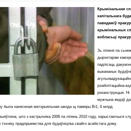
Крымінальная сп
капітальнага буд
паведаміў пракур
крымінальных спр
вобласьці праку
Зь ліпеня па сьне
дырэктарам камэр
падпісаць дакумэн
выкананых будаўні
агульнаадукацыйна
рэабілітацыйна-аз
рэканструкцыя. Ні
мужчына ведаў дак
у была нанесеная матэрыяльная шкода щ памеры Br1, 6 млрд.
 выяўлена, што з кастрычніка 2008 па ліпень 2010 году, карыстаючыся
і тэхніку прадпрыемства для будаўніцтва свайго асабістага дому.