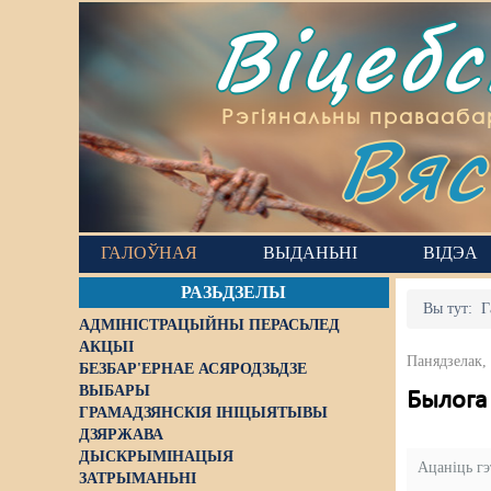
Віцеб
Вяс
Рэгіянальны правааба
ГАЛОЎНАЯ
ВЫДАНЬНІ
ВІДЭА
РАЗЬДЗЕЛЫ
Вы тут:
Г
АДМІНІСТРАЦЫЙНЫ ПЕРАСЬЛЕД
АКЦЫІ
Панядзелак,
БЕЗБАР'ЕРНАЕ АСЯРОДЗЬДЗЕ
ВЫБАРЫ
Былога
ГРАМАДЗЯНСКІЯ ІНІЦЫЯТЫВЫ
ДЗЯРЖАВА
ДЫСКРЫМІНАЦЫЯ
Ацаніць г
ЗАТРЫМАНЬНІ