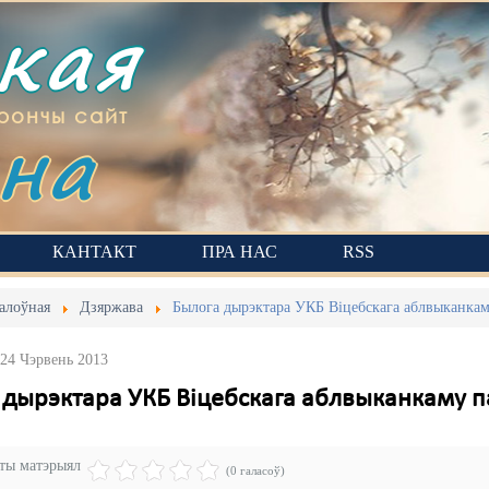
ская
на
рончы сайт
КАНТАКТ
ПРА НАС
RSS
алоўная
Дзяржава
Былога дырэктара УКБ Віцебскага аблвыканкам
 24 Чэрвень 2013
 дырэктара УКБ Віцебскага аблвыканкаму п
эты матэрыял
(0 галасоў)