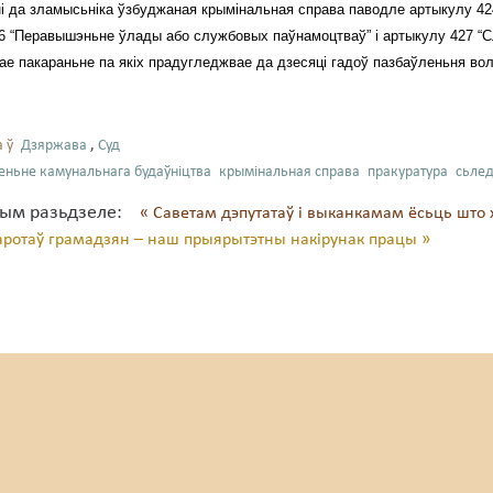
і да зламысьніка ўзбуджаная крымінальная справа паводле артыкулу 42
6 “Перавышэньне ўлады або службовых паўнамоцтваў” і артыкулу 427 “С
е пакараньне па якіх прадугледжвае да дзесяці гадоў пазбаўленьня вол
 ў
Дзяржава
,
Суд
еньне камунальнага будаўніцтва
крымінальная справа
пракуратура
сьлед
тым разьдзеле:
« Саветам дэпутатаў і выканкамам ёсьць што
аротаў грамадзян – наш прыярытэтны накірунак працы »