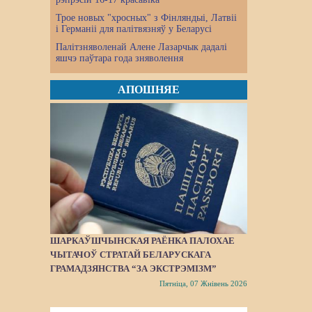
Трое новых "хросных" з Фінляндыі, Латвіі
і Германіі для палітвязняў у Беларусі
Палітзняволенай Алене Лазарчык дадалі
яшчэ паўтара года зняволення
АПОШНЯЕ
ШАРКАЎШЧЫНСКАЯ РАЁНКА ПАЛОХАЕ
ЧЫТАЧОЎ СТРАТАЙ БЕЛАРУСКАГА
ГРАМАДЗЯНСТВА “ЗА ЭКСТРЭМІЗМ”
Пятніца, 07 Жнівень 2026