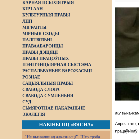
КАРНАЯ ПСЫХІЯТРЫЯ
КПЧ ААН
КУЛЬТУРНЫЯ ПРАВЫ
ЛПП
МІГРАНТЫ
МІРНЫЯ СХОДЫ
ПАЛІТВЯЗЬНІ
ПРАВААБАРОНЦЫ
ПРАВЫ ДЗІЦЯЦІ
ПРАВЫ ПРАЦОЎНЫХ
ПЭНІТЭНЦЫЯРНАЯ СЫСТЭМА
РАСПАЛЬВАНЬНЕ ВАРОЖАСЬЦІ
РОЗНАЕ
САЦЫЯЛЬНЫЯ ПРАВЫ
СВАБОДА СЛОВА
СВАБОДА СУМЛЕНЬНЯ
СУД
СЬМЯРОТНАЕ ПАКАРАНЬНЕ
аблвыканкам
ЭКАЛЁГІЯ
Апроч таго,
НАВІНЫ ПЦ «ВЯСНА»
працаўнікаў 
"Не вызваляе ад адказнасці". Што трэба