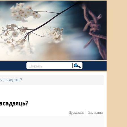
у пасадзяць?
асадзяць?
Друкаваць
Эл. пошта