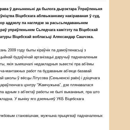
рава ў дачыненьні да былога дырэктара Ўпраўленьня
аўніцтва Віцебскага аблвыканкаму накіраваная ў суд,
ор аддзелу па наглядзе за расьсьледаваньнем
аў упраўленьнем Сьледчага камітэту па Віцебскай
ратуры Віцебскай вобласьці Аляксандар Сашчэка.
жань 2009 году былы кіраўнік па дамоўленасьці з
цыйнай будаўнічай арганізацыі даручыў падначаленым
ты, якія зьмяшчалі недакладныя зьвесткі пра аб’ёмы
ча-мантажных работ па будаваным аб’екце базавай
й школы ў вёсцы Літусова (Сеньненскі раён) і дзіцячага
дараўленчага цэнтру “Жамчужына”, дзе плянавалася
 па адным з аб’ектаў работы не былі выкананыя, пра што
ладна. У выніку яго дзеяньняў УКБ Віцебскага
 службовым становішчам, мужчына прыцягваў падначаленых