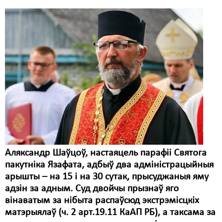
Аляксандр Шаўцоў, настаяцель парафіі Святога
пакутніка Язафата, адбыў два адміністрацыйныя
арышты – на 15 і на 30 сутак, прысуджаныя яму
адзін за адным. Суд двойчы прызнаў яго
вінаватым за нібыта распаўсюд экстрэмісцкіх
матэрыялаў (ч. 2 арт.19.11 КаАП РБ), а таксама за