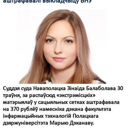
аштрафавалі выкладчыцу ВНУ
Свабода слова
Свабода сумленьня
Суд
Сьмяротнае пакараньне
Экалёгія
Правы працоўных
Сацыяльныя правы
Суддзя суда Наваполацка Зінаіда Балаболава 30
траўня, за распаўсюд «экстрэмісцкіх»
матэрыялаў у сацыяльных сетках аштрафавала
на 370 рублёў намесніка дэкана факультэта
інфармацыйных тэхналогій Полацкага
дзяржуніверсітэта Марыю Дэканаву.