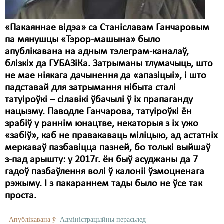
«Пакаяннае відэа» са Станіславам Ганчаровым
па мянушцы «Тэрор-машына» было
апублікавана на адным тэлеграм-каналаў,
блізкіх да ГУБАЗіКа. Затрыманы тлумачыць, што
не мае ніякага дачынення да «апазіцыі», і што
падставай для затрымання нібыта сталі
татуіроўкі – сілавікі ўбачылі ў іх прапаганду
нацызму. Паводле Ганчарова, татуіроўкі ён
зрабіў у раннім юнацтве, некаторыя з іх ужо
«забіў», каб не правакаваць міліцыю, ад астатніх
меркаваў пазбавіцца пазней, бо толькі выйшаў
з-пад арышту: у 2017г. ён быў асуджаны да 7
гадоў пазбаўлення волі ў калоніі ўзмоцненага
рэжыму. І з пакараннем тады было не ўсе так
проста.
Апублікавана ў
Адміністрацыйны перасьлед