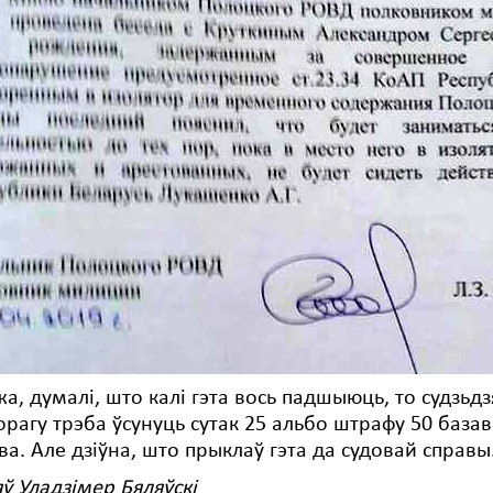
а, думалі, што калі гэта вось падшыюць, то судзьдз
орагу трэба ўсунуць сутак 25 альбо штрафу 50 базав
ва. Але дзіўна, што прыклаў гэта да судовай справы
ў Уладзімер Бяляўскі