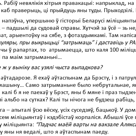
. Рабіў невялікія хітрыя правакацыі: напрыклад, н
 каб праверыць, ці прыйдуць яны туды. Прыходзілі. І
 напэўна, упершыню ў гісторыі Беларусі міліцыянты 
 – падшылі да судовай справы. Хутчэй за ўсё – зь не
ат, арыентоўку на сябе, з фотаздымкамі. Там напіс
куляры, пры выкрыцьці
“затрымаць
” і даставіць у Р
чы ў рапартах, то атрымаецца, што каля 100 міліцы
і па маім затрыманьні…
е ж у выніку вас узялі чыста выпадкова?
а аўтадарозе. Я ехаў аўтаспынам да Брэсту, і з пат
 машыну… Само затрыманьне было небрутальнае, ян
 калі б я не паехаў у Брэст, яны б мяне і праз тыдзен
і альбо на сутках? Калі ты нічога не будзеш рабіць,
ага – апыталі ўсю вёску, усіх суседзяў, бацькоў. У до
сем міліцыянтаў і кэдэбістаў корпаліся. Абышлі ўсе
у міліцыянта:
“Падчас маёй варты на вакзале Алякс
у яны ня ведалі, што я аўтаспынам паеду.