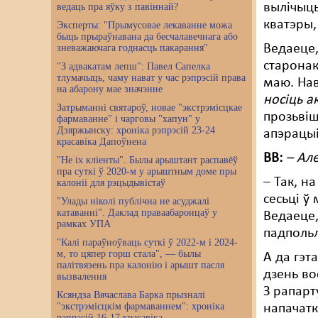
вылічыць
ведаць пра яўку з павіннай?
кватэры,
Эксперты: "Прымусовае лекаванне можа
быць прыраўнавана да бесчалавечнага або
Ведаеце,
зневажаючага годнасць пакарання"
старонак
"З адвакатам лепш": Павел Сапелка
тлумачыць, чаму нават у час рэпрэсій права
маю. Нав
на абарону мае значэнне
носіць а
Затрыманні святароў, новае "экстрэмісцкае
прозьвіш
фармаванне" і чарговы "хапун" у
Дзяржынску: хроніка рэпрэсій 23-24
апэрацы
красавіка Дапоўнена
ВВ:
– Ал
"Не іх кліенты". Былы арыштант распавёў
пра суткі ў 2020-м у арыштным доме пры
– Так, н
калоніі для рэцыдывістаў
сесьці ў
"Улады ніколі публічна не асуджалі
катаванні". Даклад праваабаронцаў у
Ведаеце,
рамках УПА
падпольл
"Калі параўноўваць суткі ў 2022-м і 2024-
м, то цяпер горш стала", — былы
А да гэт
палітвязень пра калонію і арышт пасля
дзень во
вызвалення
З рапарт
Ксяндза Вячаслава Барка прызналі
"экстрэмісцкім фармаваннем": хроніка
напачатк
рэпрэсій 16-17 красавіка