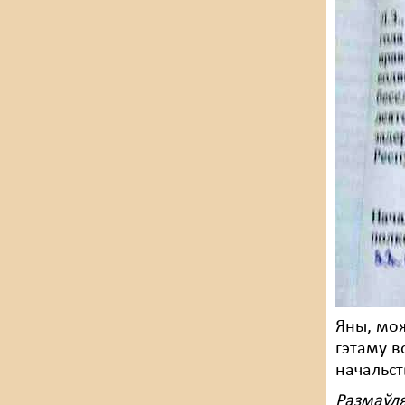
Яны, мож
гэтаму в
начальст
Размаўля