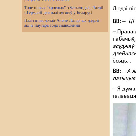
Трое новых "хросных" з Фінляндыі, Латвіі
Людзі пі
і Германіі для палітвязняў у Беларусі
Палітзняволенай Алене Лазарчык дадалі
ВВ: –
Ці
яшчэ паўтара года зняволення
– Правак
пабачыў,
асуджаў 
дзейнас
ёсьць…
ВВ: –
А я
пазыцыя 
– Я дума
галаваця