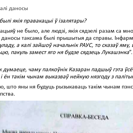
салі даносы
 былі якія правакацыі ў ізалятары?
ацыяў не было, але людзі, якія сядзелі разам са мно
 даносы таксама былі прышытыя да справы. Інфарм
уладу, а калі зайшоў начальнік РАУС
, то
сказаў яму,
ьцю
, пакуль замест яго н
я будзе сядзець Лукашэнка
”
к думаеце, чаму палкоўнік Казаран падшыў гэта ўсё
і ён такім чынам выказваў нейкую нязгоду з паліты
ю, што яны ня будуць рызыкаваць такім чынам пэнсія
пства.