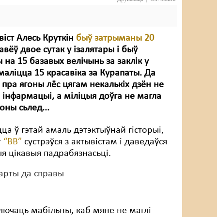
віст Алесь Круткін
быў затрыманы 20
равёў двое сутак у ізалятары і быў
на 15 базавых велічынь за заклік у
маліцца 15 красавіка за Курапаты. Да
пра ягоны лёс цягам некалькіх дзён не
 інфармацыі, а міліцыя доўга не магла
оны сьлед...
ца ў гэтай амаль дэтэктыўнай гісторыі,
т
“ВВ”
сустрэўся з актывістам і даведаўся
я цікавыя падрабязнасьці.
арты да справы
ўключаць мабільны, каб мяне не маглі