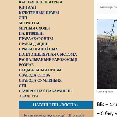
КАРНАЯ ПСЫХІЯТРЫЯ
Ацаніць г
КПЧ ААН
КУЛЬТУРНЫЯ ПРАВЫ
ЛПП
МІГРАНТЫ
МІРНЫЯ СХОДЫ
ПАЛІТВЯЗЬНІ
ПРАВААБАРОНЦЫ
ПРАВЫ ДЗІЦЯЦІ
ПРАВЫ ПРАЦОЎНЫХ
ПЭНІТЭНЦЫЯРНАЯ СЫСТЭМА
РАСПАЛЬВАНЬНЕ ВАРОЖАСЬЦІ
РОЗНАЕ
САЦЫЯЛЬНЫЯ ПРАВЫ
СВАБОДА СЛОВА
СВАБОДА СУМЛЕНЬНЯ
СУД
СЬМЯРОТНАЕ ПАКАРАНЬНЕ
Алесь Круткін
ЭКАЛЁГІЯ
ВВ
:
– Ск
НАВІНЫ ПЦ «ВЯСНА»
– Я быў 
"Не вызваляе ад адказнасці". Што трэба