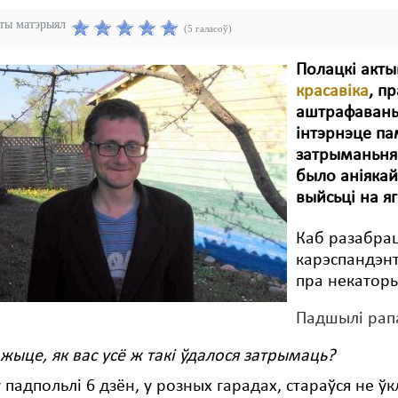
эты матэрыял
(5 галасоў)
Полацкі акты
красавіка
, п
аштрафаваны 
інтэрнэце па
затрыманьня 
было аніякай
выйсьці на яг
Каб разабрац
карэспандэн
пра некаторы
Падшылі рап
ажыце, як вас усё ж такі ўдалося затрымаць?
у падпольлі 6 дзён, у розных гарадах, стараўся не 