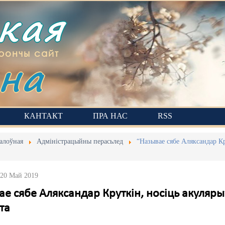
ская
на
рончы сайт
КАНТАКТ
ПРА НАС
RSS
алоўная
Адміністрацыйны перасьлед
“Называе сябе Аляксандар Кр
 20 Май 2019
е сябе Аляксандар Круткін, носіць акуляры
та