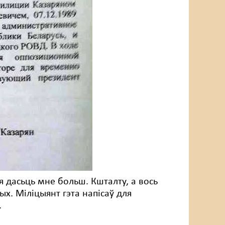
я дасьць мне больш. Кшталту, а вось
ых. Міліцыянт гэта напісаў для
.