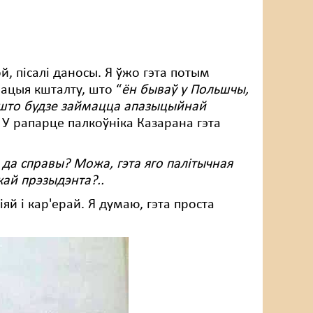
й, пісалі даносы. Я ўжо гэта потым
ацыя кшталту, што “
ён бываў у Польшчы,
 што будзе займацца апазыцыйнай
. У рапарце палкоўніка Казарана гэта
 да справы? Можа, гэта яго палітычная
кай прэзыдэнта?..
й і кар'ерай. Я думаю, гэта проста