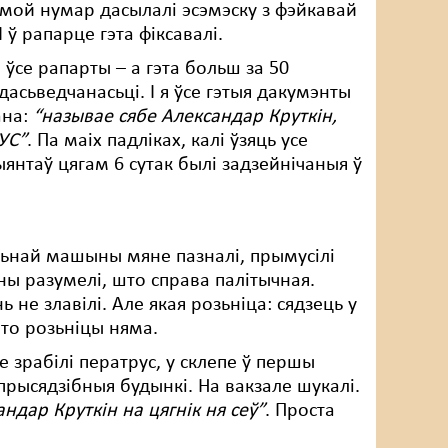
а мой нумар дасылалі эсэмэску з фэйкавай
 ў рапарце гэта фіксавалі.
ўсе рапарты – а гэта больш за 50
дасьведчанасьці. І я ўсе гэтыя дакумэнты
ана:
“называе сябе Александ
ар Круткін,
АУС
”
. Па маіх падліках, калі ўзяць усе
янтаў цягам 6 сутак былі задзейнічаныя ў
рульнай машыны мяне пазналі, прымусілі
ы разумелі, што справа палітычная.
ь не злавілі. Але якая розьніца: сядзець у
 то розьніцы няма.
ме зрабілі ператрус, у склепе ў першы
 прысядзібныя будынкі. На вакзале шукалі.
анд
ар Круткін на цягнік ня сеў
”
. Проста