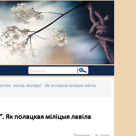
уткін, носіць акуляры”. Як полацкая міліцыя лавіла
”. Як полацкая міліцыя лавіла
Друкаваць
Эл. пошта