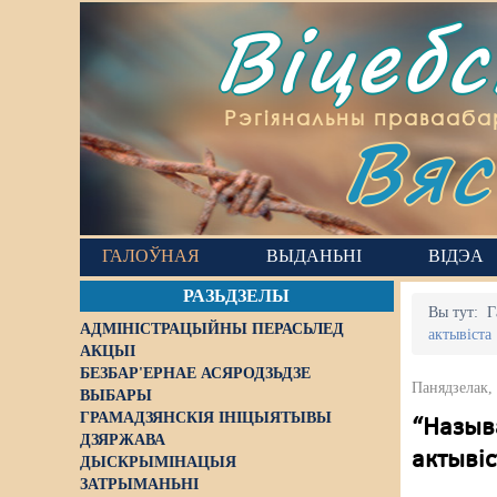
Віцеб
Вяс
Рэгіянальны правааба
ГАЛОЎНАЯ
ВЫДАНЬНІ
ВІДЭА
РАЗЬДЗЕЛЫ
Вы тут:
Г
АДМІНІСТРАЦЫЙНЫ ПЕРАСЬЛЕД
актывіста
АКЦЫІ
БЕЗБАР'ЕРНАЕ АСЯРОДЗЬДЗЕ
Панядзелак,
ВЫБАРЫ
ГРАМАДЗЯНСКІЯ ІНІЦЫЯТЫВЫ
“Называ
ДЗЯРЖАВА
актывіс
ДЫСКРЫМІНАЦЫЯ
ЗАТРЫМАНЬНІ