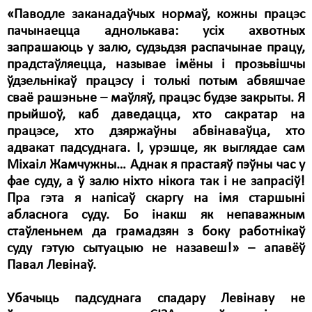
«Паводле заканадаўчых нормаў, кожны працэс
пачынаецца аднолькава: усіх ахвотных
запрашаюць у залю, судзьдзя распачынае працу,
прадстаўляецца, называе імёны і прозьвішчы
ўдзельнікаў працэсу і толькі потым абвяшчае
сваё рашэньне – маўляў, працэс будзе закрыты. Я
прыйшоў, каб даведацца, хто сакратар на
працэсе, хто дзяржаўны абвінаваўца, хто
адвакат падсуднага. І, урэшце, як выглядае сам
Міхаіл Жамчужны… Аднак я прастаяў пэўны час у
фае суду, а ў залю ніхто нікога так і не запрасіў!
Пра гэта я напісаў скаргу на імя старшыні
абласнога суду. Бо інакш як непаважным
стаўленьнем да грамадзян з боку работнікаў
суду гэтую сытуацыю не назавеш!» – апавёў
Павал Левінаў.
Убачыць падсуднага спадару Левінаву не