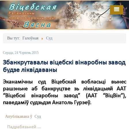
Віцебская
Рэгіянальны
праваабарончы сайт
Вясна
Галоўная
Выданьні
Адміністрацыйны перасьлед
Вы тут:
Галоўная
Суд
Відэа
Акцыі
Серада, 24 Чэрвень 2015
Кантакт
Безбар'ернае асяродзьдзе
Збанкрутавалы віцебскі вінаробны завод
будзе ліквідаваны
Пра нас
Выбары
Эканамічны суд Віцебскай вобласьці вынес
RSS
Грамадзянскія ініцыятывы
рашэньне аб банкруцтве зь ліквідацыяй ААТ
Дзяржава
“Віцебскі вінаробны завод” (ААТ “ВіцВін”),
паведаміў судзьдзя Анатоль Гурэеў.
Дыскрымінацыя
Апублікавана ў
Суд
Затрыманьні
Падрабязьней ...