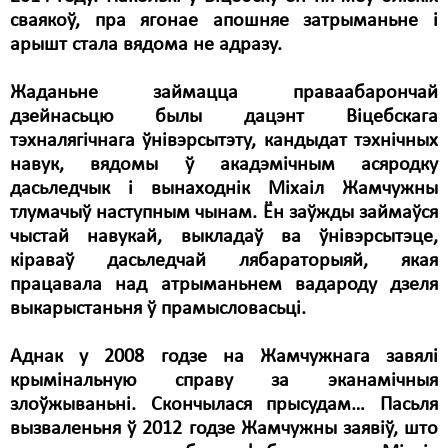
сваякоў, пра ягонае апошняе затрыманьне і
арышт стала вядома не адразу.
Жаданьне займацца праваабарончай
дзейнасьцю былы дацэнт Віцебскага
тэхналягічнага ўнівэрсытэту, кандыдат тэхнічных
навук, вядомы ў акадэмічным асяродку
дасьледчык і вынаходнік Міхаіл Жамчужны
тлумачыў наступным чынам. Ён заўжды займаўся
чыстай навукай, выкладаў ва ўнівэрсытэце,
кіраваў дасьледчай лябараторыяй, якая
працавала над атрыманьнем вадароду дзеля
выкарыстаньня ў прамысловасьці.
Аднак у 2008 годзе на Жамчужнага завялі
крымінальную справу за эканамічныя
злоўжываньні. Скончылася прысудам… Пасьля
вызваленьня ў 2012 годзе Жамчужны заявіў, што