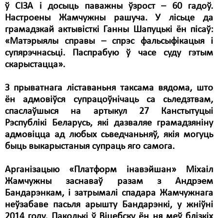
ў СІЗА і досыць паважны ўзрост – 60 гадоў.
Настроены Жамчужны рашуча. У лісьце да
грамадзкай актывісткі Ганны Шапуцькі ён пісаў:
«Матэрыялы справы – спрэс фальсыфікацыя і
супярэчнасьці. Паспрабую ў часе суду гэтым
скарыстацца».
З прыватнага ліставаньня таксама вядома, што
ён адмовіўся супрацоўнічаць са сьледзтвам,
спаслаўшыся на артыкул 27 Канстытуцыі
Рэспублікі Беларусь, які дазваляе грамадзяніну
адмовіцца ад любых сьведчаньняў, якія могуць
быць выкарыстаныя супраць яго самога.
Арганізацыю «Платформ інавэйшан» Міхаіл
Жамчужны заснаваў разам з Андрэем
Бандарэнкам, і затрымалі спадара Жамчужнага
неўзабаве пасьля арышту Бандарэнкі, у жніўні
2014 году. Паколькі ў Віцебску ён ня меў блізкіх