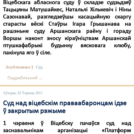
Віцебскага абласнога суду ў складзе судзьдзяў
Тацьцяны Матушайкес, Натальлі Хількевіч і Ніны
Сазонавай, разгледзеўшы касацыйную скаргу
старасты вёскі Стаўры Ігара Грышанава на
рашэньне суду Аршанскага раёну і гораду
Воршы наконт зносу кіраўніцтвам Аршанскай
птушкафабрыкі будынку вясковага клюбу,
пакінула яго ў сіле.
Апублікавана ў
Суд
Падрабязьней ...
Аўторак, 02 Чэрвень 2015
Суд над віцебскім праваабаронцам ідзе
ў закрытым рэжыме
1 чэрвеня ў Віцебску пачаўся суд над
заснавальнікам арганізацыі «Платформ