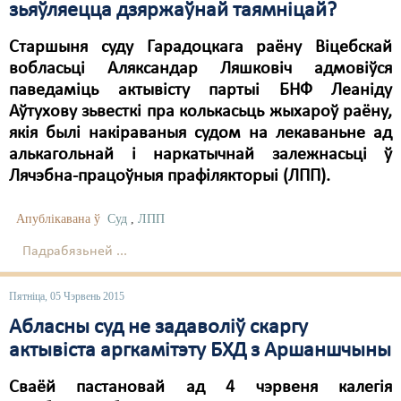
зьяўляецца дзяржаўнай таямніцай?
Свабода слова
Старшыня суду Гарадоцкага раёну Віцебскай
Свабода сумленьня
вобласьці Аляксандар Ляшковіч адмовіўся
паведаміць актывісту партыі БНФ Леаніду
Суд
Аўтухову зьвесткі пра колькасьць жыхароў раёну,
якія былі накіраваныя судом на лекаваньне ад
Сьмяротнае пакараньне
алькагольнай і наркатычнай залежнасьці ў
Экалёгія
Лячэбна-працоўныя прафілякторыі (ЛПП).
Правы працоўных
Апублікавана ў
Суд
,
ЛПП
Сацыяльныя правы
Падрабязьней ...
Пятніца, 05 Чэрвень 2015
Абласны суд не задаволіў скаргу
актывіста аргкамітэту БХД з Аршаншчыны
Сваёй пастановай ад 4 чэрвеня калегія