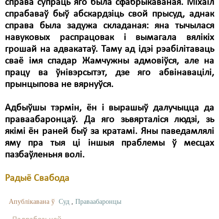
справа супраць яго была сфабрыкаваная. Міхаіл
спрабаваў быў абскардзіць свой прысуд, аднак
справа была задужа складаная: яна тычылася
навуковых распрацовак і вымагала вялікіх
грошай на адвакатаў. Таму ад ідэі рэабілітаваць
сваё імя спадар Жамчужны адмовіўся, але на
працу ва ўнівэрсытэт, дзе яго абвінавацілі,
прынцыпова не вярнуўся.
Адбыўшы тэрмін, ён і вырашыў далучыцца да
праваабаронцаў. Да яго зьвярталіся людзі, зь
якімі ён раней быў за кратамі. Яны паведамлялі
яму пра тыя ці іншыя праблемы ў месцах
пазбаўленьня волі.
Радыё Свабода
Апублікавана ў
Суд
,
Праваабаронцы