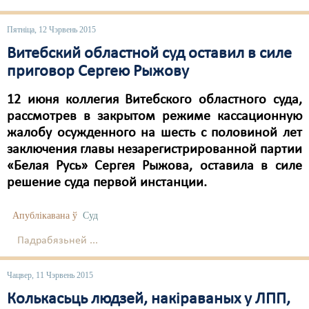
Карная псыхіятрыя
КПЧ ААН
Пятніца, 12 Чэрвень 2015
Витебский областной суд оставил в силе
Культурныя правы
приговор Сергею Рыжову
ЛПП
12 июня коллегия Витебского областного суда,
Мігранты
рассмотрев в закрытом режиме кассационную
жалобу осужденного на шесть с половиной лет
Мірныя сходы
заключения главы незарегистрированной партии
«Белая Русь» Сергея Рыжова, оставила в силе
Палітвязьні
решение суда первой инстанции.
Праваабаронцы
Апублікавана ў
Суд
Правы дзіцяці
Падрабязьней ...
Пэнітэнцыярная сыстэма
Чацвер, 11 Чэрвень 2015
Распальваньне варожасьці
Колькасьць людзей, накіраваных у ЛПП,
Рознае