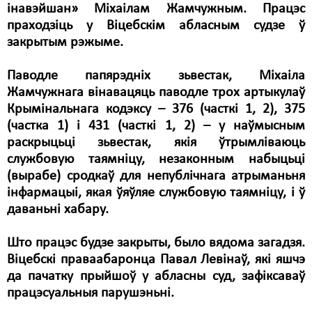
інавэйшан» Міхаілам Жамчужным. Працэс
праходзіць у Віцебскім абласным судзе ў
закрытым рэжыме.
Паводле папярэдніх зьвестак, Міхаіла
Жамчужнага вінавацяць паводле трох артыкулаў
Крымінальнага кодэксу – 376 (часткі 1, 2), 375
(частка 1) і 431 (часткі 1, 2) – у наўмысным
раскрыцьці зьвестак, якія ўтрымліваюць
службовую таямніцу, незаконным набыцьці
(вырабе) сродкаў для непублічнага атрыманьня
інфармацыі, якая ўяўляе службовую таямніцу, і ў
даваньні хабару.
Што працэс будзе закрыты, было вядома загадзя.
Віцебскі праваабаронца Павал Левінаў, які яшчэ
да пачатку прыйшоў у абласны суд, зафіксаваў
працэсуальныя парушэньні.