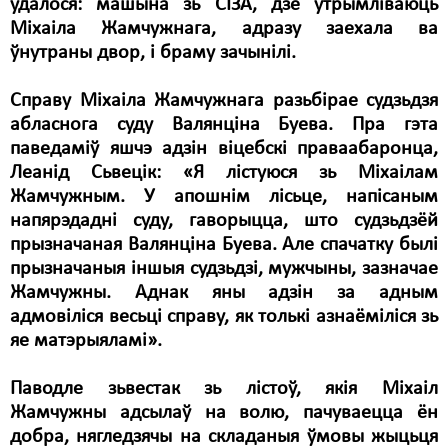
ўдалося: машына зь СІЗА, дзе ўтрымліваюць
Міхаіла Жамчужнага, адразу заехала ва
ўнутраны двор, і браму зачынілі.
Справу Міхаіла Жамчужнага разьбірае судзьдзя
абласнога суду Валянціна Буева. Пра гэта
паведаміў яшчэ адзін віцебскі праваабаронца,
Леанід Сьвецік: «Я лістуюся зь Міхаілам
Жамчужным. У апошнім лісьце, напісаным
напярэдадні суду, гаворыцца, што судзьдзёй
прызначаная Валянціна Буева. Але спачатку былі
прызначаныя іншыя судзьдзі, мужчыны, зазначае
Жамчужны. Аднак яны адзін за адным
адмовіліся весьці справу, як толькі азнаёміліся зь
яе матэрыяламі».
Паводле зьвестак зь лістоў, якія Міхаіл
Жамчужны адсылаў на волю, пачуваецца ён
добра, нягледзячы на складаныя ўмовы жыцьця