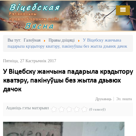
Віцебская
Рэгіянальны
праваабарончы сайт
Вясна
Галоўная
Выданьні
Адміністрацыйны перасьлед
Вы тут:
Галоўная
Правы дзіцяці
У Віцебску жанчына
падарыла крэдытору кватэру, пакінуўшы без жытла дзьвюх дачок
Відэа
Акцыі
Пятніца, 27 Кастрычнік 2017
Кантакт
Безбар'ернае асяродзьдзе
У Віцебску жанчына падарыла крэдытору
Пра нас
Выбары
кватэру, пакінуўшы без жытла дзьвюх
RSS
Грамадзянскія ініцыятывы
дачок
Друкаваць
Эл. пошта
Дзяржава
Ацаніць гэты матэрыял
(0 галасоў)
Дыскрымінацыя
Затрыманьні