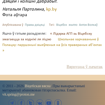
дзяцей і колішні дабрабыт.
Натальля Партолина
,
kp.by
Фота аўтара
Апублікавана ў
Правы дзіцяці
Тэгі:
Віцебск
жытло
Антон Волкаў
Яшчэ ў гэтым разьдзеле:
« Лідэрка АГП зь Віцебску
змагаецца за ходнікі ля ліцэю
Школьнае харчаваньне ў
Полацку: парушэньні выяўленыя на ўсіх правераных аб’ектах
»
Вярнуцца ў пачатак
© 2011 - 2026
Віцебская вясна
. Пры выкарыстаньні
матэрыялаў абавязковая гіпэрспасылка. Email:
vit.spring@proton.me