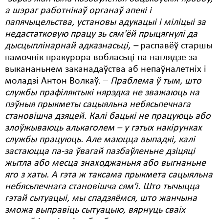
а шэраг работнікаў органаў апекі і
папячыцельства, установы адукацыі і міліцыі за
недастатковую працу зь сям'ёй прыцягнулі да
дысцыплінарнай адказнасьці, –
распавёў старшы
памочнік пракурора вобласьці па наглядзе за
выкананьнем заканадаўства аб непаўналетніх і
моладзі Антон Волкаў. –
Праблема ў тым, што
службы прафіляктыкі нярэдка не зважаюць на
пэўныя прыкметы сацыяльна небясьпечнага
становішча дзяцей. Калі бацькі не працуюць або
злоўжываюць алькаголем – у гэтых накірунках
службы працуюць. Але маюцца выпадкі, калі
застаюцца па-за ўвагай пазбаўленьне дзіцяці
жытла або месца знаходжаньня або выгнаньне
яго з хаты. А гэта ж таксама прыкмета сацыяльна
небясьпечнага становішча сям'і. Што тычыцца
гэтай сытуацыі, мы спадзяёмся, што жанчына
зможа выправіць сытуацыю, вярнуць сваіх