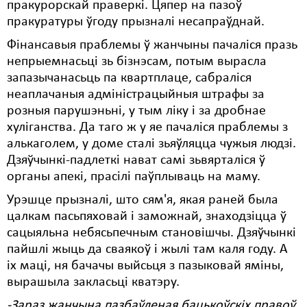
пракурорскай праверкі. Цяпер на пазоў
пракуратуры ўгоду прызналі несапраўднай.
Свабода слова
Фінансавыя праблемы ў жанчыны пачаліся празь
Свабода сумленьня
непрыемнасьці зь бізнэсам, потым вырасла
запазычанасьць па квартплаце, сабраліся
Суд
неаплачаныя адміністрацыйныя штрафы за
Сьмяротнае пакараньне
розныя парушэньні, у тым ліку і за дробнае
хуліганства. Да таго ж у яе пачаліся праблемы з
Экалёгія
алькаголем, у доме сталі зьяўляцца чужыя людзі.
Дзяўчынкі-падлеткі нават самі зьвярталіся ў
Правы працоўных
органы апекі, прасілі паўплываць на маму.
Сацыяльныя правы
Урэшце прызналі, што сям'я, якая раней была
цалкам пасьпяховай і заможнай, знаходзіцца ў
сацыяльна небясьпечным становішчы. Дзяўчынкі
пайшлі жыць да сваякоў і жылі там каля году. А
іх маці, ня бачачы выйсьця з пазыковай яміны,
вырашыла закласьці кватэру.
-Зараз жанчына пазбаўленая бацькоўскіх правоў,