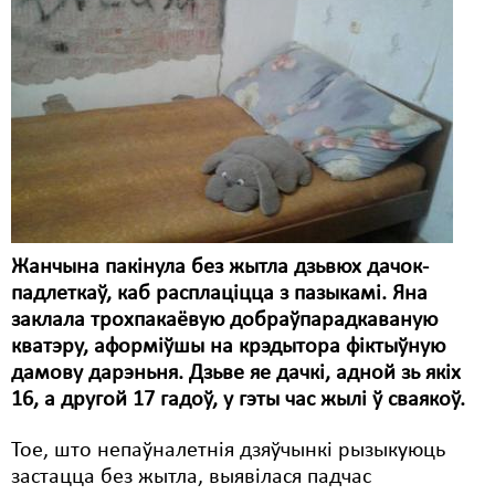
Карная псыхіятрыя
КПЧ ААН
Культурныя правы
ЛПП
Мігранты
Мірныя сходы
Жанчына пакінула без жытла дзьвюх дачок-
Палітвязьні
падлеткаў, каб расплаціцца з пазыкамі. Яна
Праваабаронцы
заклала трохпакаёвую добраўпарадкаваную
кватэру, аформіўшы на крэдытора фіктыўную
Правы дзіцяці
дамову дарэньня. Дзьве яе дачкі, адной зь якіх
16, а другой 17 гадоў, у гэты час жылі ў сваякоў.
Пэнітэнцыярная сыстэма
Распальваньне варожасьці
Тое, што непаўналетнія дзяўчынкі рызыкуюць
застацца без жытла, выявілася падчас
Рознае