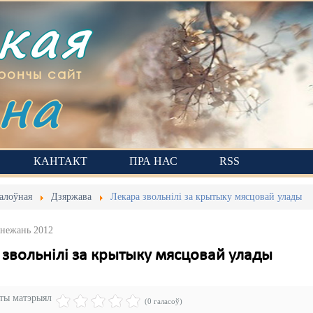
ская
на
рончы сайт
КАНТАКТ
ПРА НАС
RSS
алоўная
Дзяржава
Лекара звольнілі за крытыку мясцовай улады
Снежань 2012
 звольнілі за крытыку мясцовай улады
эты матэрыял
(0 галасоў)