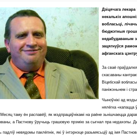
Дзіцячага лекара 
некалькіх апошні
вобласьці, лічач
бюджэтныя грошы
недабудаваным за
зацягнуўся рамо
афганскага цэнтру
За сваё праўдалюб
скасаваны кантрак
Віцебскай воблась
паніжэньнем і стр
Чыноўнікі ад мэды
нялёгка «капацца 
 Месяц таму ён распавёў, як мэдпрацаўнікамі на раёне зьнішчаецца дара
 званы, а Пастнову ўручыць грашовую прэмію за сыгнал пра недахопы. Д
 падліў невядомы паклёпнік, які ў інтэрнэце разьмясьціў ад імя Пастнова 