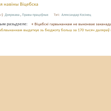
я навіны Віцебска
 ў
Дзяржава
,
Правы працоўных
Тэгі:
Аляксандар Косінец
тым разьдзеле:
« Віцебскі гарвыканкам не выконвае закана
 аблвыканкам выдаткуе зь бюджэту больш за 170 тысяч даляраў