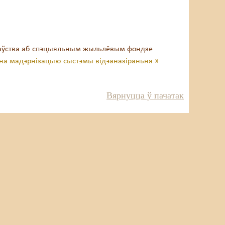
даўства аб спэцыяльным жыльлёвым фондзе
 на мадэрнізацыю сыстэмы відэаназіраньня »
Вярнуцца ў пачатак