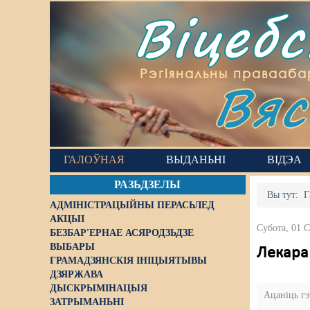
Віцеб
Вяс
Рэгіянальны правааба
ГАЛОЎНАЯ
ВЫДАНЬНІ
ВІДЭА
РАЗЬДЗЕЛЫ
Вы тут:
Г
АДМІНІСТРАЦЫЙНЫ ПЕРАСЬЛЕД
АКЦЫІ
Субота, 01 
БЕЗБАР'ЕРНАЕ АСЯРОДЗЬДЗЕ
ВЫБАРЫ
Лекара
ГРАМАДЗЯНСКІЯ ІНІЦЫЯТЫВЫ
ДЗЯРЖАВА
ДЫСКРЫМІНАЦЫЯ
Ацаніць г
ЗАТРЫМАНЬНІ