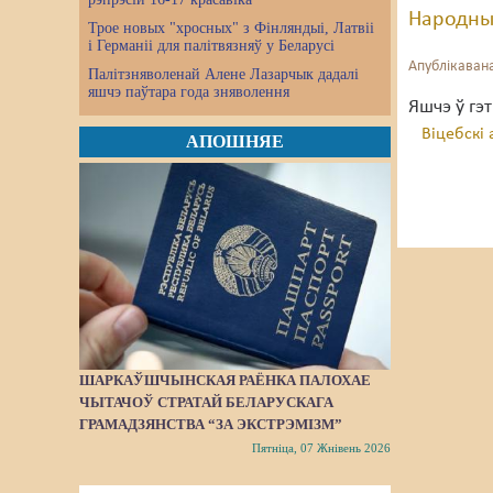
Народны
Трое новых "хросных" з Фінляндыі, Латвіі
і Германіі для палітвязняў у Беларусі
Апублікавана
Палітзняволенай Алене Лазарчык дадалі
яшчэ паўтара года зняволення
Яшчэ ў гэ
Віцебскі
АПОШНЯЕ
ШАРКАЎШЧЫНСКАЯ РАЁНКА ПАЛОХАЕ
ЧЫТАЧОЎ СТРАТАЙ БЕЛАРУСКАГА
ГРАМАДЗЯНСТВА “ЗА ЭКСТРЭМІЗМ”
Пятніца, 07 Жнівень 2026