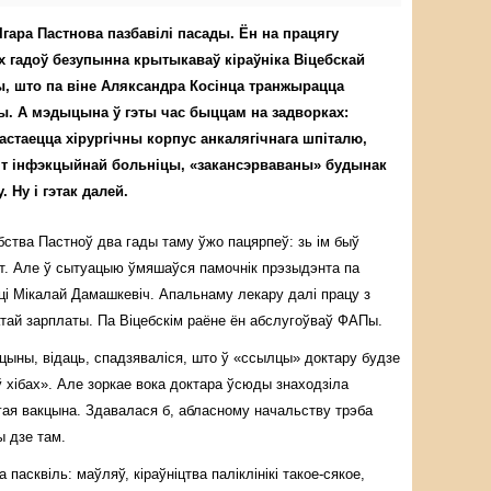
Ігара Пастнова пазбавілі пасады. Ён на працягу
х гадоў безупынна крытыкаваў кіраўніка Віцебскай
ы, што па віне Аляксандра Косінца транжырацца
. А мэдыцына ў гэты час быццам на задворках:
стаецца хірургічны корпус анкалягічнага шпіталю,
нт інфэкцыйнай больніцы, «закансэрваваны» будынак
. Ну і гэтак далей.
ства Пастноў два гады таму ўжо пацярпеў: зь ім быў
т. Але ў сытуацыю ўмяшаўся памочнік прэзыдэнта па
ці Мікалай Дамашкевіч. Апальнаму лекару далі працу з
атай зарплаты. Па Віцебскім раёне ён абслугоўваў ФАПы.
цыны, відаць, спадзяваліся, што ў «ссылцы» доктару будзе
ў хібах». Але зоркае вока доктара ўсюды знаходзіла
гая вакцына. Здавалася б, абласному начальству трэба
ы дзе там.
пасквіль: маўляў, кіраўніцтва паліклінікі такое-сякое,