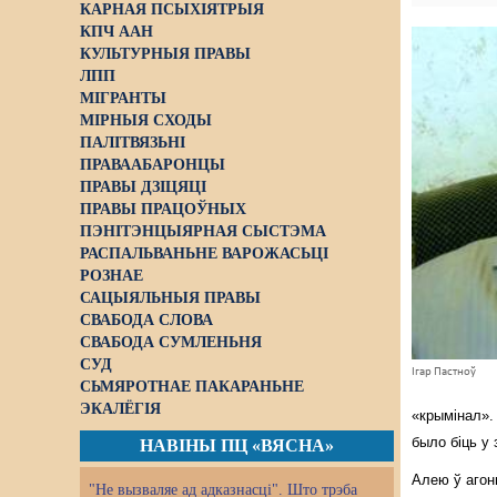
КАРНАЯ ПСЫХІЯТРЫЯ
КПЧ ААН
КУЛЬТУРНЫЯ ПРАВЫ
ЛПП
МІГРАНТЫ
МІРНЫЯ СХОДЫ
ПАЛІТВЯЗЬНІ
ПРАВААБАРОНЦЫ
ПРАВЫ ДЗІЦЯЦІ
ПРАВЫ ПРАЦОЎНЫХ
ПЭНІТЭНЦЫЯРНАЯ СЫСТЭМА
РАСПАЛЬВАНЬНЕ ВАРОЖАСЬЦІ
РОЗНАЕ
САЦЫЯЛЬНЫЯ ПРАВЫ
СВАБОДА СЛОВА
СВАБОДА СУМЛЕНЬНЯ
СУД
Ігар Пастноў
СЬМЯРОТНАЕ ПАКАРАНЬНЕ
ЭКАЛЁГІЯ
«крымінал».
было біць у
НАВІНЫ ПЦ «ВЯСНА»
Алею ў агонь
"Не вызваляе ад адказнасці". Што трэба