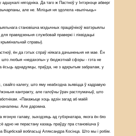
 адшукалі нягодніка. Да таго ж Пастноў у Інтэрнэце абверг
 вычарпаны, але не. Міліцыя ня здолела «вылічыць»
ацыяльнага становішча мэдычных працаўнікоў матэрыялы
для правядзеньня службовай праверкі і ліквідацыі
 крымінальнай справы).
стноў, ён да гэтых спраў ніякага дачыненьня ня мае. Ён
 што любыя «недахопы» у бюджэтнай сфэры - гэта не
ва ёсьць аднадумцы, праўда, не з адкрытым забралам, у
с, свайго калегу, што яму неабходна зьявіцца ў кадравую
ўжэньня кантракту, але галоўны ўрач растлумачыў, што
ботнікам. «Пакажыце хоць адзін загад аб маёй
адначалены. Але дарэмна.
 ягоную галаву, зыходзяць ад губэрнатара, якога ён бяз
сё адно не перастану казаць праўду пра становішча ў
а Віцебскай вобласьці Аляксандра Косінца. Што мы і робім.