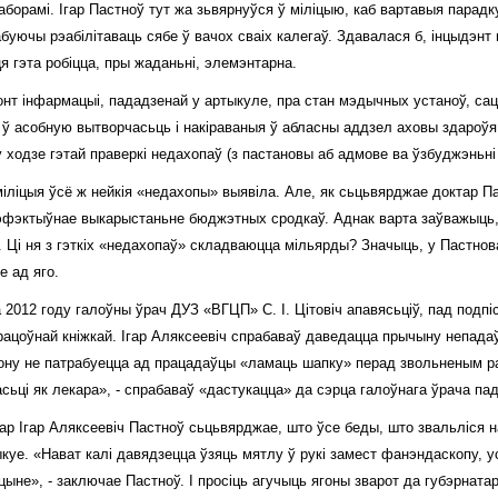
борамі. Ігар Пастноў тут жа зьвярнуўся ў міліцыю, каб вартавыя парадку
абуючы рэабілітаваць сябе ў вачох сваіх калегаў. Здавалася б, інцыдэнт
я гэта робіцца, пры жаданьні, элемэнтарна.
онт інфармацыі, пададзенай у артыкуле, пра стан мэдычных устаноў, с
ў асобную вытворчасьць і накіраваныя ў абласны аддзел аховы здароўя 
 ходзе гэтай праверкі недахопаў (з пастановы аб адмове ва ўзбуджэньні
міліцыя ўсё ж нейкія «недахопы» выявіла. Але, як сьцьвярджае доктар Па
эфэктыўнае выкарыстаньне бюджэтных сродкаў. Аднак варта заўважыць,
. Ці ня з гэткіх «недахопаў» складваюцца мільярды? Значыць, у Пастно
е ад яго.
 2012 году галоўны ўрач ДУЗ «ВГЦП» С. І. Цітовіч апавясьціў, пад подпі
рацоўнай кніжкай. Ігар Аляксеевіч спрабаваў даведацца прычыну непада
ону не патрабуецца ад працадаўцы «ламаць шапку» перад звольненым ра
сьці як лекара», - спрабаваў «дастукацца» да сэрца галоўнага ўрача п
ар Ігар Аляксеевіч Пастноў сьцьвярджае, што ўсе беды, што звальліся на
куе. «Нават калі давядзецца ўзяць мятлу ў рукі замест фанэндаскопу, у
ыне», - заключае Пастноў. І просіць агучыць ягоны зварот да губэрнатар