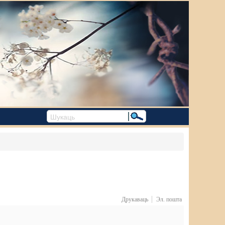
Друкаваць
Эл. пошта