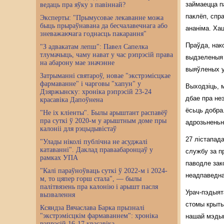
займаецца па
ведаць пра яўку з павіннай?
паклёп, спр
Эксперты: "Прымусовае лекаванне можа
быць прыраўнавана да бесчалавечнага або
ананіма. Хац
зневажаючага годнасць пакарання"
Праўда, нак
"З адвакатам лепш": Павел Сапелка
тлумачыць, чаму нават у час рэпрэсій права
выдзеленыя 
на абарону мае значэнне
выяўленых у
Затрыманні святароў, новае "экстрэмісцкае
фармаванне" і чарговы "хапун" у
Выходзіць, 
Дзяржынску: хроніка рэпрэсій 23-24
дбае пра не
красавіка Дапоўнена
ёсьць добра
"Не іх кліенты". Былы арыштант распавёў
пра суткі ў 2020-м у арыштным доме пры
адрозьненьн
калоніі для рэцыдывістаў
27 лістапада
"Улады ніколі публічна не асуджалі
катаванні". Даклад праваабаронцаў у
службу за п
рамках УПА
паводле зак
"Калі параўноўваць суткі ў 2022-м і 2024-
неадпаведна
м, то цяпер горш стала", — былы
палітвязень пра калонію і арышт пасля
Урач-пэдыят
вызвалення
стомы крыты
Ксяндза Вячаслава Барка прызналі
"экстрэмісцкім фармаваннем": хроніка
нашай мэдыц
рэпрэсій 16-17 красавіка