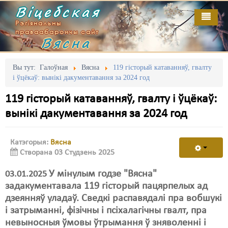
Віцебская
Рэгіянальны
праваабарончы сайт
Вясна
Галоўная
Выданьні
Адміністрацыйны перасьлед
Вы тут:
Галоўная
Вясна
119 гісторый катаванняў, гвалту
і ўцёкаў: вынікі дакументавання за 2024 год
Відэа
Акцыі
119 гісторый катаванняў, гвалту і ўцёкаў:
Кантакт
Безбар'ернае асяродзьдзе
вынікі дакументавання за 2024 год
Пра нас
Выбары
Катэгорыя:
Вясна
RSS
Грамадзянскія ініцыятывы
Створана 03 Студзень 2025
Дзяржава
У мінулым годзе "Вясна"
03.01.2025
задакументавала 119 гісторый пацярпелых ад
Дыскрымінацыя
дзеянняў уладаў. Сведкі распавядалі пра вобшукі
Затрыманьні
і затрыманні, фізічны і псіхалагічны гвалт, пра
невыносныя ўмовы ўтрымання ў зняволенні і