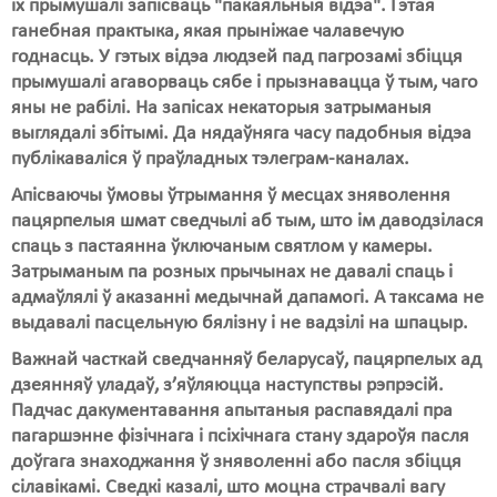
іх прымушалі запісваць "пакаяльныя відэа". Гэтая
ганебная практыка, якая прыніжае чалавечую
Свабода слова
годнасць. У гэтых відэа людзей пад пагрозамі збіцця
прымушалі агаворваць сябе і прызнавацца ў тым, чаго
Свабода сумленьня
яны не рабілі. На запісах некаторыя затрыманыя
Суд
выглядалі збітымі. Да нядаўняга часу падобныя відэа
публікаваліся ў праўладных тэлеграм-каналах.
Сьмяротнае пакараньне
Апісваючы ўмовы ўтрымання ў месцах зняволення
Экалёгія
пацярпелыя шмат сведчылі аб тым, што ім даводзілася
спаць з пастаянна ўключаным святлом у камеры.
Правы працоўных
Затрыманым па розных прычынах не давалі спаць і
адмаўлялі ў аказанні медычнай дапамогі. А таксама не
Сацыяльныя правы
выдавалі пасцельную бялізну і не вадзілі на шпацыр.
Важнай часткай сведчанняў беларусаў, пацярпелых ад
дзеянняў уладаў, з’яўляюцца наступствы рэпрэсій.
Падчас дакументавання апытаныя распавядалі пра
пагаршэнне фізічнага і псіхічнага стану здароўя пасля
доўгага знаходжання ў зняволенні або пасля збіцця
сілавікамі. Сведкі казалі, што моцна страчвалі вагу