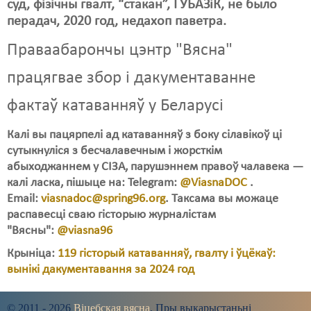
суд, фізічны гвалт, “стакан”, ГУБАЗіК, не было
перадач, 2020 год, недахоп паветра.
Праваабарончы цэнтр "Вясна"
працягвае збор і дакументаванне
фактаў катаванняў у Беларусі
Калі вы пацярпелі ад катаванняў з боку сілавікоў ці
сутыкнуліся з бесчалавечным і жорсткім
абыходжаннем у СІЗА, парушэннем правоў чалавека —
калі ласка, пішыце на: Telegram:
@ViasnaDOC
.
Email:
viasnadoc@spring96.org
. Таксама вы можаце
распавесці сваю гісторыю журналістам
"Вясны":
@viasna96
Крыніца:
119 гісторый катаванняў, гвалту і ўцёкаў:
вынікі дакументавання за 2024 год
© 2011 - 2026
Віцебская вясна
. Пры выкарыстаньні