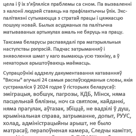
цела і ў іх з’яўляліся праблемы са сном. Па вызваленні
з калоніі людзей ставяць на прафілактычны ўлік. Экс-
палітвязні сутыкаюцца з стратай працы і цяжкасцю
пошуку новай. Былых асуджаных па палітычна
матываваных артыкулах амаль не бяруць на працу.
Таксама беларусы распавядалі пра матэрыяльныя
наступствы рэпрэсій. Падчас затрыманняў і
зняволення шмат у каго вымаюць усю тэхніку, а ў
некаторых арыштоўваюць маёмасць.
Супрацоўнікі аддзелу дакументавання катаванняў
"Вясны" агучылі 24 самыя распаўсюджаныя словы, якія
сустракаліся ў 2024 годзе ў гісторыях беларусаў:
эміграцыя, вобшук, пагрозы, КДБ, Мінск, няма
пасцельнай бялізны, ноч са святлом, кайданкі,
няма прагулак, аўтазак, збіццё, не вадзілі ў душ,
крымінальная справа, затрыманне, допыт, РУУС,
холад, адміністрацыйны арышт, не было
матрасаў, перапоўненая камера, Следчы камітэт,