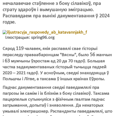
Карная псыхіятрыя
нечалавечае стаўленне з боку сілавікоў, пра
страту здароўя і вымушаную эміграцыю.
КПЧ ААН
Распавядаем пра вынікі дакументавання ў 2024
Культурныя правы
годзе.
ЛПП
Ілюстрацыя: spring96.org
Мігранты
119
Сярод
чалавек, якія распавялі свае гісторыі
Мірныя сходы
56
пераследу праваабаронцам "Вясны", было
жанчын
63
і
мужчыны ўзростам ад 20 да 70 гадоў. Большая
Палітвязьні
частка задакументаваных гісторый тычыцца падзей
2020 – 2021 гадоў. У асноўным, сведкі знаходзяцца ў
Праваабаронцы
Польшчы і Літве, а таксама ў іншых краінах Еўропы.
Правы дзіцяці
Падчас дакументавання сведкі паведамлялі пра
пагрозы ім самім і іх блізкім з боку сілавікоў. Таксама
Пэнітэнцыярная сыстэма
пацярпелыя сутыкнуліся з фізічным гвалтам падчас
Распальваньне варожасьці
затрымання, допытаў і зняволення. Да некаторых
ужывалі электрашокер. Рэспандэнты паведамлялі, што
Рознае