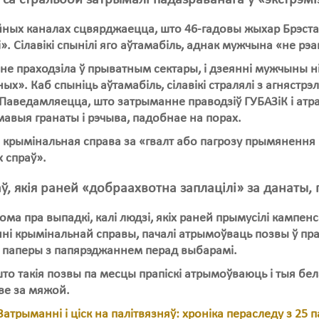
 са стральбой затрымалі падазраванага ў «экстрэ
йных каналах сцвярджаецца, што 46-гадовы жыхар Брэста
». Сілавікі спынілі яго аўтамабіль, аднак мужчына «не рэ
е праходзіла ў прыватным сектары, і дзеянні мужчыны ні
ых». Каб спыніць аўтамабіль, сілавікі стралялі з агняст
Паведамляецца, што затрыманне праводзіў ГУБАЗіК і атр
авыя гранаты і рэчыва, падобнае на порах.
 крымінальная справа за «гвалт або пагрозу прымянення 
 спраў».
ў, якія раней «добраахвотна заплацілі» за данаты, 
ома пра выпадкі, калі людзі, якіх раней прымусілі кампен
і крымінальнай справы, пачалі атрымоўваць позвы ў пра
ь паперы з папярэджаннем перад выбарамі.
то такія позвы па месцы прапіскі атрымоўваюць і тыя бел
ве за мяжой.
Затрыманні і ціск на палітвязняў: хроніка пераследу з 25 