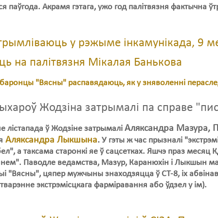
ся паўгода. Акрамя гэтага, ужо год палітвязня фактычна 
утрымліваюць у рэжыме інкамунікада, 9 ме
ць на палітвязня Мікалая Банькова
баронцы "Вясны" распавядаюць, як у зняволенні перасле
жыхароў Жодзіна затрымалі па справе "пи
Аляксандра Мазура, 
не лістапада ў Жодзіне затрымалі
Аляксандра Лыкшына
.
я
У гэты ж час прызналі "экстрэм
ел", а таксама старонкі яе ў сацсетках. Яшчэ праз месяц 
нем". Паводле ведамства, Мазур, Каранюхін і Лыкшын м
і "Вясны", цяпер мужчыны знаходзяцца ў СТ-8, іх абвіна
стварэнне экстрэмісцкага фарміравання або ўдзел у ім).