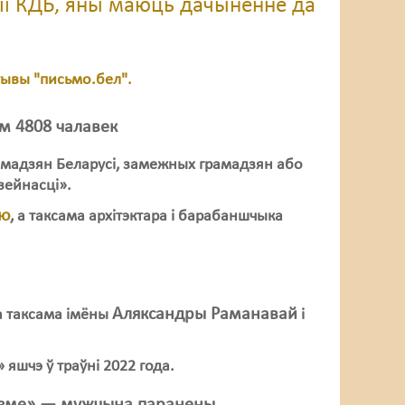
рсіі КДБ, яны маюць дачыненне да
тывы "письмо.бел".
ім 4808 чалавек
амадзян Беларусі, замежных грамадзян або
зейнасці».
ую
, а таксама архітэктара і барабаншчыка
Аляксандры Раманавай
 а таксама імёны
і
шчэ ў траўні 2022 года.