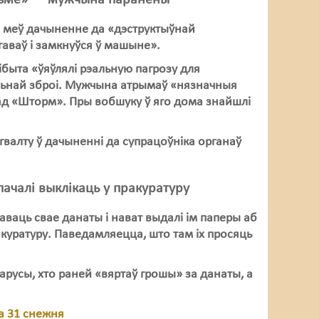
мізме» — мужчына паранены
 меў дачыненне да «дэструктыўнай
агаваў і замкнуўся ў машыне».
быта «ўяўлялі рэальную пагрозу для
рэльнай зброі. Мужчына атрымаў «нязначныя
ад «Шторм». Пры вобшуку ў яго дома знайшлі
гвалту ў дачыненні да супрацоўніка органаў
пачалі выклікаць у пракуратуру
саваць свае данаты і нават выдалі ім паперы аб
куратуру. Паведамляецца, што там іх просяць
арусы, хто раней «вяртаў грошы» за данаты, а
па 31 снежня