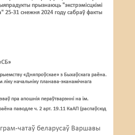
дыяпрадукты прызнаюць "экстрэмісцкімі
" 25-31 снежня
2024 году сабраў факты
 «СБ»
рыемству «Дняпроўскае» з Быхаўскага раёна.
м ліку начальніку планава‑эканамічнага
ваў пра апошнія пераўтварэнні на ім.
аёна паводле ч. 2 арт. 19.11 КаАП (распаўсюд
еграм-чатаў беларусаў Варшавы