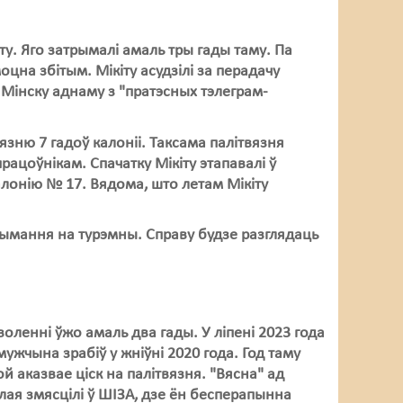
ту. Яго затрымалі амаль тры гады таму. Па
оцна збітым. Мікіту асудзілі за перадачу
 Мінску аднаму з "пратэсных тэлеграм-
зню 7 гадоў калоніі. Таксама палітвязня
ацоўнікам. Спачатку Мікіту этапавалі ў
алонію № 17. Вядома, што летам Мікіту
рымання на турэмны. Справу будзе разглядаць
оленні ўжо амаль два гады. У ліпені 2023 года
мужчына зрабіў у жніўні 2020 года. Год таму
 аказвае ціск на палітвязня. "Вясна" ад
ая змясцілі ў ШІЗА, дзе ён бесперапынна