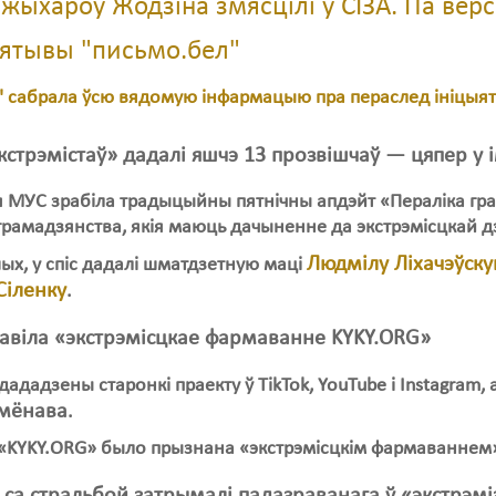
 жыхароў Жодзіна змясцілі ў СІЗА. Па ве
ыятывы "письмо.бел"
" сабрала ўсю вядомую інфармацыю пра пераслед ініцыя
экстрэмістаў» дадалі яшчэ 13 прозвішчаў — цяпер у 
 МУС зрабіла традыцыйны пятнічны апдэйт «Пераліка гр
грамадзянства, якія маюць дачыненне да экстрэмісцкай д
Людмілу Ліхачэўск
ых, у спіс дадалі шматдзетную маці
Сіленку
.
авіла «экстрэмісцкае фармаванне KYKY.ОRG»
 дададзены старонкі праекту ў TikTok, YouTube i Instagram,
ямёнава
.
KYKY.ОRG» было прызнана «экстрэмісцкім фармаваннем» я