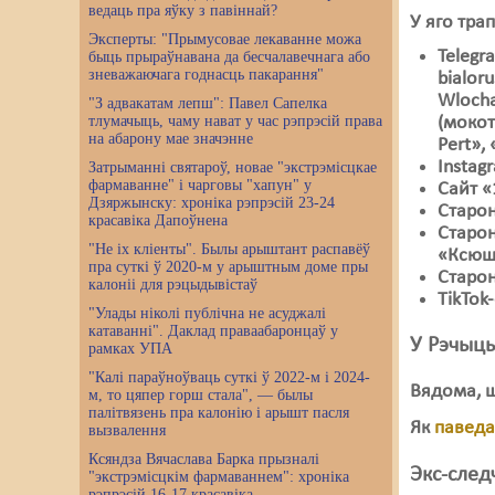
ведаць пра яўку з павіннай?
У яго трап
Эксперты: "Прымусовае лекаванне можа
Telegr
быць прыраўнавана да бесчалавечнага або
зневажаючага годнасць пакарання"
bialor
Wlocha
"З адвакатам лепш": Павел Сапелка
тлумачыць, чаму нават у час рэпрэсій права
(мокот
на абарону мае значэнне
Pert»,
Instag
Затрыманні святароў, новае "экстрэмісцкае
фармаванне" і чарговы "хапун" у
Сайт «
Дзяржынску: хроніка рэпрэсій 23-24
Старон
красавіка Дапоўнена
Старон
"Не іх кліенты". Былы арыштант распавёў
«Ксюш
пра суткі ў 2020-м у арыштным доме пры
Старон
калоніі для рэцыдывістаў
TikTok
"Улады ніколі публічна не асуджалі
катаванні". Даклад праваабаронцаў у
У Рэчыцы
рамках УПА
"Калі параўноўваць суткі ў 2022-м і 2024-
Вядома, ш
м, то цяпер горш стала", — былы
палітвязень пра калонію і арышт пасля
Як
павед
вызвалення
Ксяндза Вячаслава Барка прызналі
Экс-след
"экстрэмісцкім фармаваннем": хроніка
рэпрэсій 16-17 красавіка