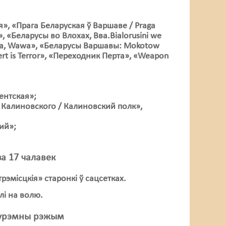
», «Прага Беларуская ў Варшаве / Praga
», «Беларусы во Влохах, Вва.Bialorusini we
owa, Wawa», «Беларусы Варшавы: Mokotow
ert is Terror», «Переходник Перта», «Weapon
ентская»;
лк Калиновского / Калиновский полк»,
ий»;
а 17 чалавек
эмісцкія» старонкі ў сацсетках.
лі на волю.
турэмны рэжым