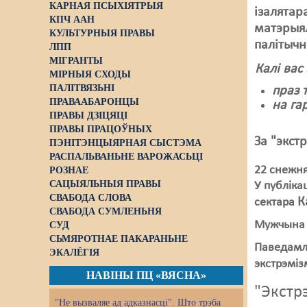
КАРНАЯ ПСЫХІЯТРЫЯ
ізалятар
КПЧ ААН
матэрыял
КУЛЬТУРНЫЯ ПРАВЫ
палітычн
ЛПП
МІГРАНТЫ
Калі вас
МІРНЫЯ СХОДЫ
ПАЛІТВЯЗЬНІ
праз 
ПРАВААБАРОНЦЫ
на га
ПРАВЫ ДЗІЦЯЦІ
ПРАВЫ ПРАЦОЎНЫХ
За "экст
ПЭНІТЭНЦЫЯРНАЯ СЫСТЭМА
РАСПАЛЬВАНЬНЕ ВАРОЖАСЬЦІ
22 снежн
РОЗНАЕ
САЦЫЯЛЬНЫЯ ПРАВЫ
У публіка
СВАБОДА СЛОВА
К
сектара
СВАБОДА СУМЛЕНЬНЯ
Мужчына п
СУД
СЬМЯРОТНАЕ ПАКАРАНЬНЕ
Паведамля
ЭКАЛЁГІЯ
экстрэміз
НАВІНЫ ПЦ «ВЯСНА»
"Экстр
"Не вызваляе ад адказнасці". Што трэба