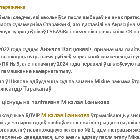
былы следчы, які звольніўся пасля выбараў на знак пратэс
лога сукамерніка Старажэнкі, яго даставілі на Акрэсціна м
двух супрацоўнікаў ГУБАЗіКа і намесніка начальніка СК па
.
Анжэла Касцюкевіч
2022 года суддзя
прызначыла палітвя
 выплаціць пяць тысяч рублёў маральнай кампенсацыі супр
 ПК № 3, але напачатку 2024 года перавялі ў шклоўскую к
ў памяшканне камернага тыпу.
ня ў Шклове адбудзецца суд па замене Мікіце рэжыма ўт
яксандр Тараканаў
.
і ціснуць на палітвязня Мікалая Банькова
Мікалая Банькова
ыкладчыка БДУІР
ўтрымліваюць у зняв
ілі да чатырох гадоў пазбаўлення волі за тры данаты, якія 
тапавалі ў наваполацкую калонію № 1, адміністрацыя якой
воленых даведалася, што амаль адразу пасля этапу Мікал