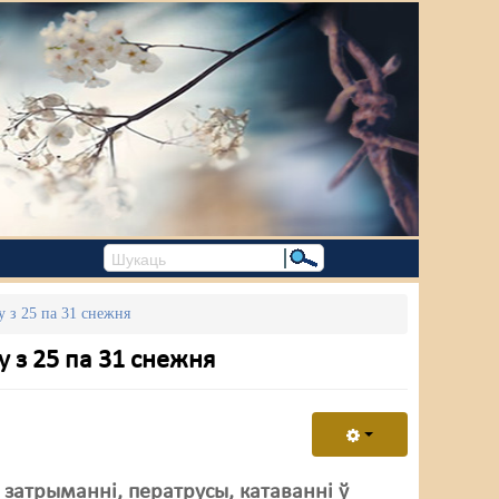
у з 25 па 31 снежня
у з 25 па 31 снежня
 затрыманні, ператрусы, катаванні ў