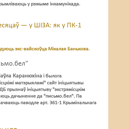
ўтрымліваюць у рэжыме інкамунікада.
сяцаў — у ШІЗА: як у ПК-1
дуюць экс-вайскоўца Мікалая Банькова.
сьмо.бел"
Паўла Каранюхіна
і былога
ісцкімі матэрыяламі" сайт ініцыятывы
КДБ прызнаў ініцыятыву "экстрэмісцкім
аюць дачыненне да "письмо.бел". Па
вачваюць паводле арт. 361-1 Крымінальнага