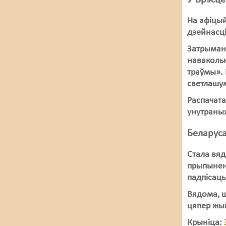
У Брэсце
На афіцы
дзейнасці
Затрыманн
навакольн
траўмы». 
светлашум
Распачата
унутраных
Беларуса
Стала вяд
прыпыненн
падпісац
Вядома, ш
цяпер жы
Крыніца: