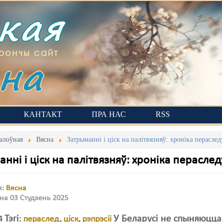
ская
на
рончы сайт
КАНТАКТ
ПРА НАС
RSS
алоўная
Вясна
Затрыманні і ціск на палітвязняў: хроніка пераслед
нні і ціск на палітвязняў: хроніка пераслед
я:
Вясна
на 03 Студзень 2025
Тэгі
У Беларусі не спыняюцца
24
:
пераслед
,
ціск
,
рэпрэсіі