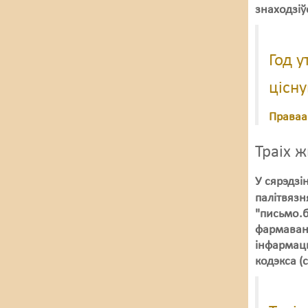
знаходзіў
Год 
цісну
Праваа
Траіх 
У сярэдзі
палітвязн
"письмо.б
фармаван
інфармацы
кодэкса (