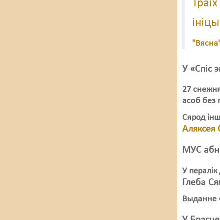
Траіх
ініц
"Вясна
У «Спіс 
27 снежня
асоб без 
Сярод інш
Аляксея 
МУС абн
У пералік
Глеба С
Выданне «