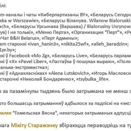
ілі:
am-каналы і чаты «Киберпартизаны BY», «Беларусь Сегодня
uska w Warszawie», «Беларусы Віланува. Wilanow Bialoruski
ch», «Беларусы Урсынава (Варшава) / Bialorusiny Usryn
ув) I ня толькі», «Меню Перта», «Организация "Перт"», «P
 «Чат B&H Belarus», «Перт Админы»;
ram старонкі «ivan_hanin3», «nikita25wf», «alieh_baradzin»;
1pr.bу»;
кі ў Facebook «Mo Zg», «Беларусь Live», «Беларусь парлам
кі ў «Х» «Pavel Liber», «Ластаўка ў пошуках выраю», «По
анька-экстрэмистка»;
кі ў «Аднакласніках» «Alena Lutskovich», «Игорь Масловск
-старонкі «Николай Бондаренко», «tsybulka_life».
 за пазамінулы тыдзень было затрымана не менш з
то большасць затрыманняў адбылося за падпіскі на «экстр
амляе
"Гомельская Вясна", некаторых затрыманых адпусці
чага
Мікіту Старажэнку
збіраюцца пераводзіць на 