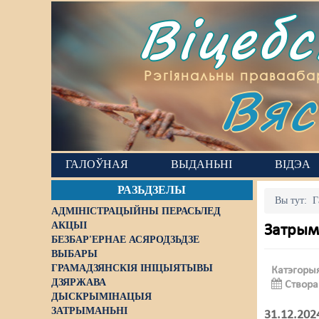
Віцеб
Вяс
Рэгіянальны правааба
ГАЛОЎНАЯ
ВЫДАНЬНІ
ВІДЭА
РАЗЬДЗЕЛЫ
Вы тут:
Г
АДМІНІСТРАЦЫЙНЫ ПЕРАСЬЛЕД
АКЦЫІ
Затрыма
БЕЗБАР'ЕРНАЕ АСЯРОДЗЬДЗЕ
ВЫБАРЫ
ГРАМАДЗЯНСКІЯ ІНІЦЫЯТЫВЫ
Катэгоры
ДЗЯРЖАВА
Створа
ДЫСКРЫМІНАЦЫЯ
ЗАТРЫМАНЬНІ
31.12.20