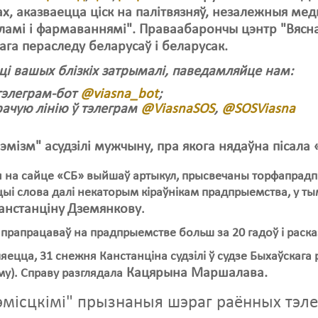
ах, аказваецца ціск на палітвязняў, незалежныя ме
амі і фармаваннямі". Праваабарончы цэнтр "Вясна
ага пераследу беларусаў і беларусак.
 ці вашых блізкіх затрымалі, паведамляйце нам:
тэлеграм-бот
@viasna_bot
;
рачую лінію ў тэлеграм
@ViasnaSOS
,
@SOSViasnа
рэмізм" асудзілі мужчыну, пра якога нядаўна пісала
я на сайце «СБ» выйшаў артыкул, прысвечаны торфапрадп
цыі слова далі некаторым кіраўнікам прадпрыемства, у ты
анстанціну
Дземянкову
.
рапрацаваў на прадпрыемстве больш за 20 гадоў і расказ
ецца, 31 снежня Канстанціна судзілі ў судзе Быхаўскага р
Кацярына Маршалава.
му). Справу разглядала
эмісцкімі" прызнаныя шэраг раённых тэл