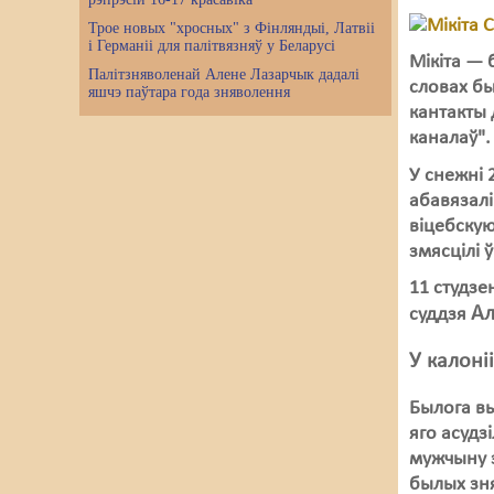
Трое новых "хросных" з Фінляндыі, Латвіі
і Германіі для палітвязняў у Беларусі
Мікіта — 
Палітзняволенай Алене Лазарчык дадалі
словах бы
яшчэ паўтара года зняволення
кантакты 
каналаў"
У снежні 
абавязалі
віцебскую
змясцілі 
11 студзе
Ал
суддзя
У калоні
Былога в
яго асудз
мужчыну э
былых зня