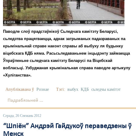
Паводле слоў прадстаўнікоў Сьледчага камітэту Беларусі,
сьледзтва працягваецца, аднак затрыманых падазраваных па
крымінальнай справе наконт справы аб выбуху ля будынку
віцебскага КДБ няма. Расьсьледаваньнем інцыдэнту займаецца
Ўпраўленьне сьледчага камітэту Беларусі па Віцебскай
вобласьці. Узбуджаная крымінальная справа паводле артыкулу
«Хуліганства».
Апублікавана ў
Рознае
Тэгі:
выбух
КДБ
сьледчы камітэт
Падрабязьней ...
Серада, 26 Снежань 2012
“Шпіён” Андрэй Гайдукоў пераведзены ў
Менск