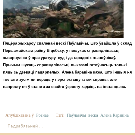
Карная псыхіятрыя
КПЧ ААН
Культурныя правы
ЛПП
Пяцёра жыхароў спаленай вёскі Паўлавічы, што ўвайшла ў склад
Мігранты
Першамайскага раёну Віцебску, у пошуках справядлівасьці
зьвярнуліся ў пракуратуру, суд і да гарадзкіх чыноўнікаў.
Мірныя сходы
Прычым шукаць справядлівасьці выказалі гатоўнасьць толькі
пяць зь дзевяці пацярпелых. Алена Каравіна кажа, што іншыя ня
Палітвязьні
тое што зусім ня вераць у пэрспэктыву гэтай справы, але
Праваабаронцы
папросту ня ў стане з-за свайго ўзросту хадзіць па інстанцыях.
Правы дзіцяці
Пэнітэнцыярная сыстэма
Апублікавана ў
Рознае
Тэгі:
Паўлавічы
вёска
Алена Каравіна
Распальваньне варожасьці
Падрабязьней ...
Рознае