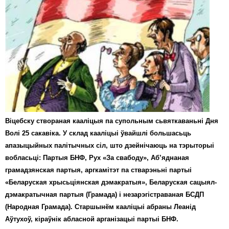
Віцебску створаная кааліцыя па супольным сьвяткаваньні Дня
Волі 25 сакавіка. У склад кааліцыі ўвайшлі большасьць
апазыцыйных палітычных сіл, што дзейнічаюць на тэрыторыі
вобласьці: Партыя БНФ, Рух «За свабоду», Аб’яднаная
грамадзянская партыя, аргкамітэт па стварэньні партыі
«Беларуская хрысьціянская дэмакратыя», Беларуская сацыял-
дэмакратычная партыя (Грамада) і незарэгістраваная БСДП
(Народная Грамада). Старшынём кааліцыі абраны Леанід
Аўтухоў, кіраўнік абласной арганізацыі партыі БНФ.