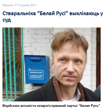
Нядзеля, 27 Студзень 2013
Свабода слова
Стваральніка “Белай Русі” выклікаюць у
Свабода сумленьня
суд
Суд
Сьмяротнае пакараньне
Экалёгія
Правы працоўных
Сацыяльныя правы
Віцебскага актывіста незарэгістраванай партыі “Белая Русь”