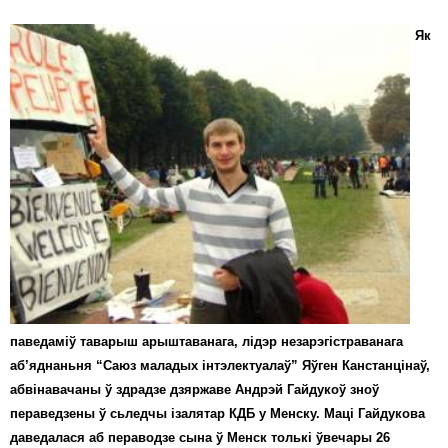
Як
паведаміў таварыш арыштаванага, лідэр незарэгістраванага
аб’яднаньня “Саюз маладых інтэлектуалаў” Яўген Канстанцінаў,
абвінавачаны ў здрадзе дзяржаве Андрэй Гайдукоў зноў
пераведзены ў сьледчы ізалятар КДБ у Менску. Маці Гайдукова
даведалася аб пераводзе сына ў Менск толькі ўвечары 26