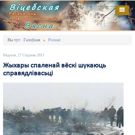
Віцебская
Рэгіянальны
праваабарончы сайт
Вясна
Галоўная
Выданьні
Адміністрацыйны перасьлед
Вы тут:
Галоўная
Рознае
Відэа
Акцыі
Нядзеля, 27 Студзень 2013
Кантакт
Безбар'ернае асяродзьдзе
Жыхары спаленай вёскі шукаюць
справядлівасьці
Пра нас
Выбары
RSS
Грамадзянскія ініцыятывы
Дзяржава
Дыскрымінацыя
Затрыманьні