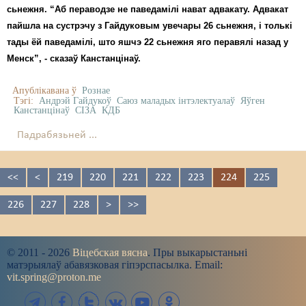
сьнежня. “Аб пераводзе не паведамілі нават адвакату. Адвакат
пайшла на сустрэчу з Гайдуковым увечары 26 сьнежня, і толькі
тады ёй паведамілі, што яшчэ 22 сьнежня яго перавялі назад у
Менск”, - сказаў Канстанцінаў.
Апублікавана ў
Рознае
Тэгі:
Андрэй Гайдукоў
Саюз маладых інтэлектуалаў
Яўген
Канстанцінаў
СІЗА
КДБ
Падрабязьней ...
<<
<
219
220
221
222
223
224
225
226
227
228
>
>>
© 2011 - 2026
Віцебская вясна
. Пры выкарыстаньні
матэрыялаў абавязковая гіпэрспасылка. Email:
vit.spring@proton.me