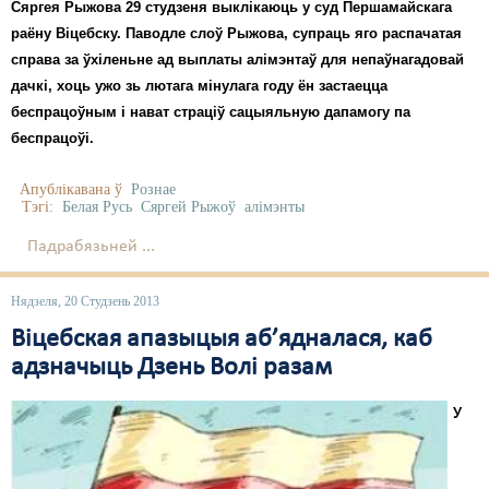
Сяргея Рыжова 29 студзеня выклікаюць у суд Першамайскага
раёну Віцебску. Паводле слоў Рыжова, супраць яго распачатая
справа за ўхіленьне ад выплаты алімэнтаў для непаўнагадовай
дачкі, хоць ужо зь лютага мінулага году ён застаецца
беспрацоўным і нават страціў сацыяльную дапамогу па
беспрацоўі.
Апублікавана ў
Рознае
Тэгі:
Белая Русь
Сяргей Рыжоў
алімэнты
Падрабязьней ...
Нядзеля, 20 Студзень 2013
Віцебская апазыцыя аб’ядналася, каб
адзначыць Дзень Волі разам
У