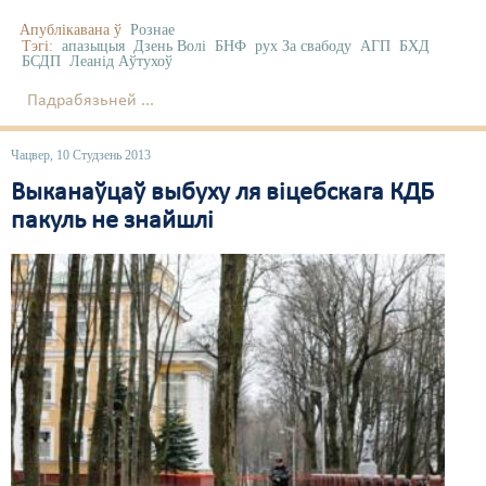
Апублікавана ў
Рознае
Тэгі:
апазыцыя
Дзень Волі
БНФ
рух За свабоду
АГП
БХД
БСДП
Леанід Аўтухоў
Падрабязьней ...
Чацвер, 10 Студзень 2013
Выканаўцаў выбуху ля віцебскага КДБ
пакуль не знайшлі