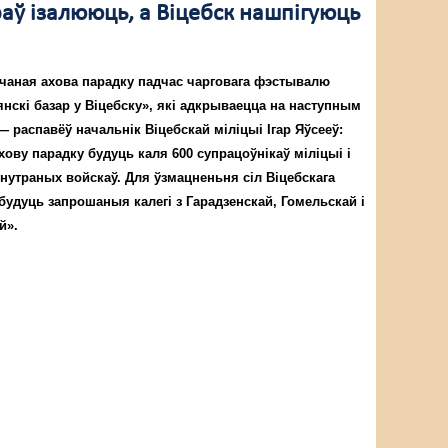
аў ізалююць, а Віцебск нашпігуюць
ечаная ахова парадку падчас чарговага фэстывалю
нскі базар у Віцебску», які адкрываецца на наступным
 — распавёў начальнік Віцебскай міліцыі Ігар Яўсееў:
ову парадку будуць каля 600 супрацоўнікаў міліцыі і
нутраных войскаў. Для ўзмацненьня сіл Віцебскага
 будуць запрошаныя калегі з Гарадзенскай, Гомельскай і
й».