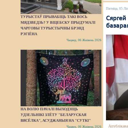
Пятніца, 05 Лі
ТУРЫСТАЎ ПРЫВАБІЦЬ ТАКІ ВОСЬ
Сяргей
МЯДЗВЕДЗЬ? У ВІЦЕБСКУ ПРЫДУМАЛІ
базара
ЧАРГОВЫ ТУРЫСТЫЧНЫ БРЭНД
РЭГІЁНА
Чацвер, 06 Жнівень 2026
НА ВОЛЮ ПАЧАЛІ ВЫХОДЗІЦЬ
УДЗЕЛЬНІКІ ЗЛЁТУ "БЕЛАРУСКАЯ
ВЯСЁЛКА", АСУДЖАНЫЯ НА "СУТКІ"
Апублікава
Чацвер, 06 Жнівень 2026