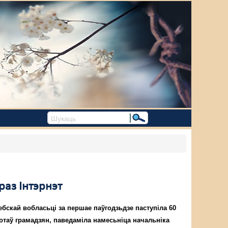
аз Інтэрнэт
ебскай вобласьці за першае паўгодзьдзе паступіла 60
отаў грамадзян, паведаміла намесьніца начальніка