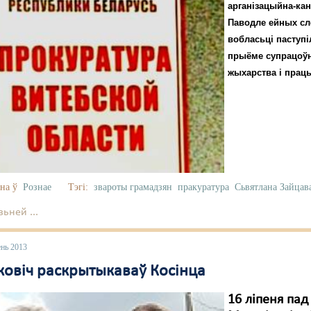
арганізацыйна-ка
Паводле ейных сло
вобласьці паступі
прыёме супрацоўні
жыхарства і прац
на ў
Рознае
Тэгі:
звароты грамадзян
пракуратура
Сьвятлана Зайцав
ьней ...
ень 2013
ковіч раскрытыкаваў Косінца
16 ліпеня па