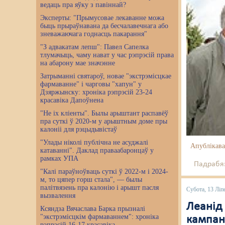
ведаць пра яўку з павіннай?
Эксперты: "Прымусовае лекаванне можа
быць прыраўнавана да бесчалавечнага або
зневажаючага годнасць пакарання"
"З адвакатам лепш": Павел Сапелка
тлумачыць, чаму нават у час рэпрэсій права
на абарону мае значэнне
Затрыманні святароў, новае "экстрэмісцкае
фармаванне" і чарговы "хапун" у
Дзяржынску: хроніка рэпрэсій 23-24
красавіка Дапоўнена
"Не іх кліенты". Былы арыштант распавёў
пра суткі ў 2020-м у арыштным доме пры
калоніі для рэцыдывістаў
"Улады ніколі публічна не асуджалі
Апублікава
катаванні". Даклад праваабаронцаў у
рамках УПА
Падрабяз
"Калі параўноўваць суткі ў 2022-м і 2024-
м, то цяпер горш стала", — былы
палітвязень пра калонію і арышт пасля
Субота, 13 Ліп
вызвалення
Леанід
Ксяндза Вячаслава Барка прызналі
"экстрэмісцкім фармаваннем": хроніка
кампан
рэпрэсій 16-17 красавіка