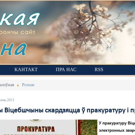
ская
на
рончы сайт
КАНТАКТ
ПРА НАС
RSS
алоўная
Рознае
пень 2013
 Віцебшчыны скардзяцца ў пракуратуру і пр
У пракуратуру Віц
электронных звар