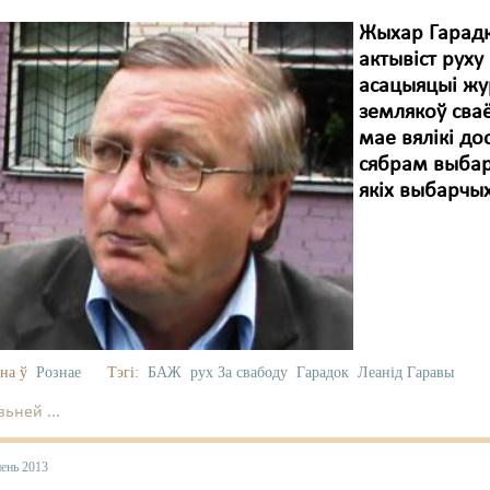
Жыхар Гарадк
актывіст руху
асацыяцыі жу
землякоў сва
мае вялікі до
сябрам выбарч
якіх выбарчых
на ў
Рознае
Тэгі:
БАЖ
рух За свабоду
Гарадок
Леанід Гаравы
ьней ...
пень 2013