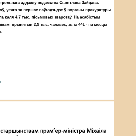
нтрольнага аддзелу ведамства Сьвятлана Зайцава.
ў, усяго за першае паўгодзьдзе ў ворганы пракуратуры
ла каля 4,7 тыс. пісьмовых зваротаў. На асабістым
камі прынятыя 2,9 тыс. чалавек, зь іх 441 - па месцы
ы.
а
д старшынствам прэм’ер-міністра Міхаіла