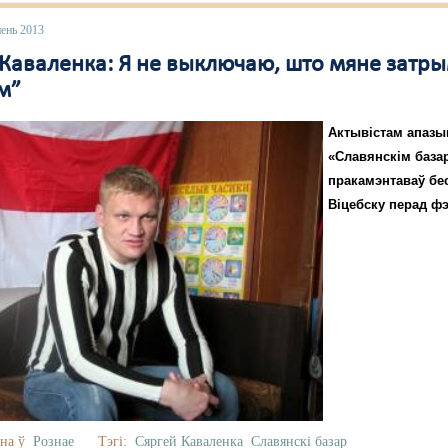
пень 2013
 Каваленка: Я не выключаю, што мяне затр
м”
Актывістам апазы
«Славянскім база
пракамэнтаваў бе
Віцебску перад фэ
на ў
Рознае
Тэгі:
Сяргей Каваленка
Славянскі базар