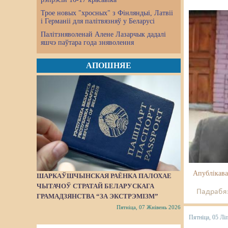
Трое новых "хросных" з Фінляндыі, Латвіі
і Германіі для палітвязняў у Беларусі
Палітзняволенай Алене Лазарчык дадалі
яшчэ паўтара года зняволення
АПОШНЯЕ
Апублікава
ШАРКАЎШЧЫНСКАЯ РАЁНКА ПАЛОХАЕ
ЧЫТАЧОЎ СТРАТАЙ БЕЛАРУСКАГА
Падрабяз
ГРАМАДЗЯНСТВА “ЗА ЭКСТРЭМІЗМ”
Пятніца, 07 Жнівень 2026
Пятніца, 05 Лі