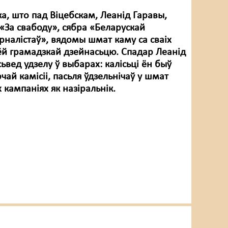
а, што пад Віцебскам, Леанід Гаравы,
 «За свабоду», сябра «Беларускай
рналістаў», вядомы шмат каму са сваіх
ёй грамадзкай дзейнасьцю. Спадар Леанід
сьвед удзелу ў выбарах: калісьці ён быў
ай камісіі, пасьля ўдзельнічаў у шмат
 кампаніях як назіральнік.