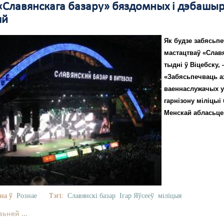
 «Славянскага базару» бяздомных і дэбашыр
яй
Як будзе забясьп
мастацтваў «Славя
тыдні ў Віцебску,
«Забясьпечваць ах
ваеннаслужачых у
гарнізону міліцыі
Менскай абласьце
на ў
Рознае
Тэгі:
Славянскі базар
Ігар Яўсееў
міліцыя
ьней ...