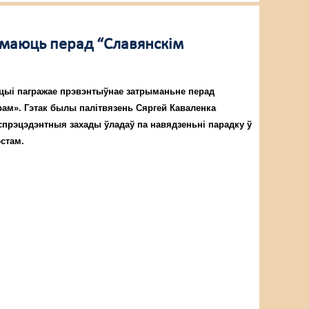
ымаюць перад “Славянскім
цыі пагражае прэвэнтыўнае затрыманьне перад
рам». Гэтак былы палітвязень Сяргей Каваленка
спрэцэдэнтныя захады ўладаў па навядзеньні парадку ў
стам.