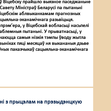
 ў Віцебску прайшло выязное паседжаньне
авету Міністраў Беларусі па пытаньні
іцебскім аблвыканкамам прагнозных
ацыяльна-эканамічнага разьвіцьця.
прэм’ера, у Віцебскай вобласьці насьпелі
аблемныя пытаньні. У прыватнасьці, у
ачаюцца самыя нізкія тэмпы ўводу жытла
 выніках пяці месяцаў ня выкананыя дзьве
ўных паказчыкаў сацыяльна-эканамічнага
ні з прыцэлам на прэзыдэнцкую