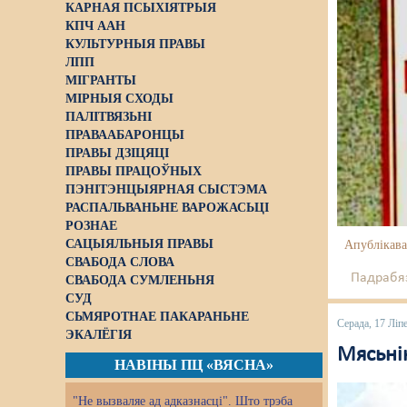
КАРНАЯ ПСЫХІЯТРЫЯ
КПЧ ААН
КУЛЬТУРНЫЯ ПРАВЫ
ЛПП
МІГРАНТЫ
МІРНЫЯ СХОДЫ
ПАЛІТВЯЗЬНІ
ПРАВААБАРОНЦЫ
ПРАВЫ ДЗІЦЯЦІ
ПРАВЫ ПРАЦОЎНЫХ
ПЭНІТЭНЦЫЯРНАЯ СЫСТЭМА
РАСПАЛЬВАНЬНЕ ВАРОЖАСЬЦІ
РОЗНАЕ
САЦЫЯЛЬНЫЯ ПРАВЫ
Апублікава
СВАБОДА СЛОВА
Падрабяз
СВАБОДА СУМЛЕНЬНЯ
СУД
СЬМЯРОТНАЕ ПАКАРАНЬНЕ
Серада, 17 Ліп
ЭКАЛЁГІЯ
Мясьні
НАВІНЫ ПЦ «ВЯСНА»
"Не вызваляе ад адказнасці". Што трэба