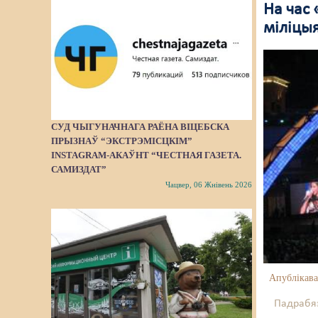
На час
міліцы
СУД ЧЫГУНАЧНАГА РАЁНА ВІЦЕБСКА
ПРЫЗНАЎ “ЭКСТРЭМІСЦКІМ”
INSTAGRAM-АКАЎНТ “ЧЕСТНАЯ ГАЗЕТА.
САМИЗДАТ”
Чацвер, 06 Жнівень 2026
Апублікава
Падрабяз