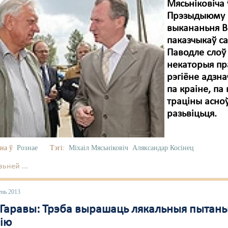
Мясьніковіча
Прэзыдыюму С
выкананьня В
паказчыкаў с
Паводле слоў 
некаторыя пр
рэгіёне адзн
па краіне, па
траціны асно
разьвіцьця.
на ў
Рознае
Тэгі:
Міхаіл Мясьніковіч
Аляксандар Косінец
ьней ...
ень 2013
 Гаравы: Трэба вырашаць лякальныя пытань
ію