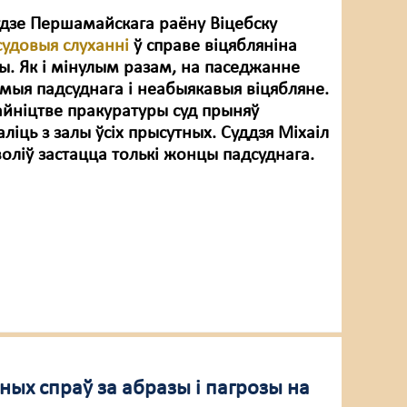
судзе Першамайскага раёну Віцебску
судовыя слуханні
ў справе віцябляніна
ы. Як і мінулым разам, на паседжанне
мыя падсуднага і неабыякавыя віцябляне.
айніцтве пракуратуры суд прыняў
іць з залы ўсіх прысутных. Суддзя Міхаіл
оліў застацца толькі жонцы падсуднага.
ных спраў за абразы і пагрозы на