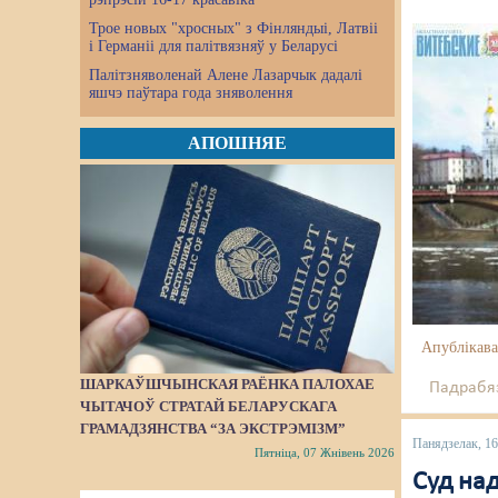
Трое новых "хросных" з Фінляндыі, Латвіі
і Германіі для палітвязняў у Беларусі
Палітзняволенай Алене Лазарчык дадалі
яшчэ паўтара года зняволення
АПОШНЯЕ
Апублікава
ШАРКАЎШЧЫНСКАЯ РАЁНКА ПАЛОХАЕ
Падрабяз
ЧЫТАЧОЎ СТРАТАЙ БЕЛАРУСКАГА
ГРАМАДЗЯНСТВА “ЗА ЭКСТРЭМІЗМ”
Панядзелак, 1
Пятніца, 07 Жнівень 2026
Суд на