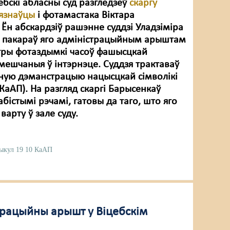
ебскі абласны суд разгледзеў
скаргу
язнаўцы
і фотамастака Віктара
Ён абскардзіў рашэнне суддзі Уладзіміра
і пакараў яго адміністрацыйным арыштам
а тры фотаздымкі часоў фашысцкай
мешчаныя ў інтэрнэце. Суддзя трактаваў
ічную дэманстрацыю нацысцкай сімволікі
0 КаАП). На разгляд скаргі Барысенкаў
бістымі рэчамі, гатовы да таго, што яго
варту ў зале суду.
ыкул 19 10 КаАП
трацыйны арышт у Віцебскім