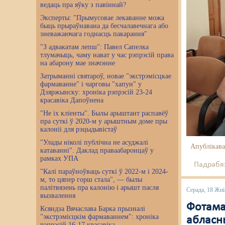
ведаць пра яўку з павіннай?
Эксперты: "Прымусовае лекаванне можа
быць прыраўнавана да бесчалавечнага або
зневажаючага годнасць пакарання"
"З адвакатам лепш": Павел Сапелка
тлумачыць, чаму нават у час рэпрэсій права
на абарону мае значэнне
Затрыманні святароў, новае "экстрэмісцкае
фармаванне" і чарговы "хапун" у
Дзяржынску: хроніка рэпрэсій 23-24
красавіка Дапоўнена
"Не іх кліенты". Былы арыштант распавёў
пра суткі ў 2020-м у арыштным доме пры
калоніі для рэцыдывістаў
"Улады ніколі публічна не асуджалі
Апублікава
катаванні". Даклад праваабаронцаў у
рамках УПА
Падрабяз
"Калі параўноўваць суткі ў 2022-м і 2024-
м, то цяпер горш стала", — былы
палітвязень пра калонію і арышт пасля
Серада, 18 Жні
вызвалення
Фотама
Ксяндза Вячаслава Барка прызналі
"экстрэмісцкім фармаваннем": хроніка
абласн
рэпрэсій 16-17 красавіка