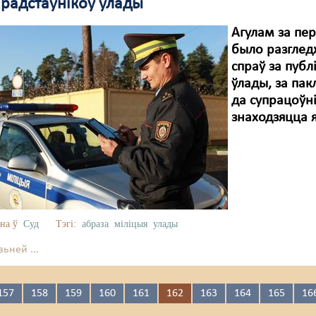
прадстаўнікоў улады
Агулам за пе
было разглед
спраў за публ
ўлады, за пак
да супрацоўні
знаходзяцца я
на ў
Суд
Тэгі:
абраза
міліцыя
улады
ьней ...
157
158
159
160
161
162
163
164
165
16