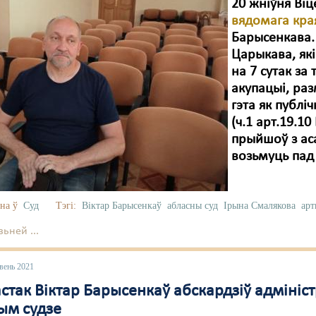
20 жніўня Віц
вядомага кра
Барысенкава. 
Царыкава, як
на 7 сутак з
акупацыі, раз
гэта як публ
(ч.1 арт.19.1
прыйшоў з аса
возьмуць пад 
на ў
Суд
Тэгі:
Віктар Барысенкаў
абласны суд
Ірына Смалякова
арт
ьней ...
вень 2021
стак Віктар Барысенкаў абскардзіў адмініс
ым судзе