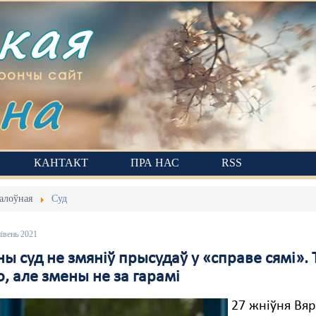
ская
на
рончы сайт
КАНТАКТ
ПРА НАС
RSS
алоўная
Суд
івень 2021
ны суд не змяніў прысудаў у «справе сямі»
, але змены не за гарамі
27 жніўня Вя