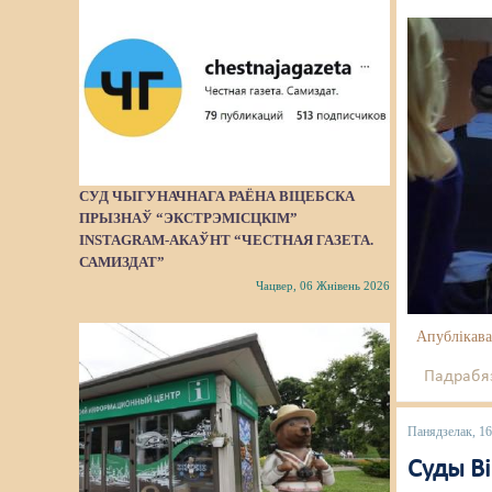
СУД ЧЫГУНАЧНАГА РАЁНА ВІЦЕБСКА
ПРЫЗНАЎ “ЭКСТРЭМІСЦКІМ”
INSTAGRAM-АКАЎНТ “ЧЕСТНАЯ ГАЗЕТА.
САМИЗДАТ”
Чацвер, 06 Жнівень 2026
Апублікава
Падрабяз
Панядзелак, 1
Суды Ві