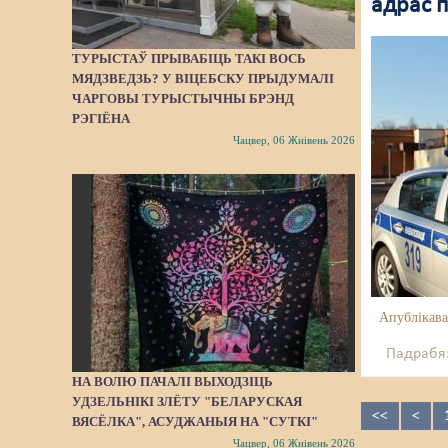
адрас 
ТУРЫСТАЎ ПРЫВАБІЦЬ ТАКІ ВОСЬ
МЯДЗВЕДЗЬ? У ВІЦЕБСКУ ПРЫДУМАЛІ
ЧАРГОВЫ ТУРЫСТЫЧНЫ БРЭНД
РЭГІЁНА
Чацвер, 06 Жнівень 2026
Апублікава
Падрабяз
НА ВОЛЮ ПАЧАЛІ ВЫХОДЗІЦЬ
УДЗЕЛЬНІКІ ЗЛЁТУ "БЕЛАРУСКАЯ
<<
<
ВЯСЁЛКА", АСУДЖАНЫЯ НА "СУТКІ"
Чацвер, 06 Жнівень 2026