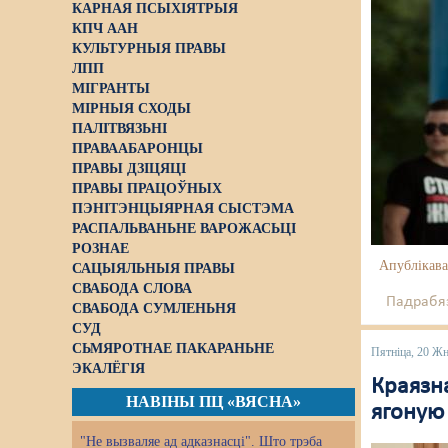
КАРНАЯ ПСЫХІЯТРЫЯ
КПЧ ААН
КУЛЬТУРНЫЯ ПРАВЫ
ЛПП
МІГРАНТЫ
МІРНЫЯ СХОДЫ
ПАЛІТВЯЗЬНІ
ПРАВААБАРОНЦЫ
ПРАВЫ ДЗІЦЯЦІ
ПРАВЫ ПРАЦОЎНЫХ
ПЭНІТЭНЦЫЯРНАЯ СЫСТЭМА
РАСПАЛЬВАНЬНЕ ВАРОЖАСЬЦІ
РОЗНАЕ
Апублікава
САЦЫЯЛЬНЫЯ ПРАВЫ
СВАБОДА СЛОВА
Падрабяз
СВАБОДА СУМЛЕНЬНЯ
СУД
СЬМЯРОТНАЕ ПАКАРАНЬНЕ
Пятніца, 20 Жн
ЭКАЛЁГІЯ
Краязна
НАВІНЫ ПЦ «ВЯСНА»
ягоную
"Не вызваляе ад адказнасці". Што трэба