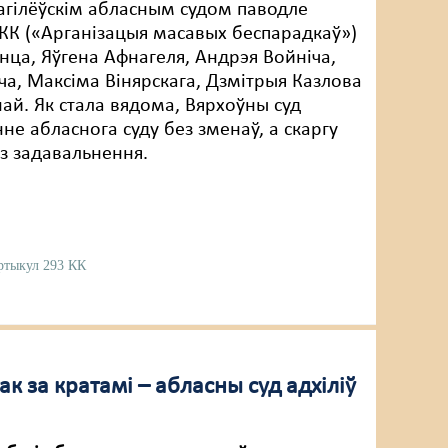
гілёўскім абласным судом паводле
 КК («Арганізацыя масавых беспарадкаў»)
нца, Яўгена Афнагеля, Андрэя Войніча,
ча, Максіма Вінярскага, Дзмітрыя Казлова
ай. Як стала вядома, Вярхоўны суд
не абласнога суду без зменаў, а скаргу
з задавальнення.
ртыкул 293 КК
к за кратамі – абласны суд адхіліў