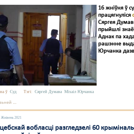
16 жніўня ў 
працягнуліся
Сяргея Думав
прыйшлі знаё
Аднак па хад
рашэнне выдал
Юрчанка дазв
на ў
Суд
Тэгі:
Сяргей Думава
Міхаіл Юрчанка
ьней ...
6 Жнівень 2021
цебскай вобласці разгледзелі 60 крыміналь