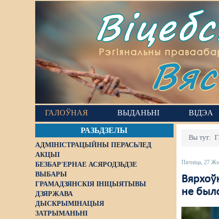
Віцеб
Вяс
Рэгіянальны правааба
ГАЛОЎНАЯ
ВЫДАНЬНІ
ВІДЭА
РАЗЬДЗЕЛЫ
Вы тут:
Г
АДМІНІСТРАЦЫЙНЫ ПЕРАСЬЛЕД
АКЦЫІ
Пятніца, 27 Жн
БЕЗБАР'ЕРНАЕ АСЯРОДЗЬДЗЕ
ВЫБАРЫ
Вярхоў
ГРАМАДЗЯНСКІЯ ІНІЦЫЯТЫВЫ
не было
ДЗЯРЖАВА
ДЫСКРЫМІНАЦЫЯ
ЗАТРЫМАНЬНІ