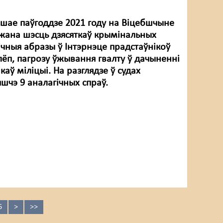
ршае паўгоддзе 2021 году на Віцебшчыне
жана шэсць дзясяткаў крымінальных
ічныя абразы ў Інтэрнэце прадстаўнікоў
лёп, пагрозу ўжывання гвалту ў дачыненні
каў міліцыі. На разглядзе ў судах
шчэ 9 аналагічных спраў.
6
>
>>