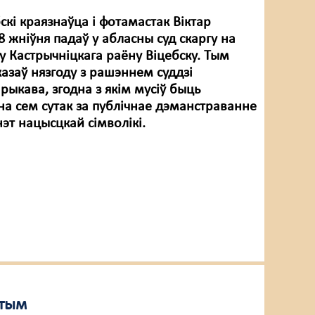
кі краязнаўца і фотамастак Віктар
 жніўня падаў у абласны суд скаргу на
у Кастрычніцкага раёну Віцебску. Тым
азаў нязгоду з рашэннем суддзі
рыкава, згодна з якім мусіў быць
а сем сутак за публічнае дэманстраванне
нэт нацысцкай сімволікі.
ытым