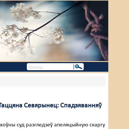
. Таццяна Севярынец: Спадзяванняў
рхоўны суд разгледзеў апеляцыйную скаргу