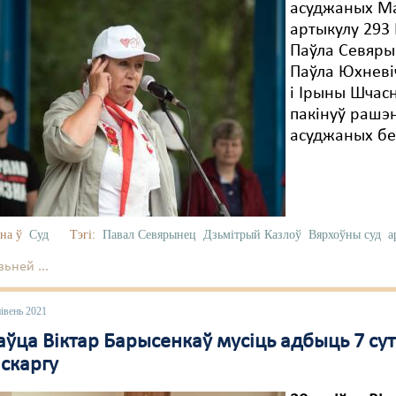
асуджаных Ма
артыкулу 293
Паўла Севяры
Паўла Юхневі
і Ірыны Шчасн
пакінуў рашэн
асуджаных бе
на ў
Суд
Тэгі:
Павал Севярынец
Дзьмітрый Казлоў
Вярхоўны суд
а
ьней ...
івень 2021
ўца Віктар Барысенкаў мусіць адбыць 7 сута
 скаргу