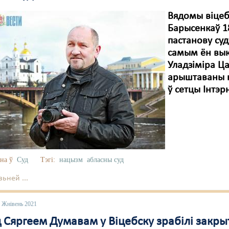
Вядомы віцебс
Барысенкаў 18
пастанову суд
самым ён вык
Уладзіміра Ца
арыштаваны н
ў сетцы Інтэр
на ў
Суд
Тэгі:
нацызм
абласны суд
ьней ...
6 Жнівень 2021
д Сяргеем Думавам у Віцебску зрабілі закр