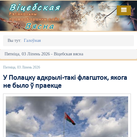
Віцебская
Рэгіянальны
праваабарончы сайт
Вясна
Галоўная
Выданьні
Адміністрацыйны перасьлед
Вы тут:
Галоўная
Відэа
Акцыі
Пятніца, 03 Ліпень 2026 - Віцебская вясна
Кантакт
Безбар'ернае асяродзьдзе
Пятніца, 03 Ліпень 2026
Пра нас
Выбары
У Полацку адкрылі-такі флагшток, якога
не было ў праекце
RSS
Грамадзянскія ініцыятывы
Дзяржава
Дыскрымінацыя
Затрыманьні