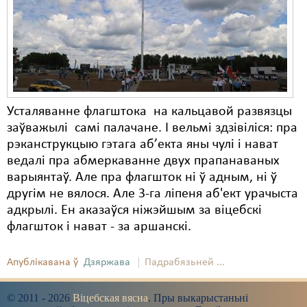
Карная псыхіятрыя
КПЧ ААН
Культурныя правы
ЛПП
Усталяванне флагштока на кальцавой развязцы
Мігранты
заўважылі самі палачане. І вельмі здзівіліся: пра
Мірныя сходы
рэканструкцыю гэтага аб’екта яны чулі і нават
ведалі пра абмеркаванне двух прапанаваных
Палітвязьні
варыянтаў. Але пра флагшток ні ў адным, ні ў
другім не вялося. Але 3-га ліпеня аб'ект урачыста
Праваабаронцы
адкрылі. Ен аказаўся ніжэйшым за віцебскі
Правы дзіцяці
флагшток і нават - за аршанскі.
Пэнітэнцыярная сыстэма
Апублікавана ў
Дзяржава
Падрабязьней ...
Распальваньне варожасьці
© 2011 - 2026
Віцебская вясна
. Пры выкарыстаньні
Рознае