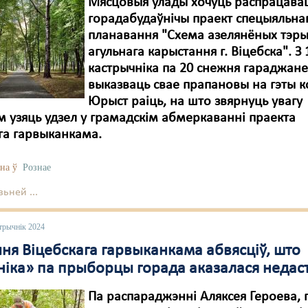
Мясцовыя ўлады хочуць распрацава
горадабудаўнічы праект спецыяльна
планавання "Схема азелянёных тэр
агульнага карыстання г. Віцебска". З 
кастрычніка па 20 снежня гараджан
выказваць свае прапановы на гэты к
Юрыст раіць, на што звярнуць увагу
 узяць удзел у грамадскім абмеркаванні праекта
га гарвыканкама.
на ў
Рознае
ьней ...
трычнік 2024
ня Віцебскага гарвыканкама абвясціў, што
ніка» па прыборцы горада аказалася недас
Па распараджэнні Аляксея Героева, 