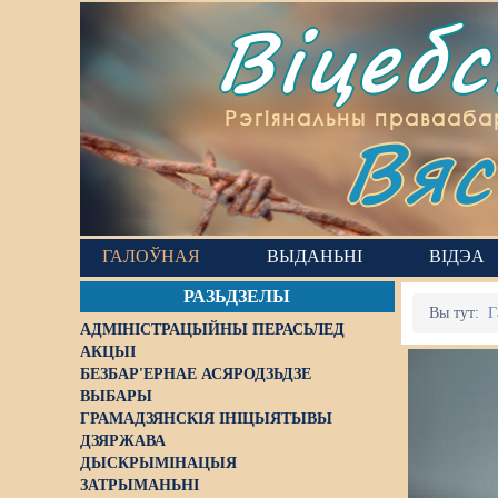
Віцеб
Вяс
Рэгіянальны правааба
ГАЛОЎНАЯ
ВЫДАНЬНІ
ВІДЭА
РАЗЬДЗЕЛЫ
Вы тут:
Г
АДМІНІСТРАЦЫЙНЫ ПЕРАСЬЛЕД
АКЦЫІ
БЕЗБАР'ЕРНАЕ АСЯРОДЗЬДЗЕ
ВЫБАРЫ
ГРАМАДЗЯНСКІЯ ІНІЦЫЯТЫВЫ
ДЗЯРЖАВА
ДЫСКРЫМІНАЦЫЯ
ЗАТРЫМАНЬНІ