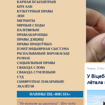
КАРНАЯ ПСЫХІЯТРЫЯ
КПЧ ААН
КУЛЬТУРНЫЯ ПРАВЫ
ЛПП
МІГРАНТЫ
МІРНЫЯ СХОДЫ
ПАЛІТВЯЗЬНІ
ПРАВААБАРОНЦЫ
ПРАВЫ ДЗІЦЯЦІ
ПРАВЫ ПРАЦОЎНЫХ
ПЭНІТЭНЦЫЯРНАЯ СЫСТЭМА
РАСПАЛЬВАНЬНЕ ВАРОЖАСЬЦІ
РОЗНАЕ
САЦЫЯЛЬНЫЯ ПРАВЫ
СВАБОДА СЛОВА
Чацвер, 24 Кас
СВАБОДА СУМЛЕНЬНЯ
У Віцеб
СУД
СЬМЯРОТНАЕ ПАКАРАНЬНЕ
лётала
ЭКАЛЁГІЯ
НАВІНЫ ПЦ «ВЯСНА»
"Не вызваляе ад адказнасці". Што трэба