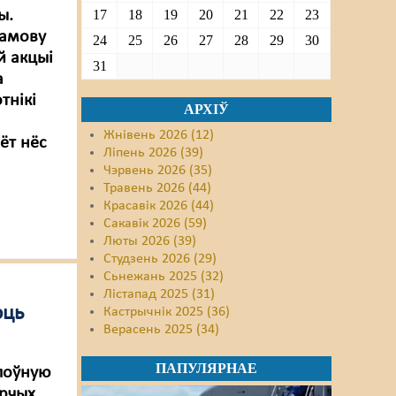
ы.
17
18
19
20
21
22
23
замову
24
25
26
27
28
29
30
й акцыі
31
а
тнікі
АРХІЎ
Жнівень 2026 (12)
ёт нёс
Ліпень 2026 (39)
Чэрвень 2026 (35)
Травень 2026 (44)
Красавік 2026 (44)
Сакавік 2026 (59)
Люты 2026 (39)
Студзень 2026 (29)
Сьнежань 2025 (32)
Лістапад 2025 (31)
юць
Кастрычнік 2025 (36)
Верасень 2025 (34)
ПАПУЛЯРНАЕ
 поўную
арчых