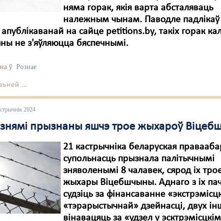
няма горак, якія варта абсталяваць
належным чынам. Паводле падлікаў
 апублікаванай на сайце petitions.by, такіх горак кал
яны не з'яўляюцца бяспечнымі.
на ў
Рознае
ьней ...
астрычнік 2024
язнямі прызнаны яшчэ трое жыхароў Віцеб
21 кастрычніка беларуская правааб
супольнасць прызнала палітычнымі
зняволенымі 8 чалавек, сярод іх тро
жыхары Віцебшчыны. Аднаго з іх пач
судзіць за фінансаванне «экстрэмісцк
«тэрарыстычнай» дзейнасці, двух і
вінавацяць за «удзел у эсктрэмісцкі