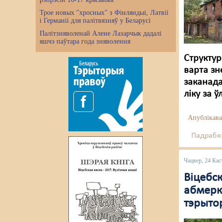
Трое новых "хросных" з Фінляндыі, Латвіі
і Германіі для палітвязняў у Беларусі
Палітзняволенай Алене Лазарчык дадалі
яшчэ паўтара года зняволення
Структур
варта зн
заканад
ліку за 
Апублікава
Падрабяз
Чацвер, 24 Кас
Віцебс
абмерка
тэрыто