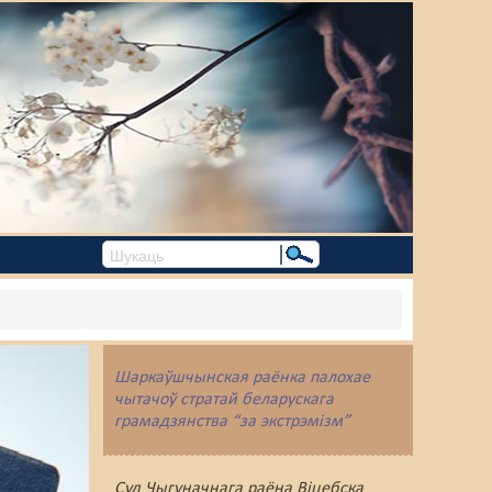
Шаркаўшчынская раёнка палохае
чытачоў стратай беларускага
грамадзянства “за экстрэмізм”
Суд Чыгуначнага раёна Віцебска