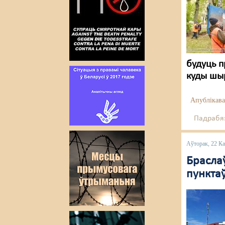
будуць п
куды шы
Апублікава
Падрабяз
Аўторак, 22 К
Брасла
пунктаў