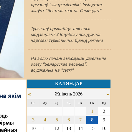
прызнаў “экстрэмісцкім” Instagram-
акаўнт “Честная газета. Самиздат”
Турыстаў прывабіць такі вось
мядзведзь? У Віцебску прыдумалі
чарговы турыстычны брэнд рэгіёна
На волю пачалі выходзіць удзельнікі
злёту "Беларуская вясёлка",
асуджаныя на "суткі"
КАЛЯНДАР
«
»
Жнівень 2026
на якім
Пн
Аў
Ср
Чц
Пт
Сб
Нд
1
2
юць
3
4
5
6
7
8
9
 фірмы
10
11
12
13
14
15
16
чайныя