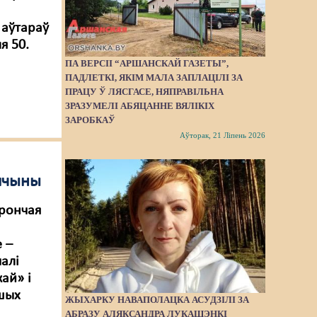
 аўтараў
я 50.
ПА ВЕРСІІ “АРШАНСКАЙ ГАЗЕТЫ”,
ПАДЛЕТКІ, ЯКІМ МАЛА ЗАПЛАЦІЛІ ЗА
ПРАЦУ Ў ЛЯСГАСЕ, НЯПРАВІЛЬНА
ЗРАЗУМЕЛІ АБЯЦАННЕ ВЯЛІКІХ
ЗАРОБКАЎ
Аўторак, 21 Ліпень 2026
шчыны
арончая
е –
алі
ай» і
ншых
ЖЫХАРКУ НАВАПОЛАЦКА АСУДЗІЛІ ЗА
м
АБРАЗУ АЛЯКСАНДРА ЛУКАШЭНКІ