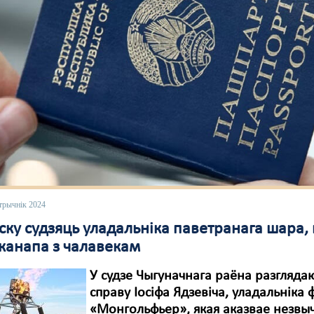
трычнік 2024
ску судзяць уладальніка паветранага шара, 
 канапа з чалавекам
У судзе Чыгуначнага раёна разгляда
справу Іосіфа Ядзевіча, уладальніка
«Монгольфьер», якая аказвае незвы