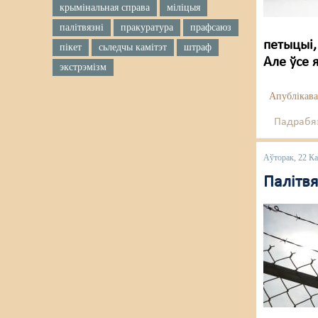
крымінальная справа
міліцыя
палітвязні
пракуратура
прафсаюз
петыцыі,
пікет
сьледчы камітэт
штраф
Але ўсе 
экстрэмізм
Апублікава
Падрабяз
Аўторак, 22 К
Палітв