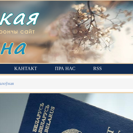
ская
на
рончы сайт
КАНТАКТ
ПРА НАС
RSS
алоўная