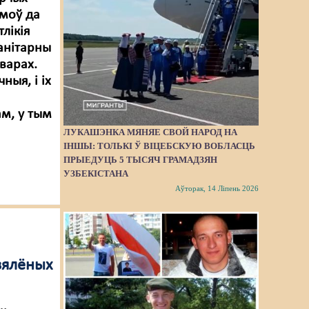
амоў да
лікія
анітарны
дварах.
ныя, і іх
м, у тым
ЛУКАШЭНКА МЯНЯЕ СВОЙ НАРОД НА
ІНШЫ: ТОЛЬКІ Ў ВІЦЕБСКУЮ ВОБЛАСЦЬ
ПРЫЕДУЦЬ 5 ТЫСЯЧ ГРАМАДЗЯН
УЗБЕКІСТАНА
Аўторак, 14 Ліпень 2026
зялёных