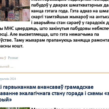
пабудоў у дварах шматкватэрных д
канца гэтага года. Гэта адказ на шмат
скаргі тамтэйшых жыхароў на антыс
і аварыйны стан сараеў у гарадскіх 
ы МНС цвердзяць, што закінутыя пабудовы небяспеч
есці. Але высветляецца, што гэта немагчыма па
аўстве. Таму жыхарам прапануюць заняцца рамонта
ўласны кошт.
на ў
Рознае
ьней ...
трычнік 2024
кі гарвыканкам анансаваў грамадскае
ванне экалагічнага стану горада і схемы «
рый»