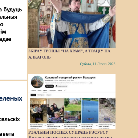
а будуць
альныя
то
сім
адзе
ЗБІРАЎ ГРОШЫ “НА ХРАМ”, А ТРАЦІЎ НА
АЛКАГОЛЬ
Субота, 11 Ліпень 2026
селеных
ельскіх
РЭАЛЬНЫ ПОСПЕХ СУПРАЦЬ РЭСУРСУ
авета