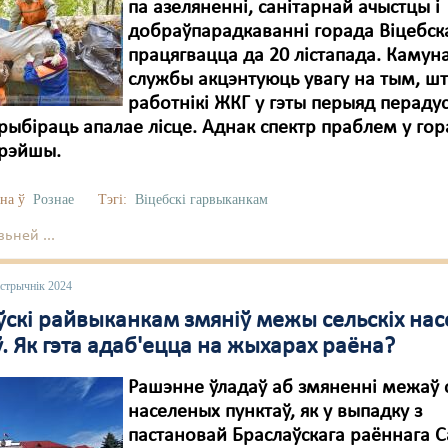
па азеляненні, санітарнай ачыстцы і
добраўпарадкаванні горада Віцебск
працягвацца да 20 лістапада. Камун
службы акцэнтуюць увагу на тым, ш
работнікі ЖКГ у гэты перыяд пераду
рыбіраць апалае лісце. Аднак спектр праблем у гор
рэйшы.
на ў
Рознае
Тэгі:
Віцебскі гарвыканкам
ьней ...
астрычнік 2024
ўскі райвыканкам змяніў межы сельскіх на
. Як гэта адаб'ецца на жыхарах раёна?
Рашэнне ўладаў аб змяненні межаў с
населеных пунктаў, як у выпадку з
пастановай Браслаўскага раённага С