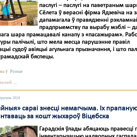
паслугі – паслугі на паветраным шар
Сёлета ў верасні фірма Ядзевіча на 
дапамагала ў правядзенні рэкламна
прадпрыемству па вырабу мэблі – д
ага шара прамацавалі канапу з «пасажырам». Рабо
уры палічылі, што мела месца парушэнне правіл
ацыі судоў авіяцыі агульнага прызначэння, і што пал
грамадскай бяспецы.
на ў
Рознае
ьней ...
трычнік 2024
йныя» сараі знесці немагчыма. Іх прапану
нтаваць за кошт жыхароў Віцебска
Гарадскія ўлады абяцаюць правесці
інвентарызацыю надворных гаспад