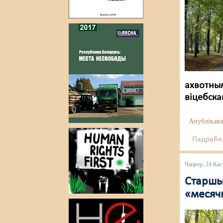
ахвотным
віцебска
Апублікава
Падрабяз
Чацвер, 24 Кас
Старшы
«месяч