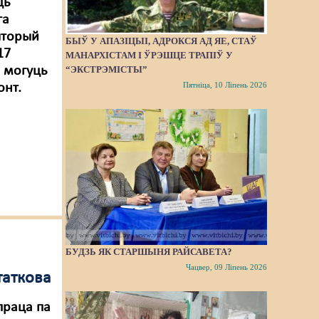
ць
га
ыторый
БЫЎ У АПАЗІЦЫІ, АДРОКСЯ АД ЯЕ, СТАЎ
17
МАНАРХІСТАМ І ЎРЭШЦЕ ТРАПІЎ У
“ЭКСТРЭМІСТЫ”
е могуць
Пятніца, 10 Ліпень 2026
онт.
БУДЗЬ ЯК СТАРШЫНЯ РАЙСАВЕТА?
Чацвер, 09 Ліпень 2026
таткова
праца па