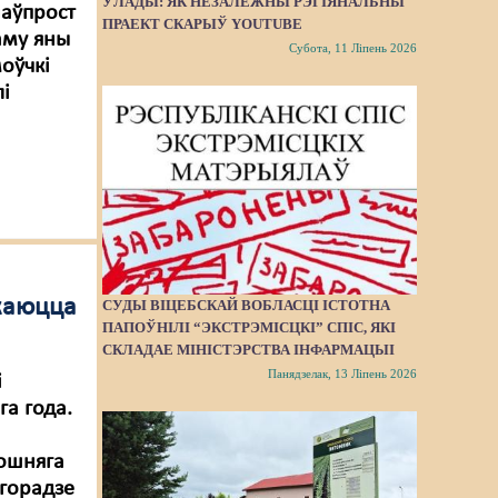
ЎЛАДЫ: ЯК НЕЗАЛЕЖНЫ РЭГІЯНАЛЬНЫ
наўпрост
ПРАЕКТ СКАРЫЎ YOUTUBE
аму яны
Субота, 11 Ліпень 2026
оўчкі
лі
джаюцца
СУДЫ ВІЦЕБСКАЙ ВОБЛАСЦІ ІСТОТНА
ПАПОЎНІЛІ “ЭКСТРЭМІСЦКІ” СПІС, ЯКІ
СКЛАДАЕ МІНІСТЭРСТВА ІНФАРМАЦЫІ
Панядзелак, 13 Ліпень 2026
і
га года.
пошняга
 горадзе