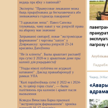
ведаць пра яўку з павіннай?
Эксперты: "Прымусовае лекаванне можа
быць прыраўнавана да бесчалавечнага або
зневажаючага годнасць пакарання"
"З адвакатам лепш": Павел Сапелка
тлумачыць, чаму нават у час рэпрэсій права
паветран
на абарону мае значэнне
пракурат
Затрыманні святароў, новае "экстрэмісцкае
эксплуат
фармаванне" і чарговы "хапун" у
Дзяржынску: хроніка рэпрэсій 23-24
пагрозу 
красавіка Дапоўнена
"Не іх кліенты". Былы арыштант распавёў
Апублікава
пра суткі ў 2020-м у арыштным доме пры
калоніі для рэцыдывістаў
Падрабяз
"Улады ніколі публічна не асуджалі
катаванні". Даклад праваабаронцаў у
рамках УПА
Чацвер, 24 Кас
"Калі параўноўваць суткі ў 2022-м і 2024-
«Авары
м, то цяпер горш стала", — былы
палітвязень пра калонію і арышт пасля
адрама
вызвалення
Ксяндза Вячаслава Барка прызналі
"экстрэмісцкім фармаваннем": хроніка
рэпрэсій 16-17 красавіка