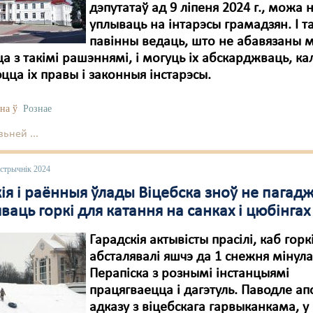
дэпутатаў ад 9 ліпеня 2024 г., можа 
уплываць на інтарэсы грамадзян. І т
павінны ведаць, што не абавязаны м
а з такімі рашэннямі, і могуць іх абскарджваць, ка
ца іх правы і законныя інстарэсы.
на ў
Рознае
ьней ...
астрычнік 2024
кія і раённыя ўлады Віцебска зноў не пага
ваць горкі для катання на санках і цюбінгах
Гарадскія актывісты прасілі, каб горк
абсталявалі яшчэ да 1 снежня мінула
Перапіска з рознымі інстанцыямі
працягваецца і дагэтуль. Паводле а
адказу з віцебскага гарвыканкама, у