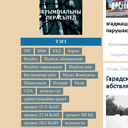
згаджацц
парушаюц
ТЭГІ
Апублікава
ІЧУ
БНФ
БХД
Ворша
Падрабяз
Віцебск
Віцебскі аблвыканкам
Віцебскі гарвыканкам
Віцебскі раён
Аўторак, 22 К
Кастрычніцкі раён
Міхаіл Жамчужны
Гарадс
Наваполацак
Полацак
Расея
абсталя
СІЗА
абласны суд
адміністрацыйны арышт
артыкул 19 11 КаАП
артыкул 23 34 КаАП
артыкул 369 КК
артыкул 2423 КаАП
журналісты