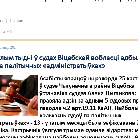
на ў
Рознае
ьней ...
стапад 2024
лым тыдні ў судах Віцебскай вобласці адбы
па палітычных «адміністратыўках»
Асабісты «працоўны рэкорд» 25 кас
ў судзе Чыгуначнага раёна Віцебска
ўстанавіла суддзя Алена Цыганкова:
правяла адзін за адным 5 судовых п
паводле ч.2 арт.19.11 КаАП. Найбол
колькасць судоў па палітычных
тратыўках» - 13 - у гэтым месяцы была зафіксавана 
іка. Кастрычнік ўвогуле трымае сумнае лідарства: 