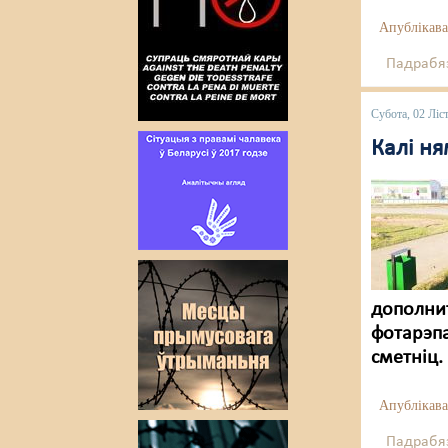
Апублікава
Падрабяз
Субота, 02 Ліс
Калі ня
дополни
фотарэпа
сметніц.
Апублікава
Падрабяз