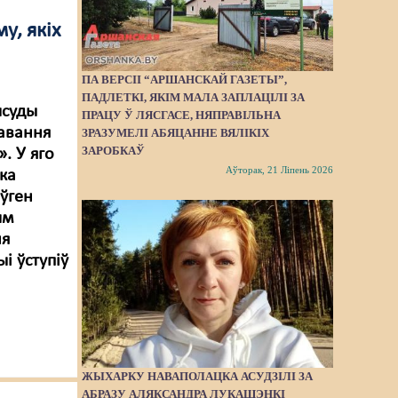
у, якіх
ПА ВЕРСІІ “АРШАНСКАЙ ГАЗЕТЫ”,
ПАДЛЕТКІ, ЯКІМ МАЛА ЗАПЛАЦІЛІ ЗА
ысуды
ПРАЦУ Ў ЛЯСГАСЕ, НЯПРАВІЛЬНА
равання
ЗРАЗУМЕЛІ АБЯЦАННЕ ВЯЛІКІХ
ЗАРОБКАЎ
. У яго
Аўторак, 21 Ліпень 2026
ка
ўген
ым
ня
і ўступіў
ЖЫХАРКУ НАВАПОЛАЦКА АСУДЗІЛІ ЗА
АБРАЗУ АЛЯКСАНДРА ЛУКАШЭНКІ