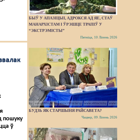
5-
БЫЎ У АПАЗІЦЫІ, АДРОКСЯ АД ЯЕ, СТАЎ
МАНАРХІСТАМ І ЎРЭШЦЕ ТРАПІЎ У
“ЭКСТРЭМІСТЫ”
Пятніца, 10 Ліпень 2026
звалак
к
БУДЗЬ ЯК СТАРШЫНЯ РАЙСАВЕТА?
я
Чацвер, 09 Ліпень 2026
д пошуку
цца ў