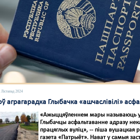
 Лістапад 2024
ў аграгарадка Глыбачка «ашчаслівілі» асф
«Ажыццяўленнем мары называюць 
Глыбачцы асфальтаванне адразу нек
працяглых вуліц», -- піша вушацкая 
газета «Патрыёт». Нават у самыя за