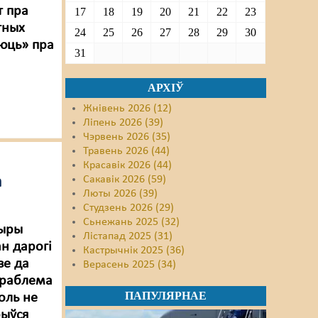
т пра
17
18
19
20
21
22
23
тных
24
25
26
27
28
29
30
аюць» пра
31
АРХІЎ
Жнівень 2026 (12)
Ліпень 2026 (39)
Чэрвень 2026 (35)
Травень 2026 (44)
Красавік 2026 (44)
а
Сакавік 2026 (59)
Люты 2026 (39)
Студзень 2026 (29)
Сьнежань 2025 (32)
хыры
Лістапад 2025 (31)
н дарогі
Кастрычнік 2025 (36)
зе да
Верасень 2025 (34)
 праблема
ПАПУЛЯРНАЕ
оль не
рыўся