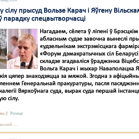
стапад 2024
 у сілу прысуд Вользе Карач і Яўгену Вільскам
 ў парадку спецвытворчасці
Нагадаем, сёлета ў ліпені ў Брэсцкім
абласным судзе завочна вынеслі пр
«удзельнікам экстрэмісцкага фармі
«Форум дэмакратычных сіл Беларусі»
складзе згадваліся ўраджэнка Віцебс
Вольга Карач і жыхар Наваполацка Я
 якія цяпер знаходзяцца за мяжой. Згодна з афіцыйн
леннем Генеральнай пракуратуры, пасля пасяджэн
калегіі Вярхоўнага суда, вырак суда першай інстанцы
ую сілу.
на ў
Рознае
ьней ...