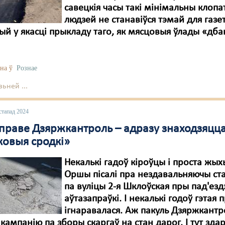
савецкія часы такі мінімальны клопа
людзей не станавіўся тэмай для газе
ый у якасці прыкладу таго, як мясцовыя ўлады «дб
на ў
Рознае
ьней ...
стапад 2024
 справе Дзяржкантроль – адразу знаходзяцц
ковыя сродкі»
Некалькі гадоў кіроўцы і проста жы
Оршы пісалі пра нездавальняючы ста
па вуліцы 2-я Шклоўская пры пад'езд
аўтазапраўкі. І некалькі годоў гэтая
ігнаравалася. Аж пакуль Дзяржкантр
 кампанію па зборы скаргаў на стан дарог. І тут зда