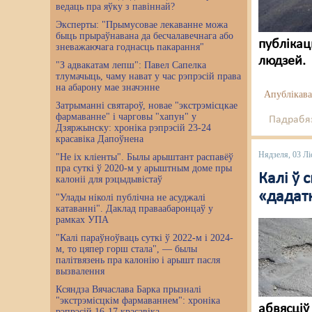
ведаць пра яўку з павіннай?
Эксперты: "Прымусовае лекаванне можа
быць прыраўнавана да бесчалавечнага або
публікац
зневажаючага годнасць пакарання"
людзей.
"З адвакатам лепш": Павел Сапелка
тлумачыць, чаму нават у час рэпрэсій права
на абарону мае значэнне
Апублікава
Затрыманні святароў, новае "экстрэмісцкае
фармаванне" і чарговы "хапун" у
Падрабяз
Дзяржынску: хроніка рэпрэсій 23-24
красавіка Дапоўнена
Нядзеля, 03 Лі
"Не іх кліенты". Былы арыштант распавёў
пра суткі ў 2020-м у арыштным доме пры
Калі ў
калоніі для рэцыдывістаў
«дадат
"Улады ніколі публічна не асуджалі
катаванні". Даклад праваабаронцаў у
рамках УПА
"Калі параўноўваць суткі ў 2022-м і 2024-
м, то цяпер горш стала", — былы
палітвязень пра калонію і арышт пасля
вызвалення
Ксяндза Вячаслава Барка прызналі
"экстрэмісцкім фармаваннем": хроніка
абвясціў
рэпрэсій 16-17 красавіка