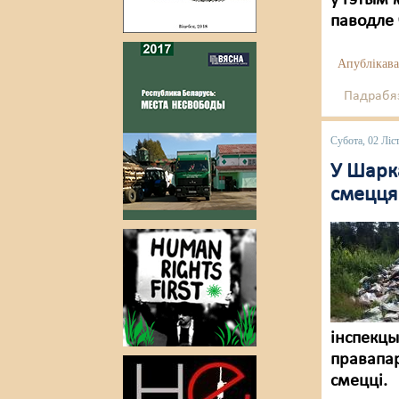
ў гэтым 
паводле 
Апублікава
Падрабяз
Субота, 02 Ліс
У Шарк
смецця
інспекц
правапар
смецці.