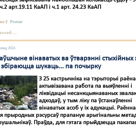
месяцы зафіксавана найбольшая колькасць судоў - 9
ч.2 арт.19.11 КаАП і ч.1 арт. 24.23 КаАП
на ў
Рознае
ьней ...
тапад 2024
аўшчыне вінаватых ва ўтварэнні стыхійных 
 збіраюцца шукаць... па почырку
З 25 кастрычніка на тэрыторыі раёна
актывізавана работа па выяўленні і
ліквідацыі несанкцыянаваных звала
адходаў, у тым ліку па ўстанаўленні
вінаватых асоб у іх адукацыі. Раённа
ыя прыродных рэсурсаў прапануе арыгінальны мета
ушальнікаў. Праўда, для гэтага прыйдзецца пакапа