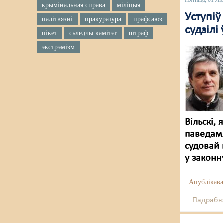
Пятніца, 01 Лі
крымінальная справа
міліцыя
Уступіў
палітвязні
пракуратура
прафсаюз
судзілі
пікет
сьледчы камітэт
штраф
экстрэмізм
Вільскі,
паведам
судовай 
у законн
Апублікава
Падрабяз