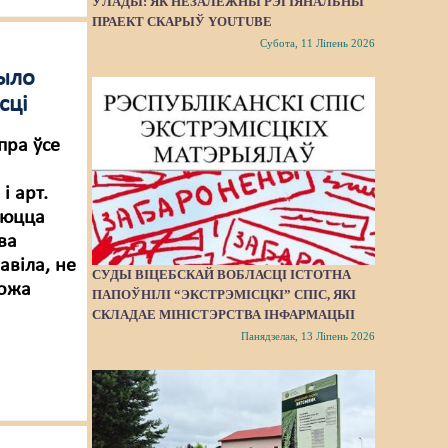
ЎЛАДЫ: ЯК НЕЗАЛЕЖНЫ РЭГІЯНАЛЬНЫ
ПРАЕКТ СКАРЫЎ YOUTUBE
Субота, 11 Ліпень 2026
было
сці
пра ўсе
і арт.
аюцца
ва
авіла, не
СУДЫ ВІЦЕБСКАЙ ВОБЛАСЦІ ІСТОТНА
можа
ПАПОЎНІЛІ “ЭКСТРЭМІСЦКІ” СПІС, ЯКІ
СКЛАДАЕ МІНІСТЭРСТВА ІНФАРМАЦЫІ
Панядзелак, 13 Ліпень 2026