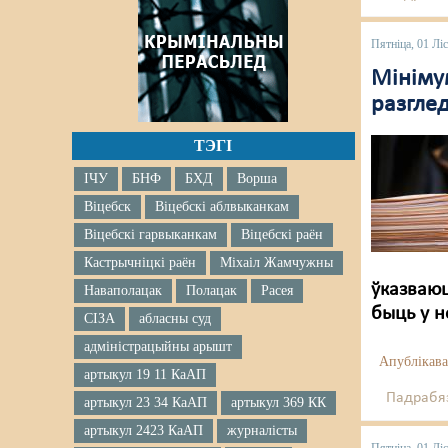
Пятніца, 01 Лі
Мініму
разглед
ТЭГІ
ІЧУ
БНФ
БХД
Ворша
Віцебск
Віцебскі аблвыканкам
Віцебскі гарвыканкам
Віцебскі раён
Кастрычніцкі раён
Міхаіл Жамчужны
ўказваюц
Наваполацак
Полацак
Расея
быць у н
СІЗА
абласны суд
адміністрацыйны арышт
Апублікава
артыкул 19 11 КаАП
Падрабяз
артыкул 23 34 КаАП
артыкул 369 КК
артыкул 2423 КаАП
журналісты