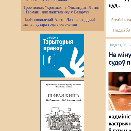
цуд...
Трое новых "хросных" з Фінляндыі, Латвіі
і Германіі для палітвязняў у Беларусі
Палітзняволенай Алене Лазарчык дадалі
Апублікава
яшчэ паўтара года зняволення
Падрабяз
Нядзеля, 03 Лі
На міну
судоў 
«адмініс
кастрычн