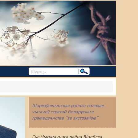
Шаркаўшчынская раёнка палохае
чытачоў стратай беларускага
грамадзянства “за экстрэмізм”
Суд Чыгуначнага раёна Віцебска