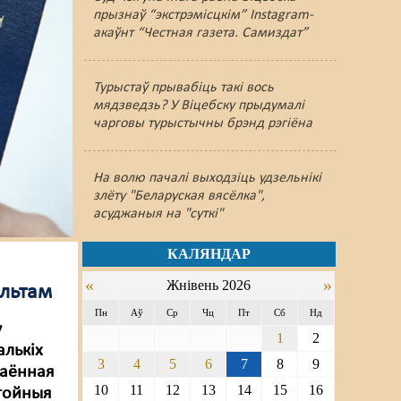
прызнаў “экстрэмісцкім” Instagram-
акаўнт “Честная газета. Самиздат”
Турыстаў прывабіць такі вось
мядзведзь? У Віцебску прыдумалі
чарговы турыстычны брэнд рэгіёна
На волю пачалі выходзіць удзельнікі
злёту "Беларуская вясёлка",
асуджаныя на "суткі"
КАЛЯНДАР
«
»
Жнівень 2026
альтам
Пн
Аў
Ср
Чц
Пт
Сб
Нд
у
1
2
алькіх
3
4
5
6
7
8
9
раённая
10
11
12
13
14
15
16
стойныя