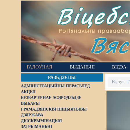
Віцеб
Вяс
Рэгіянальны правааба
ГАЛОЎНАЯ
ВЫДАНЬНІ
ВІДЭА
РАЗЬДЗЕЛЫ
Вы тут:
Г
АДМІНІСТРАЦЫЙНЫ ПЕРАСЬЛЕД
АКЦЫІ
БЕЗБАР'ЕРНАЕ АСЯРОДЗЬДЗЕ
ВЫБАРЫ
ГРАМАДЗЯНСКІЯ ІНІЦЫЯТЫВЫ
ДЗЯРЖАВА
ДЫСКРЫМІНАЦЫЯ
ЗАТРЫМАНЬНІ