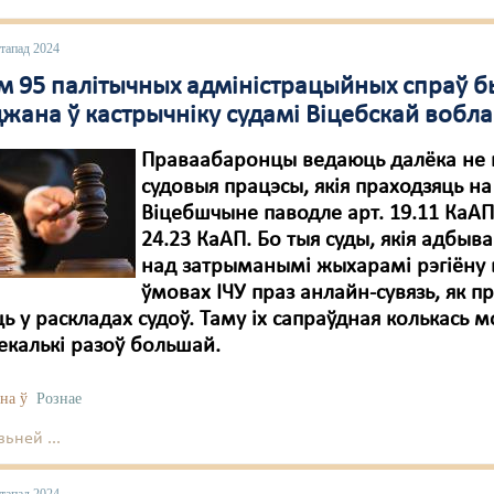
стапад 2024
м 95 палітычных адміністрацыйных спраў 
жана ў кастрычніку судамі Віцебскай вобла
Праваабаронцы ведаюць далёка не 
судовыя працэсы, якія праходзяць на
Віцебшчыне паводле арт. 19.11 КаАП 
24.23 КаАП. Бо тыя суды, якія адбыв
над затрыманымі жыхарамі рэгіёну 
ўмовах ІЧУ праз анлайн-сувязь, як пр
ь у раскладах судоў. Таму іх сапраўдная колькась 
екалькі разоў большай.
на ў
Рознае
ьней ...