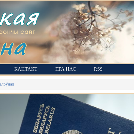
ская
на
рончы сайт
КАНТАКТ
ПРА НАС
RSS
алоўная