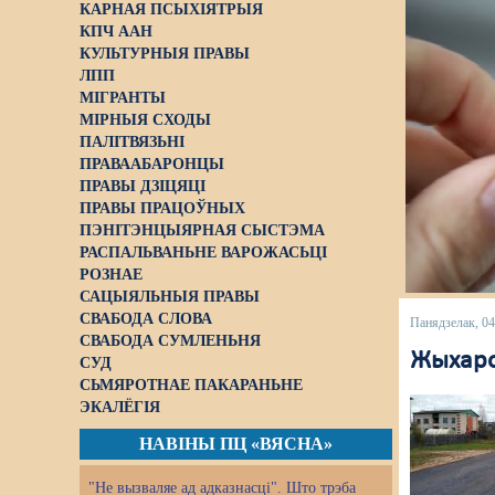
КАРНАЯ ПСЫХІЯТРЫЯ
КПЧ ААН
КУЛЬТУРНЫЯ ПРАВЫ
ЛПП
МІГРАНТЫ
МІРНЫЯ СХОДЫ
ПАЛІТВЯЗЬНІ
ПРАВААБАРОНЦЫ
ПРАВЫ ДЗІЦЯЦІ
ПРАВЫ ПРАЦОЎНЫХ
ПЭНІТЭНЦЫЯРНАЯ СЫСТЭМА
РАСПАЛЬВАНЬНЕ ВАРОЖАСЬЦІ
РОЗНАЕ
САЦЫЯЛЬНЫЯ ПРАВЫ
СВАБОДА СЛОВА
Панядзелак, 04
СВАБОДА СУМЛЕНЬНЯ
Жыхаро
СУД
СЬМЯРОТНАЕ ПАКАРАНЬНЕ
ЭКАЛЁГІЯ
НАВІНЫ ПЦ «ВЯСНА»
"Не вызваляе ад адказнасці". Што трэба