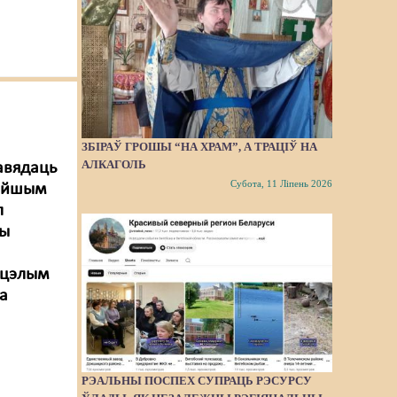
ЗБІРАЎ ГРОШЫ “НА ХРАМ”, А ТРАЦІЎ НА
АЛКАГОЛЬ
авядаць
Субота, 11 Ліпень 2026
тэйшым
л
зы
 цэлым
а
РЭАЛЬНЫ ПОСПЕХ СУПРАЦЬ РЭСУРСУ