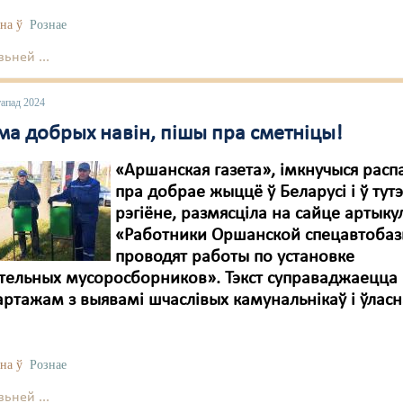
на ў
Рознае
ьней ...
тапад 2024
ма добрых навін, пішы пра сметніцы!
«Аршанская газета», імкнучыся расп
пра добрае жыццё ў Беларусі і ў ту
рэгіёне, размясціла на сайце артыку
«Работники Оршанской спецавтоба
проводят работы по установке
тельных мусоросборников». Тэкст суправаджаецца
ртажам з выявамі шчаслівых камунальнікаў і ўласн
на ў
Рознае
ьней ...