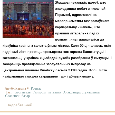
Жыхары некалькіх дамоў, што
знаходзяцца побач з плошчай
Перамогі, адрэагавалі на
мерапрыемствы газпромаўскага
карпаратыву «Факел», што
прайшлі літаральна пад іх
вокнамі: яны зьвярнуліся да
кіраўніка краіны з калектыўным лістом. Каля 50-ці чалавек, якія
падпісалі ліст, просяць прэзыдэнта «як гаранта Канстытуцыі і
законнасьці ў краіне» «цьвёрдай рукой» разабрацца ў сытуацыі і
забараніць правядзеньне забаўляльных імпрэзаў на
цэнтральнай плошчы Віцебску пасьля 23:00 гадзін. Копіі ліста
накіраваныя таксама старшыням гар- і аблвыканкаму.
Апублікавана ў
Рознае
Тэгі:
фэстываль
Газпром
пэтыцыя
Аляксандар Лукашэнка
Славянскі базар
Падрабязьней ...