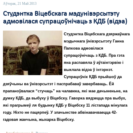
Аўторак, 21 Май 2013
Студэнтка Віцебскага мэдунівэрсытэту
адмовілася супрацоўнічаць з КДБ (відэа)
Студэнтка Віцебскага дзяржаўнага
мэдычнага ўнівэрсытэту Ганна
Папкова адмовілася
супрацоўнічаць з КДБ. Пра гэта
яна распавяла ў аўтаінтэрвію і
выклала відэа ў інтэрнэт.
Супрацоўнік КДБ прыйшоў да
дзяўчыны ва ўнівэрсытэт і паспрабаваў завербаваць. Ёй
прапаноўвалася “стучаць” на чалавека, які мае дачыненьне, на
думку КДБ, да выбуху ў Віцебску. Гаворка вядзецца пра выбух,
які прагрымеў ля будынку КДБ у Віцебску 11 лістапада мінулага
году. Ніхто не пацярпеў. У злачынстве абвінавачваецца 42-
гадовая жанчына, жыхарка Віцебску.