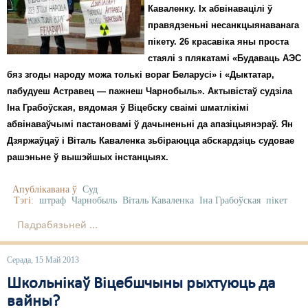
Каваленку. Іх абвінавацілі ў
правядзеньні несанкцыянаванага
пікету. 26 красавіка яны проста
стаялі з плякатамі «Будаваць АЭС
бяз згоды народу можа толькі вораг Беларусі» і «Дыктатар,
пабудуеш Астравец — пажнеш Чарнобыль». Актывістаў судзіла
Іна Грабоўская, вядомая ў Віцебску сваімі шматлікімі
абвінаваўчымі пастановамі ў дачыненьні да апазіцыянэраў. Ян
Дзяржаўцаў і Віталь Каваленка зьбіраюцца абскардзіць судовае
рашэньне ў вышэйшых інстанцыях.
Апублікавана ў
Суд
Тэгі:
штраф
Чарнобыль
Віталь Каваленка
Іна Грабоўская
пікет
Падрабязьней ...
Серада, 15 Май 2013
Школьнікаў Віцебшчыны рыхтуюць да
вайны?