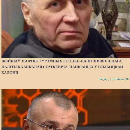
ВЫЙШАЎ ЗБОРНІК ТУРЭМНЫХ ЭСЭ ЭКС-ПАЛІТЗНЯВОЛЕНАГА
ПАЛІТЫКА МІКАЛАЯ СТАТКЕВІЧА, НАПІСАНЫХ У ГЛЫБОЦКАЙ
КАЛОНІІ
Чацвер, 16 Ліпень 202