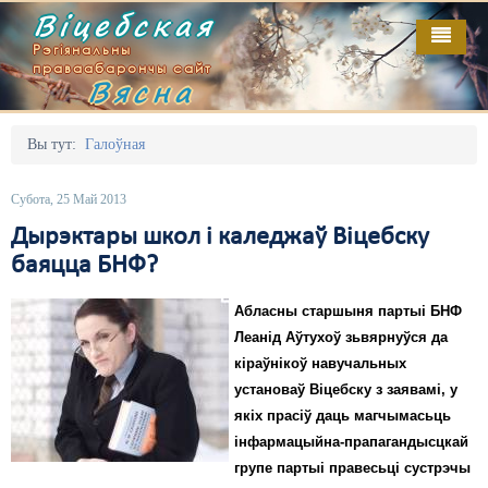
Віцебская
Рэгіянальны
праваабарончы сайт
Вясна
Галоўная
Выданьні
Адміністрацыйны перасьлед
Вы тут:
Галоўная
Відэа
Акцыі
Субота, 25 Май 2013
Кантакт
Безбар'ернае асяродзьдзе
Дырэктары школ і каледжаў Віцебску
баяцца БНФ?
Пра нас
Выбары
Абласны старшыня партыі БНФ
RSS
Грамадзянскія ініцыятывы
Леанід Аўтухоў зьвярнуўся да
Дзяржава
кіраўнікоў навучальных
установаў Віцебску з заявамі, у
Дыскрымінацыя
якіх прасіў даць магчымасьць
інфармацыйна-прапагандысцкай
Затрыманьні
групе партыі правесьці сустрэчы