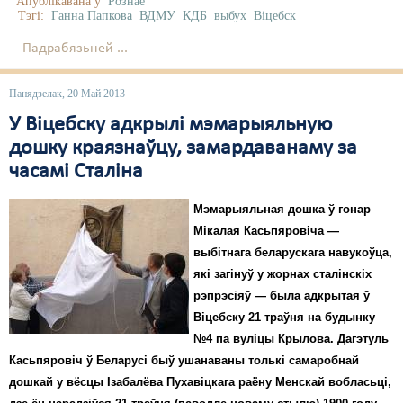
Апублікавана ў
Рознае
Тэгі:
Ганна Папкова
ВДМУ
КДБ
выбух
Віцебск
Падрабязьней ...
Панядзелак, 20 Май 2013
У Віцебску адкрылі мэмарыяльную
дошку краязнаўцу, замардаванаму за
часамі Сталіна
Мэмарыяльная дошка ў гонар
Мікалая Касьпяровіча —
выбітнага беларускага навукоўца,
які загінуў у жорнах сталінскіх
рэпрэсіяў — была адкрытая ў
Віцебску 21 траўня на будынку
№4 па вуліцы Крылова. Дагэтуль
Касьпяровіч ў Беларусі быў ушанаваны толькі самаробнай
дошкай у вёсцы Ізабалёва Пухавіцкага раёну Менскай вобласьці,