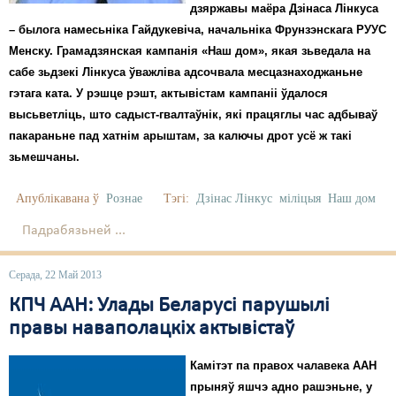
дзяржавы маёра Дзінаса Лінкуса
– былога намесьніка Гайдукевіча, начальніка Фрунзэнскага РУУС
Свабода слова
Менску. Грамадзянская кампанія «Наш дом», якая зьведала на
Свабода сумленьня
сабе зьдзекі Лінкуса ўважліва адсочвала месцазнаходжаньне
гэтага ката. У рэшце рэшт, актывістам кампаніі ўдалося
Суд
высьветліць, што садыст-гвалтаўнік, які працяглы час адбываў
пакараньне пад хатнім арыштам, за калючы дрот усё ж такі
Сьмяротнае пакараньне
зьмешчаны.
Экалёгія
Апублікавана ў
Рознае
Тэгі:
Дзінас Лінкус
міліцыя
Наш дом
Правы працоўных
Падрабязьней ...
Сацыяльныя правы
Серада, 22 Май 2013
КПЧ ААН: Улады Беларусі парушылі
правы наваполацкіх актывістаў
Камітэт па правох чалавека ААН
прыняў яшчэ адно рашэньне, у