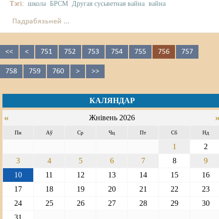
Тэгі:
школа
БРСМ
Другая сусьветная вайна
вайна
Падрабязьней ...
<<
<
751
752
753
754
755
756
757
758
759
760
>
>>
КАЛЯНДАР
«
Жнівень 2026
Пн
Аў
Ср
Чц
Пт
Сб
Нд
1
2
3
4
5
6
7
8
9
10
11
12
13
14
15
16
17
18
19
20
21
22
23
24
25
26
27
28
29
30
31