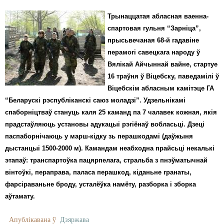
Трынаццатая абласная ваенна-
спартовая гульня “Зарніца”,
прысьвечаная 68-й гадавіне
перамогі савецкага народу ў
Вялікай Айчыннай вайне, стартуе
16 траўня ў Віцебску, паведамілі ў
Віцебскім абласным камітэце ГА
“Беларускі рэспубліканскі саюз моладзі”. Удзельнікамі
спаборніцтваў стануць каля 25 каманд па 7 чалавек кожная, якія
прадстаўляюць установы адукацыі рэгіёнаў вобласьці. Дзеці
паспаборнічаюць у марш-кідку зь перашкодамі (даўжыня
дыстанцыі 1500-2000 м). Камандам неабходна прайсьці некалькі
этапаў: транспартоўка пацярпелага, стральба з пнэўматычнай
вінтоўкі, пераправа, паласа перашкод, кіданьне гранаты,
фарсіраваньне броду, усталёўка намёту, разборка і зборка
аўтамату.
Апублікавана ў
Дзяржава