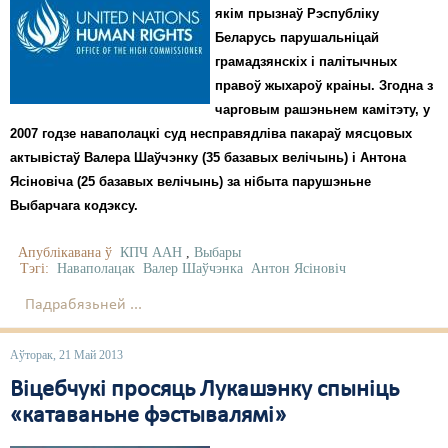
якім прызнаў Рэспубліку
Беларусь парушальніцай
грамадзянскіх і палітычных
правоў жыхароў краіны. Згодна з
чарговым рашэньнем камітэту, у
2007 годзе наваполацкі суд несправядліва пакараў мясцовых
актывістаў Валера Шаўчэнку (35 базавых велічынь) і Антона
Ясіновіча (25 базавых велічынь) за нібыта парушэньне
Выбарчага кодэксу.
Апублікавана ў
КПЧ ААН
,
Выбары
Тэгі:
Наваполацак
Валер Шаўчэнка
Антон Ясіновіч
Падрабязьней ...
Аўторак, 21 Май 2013
Віцебчукі просяць Лукашэнку спыніць
«катаваньне фэстывалямі»