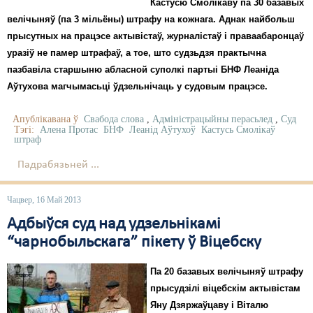
Кастусю Смолікаву па 30 базавых
велічыняў (па 3 мільёны) штрафу на кожнага. Аднак найбольш
прысутных на працэсе актывістаў, журналістаў і праваабаронцаў
уразіў не памер штрафаў, а тое, што судзьдзя практычна
пазбавіла старшыню абласной суполкі партыі БНФ Леаніда
Аўтухова магчымасьці ўдзельнічаць у судовым працэсе.
Апублікавана ў
Свабода слова
,
Адміністрацыйны перасьлед
,
Суд
Тэгі:
Алена Протас
БНФ
Леанід Аўтухоў
Кастусь Смолікаў
штраф
Падрабязьней ...
Чацвер, 16 Май 2013
Адбыўся суд над удзельнікамі
“чарнобыльскага” пікету ў Віцебску
Па 20 базавых велічыняў штрафу
прысудзілі віцебскім актывістам
Яну Дзяржаўцаву і Віталю