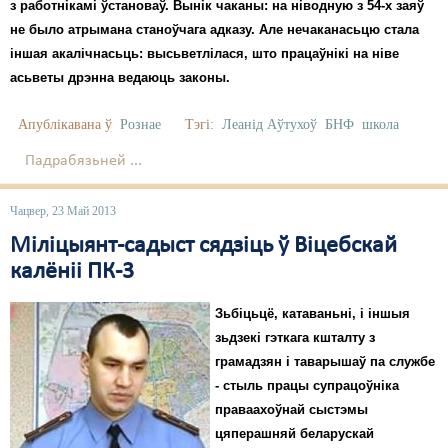
Карная псыхіятрыя
з работнікамі ўстановаў. Вынік чаканы: на ніводную з 54-х заяў
не было атрымана станоўчага адказу. Але нечаканасьцю стала
КПЧ ААН
іншая акалічнасьць: высьветлілася, што працаўнікі на ніве
асьветы дрэнна ведаюць законы.
Культурныя правы
ЛПП
Апублікавана ў
Рознае
Тэгі:
Леанід Аўтухоў
БНФ
школа
Падрабязьней ...
Мігранты
Мірныя сходы
Чацвер, 23 Май 2013
Міліцыянт-садыст сядзіць ў Віцебскай
Палітвязьні
калёніі ПК-3
Праваабаронцы
Зьбіцьцё, катаваньні, і іншыя
Правы дзіцяці
зьдзекі гэткага кшталту з
Пэнітэнцыярная сыстэма
грамадзян і таварышаў па службе
- стыль працы супрацоўніка
Распальваньне варожасьці
праваахоўнай сыстэмы
цяперашняй беларускай
Рознае