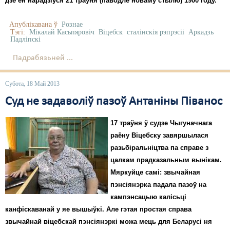
дзе ён нарадзіўся 21 траўня (паводле новаму стылю) 1900 году.
Апублікавана ў
Рознае
Тэгі:
Мікалай Касьпяровіч
Віцебск
сталінскія рэпрэсіі
Аркадзь
Падліпскі
Падрабязьней ...
Субота, 18 Май 2013
Суд не задаволіў пазоў Антаніны Піванос
17 траўня ў судзе Чыгуначнага
раёну Віцебску завяршылася
разьбіральніцтва па справе з
цалкам прадказальным вынікам.
Мяркуйце самі: звычайная
пэнсіянэрка падала пазоў на
кампэнсацыю калісьці
канфіскаванай у яе вышыўкі. Але гэтая простая справа
звычайнай віцебскай пэнсіянэркі можа мець для Беларусі ня