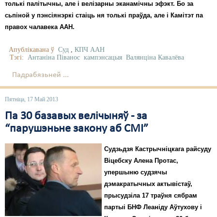
толькі палітычны, але і велізарны эканамічны эфэкт. Бо за
сьпіной у пэнсіянэркі стаіць ня толькі праўда, але і Камітэт па
правох чалавека ААН.
Апублікавана ў
Суд
,
КПЧ ААН
Тэгі:
Антаніна Піванос
кампэнсацыя
Валянціна Кавалёва
Падрабязьней ...
Пятніца, 17 Май 2013
Па 30 базавых велічыняў - за
“парушэньне закону аб СМІ”
Судзьдзя Кастрычніцкага райсуду
Віцебску Алена Протас,
упершыню судзячы
дэмакратычных актывістаў,
прысудзіла 17 траўня сябрам
партыі БНФ Леаніду Аўтухову і