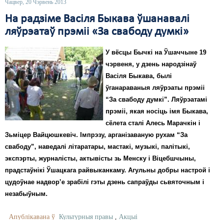
Чацвер, 20 Чэрвень 2013
На радзіме Васіля Быкава ўшанавалі
ляўрэатаў прэміі «За свабоду думкі»
У вёсцы Бычкі на Ўшаччыне 19
чэрвеня, у дзень народзінаў
Васіля Быкава, былі
ўганараваныя ляўрэаты прэміі
“За свабоду думкі”. Ляўрэатамі
прэміі, якая носіць імя Быкава,
сёлета сталі Алесь Марачкін і
Зьміцер Вайцюшкевіч. Імпрэзу, арганізаваную рухам “За
свабоду”, наведалі літаратары, мастакі, музыкі, палітыкі,
экспэрты, журналісты, актывісты зь Менску і Віцебшчыны,
прадстаўнікі Ўшацкага райвыканкаму. Агульны добры настрой і
цудоўнае надвор’е зрабілі гэты дзень сапраўды сьвяточным і
незабыўным.
Апублікавана ў
Культурныя правы
,
Акцыі