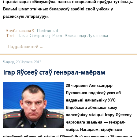
Карная псыхіятрыя
і цывілізацыі: «Безумоўна, частка гістарычнай праўды тут ёсьць.
Вельмі шмат этнічных беларусаў зрабілі свой унёсак у
КПЧ ААН
расейскую літаратуру».
Культурныя правы
Апублікавана ў
Палітвязьні
Тэгі:
Павал Севярынец
Расея
Аляксандар Лукашэнка
ЛПП
Падрабязьней ...
Мігранты
Мірныя сходы
Чацвер, 20 Чэрвень 2013
Ігар Яўсееў стаў генэрал-маёрам
Палітвязьні
20 чэрвеня Аляксандар
Праваабаронцы
Лукашэнка падпісаў указ аб
Правы дзіцяці
наданьні начальніку УУС
Віцебскага аблвыканкаму
Пэнітэнцыярная сыстэма
палкоўніку міліцыі Ігару Яўсееву
чарговага званьня — генэрал-
Распальваньне варожасьці
маёра. Нагадаем, кіраўніком
Рознае
віцебскай абласной міліцыі Яўсееў быў прызначаны 15 чэрвеня