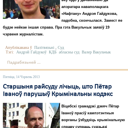
апэратара наваполацкага
«Нафтану» Андрэя Гайдукова,
падобна, скончылася. Замест яе
будзе нейкае іншая справа. Пра гэта Вакульчык заявіў 19
чэрвеня журналістам.
Апублікавана ў
Палітвязьні
,
Суд
Тэгі:
Андрэй Гайдукоў
КДБ
абласны суд
Валер Вакульчык
Падрабязьней ...
Пятніца, 14 Чэрвень 2013
Старшыня райсуду лічыць, што Пётар
Іваноў парушыў Крымінальны кодэкс
Віцебскі грамадзкі дзеяч Пётар
Іваноў прасіў кампэтэнтныя
ворганы ўзбудзіць крымінальную
справу супраць судзьдзі