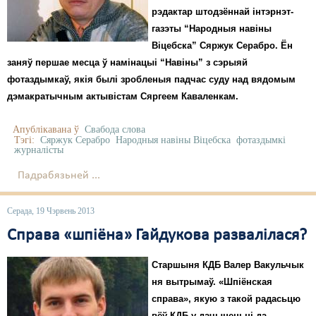
рэдактар штодзённай інтэрнэт-
газэты “Народныя навіны
Віцебска” Сяржук Серабро. Ён
заняў першае месца ў намінацыі “Навіны” з сэрыяй
фотаздымкаў, якія былі зробленыя падчас суду над вядомым
дэмакратычным актывістам Сяргеем Каваленкам.
Апублікавана ў
Свабода слова
Тэгі:
Сяржук Серабро
Народныя навіны Віцебска
фотаздымкі
журналісты
Падрабязьней ...
Серада, 19 Чэрвень 2013
Справа «шпіёна» Гайдукова развалілася?
Старшыня КДБ Валер Вакульчык
ня вытрымаў. «Шпіёнская
справа», якую з такой радасьцю
вёў КДБ у дачыненьні да