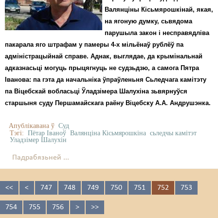
Валянціны Кісьмярошкінай, якая,
на ягоную думку, сьвядома
парушыла закон і несправядліва
пакарала яго штрафам у памеры 4-х мільёнаў рублёў па
адміністрацыйнай справе. Аднак, выглядае, да крымінальнай
адказнасьці могуць прыцягнуць не судзьдзю, а самога Пятра
Іванова: па гэта да начальніка ўпраўленьня Сьледчага камітэту
па Віцебскай вобласьці Ўладзімера Шалухіна зьвярнуўся
старшыня суду Першамайскага раёну Віцебску А.А. Андрушэнка.
Апублікавана ў
Суд
Тэгі:
Пётар Іваноў
Валянціна Кісьмярошкіна
сьледчы камітэт
Уладзімер Шалухін
Падрабязьней ...
<<
<
747
748
749
750
751
752
753
754
755
756
>
>>