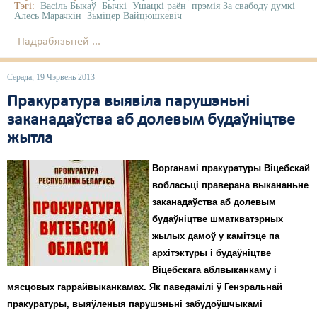
Тэгі:
Васіль Быкаў
Бычкі
Ушацкі раён
прэмія За свабоду думкі
Алесь Марачкін
Зьміцер Вайцюшкевіч
Падрабязьней ...
Серада, 19 Чэрвень 2013
Пракуратура выявіла парушэньні
заканадаўства аб долевым будаўніцтве
жытла
Ворганамі пракуратуры Віцебскай
вобласьці праверана выкананьне
заканадаўства аб долевым
будаўніцтве шматкватэрных
жылых дамоў у камітэце па
архітэктуры і будаўніцтве
Віцебскага аблвыканкаму і
мясцовых гаррайвыканкамах. Як паведамілі ў Генэральнай
пракуратуры, выяўленыя парушэньні забудоўшчыкамі