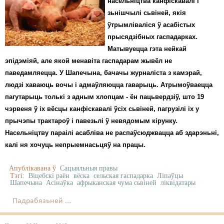
насельніцтва канфіскавалі і
зьнішчылі сьвіней, якія
ўтрымліваліся ў асабістых
прысядзібных гаспадарках.
Матывуецца гэта нейкай
эпідэміяй, але якой менавіта гаспадарам жывёл не
паведамляецца. У Шапечына, бачачы журналіста з камэрай,
людзі хаваюць вочы і адмаўляюцца гаварыць. Атрымоўваецца
пагутарыць толькі з адным хлопцам - ён пацьвердзіў, што 19
чэрвеня ў іх вёсцы канфіскавалі ўсіх сьвіней, пагрузілі іх у
прычэпы трактароў і павезьлі ў невядомым кірунку.
Насельніцтву параілі асабліва не распаўсюджвацца аб здарэньні,
калі ня хочуць непрыемнасьцяў на працы.
Апублікавана ў
Сацыяльныя правы
Тэгі:
Віцебскі раён
вёска
сельская гаспадарка
Ліпаўцы
Шапечына
Асінаўка
афрыканская чума сьвіней
ліквідатары
Падрабязьней ...