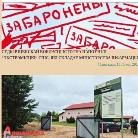
СУДЫ ВІЦЕБСКАЙ ВОБЛАСЦІ ІСТОТНА ПАПОЎНІЛІ
“ЭКСТРЭМІСЦКІ” СПІС, ЯКІ СКЛАДАЕ МІНІСТЭРСТВА ІНФАРМАЦЫ
Панядзелак, 13 Ліпень 202