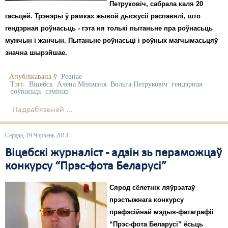
Петруковіч, сабрала каля 20
гасьцей. Трэнэры ў рамках жывой дыскусіі распавялі, што
гендэрная роўнасьць - гэта ня толькі пытаньне пра роўнасьць
мужчын і жанчын. Пытаньне роўнасьці і роўных магчымасьцяў
значна шырэйшае.
Апублікавана ў
Рознае
Тэгі:
Віцебск
Алена Міньчэня
Вольга Петруковіч
гендэрная
роўнасьць
сэмінар
Падрабязьней ...
Серада, 19 Чэрвень 2013
Віцебскі журналіст - адзін зь пераможцаў
конкурсу “Прэс-фота Беларусі”
Сярод сёлетніх ляўрэатаў
прэстыжнага конкурсу
прафэсійнай мэдыя-фатаграфіі
“Прэс-фота Беларусі” ёсьць