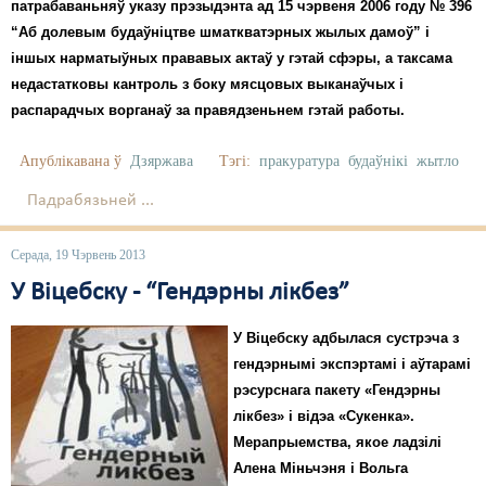
патрабаваньняў указу прэзыдэнта ад 15 чэрвеня 2006 году № 396
“Аб долевым будаўніцтве шматкватэрных жылых дамоў” і
іншых нарматыўных прававых актаў у гэтай сфэры, а таксама
недастатковы кантроль з боку мясцовых выканаўчых і
распарадчых ворганаў за правядзеньнем гэтай работы.
Апублікавана ў
Дзяржава
Тэгі:
пракуратура
будаўнікі
жытло
Падрабязьней ...
Серада, 19 Чэрвень 2013
У Віцебску - “Гендэрны лікбез”
У Віцебску адбылася сустрэча з
гендэрнымі экспэртамі і аўтарамі
рэсурснага пакету «Гендэрны
лікбез» і відэа «Сукенка».
Мерапрыемства, якое ладзілі
Алена Міньчэня і Вольга