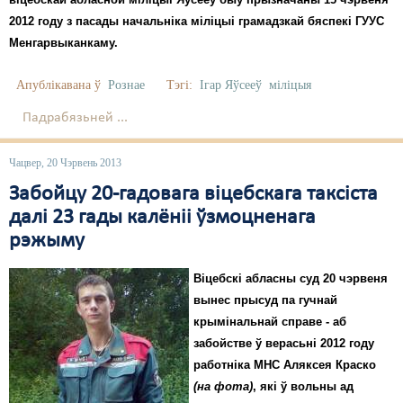
2012 году з пасады начальніка міліцыі грамадзкай бяспекі ГУУС
Свабода слова
Менгарвыканкаму.
Свабода сумленьня
Апублікавана ў
Рознае
Тэгі:
Ігар Яўсееў
міліцыя
Суд
Падрабязьней ...
Сьмяротнае пакараньне
Чацвер, 20 Чэрвень 2013
Экалёгія
Забойцу 20-гадовага віцебскага таксіста
Правы працоўных
далі 23 гады калёніі ўзмоцненага
рэжыму
Сацыяльныя правы
Віцебскі абласны суд 20 чэрвеня
вынес прысуд па гучнай
крымінальнай справе - аб
забойстве ў верасьні 2012 году
работніка МНС Аляксея Краско
(на фота)
, які ў вольны ад