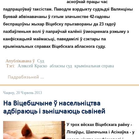
асноўнай працы час
падпрацоўваў таксістам. Паводле вэрдыкту судзьдзі Валянціны
Буевай абвінавачаны ў гэтым злачынстве 42-гадовы
беспрацоўны жыхар Віцебску прыгавораны да 23 гадоў
пазбаўленьня волі ў папраўчай калёніі ўзмоцненага рэжыму з
канфіскацыяй маёмасьці, паведамілі ў сэктары па
крымінальных справах Віцебскага абласнога суду.
Апублікавана ў
Суд
Тэгі:
Аляксей Краско
абласны суд
крымінальная справа
Падрабязьней ...
Чацвер, 20 Чэрвень 2013
На Віцебшчыне ў насельніцтва
адбіраюць і зьнішчаюць сьвіней
У трох вёсках Віцебскага раёну -
Ліпаўцы, Шапечына і Асінаўка - у