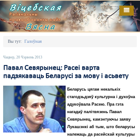
Віцебская
Рэгіянальны
праваабарончы сайт
Вясна
Галоўная
Выданьні
Адміністрацыйны перасьлед
Вы тут:
Галоўная
Відэа
Акцыі
Чацвер, 20 Чэрвень 2013
Кантакт
Безбар'ернае асяродзьдзе
Павал Севярынец: Расеі варта
падзякаваць Беларусі за мову і асьвету
Пра нас
Выбары
Беларусь цягам некалькіх
RSS
Грамадзянскія ініцыятывы
стагодзьдзяў культурна і духоўна
Дзяржава
адукоўвала Расею. Пра гэта
нагадаў палітвязень Павал
Дыскрымінацыя
Севярынец, камэнтуючы заяву
Лукашэнкі аб тым, што беларусы
Затрыманьні
належаць да расейскай культуры