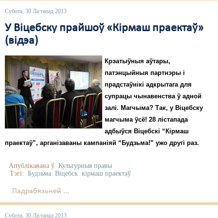
Субота, 30 Лістапад 2013
У Віцебску прайшоў «Кірмаш праектаў»
(відэа)
Крэатыўныя аўтары,
патэнцыйныя партнэры і
прадстаўнікі адкрытага для
супрацы чынавенства ў адной
залі. Магчыма? Так, у Віцебску
магчыма ўсё! 28 лістапада
адбыўся Віцебскі “Кірмаш
праектаў”, арганізаваны кампаніяй “Будзьма!” ужо другі раз.
Апублікавана ў
Культурныя правы
Тэгі:
Будзьма
Віцебск
кірмаш праектаў
Падрабязьней ...
Субота, 30 Лістапад 2013