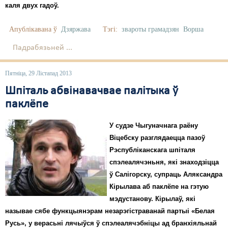
каля двух гадоў.
Апублікавана ў
Дзяржава
Тэгі:
звароты грамадзян
Ворша
Падрабязьней ...
Пятніца, 29 Лістапад 2013
Шпіталь абвінавачвае палітыка ў
паклёпе
У судзе Чыгуначнага раёну
Віцебску разглядаецца пазоў
Рэспубліканскага шпіталя
спэлеалячэньня, які знаходзіцца
ў Салігорску, супраць Аляксандра
Кірылава аб паклёпе на гэтую
мэдустанову. Кірылаў, які
называе сябе функцыянэрам незарэгістраванай партыі «Белая
Русь», у верасьні лячыўся ў спэлеалячэбніцы ад бранхіяльнай