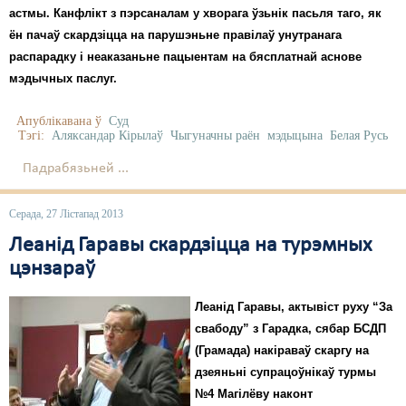
астмы. Канфлікт з пэрсаналам у хворага ўзьнік пасьля таго, як
ён пачаў скардзіцца на парушэньне правілаў унутранага
распарадку і неаказаньне пацыентам на бясплатнай аснове
мэдычных паслуг.
Апублікавана ў
Суд
Тэгі:
Аляксандар Кірылаў
Чыгуначны раён
мэдыцына
Белая Русь
Падрабязьней ...
Серада, 27 Лістапад 2013
Леанід Гаравы скардзіцца на турэмных
цэнзараў
Леанід Гаравы, актывіст руху “За
свабоду” з Гарадка, сябар БСДП
(Грамада) накіраваў скаргу на
дзеяньні супрацоўнікаў турмы
№4 Магілёву наконт