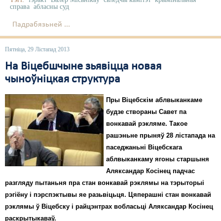
справа
абласны суд
Падрабязьней ...
Пятніца, 29 Лістапад 2013
На Віцебшчыне зьявіцца новая
чыноўніцкая структура
Пры Віцебскім аблвыканкаме
будзе створаны Савет па
вонкавай рэкляме. Такое
рашэньне прыняў 28 лістапада на
паседжаньні Віцебскага
аблвыканкаму ягоны старшыня
Аляксандар Косінец падчас
разгляду пытаньня пра стан вонкавай рэклямы на тэрыторыі
рэгіёну і пэрспэктывы яе разьвіцьця. Цяперашні стан вонкавай
рэклямы ў Віцебску і райцэнтрах вобласьці Аляксандар Косінец
раскрытыкаваў.