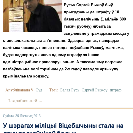
Русь» Сяргей Рыжоў быў
Свабода слова
прысуджаны да штрафу ў 10
базавых велічынь (1 мільён 300
Свабода сумленьня
тысяч рублёў) нібыта за
зьяўленьне ў грамадзкім месцы ў
Суд
стане алькагольнага ап’яненьня. Здаецца, аднак, наперадзе
Сьмяротнае пакараньне
палітыка чакаюць новыя нягоды: неўзабаве Рыжоў, магчыма,
будзе падвергнуты яшчэ аднаму штрафу за іншае
Экалёгія
адміністрацыйнае правапарушэньне. А таксама яму пагражае
пазбаўленьне волі тэрмінам да 2-х гадоў паводле артыкулу
Правы працоўных
крымінальнага кодэксу.
Сацыяльныя правы
Апублікавана ў
Суд
Тэгі:
Белая Русь
Сяргей Рыжоў
штраф
Падрабязьней ...
Субота, 30 Лістапад 2013
У шэрагах міліцыі Віцебшчыны стала на