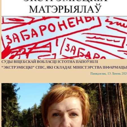
СУДЫ ВІЦЕБСКАЙ ВОБЛАСЦІ ІСТОТНА ПАПОЎНІЛІ
“ЭКСТРЭМІСЦКІ” СПІС, ЯКІ СКЛАДАЕ МІНІСТЭРСТВА ІНФАРМАЦЫ
Панядзелак, 13 Ліпень 202