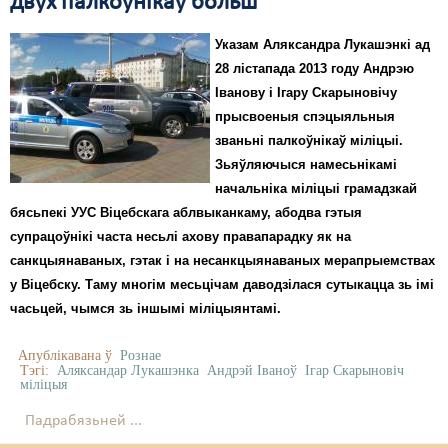
двух палкоўнікаў больш
Указам Аляксандра Лукашэнкі ад
28 лістапада 2013 году Андрэю
Іванову і Ігару Скарыновічу
прысвоеныя спэцыяльныя
званьні палкоўнікаў міліцыі.
Зьяўляючыся намесьнікамі
начальніка міліцыі грамадзкай
бясьпекі УУС Віцебскага аблвыканкаму, абодва гэтыя
супрацоўнікі часта несьлі ахову правапарадку як на
санкцыянаваных, гэтак і на несанкцыянаваных мерапрыемствах
у Віцебску. Таму многім месьцічам даводзілася сутыкацца зь імі
часьцей, чымся зь іншымі міліцыянтамі.
Апублікавана ў
Рознае
Тэгі:
Аляксандар Лукашэнка
Андрэй Іваноў
Ігар Скарыновіч
міліцыя
Падрабязьней ...