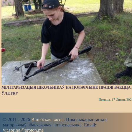
МІЛІТАРЫЗАЦЫЯ ШКОЛЬНІКАЎ НА ПОЛАЧЧЫНЕ ПРАЦЯГВАЕЦЦА 
ЎЛЕТКУ
Пятніца, 17 Ліпень 202
© 2011 - 2026
Віцебская вясна
. Пры выкарыстаньні
матэрыялаў абавязковая гіпэрспасылка. Email:
vit.spring@proton.me