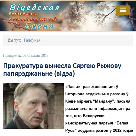
Віцебская
Рэгіянальны
праваабарончы сайт
Вясна
Галоўная
Выданьні
Адміністрацыйны перасьлед
Вы тут:
Галоўная
Відэа
Акцыі
Панядзелак, 02 Снежань 2013
Кантакт
Безбар'ернае асяродзьдзе
Пракуратура вынесла Сяргею Рыжову
папярэджаньне (відэа)
Пра нас
Выбары
«Пасьля разьмяшчэньня ў
RSS
Грамадзянскія ініцыятывы
Інтэрнэце асуджэньня разгону ў
Дзяржава
Кіеве мірнага “Майдану”, пасьля
разьмяшчэньня інфармацыі пра
Дыскрымінацыя
тое, што Беларуская
кансэрватыўная партыя “Белая
Затрыманьні
Русь” асудзіла разгон ў 2012 годзе