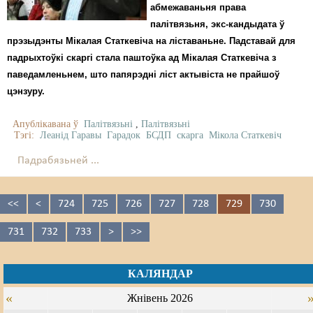
абмежаваньня права
палітвязьня, экс-кандыдата ў
прэзыдэнты Мікалая Статкевіча на ліставаньне. Падставай для
падрыхтоўкі скаргі стала паштоўка ад Мікалая Статкевіча з
паведамленьнем, што папярэдні ліст актывіста не прайшоў
цэнзуру.
Апублікавана ў
Палітвязьні
,
Палітвязьні
Тэгі:
Леанід Гаравы
Гарадок
БСДП
скарга
Мікола Статкевіч
Падрабязьней ...
<<
<
724
725
726
727
728
729
730
731
732
733
>
>>
КАЛЯНДАР
«
Жнівень 2026