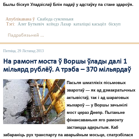
Былы біскуп Уладзіслаў Блін падаў у адстаўку па стане здароўя.
Апублікавана ў
Свабода сумленьня
Тэгі:
Алег Буткевіч
ксёндз Лазар
каталіцкі касьцёл
біскуп
Падрабязьней ...
Пятніца, 29 Лістапад 2013
На рамонт моста ў Воршы ўлады далі 1
мільярд рублёў. А трэба – 370 мільярдаў
Пасьля шматлікіх пісьмовых
зваротаў — як ад дэмакратычных
актывістаў, так і ад шараговых
жыхароў — у Воршы зачынілі
мост цераз Днепр. Пытаньне
фінансаваньня яго рамонту
застаецца адкрытым. Каб
забараніць рух транспарту па аварыйным мосьце, спатрэбілася