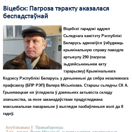
Віцебск: Пагроза тэракту аказалася
беспадстаўнай
Віцебскі гарадзкі аддзел
Сьледчага камітэту Рэспублікі
Беларусь адмовіўся ўзбуджаць
крымінальную справу паводле
артыкулу 290 (пагроза
зьдзяйсьненьнем акту
тэрарызму) Крымінальнага
Кодэксу Рэспублікі Беларусь у дачыненьні да сябра незалежнага
прафсаюзу (БПР РЭП) Валера Місьнікава. Старшы сьледчы СК А.
Грынявецкая ня ўгледзела ў дзеяньнях актывіста складу
злачынства, за якое заканадаўствам прадугледжана
максымальнае пакараньне ў выглядзе пазбаўленьня волі да 8
гадоў.
Апублікавана ў
Праваабаронцы
Тэгі:
тэракт
Валер Місьнікаў
сьледчы камітэт
крымінальная