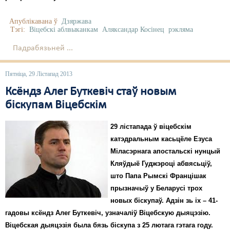
Апублікавана ў
Дзяржава
Тэгі:
Віцебскі аблвыканкам
Аляксандар Косінец
рэкляма
Падрабязьней ...
Пятніца, 29 Лістапад 2013
Ксёндз Алег Буткевіч стаў новым
біскупам Віцебскім
29 лістапада ў віцебскім
катэдральным касьцёле Езуса
Міласэрнага апостальскі нунцый
Кляўдыё Гуджэроці абвясьціў,
што Папа Рымскі Францішак
прызначыў у Беларусі трох
новых біскупаў. Адзін зь іх – 41-
гадовы ксёндз Алег Буткевіч, узначаліў Віцебскую дыяцэзію.
Віцебская дыяцэзія была бязь біскупа з 25 лютага гэтага году.