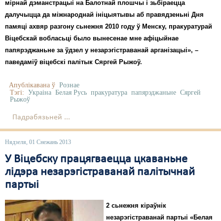
Карная псыхіятрыя
мірнай дэманстрацыі на Балотнай плошчы і зьбіраецца
далучыцца да міжнароднай ініцыятывы аб правядзеньні Дня
КПЧ ААН
памяці ахвяр разгону сьнежня 2010 году ў Менску, пракуратурай
Віцебскай вобласьці было вынесенае мне афіцыйнае
Культурныя правы
папярэджаньне за ўдзел у незарэгістраванай арганізацыі», –
ЛПП
паведаміў віцебскі палітык Сяргей Рыжоў.
Мігранты
Апублікавана ў
Рознае
Тэгі:
Украіна
Белая Русь
пракуратура
папярэджаньне
Сяргей
Рыжоў
Мірныя сходы
Падрабязьней ...
Палітвязьні
Праваабаронцы
Нядзеля, 01 Снежань 2013
У Віцебску працягваецца цкаваньне
Правы дзіцяці
лідэра незарэгістраванай палітычнай
Пэнітэнцыярная сыстэма
партыі
Распальваньне варожасьці
2 сьнежня кіраўнік
незарэгістраванай партыі «Белая
Рознае