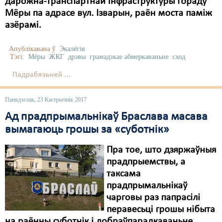
дарожна-транспартнай інфраструктуры гораду
Карная псыхіятрыя
Мёры па адрасе вул. Ізварын, раён моста паміж
КПЧ ААН
азёрамі.
Культурныя правы
Апублікавана ў
Экалёгія
Тэгі:
Мёры
ЖКГ
дрэвы
грамадзкае абмеркаваньне
сход
ЛПП
Падрабязьней ...
Мігранты
Панядзелак, 23 Кастрычнік 2017
Мірныя сходы
Ад прадпрымальнікаў Браслава масава
Палітвязьні
вымагаюць грошы за «суботнік»
Праваабаронцы
Пра тое, што дзяржаўныя
Правы дзіцяці
прадпрыемствы, а
таксама
Пэнітэнцыярная сыстэма
прадпрымальнікаў
чарговы раз папрасілі
Распальваньне варожасьці
перавесьці грошы нібыта
Рознае
на раённы суботнік і добраўпарадкаваньне