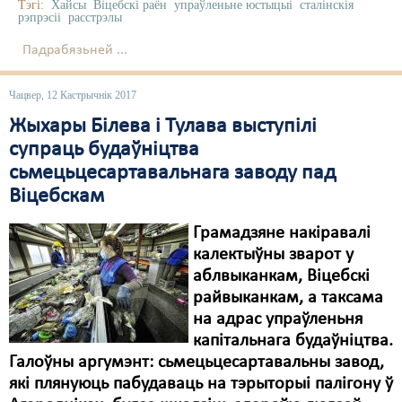
Тэгі:
Хайсы
Віцебскі раён
упраўленьне юстыцыі
сталінскія
рэпрэсіі
расстрэлы
Падрабязьней ...
Чацвер, 12 Кастрычнік 2017
Жыхары Білева і Тулава выступілі
супраць будаўніцтва
сьмецьцесартавальнага заводу пад
Віцебскам
Грамадзяне накіравалі
калектыўны зварот у
аблвыканкам, Віцебскі
райвыканкам, а таксама
на адрас упраўленьня
капітальнага будаўніцтва.
Галоўны аргумэнт: сьмецьцесартавальны завод,
які плянуюць пабудаваць на тэрыторыі палігону ў