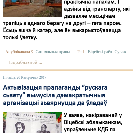
практычна напалам. І
адзіны від транспарту, які
дазваляе месьцічам
трапіць з аднаго берагу на другі – гэта паром.
Ёсьць яшчэ й катэр, але ён выкарыстоўваецца
толькі ўлетку.
Апублікавана ў
Сацыяльныя правы
Тэгі:
Віцебскі раён
Сураж
Падрабязьней ...
Пятніца, 20 Кастрычнік 2017
Актывізацыя прапаганды “рускага
сьвету” вымусіла дэмакратычныя
арганізацыі зьвярнуцца да ўладаў
У заяве, накіраванай у
Віцебскі аблвыканкам,
упраўленьне КДБ па