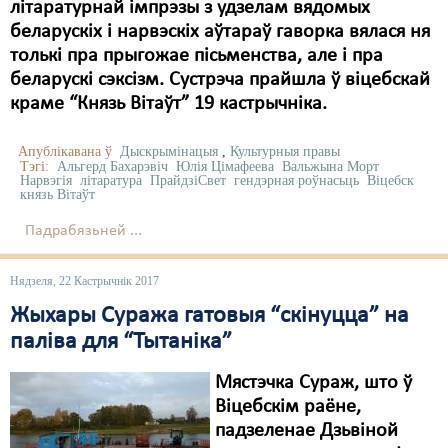
літаратурнай імпрэзы з удзелам вядомых
беларускіх і нарвэскіх аўтараў гаворка вялася ня
толькі пра прыгожае пісьменства, але і пра
беларускі сэксізм. Сустрэча прайшла ў віцебскай
краме “Князь Вітаўт” 19 кастрычніка.
Апублікавана ў
Дыскрымінацыя
,
Культурныя правы
Тэгі:
Альгерд Бахарэвіч
Юлія Цімафеева
Вальжына Морт
Нарвэгія
літаратура
ПрайдзіСвет
гендэрная роўнасьць
Віцебск
князь Вітаўт
Падрабязьней ...
Нядзеля, 22 Кастрычнік 2017
Жыхары Суража гатовыя “скінуцца” на
паліва для “Тытаніка”
Мястэчка Сураж, што ў
Віцебскім раёне,
падзеленае Дзьвіной