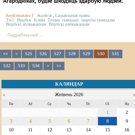
Агародніках, будзе шкодзіць здароўю людзей.
Апублікавана ў
Экалёгія
,
Сацыяльныя правы
Тэгі:
Віцебск
Білева
Тулава
сьмецьце
звароты грамадзян
Віцебскі аблвыканкам
Віцебскі райвыканкам
Падрабязьней ...
<<
<
525
526
527
528
529
530
531
532
533
534
>
>>
КАЛЯНДАР
«
Жнівень 2026
Пн
Аў
Ср
Чц
Пт
Сб
Нд
1
2
3
4
5
6
7
8
9
10
11
12
13
14
15
16