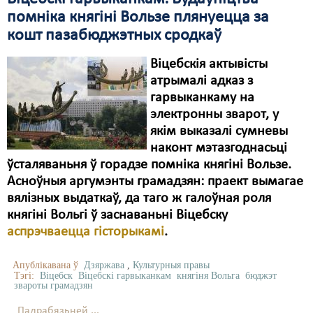
помніка княгіні Вользе плянуецца за
кошт пазабюджэтных сродкаў
Віцебскія актывісты
атрымалі адказ з
гарвыканкаму на
электронны зварот, у
якім выказалі сумневы
наконт мэтазгоднасьці
ўсталяваньня ў горадзе помніка княгіні Вользе.
Асноўныя аргумэнты грамадзян: праект вымагае
вялізных выдаткаў, да таго ж галоўная роля
княгіні Вольгі ў заснаваньні Віцебску
аспрэчваецца гісторыкамі
.
Апублікавана ў
Дзяржава
,
Культурныя правы
Тэгі:
Віцебск
Віцебскі гарвыканкам
княгіня Вольга
бюджэт
звароты грамадзян
Падрабязьней ...