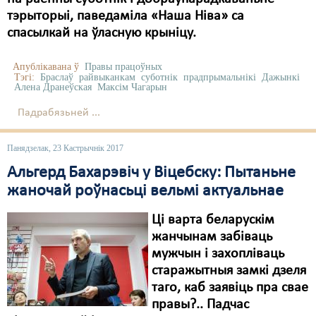
тэрыторыі, паведаміла «Наша Ніва» са
Свабода слова
спасылкай на ўласную крыніцу.
Свабода сумленьня
Апублікавана ў
Правы працоўных
Тэгі:
Браслаў
райвыканкам
суботнік
прадпрымальнікі
Дажынкі
Суд
Алена Дранеўская
Максім Чагарын
Сьмяротнае пакараньне
Падрабязьней ...
Экалёгія
Панядзелак, 23 Кастрычнік 2017
Правы працоўных
Альгерд Бахарэвіч у Віцебску: Пытаньне
жаночай роўнасьці вельмі актуальнае
Сацыяльныя правы
Ці варта беларускім
жанчынам забіваць
мужчын і захопліваць
старажытныя замкі дзеля
таго, каб заявіць пра свае
правы?.. Падчас