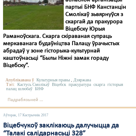
абласной арганізацыі
партыі БНФ Канстанцін
Смолікаў зьвярнуўся з
скаргай да пракурора
Віцебску Юрыя
Раманоўскага. Скарга скіраваная супраць
меркаванага будаўніцтва Палацу ўрачыстых
абрадаў у зоне гісторыка-культурнай
каштоўнасьці “Былы Ніжні замак гораду
Віцебску”.
Апублікавана ў
Культурныя правы
,
Дзяржава
Тэгі:
Кастусь Смолікаў
Віцебск
пракуратура
скарга
гісторыя
палац шлюбаў
БНФ
Падрабязьней ...
Аўторак, 17 Кастрычнік 2017
Віцебчукоў заклікаюць далучыцца да
“Талакі салідарнасьці 328”