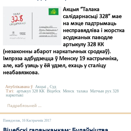
Акцыя “Талака
салідарнасьці 328” мае
на мэце падтрымаць
несправядліва і жорстка
асуджаных паводле
артыкулу 328 КК
(незаконны абарот наркатычных сродкаў).
Імпрэза адбудзецца ў Менску 19 кастрычніка,
але, каб узяць у ёй удзел, ехаць у сталіцу
неабавязкова.
Апублікавана ў
Акцыі
,
Суд
Тэгі:
артыкул 328 КК
Віцебск
Менск
талака
Матчын рух 328
наркотыкі
Падрабязьней ...
Панядзелак, 16 Кастрычнік 2017
Віцебскі гарвыканкам: Будаўніцтва