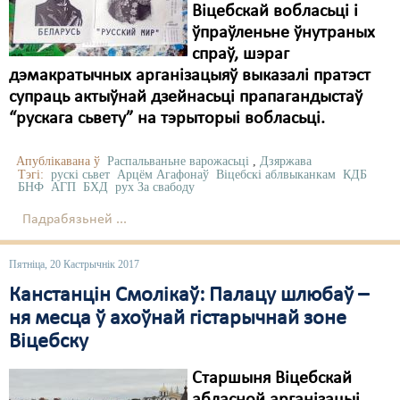
Віцебскай вобласьці і
ўпраўленьне ўнутраных
спраў, шэраг
дэмакратычных арганізацыяў выказалі пратэст
супраць актыўнай дзейнасьці прапагандыстаў
“рускага сьвету” на тэрыторыі вобласьці.
Апублікавана ў
Распальваньне варожасьці
,
Дзяржава
Тэгі:
рускі сьвет
Арцём Агафонаў
Віцебскі аблвыканкам
КДБ
БНФ
АГП
БХД
рух За свабоду
Падрабязьней ...
Пятніца, 20 Кастрычнік 2017
Канстанцін Смолікаў: Палацу шлюбаў –
ня месца ў ахоўнай гістарычнай зоне
Віцебску
Старшыня Віцебскай