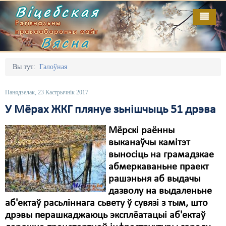
Віцебская
Рэгіянальны
праваабарончы сайт
Вясна
Галоўная
Выданьні
Адміністрацыйны перасьлед
Вы тут:
Галоўная
Відэа
Акцыі
Панядзелак, 23 Кастрычнік 2017
Кантакт
Безбар'ернае асяродзьдзе
У Мёрах ЖКГ плянуе зьнішчыць 51 дрэва
Пра нас
Выбары
Мёрскі раённы
выканаўчы камітэт
RSS
Грамадзянскія ініцыятывы
выносіць на грамадзкае
абмеркаваньне праект
Дзяржава
рашэньня аб выдачы
Дыскрымінацыя
дазволу на выдаленьне
аб'ектаў расьліннага сьвету ў сувязі з тым, што
Затрыманьні
дрэвы перашкаджаюць эксплёатацыі аб'ектаў