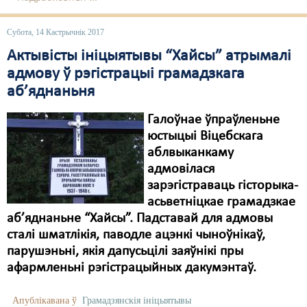
Субота, 14 Кастрычнік 2017
Актывісты ініцыятывы “Хайсы” атрымалі
адмову ў рэгістрацыі грамадзкага
аб’яднаньня
Галоўнае ўпраўленьне
юстыцыі Віцебскага
аблвыканкаму
адмовілася
зарэгістраваць гісторыка-
асьветніцкае грамадзкае
аб’яднаньне “Хайсы”. Падставай для адмовы
сталі шматлікія, паводле ацэнкі чыноўнікаў,
парушэньні, якія дапусьцілі заяўнікі пры
афармленьні рэгістрацыйных дакумэнтаў.
Апублікавана ў
Грамадзянскія ініцыятывы