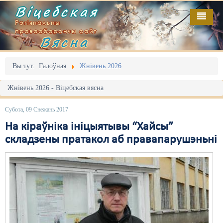
Віцебская
Рэгіянальны
праваабарончы сайт
Вясна
Галоўная
Выданьні
Адміністрацыйны перасьлед
Вы тут:
Галоўная
Жнівень 2026
Відэа
Акцыі
Жнівень 2026 - Віцебская вясна
Кантакт
Безбар'ернае асяродзьдзе
Субота, 09 Снежань 2017
Пра нас
Выбары
На кіраўніка ініцыятывы “Хайсы”
складзены пратакол аб правапарушэньні
RSS
Грамадзянскія ініцыятывы
Дзяржава
Дыскрымінацыя
Затрыманьні