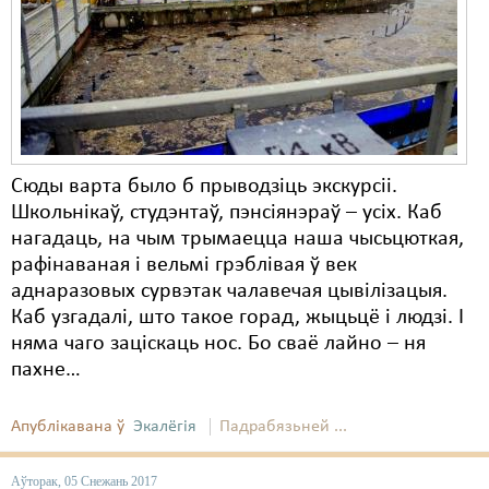
Сюды варта было б прыводзіць экскурсіі.
Школьнікаў, студэнтаў, пэнсіянэраў – усіх. Каб
нагадаць, на чым трымаецца наша чысьцюткая,
рафінаваная і вельмі грэблівая ў век
аднаразовых сурвэтак чалавечая цывілізацыя.
Каб узгадалі, што такое горад, жыцьцё і людзі. І
няма чаго заціскаць нос. Бо сваё лайно – ня
пахне…
Апублікавана ў
Экалёгія
Падрабязьней ...
Аўторак, 05 Снежань 2017