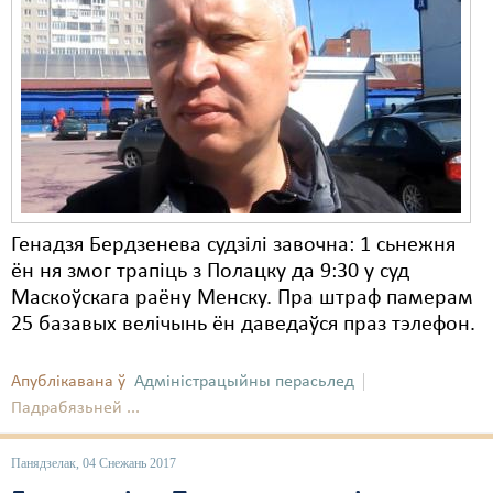
Генадзя Бердзенева судзілі завочна: 1 сьнежня
ён ня змог трапіць з Полацку да 9:30 у суд
Маскоўскага раёну Менску. Пра штраф памерам
25 базавых велічынь ён даведаўся праз тэлефон.
Апублікавана ў
Адміністрацыйны перасьлед
Падрабязьней ...
Панядзелак, 04 Снежань 2017