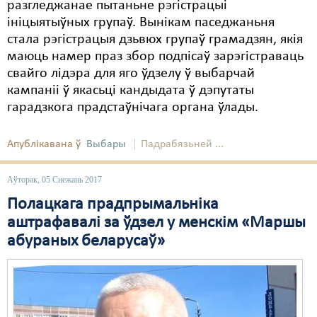
разгледжанае пытаньне рэгістрацыі
ініцыятыўных групаў. Вынікам паседжаньня
стала рэгістрацыя дзьвюх групаў грамадзян, якія
маюць намер праз збор подпісаў зарэгістраваць
свайго лідэра для яго ўдзелу ў выбарчай
кампаніі ў якасьці кандыдата ў дэпутаты
гарадзкога прадстаўнічага органа ўлады.
Апублікавана ў
Выбары
Падрабязьней ...
Аўторак, 05 Снежань 2017
Полацкага прадпрымальніка
аштрафавалі за ўдзел у менскім «Маршы
абураных беларусаў»