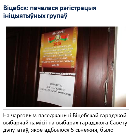
Віцебск: пачалася рэгістрацыя
ініцыятыўных групаў
На чарговым паседжаньні Віцебскай гарадзкой
выбарчай камісіі па выбарах гарадзкога Савету
дэпутатаў, якое адбылося 5 сьнежня, было