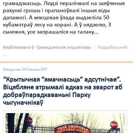
грамадзкасьць. Людзі пералічвалі на заяўленыя
рахункі грошы і прапаноўвалі іншыя віды
дапамогі. А мясцовая ўлада выдзеліла 50
кубамэтраў лесу на корані. А ў нядзелю, 3
сьнежня, усе запрашаліся на талаку...
Апублікавана ў
Грамадзянскія ініцыятывы
Падрабязьней
...
Панядзелак, 04 Снежань 2017
“Крытычная “ямачнасьць” адсутнічае”.
Віцябляне атрымалі адказ на зварот аб
добраўпарадкаваньні Парку
чыгуначнікаў