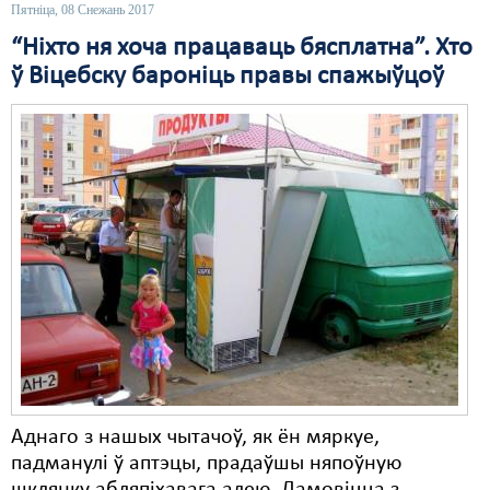
Пятніца, 08 Снежань 2017
Свабода слова
“Ніхто ня хоча працаваць бясплатна”. Хто
ў Віцебску бароніць правы спажыўцоў
Свабода сумленьня
Суд
Сьмяротнае пакараньне
Экалёгія
Правы працоўных
Сацыяльныя правы
Аднаго з нашых чытачоў, як ён мяркуе,
падманулі ў аптэцы, прадаўшы няпоўную