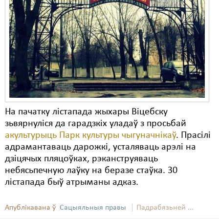
На пачатку лістапада жыхары Віцебску
зьвярнуліся да гарадзкіх уладаў з просьбай
акультурыць Парк культуры чыгуначнікаў
. Прасілі
адрамантаваць дарожкі, усталяваць арэлі на
дзіцячых пляцоўках, рэканструяваць
небясьпечную лаўку на беразе стаўка. 30
лістапада быў атрыманы адказ.
Апублікавана ў
Сацыяльныя правы
Падрабязьней ...