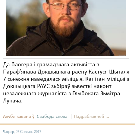
Да блогера і грамадзкага актывіста з
Параф’янава Докшыцкага раёну Кастуся Шыталя
7 сьнежня наведалася міліцыя. Капітан міліцыі з
Докшыцкага РАУС зьбіраў зьвесткі наконт
незалежнага журналіста з Глыбокага Зьмітра
Лупача.
Апублікавана ў
Свабода слова
Падрабязьней ...
Чацвер, 07 Снежань 2017