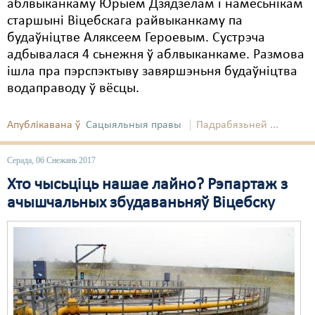
аблвыканкаму Юрыем Дзядзёлам і намесьнікам
старшыні Віцебскага райвыканкаму па
будаўніцтве Аляксеем Героевым. Сустрэча
адбывалася 4 сьнежня ў аблвыканкаме. Размова
ішла пра пэрспэктыву завяршэньня будаўніцтва
водаправоду ў вёсцы.
Апублікавана ў
Сацыяльныя правы
Падрабязьней ...
Серада, 06 Снежань 2017
Хто чысьціць нашае лайно? Рэпартаж з
ачышчальных збудаваньняў Віцебску