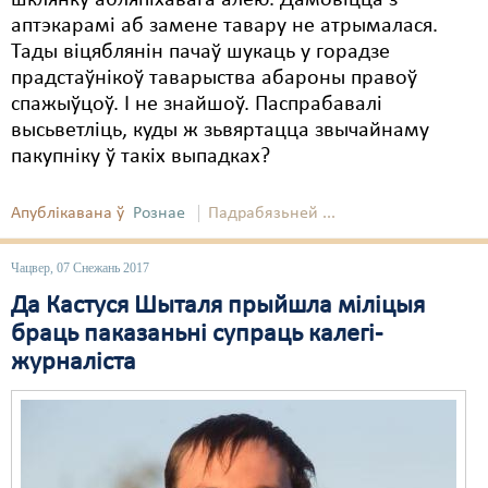
шклянку абляпіхавага алею. Дамовіцца з
аптэкарамі аб замене тавару не атрымалася.
Тады віцяблянін пачаў шукаць у горадзе
прадстаўнікоў таварыства абароны правоў
спажыўцоў. І не знайшоў. Паспрабавалі
высьветліць, куды ж зьвяртацца звычайнаму
пакупніку ў такіх выпадках?
Апублікавана ў
Рознае
Падрабязьней ...
Чацвер, 07 Снежань 2017
Да Кастуся Шыталя прыйшла міліцыя
браць паказаньні супраць калегі-
журналіста