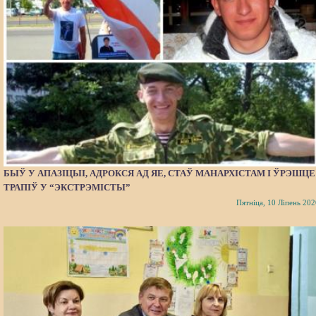
БЫЎ У АПАЗІЦЫІ, АДРОКСЯ АД ЯЕ, СТАЎ МАНАРХІСТАМ І ЎРЭШЦЕ
ТРАПІЎ У “ЭКСТРЭМІСТЫ”
Пятніца, 10 Ліпень 202