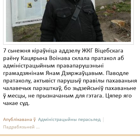
Карная псыхіятрыя
КПЧ ААН
Культурныя правы
ЛПП
7 сьнежня кіраўніца аддзелу ЖКГ Віцебскага
Мігранты
раёну Кацярына Воінава склала пратакол аб
Мірныя сходы
адміністрацыйным правапарушэньні
грамадзянінам Янам Дзяржаўцавым. Паводле
Палітвязьні
пратаколу, актывіст парушыў правілы пахаваньня
чалавечых парэшткаў, бо зьдзейсьніў пахаваньне
Праваабаронцы
ў месцы, не прызначаным для гэтага. Цяпер яго
Правы дзіцяці
чакае суд.
Пэнітэнцыярная сыстэма
Апублікавана ў
Адміністрацыйны перасьлед
Распальваньне варожасьці
Падрабязьней ...
Рознае