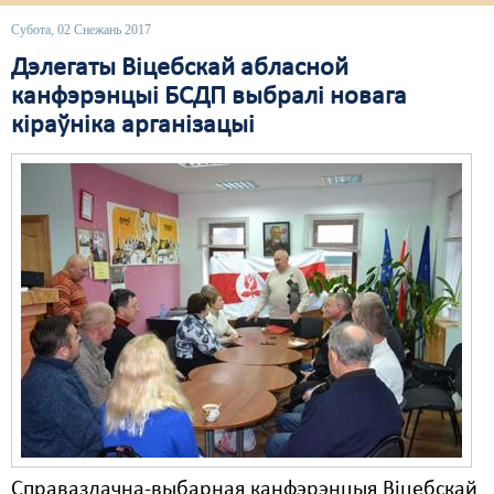
Субота, 02 Снежань 2017
Дэлегаты Віцебскай абласной
канфэрэнцыі БСДП выбралі новага
кіраўніка арганізацыі
Справаздачна-выбарная канфэрэнцыя Віцебскай