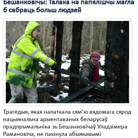
Бешанковічы: Талака на папялішчы магла
б сабраць больш людзей
Трагедыя, якая напаткала сям’ю вядомага сярод
нацыянальна арыентаваных беларусаў
прадпрымальніка зь Бешанковічаў Уладзімера
Рамановіча, не пакінула абыякавымі