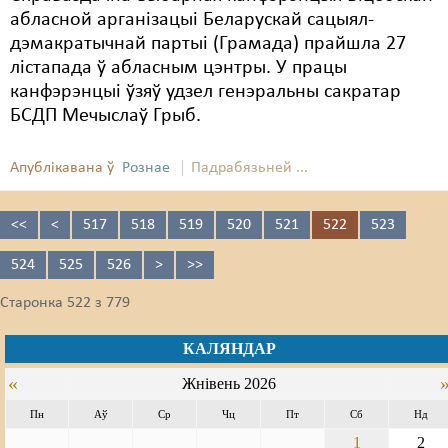
абласной арганізацыі Беларускай сацыял-
дэмакратычнай партыі (Грамада) прайшла 27
лістапада ў абласным цэнтры. У працы
канфэрэнцыі ўзяў удзел генэральны сакратар
БСДП Мечыслаў Грыб.
Апублікавана ў
Рознае
Падрабязьней ...
<<
<
517
518
519
520
521
522
523
524
525
526
>
>>
Старонка 522 з 779
КАЛЯНДАР
«
Жнівень 2026
Пн
Аў
Ср
Чц
Пт
Сб
Нд
1
2