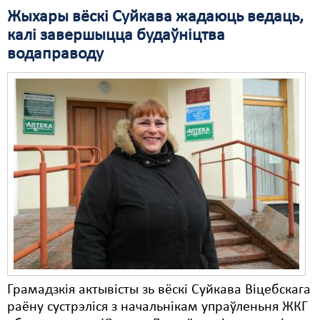
Жыхары вёскі Суйкава жадаюць ведаць,
калі завершыцца будаўніцтва
водаправоду
Грамадзкія актывісты зь вёскі Суйкава Віцебскага
раёну сустрэліся з начальнікам упраўленьня ЖКГ